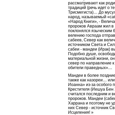
рассматривают как роди
традиций (речь идет о т
Трисмегиста)… До мусу
народ, называемый «са
«Народ Книги», - Велич
пророков Авраам жил в
поклонялся языческим б
велению господа отпра
сабеев, Север как вели
источником Света и Си
сабеи - мандеи (Ирак) в
Подобно душе, освобод
материальной жизни, он
север по направление к
обители праведных»…
Мандеи в более поздни
также как назореи… или
Иоанна» из-за особого 
Крестителя (Иешуа Бен 
считался последним и 
пророков. Мандеи (сабе
Харрана и поэтому не уд
них Север - источник Св
Исцеления! »