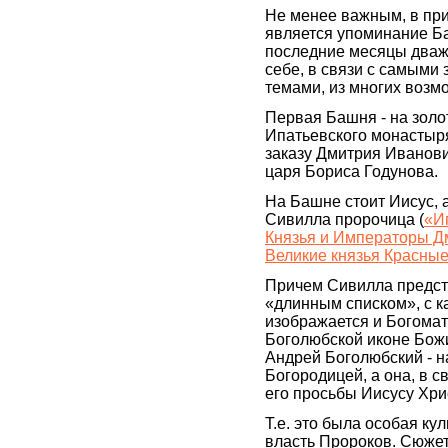
Не менее важным, в при
является упоминание Ба
последние месяцы дваж
себе, в связи с самыми
темами, из многих возм
Первая Башня - на золо
Ипатьевского монастыря
заказу Дмитрия Иванови
царя Бориса Годунова.
На Башне стоит Иисус, 
Сивилла пророчица (
«И
Князья и Императоры Дм
Великие князья Красные
Причем Сивилла предсто
«длинным списком», с к
изображается и Богомате
Боголюбской иконе Божи
Андрей Боголюбский - н
Богородицей, а она, в с
его просьбы Иисусу Хри
Т.е. это была особая ку
власть Пророков. Сюжет