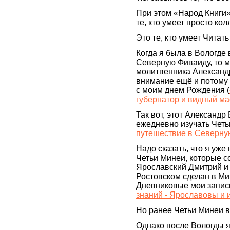
При этом «Народ Книги» 
те, кто умеет просто ко
Это те, кто умеет Читать 
Когда я была в Вологде
Северную Фиваиду, то м
молитвенника Александр
внимание ещё и потому 
с моим днем Рождения (
губернатор и видный ма
Так вот, этот Александр
ежедневно изучать Четь
путешествие в Северну
Надо сказать, что я уж
Четьи Минеи, которые с
Ярославский Дмитрий и 
Ростовском сделан в Ми
Дневниковые мои записк
знаний - Ярославовы и и
Но ранее Четьи Минеи 
Однако после Вологды я