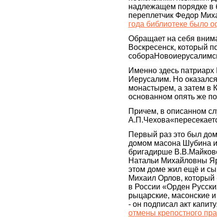
надлежащем порядке в 
переплетчик Федор Мих
года библиотеке было о
Обращает на себя внима
Воскресенск, который п
собораНовоиерусалимск
Именно здесь патриарх
Иерусалим. Но оказался
монастырем, а затем в 
основанном опять же по
Причем, в описанном слу
А.П.Чехова«пересекает
Первый раз это был дом
домом масона Шубина и
бригадирше В.В.Майково
Натальи Михайловны Яро
этом доме жил ещё и с
Михаил Орлов, который 
в России «Орден Русск
рыцарские, масонские и
- он подписал акт капи
отмены крепостного пра