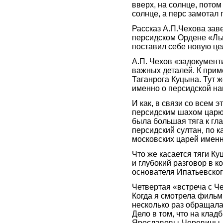
вверх, на солнце, потом 
солнце, а перс замотал 
Рассказ А.П.Чехова зав
персидском Ордене «Льв
поставил себе новую цел
А.П. Чехов «задокумент
важных деталей. К приме
Таганрога Куцына. Тут ж
именно о персидской нагр
И как, в связи со всем 
персидским шахом царю 
была большая тяга к гл
персидский султан, по к
московских царей именн
Что же касается тяги Ку
и глубокий разговор в к
основателя Ипатьевско
Четвертая «встреча с Ч
Когда я смотрела фильм
несколько раз обращала
Дело в том, что на кла
Ярославовы-Черевины, 