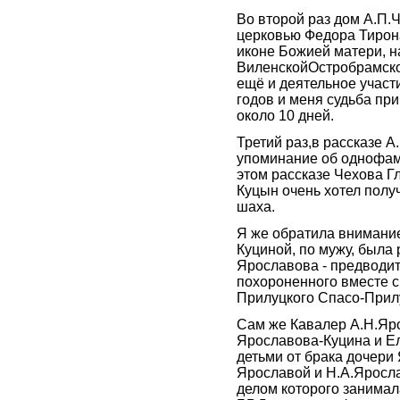
Во второй раз дом А.П.
церковью Федора Тирона
иконе Божией матери, 
ВиленскойОстробрамско
ещё и деятельное участи
годов и меня судьба при
около 10 дней.
Третий раз,в рассказе 
упоминание об однофам
этом рассказе Чехова Г
Куцын очень хотел полу
шаха.
Я же обратила внимание 
Куциной, по мужу, была
Ярославова - предводит
похороненного вместе с
Прилуцкого Спасо-Прил
Сам же Кавалер А.Н.Яр
Ярославова-Куцина и Е
детьми от брака дочери
Ярославой и Н.А.Яросла
делом которого занимал