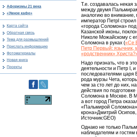
Т.е. создавалась некая 
Афоризмы 21 века
между двумя Пальмирам
«Умное кафе»
аналогию во внимание, 
император ПетрI строил
«города Соломона» под
Карта сайта
Казанской иконы, поклон
Обратная связь
Николе Можайскому с ег
Тема для размышлений
Соломона в руках (
«Се 
Прислать информацию
Петр Первый: язычник, 
Фотоматериалы
«родственник» Христа?
Новая книга
Надо признать, что в эт
Проекты
деятельности и Петр I, и
последователями царя 
рода мурзы Чета, котор
чем за сто лет до них, 
действия по подготовке
Соломона в Москве. В М
а вот город Петра оказа
«Пальмирой Соломона» 
крона»Дмитрий Осипов, 
Источник:GEO)
Однако не только Паль
наблюдателям и гостям 