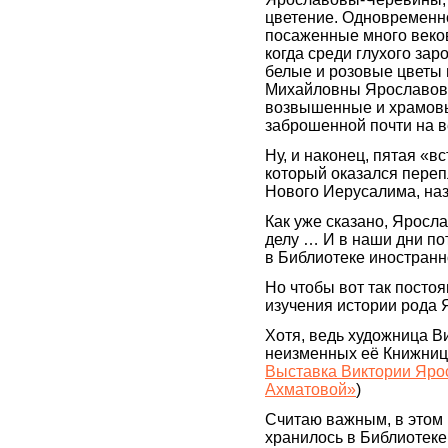
цветение. Одновременн
посаженные много веков 
когда среди глухого за
белые и розовые цветы
Михайловны Ярославово
возвышенные и храмовы
заброшенной почти на в
Ну, и наконец, пятая «в
который оказался переп
Нового Иерусалима, на
Как уже сказано, Яросл
делу … И в наши дни по
в Библиотеке иностранн
Но чтобы вот так посто
изучения истории рода 
Хотя, ведь художница В
неизменных её Книжниц
Выставка Виктории Яро
Ахматовой»
)
Считаю важным, в этом 
хранилось в Библиотек