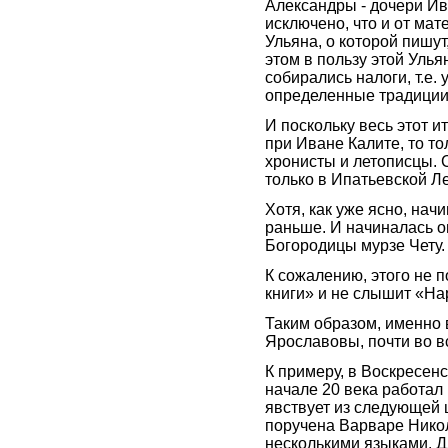
Александры - дочери Ив
исключено, что и от мат
Ульяна, о которой пишут
этом в пользу этой Улья
собирались налоги, т.е. 
определенные традиции
И поскольку весь этот 
при Иване Калите, то то
хронисты и летописцы. 
только в Ипатьевской Л
Хотя, как уже ясно, нач
раньше. И начиналась он
Богородицы мурзе Чету.
К сожалению, этого не 
книги» и не слышит «Нар
Таким образом, именно 
Ярославовы, почти во вс
К примеру, в Воскресен
начале 20 века работал
явствует из следующей
поручена Варваре Нико
несколькими языками. Д