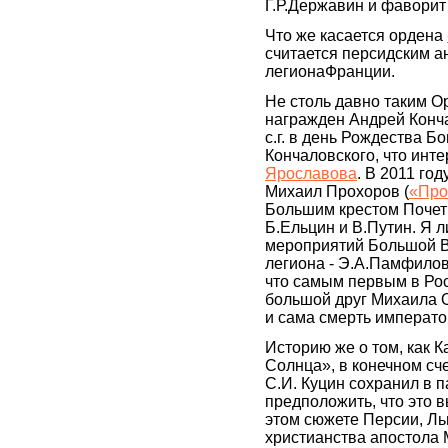
Г.Р.Державин и фаворит
Что же касается ордена
считается персидским а
легионаФранции.
Не столь давно таким 
награжден Андрей Конча
с.г. в день Рождества 
Кончаловского, что инте
Ярославова
. В 2011 го
Михаил Прохоров (
«Про
Большим крестом Почет
Б.Ельцин и В.Путин. Я 
мероприятий Большой В
легиона - Э.А.Памфилов
что самым первым в Рос
большой друг Михаила О
и сама смерть императо
Историю же о том, как 
Солнца», в конечном сче
С.И. Куцин сохранил в 
предположить, что это
этом сюжете Персии, Ль
христианства апостола