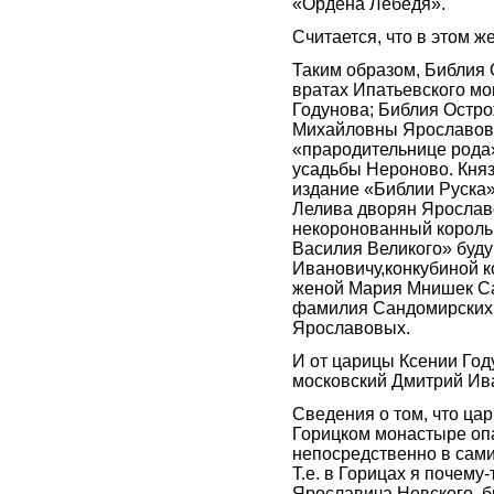
«Ордена Лебедя».
Считается, что в этом ж
Таким образом, Библия 
вратах Ипатьевского мо
Годунова; Библия Остро
Михайловны Ярославово
«прародительнице рода»
усадьбы Нероново. Кня
издание «Библии Руска»,
Лелива дворян Ярославо
некоронованный король 
Василия Великого» буд
Ивановичу,конкубиной к
женой Мария Мнишек Са
фамилия Сандомирских 
Ярославовых.
И от царицы Ксении Го
московский Дмитрий Ива
Сведения о том, что ца
Горицком монастыре опа
непосредственно в самих
Т.е. в Горицах я почему
Ярославича Невского, б