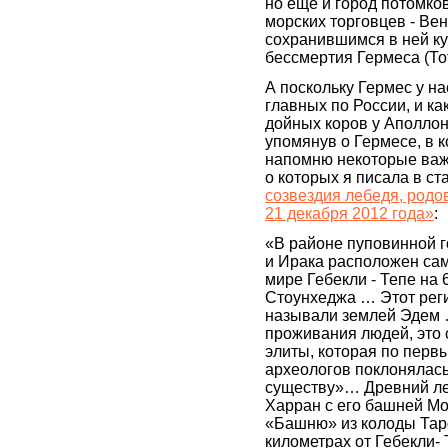
но ещё и город потомко
морских торговцев - Вен
сохранившимся в ней ку
бессмертия Гермеса (То
А поскольку Гермес у на
главных по России, и ка
дойных коров у Аполлон
упомянув о Гермесе, в к
напомню некоторые важ
о которых я писала в ст
созвездия лебедя, родо
21 декабря 2012 года»
:
«В районе пуповинной г
и Ирака расположен са
мире Гебекли - Тепе на 
Стоунхеджа … Этот рег
называли землей Эдем 
проживания людей, это
элиты, которая по пер
археологов поклонялас
существу»… Древний ле
Харран с его башней Мо
«Башню» из колоды Тар
километрах от Гебекли-