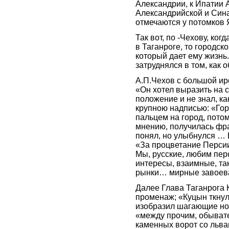
Александрии, к Ипатии 
Александрийской и Сина
отмечаются у потомков
Так вот, по -Чехову, ко
в Таганроге, то городск
который дает ему жизнь.
затруднялся в том, как о
А.П.Чехов с большой ир
«Он хотел выразить на 
положение и не знал, ка
крупною надписью: «Гор
пальцем на город, потом
мнению, получилась фра
понял, но улыбнулся … 
«За процветание Персии!
Мы, русские, любим пер
интересы, взаимные, та
рынки… мирные завоева
Далее Глава Таганрога 
променаж; «Куцын ткну
изобразил шагающие но
«между прочим, обывате
каменных ворот со львам