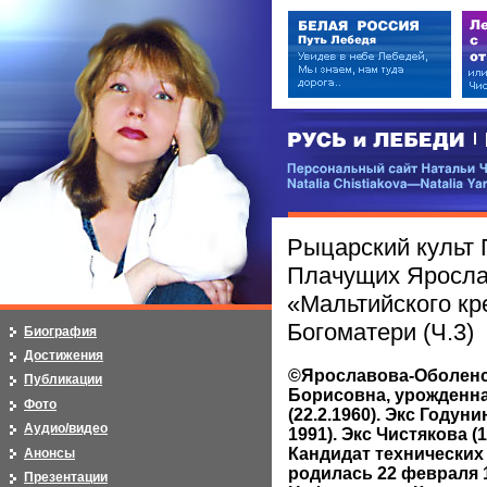
РУСЬ и ЛЕБЕДИ | RUSI — LEB
Персональный сайт Натальи Чистя
Natalia Chistiakova—Natalia Yarosla
Рыцарский культ 
Плачущих Яросла
«Мальтийского кр
Богоматери (Ч.3)
Биография
Достижения
©Ярославова-Оболенс
Публикации
Борисовна, урожденн
Фото
(22.2.1960). Экс Годунин
Аудио/видео
1991). Экс Чистякова (14
Кандидат технических н
Анонсы
родилась 22 февраля 1
Презентации