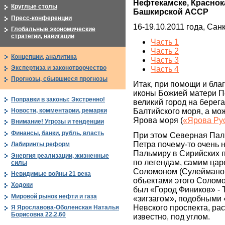
Нефтекамске, Краснок
Круглые столы
Башкирской АССР
Пресс-конференции
16-19.10.2011 года, Сан
Глобальные экономические
стратегии, навигации
Часть 1
Часть 2
Концепции, аналитика
Часть 3
Экспертиза и законотворчество
Часть 4
Прогнозы, сбывшиеся прогнозы
Итак, при помощи и бла
иконы Божией матери Пе
Поправки в законы: Экстренно!
великий город на берег
Балтийского моря, а мож
Новости, комментарии, ремарки
Ярова моря (
«Ярова Ру
Внимание! Угрозы и тенденции
Финансы, банки, рубль, власть
При этом Северная Пал
Петра почему-то очень
Лабиринты реформ
Пальмиру в Сирийских п
Энергия реализации, жизненные
по легендам, самим ца
силы
Соломоном (Сулейманом
Невидимые войны 21 века
объектами этого Соломо
Ходоки
был «Город Фиников» - 
Мировой рынок нефти и газа
«зигзагом», подобными «
Невского проспекта, ра
Я Ярославова-Оболенская Наталья
Борисовна 22.2.60
известно, под углом.