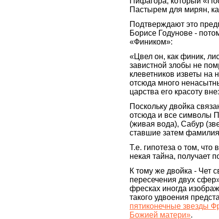
Пифагора, который «Пос
Пастырем для мирян, ка
Подтверждают это пред
Борисе Годунове - потом
«Фиником»:
«Цвел он, как финик, ли
завистной злобы не пом
клеветников изветы на 
отсюда много ненасытны
царства его красоту вн
Поскольку двойка связа
отсюда и все символы П
(живая вода), Сабур (зв
ставшие затем фамилия
Т.е. гипотеза о том, чт
некая тайна, получает 
К тому же двойка - Чет 
пересечения двух сфер» 
фресках иногда изображ
такого удвоения предст
пятиконечные звезды Фр
Божией матери»
.