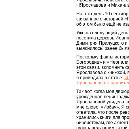
IIIЯрославова и Михаил
На этот день 10 сентяб
связанное с историей 
об этом было ещё не из
Уже на следующий день 
посетила церковь Иоанн
Димитрия Прилуцкого и 
выяснилось, ранее был
Поскольку факты истор
Богородиц» и «Неопалим
этой связи, вспомнить
Ярославова с книжкой, в
я приводила в статье:
«
Ярославовых: сравните
Так вот, когда моя дво
урожденная ленинградк
Ярославовой,увидела эт
мне слово: «Избач». Я с
ответила, что после ре
хранились книги для пр
библиотекам, где акцент
пути,заведующим такой 