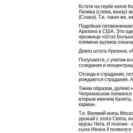
Кстати на гербе князя К
Лелива (слева, внизу) з
(Слава). Т.е. такая же, 
Подобная пятиконечная з
Аризона в США. Это оди
прозвище «Штат Большо
племени ацтеков означа
Девиз штата Аризона: «
Получается, с учетом вс
созидания и концентраци
Отсюда и страдания, по
рождаются страдания. А 
Таким образом, далеко 
Четрековском появился 
вторым именем Калита, ч
карман.
Т.е. Великий князь Моск
урожай с этого Света, к
мурзы Чета. И похоже - 
сына Ивана II появился 