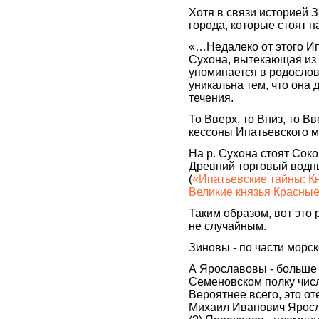
Хотя в связи историей 
города, которые стоят н
«…Недалеко от этого И
Сухона, вытекающая из 
упоминается в родослов
уникальна тем, что она 
течения.
То Вверх, то Вниз, то Вв
кессоны Ипатьевского 
На р. Сухона стоят Соко
Древний торговый водн
(
«Ипатьевские тайны: К
Великие князья Красные
Таким образом, вот это
не случайным.
Зиновы - по части морс
А Ярославовы - больше 
Семеновском полку числ
Вероятнее всего, это о
Михаил Иванович Яросл