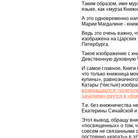
Таким образом, имя мур
языке, как «мурза Книжн
А это одновременно нап
Марии Магдалине - книж
Ведь это очень важно, 
изображена на Царских 
Петербурга.
Такое изображение с кн
Девственную духовную Ч
И самое главное, Книги 
что только книжница м
купины», равнозначного
Катары (Чистые) изобра
возвращаются: политоло
зачатием» рвутся в «бо
Т.е. без книжничества 
Екатерины Синайской и
Этот вывод, обращу вн
«посвященных» о том, ч
совсем не связанными с
постоянно «капать» в э