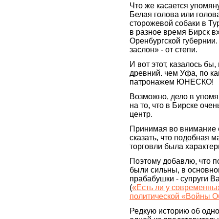
Что же касается упомяну
Белая голова или голова
сторожевой собаки в Тур
в разное время Бирск в
Оренбургской губернии.
заслон» - от степи.
И вот этот, казалось бы
древний. чем Уфа, по ка
патронажем ЮНЕСКО!
Возможно, дело в упомя
на то, что в Бирске оч
центр.
Принимая во внимание 
сказать, что подобная 
торговли была характер
Поэтому добавлю, что по
были сильны, в основно
прабабушки - супруги 
(
«Есть ли у современны
политической «Войны О
Редкую историю об одно