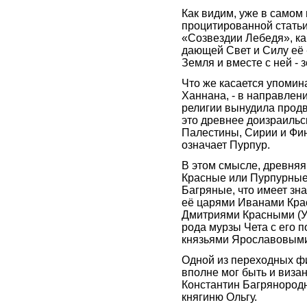
Как видим, уже в самом
процитированной статьи,
«Созвездии Лебедя», ка
дающей Свет и Силу её 
Земля и вместе с ней - 
Что же касается упомин
Ханнана, - в направлен
религии вынудила продв
это древнее доизраильс
Палестины, Сирии и Фин
означает Пурпур.
В этом смысле, древняя
Красные или Пурпурные, 
Багряные, что имеет зна
её царями Иванами Кра
Дмитриями Красными (Уа
рода мурзы Чета с его 
князьями Ярославовым
Одной из переходных фи
вполне мог быть и виза
Константин Багрянород
княгиню Ольгу.