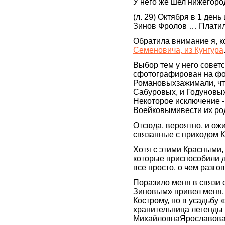
У него же шел нижегор
(л. 29) Октября в 1 ден
Зинов Фролов … Плати
Обратила внимание я, к
Семеновича, из Кунгура
Выбор тем у него советс
сфотографирован на фо
Романовыхзажимали, что
Сабуровых, и Годуновых
Некоторое исключение -
Воейковымивести их ро
Отсюда, вероятно, и ож
связанные с приходом
Хотя с этими Красными,
которые приспособили д
все просто, о чем разго
Поразило меня в связи с
Зиновым» привел меня, в
Кострому, но в усадьбу «
хранительница легенды
МихайловнаЯрославова