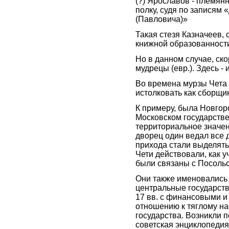
(?) Ярославов - племян
полку, судя по записям
(Павловича)»
Такая стезя Казначеев, о
книжной образованност
Но в данном случае, ско
мудрецы (евр.). Здесь -
Во времена мурзы Чета 
истолковать как сборщик
К примеру, была Новгоро
Московском государств
территориальное значе
дворец один ведал все 
прихода стали выделять
Чети действовали, как у
были связаны с Посоль
Они также именовались 
центральные государств
17 вв. с финансовыми 
отношению к тяглому н
государства. Возникли 
советская энциклопедия