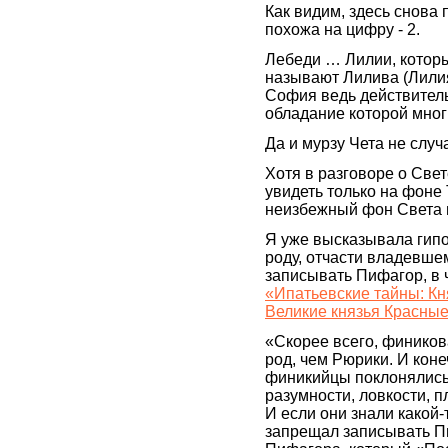
Как видим, здесь снова
похожа на цифру - 2.
Лебеди … Лилии, которы
называют Лилива (Лили
София ведь действитель
обладание которой мног
Да и мурзу Чета не слу
Хотя в разговоре о Све
увидеть только на фоне 
неизбежный фон Света и
Я уже высказывала гипот
роду, отчасти владевше
записывать Пифагор, в ч
«Ипатьевские тайны: Кн
Великие князья Красны
«Скорее всего, фиников
род, чем Рюрики. И коне
финикийцы поклонялись 
разумности, ловкости, п
И если они знали какой
запрещал записывать Пи