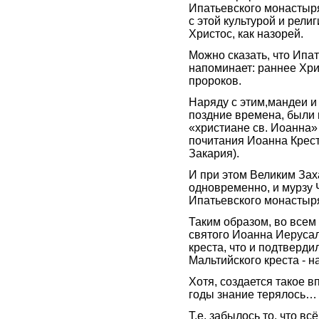
Ипатьевского монастыря
с этой культурой и рели
Христос, как назорей.
Можно сказать, что Ипа
напоминает: раннее Хрис
пророков.
Наряду с этим,мандеи и
поздние времена, были 
«христиане св. Иоанна» 
почитания Иоанна Крес
Закария).
И при этом Великим Зах
одновременно, и мурзу 
Ипатьевского монастыр
Таким образом, во всем
святого Иоанна Иерусал
креста, что и подтверди
Мальтийского креста - 
Хотя, создается такое в
годы знание терялось…
Т.е. забылось то, что в