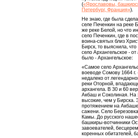
(
«Ярославовы, башкирска
Петербург, Франция»
).
Не знаю, где была сдела
селе Печенкин на реке 
же реке Белой, но что и
село Печенкин, где в по
воина-святых близ Хрис
Бирск, то выяснила, что
село Архангельское - от
было - Архангельское:
«Самое село Архангельс
воеводе Сомову 1664 г. 
недалеко от легендарног
реки Оторной, впадающ
архангела. В 30 и 60 ве
Акбаш и Соколиная. На 
высокие, чем у Бирска.
протяжением на Акбаше 
сажени. Село Березовка
Камы. До русского наше
башкиры-вотчинники Оси
завоевателей, бесцере
коренных обитателей, б