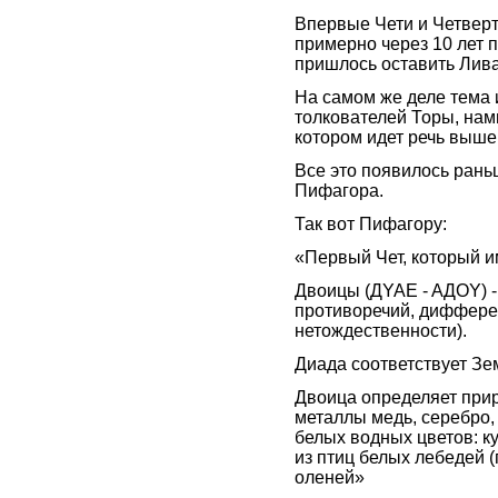
Впервые Чети и Четверти
примерно через 10 лет п
пришлось оставить Лива
На самом же деле тема 
толкователей Торы, нам
котором идет речь выше
Все это появилось раньш
Пифагора.
Так вот Пифагору:
«Первый Чет, который и
Двоицы (ДYAE - AДOY) -
противоречий, диффере
нетождественности).
Диада соответствует Зе
Двоица определяет прир
металлы медь, серебро, 
белых водных цветов: ку
из птиц белых лебедей (г
оленей»