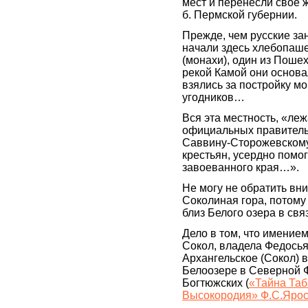
мест и перенесли свое ж
б. Пермской губернии.
Прежде, чем русские за
начали здесь хлебопаше
(монахи), один из Пошех
рекой Камой они основа
взялись за постройку м
угодников…
Вся эта местность, «ле
официальных правитель
Саввину-Сторожевскому
крестьян, усердно помо
завоеванного края…».
Не могу не обратить вни
Соколиная гора, потому
близ Белого озера в св
Дело в том, что имение
Сокол, владела Федось
Архангельское (Сокол) 
Белоозере в Северной 
Богтюжских (
«Тайна Таб
Высокородия» Ф.С.Ярос