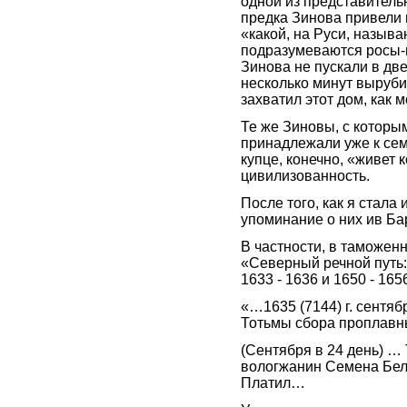
одной из представитель
предка Зинова привели в
«какой, на Руси, называ
подразумеваются росы-в
Зинова не пускали в две
несколько минут выруби
захватил этот дом, как 
Те же Зиновы, с которы
принадлежали уже к сем
купце, конечно, «живет
цивилизованность.
После того, как я стала
упоминание о них ив Бар
В частности, в таможенн
«Северный речной путь:
1633 - 1636 и 1650 - 165
«…1635 (7144) г. сентябр
Тотьмы сбора проплавны
(Сентября в 24 день) …
вологжанин Семена Бе
Платил…