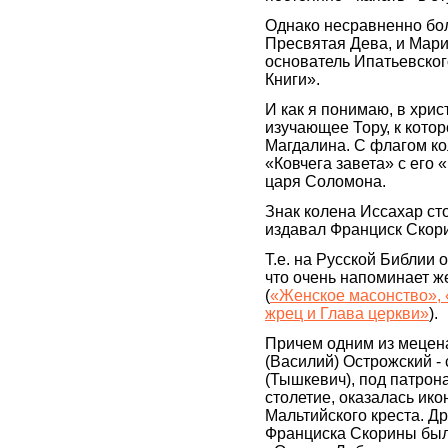
Однако несравненно бо
Пресвятая Дева, и Мари
основатель Ипатьевског
Книги».
И как я понимаю, в христ
изучающее Тору, к кото
Магдалина. С флагом к
«Ковчега завета» с его 
царя Соломона.
Знак колена Иссахар сто
издавал Франциск Скор
Т.е. на Русской Библии 
что очень напоминает ж
(
«Женское масонство», 
жрец и Глава церкви»
).
Причем одним из мецен
(Василий) Острожский -
(Тышкевич), под патрон
столетие, оказалась ик
Мальтийского креста. Д
Франциска Скорины был