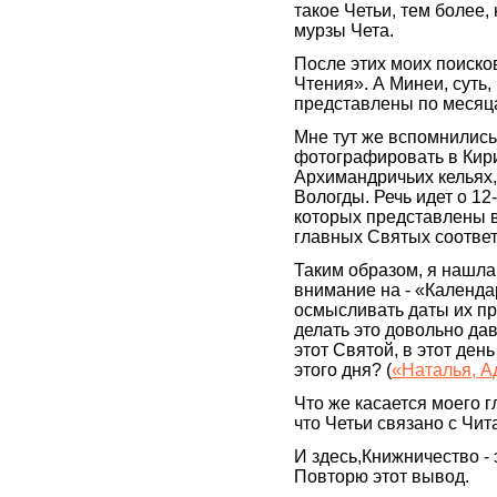
такое Четьи, тем более,
мурзы Чета.
После этих моих поисков
Чтения». А Минеи, суть
представлены по месяца
Мне тут же вспомнились
фотографировать в Кир
Архимандричьих кельях,
Вологды. Речь идет о 12
которых представлены 
главных Святых соотве
Таким образом, я нашла
внимание на - «Календа
осмысливать даты их при
делать это довольно да
этот Святой, в этот ден
этого дня? (
«Наталья, А
Что же касается моего г
что Четьи связано с Чит
И здесь,Книжничество - 
Повторю этот вывод.