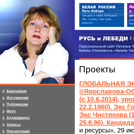
РУСЬ и ЛЕБЕДИ | RUSI — LEB
Персональный сайт Натальи Чистя
Natalia Chistiakova—Natalia Yarosla
Проекты
ГЛОБАЛЬНАЯ Э
©Ярославова-Об
Биография
(c 10.6.2014), у
Достижения
Публикации
22.2.1960). Экс Г
Фото
Экс Чистякова (1
Аудио/видео
25.6.96). Кандида
Анонсы
и ресурсы», 29 и
Презентации