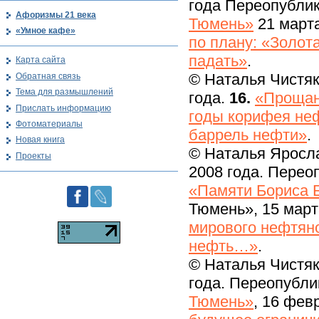
года Переопублик
Афоризмы 21 века
Тюмень»
21 марта
«Умное кафе»
по плану: «Золот
падать»
.
Карта сайта
© Наталья Чистяк
Обратная связь
Тема для размышлений
года.
16.
«Прощан
Прислать информацию
годы корифея неф
Фотоматериалы
баррель нефти»
.
Новая книга
© Наталья Яросл
Проекты
2008 года. Перео
«Памяти Бориса 
Тюмень», 15 март
мирового нефтяно
нефть…»
.
© Наталья Чистяк
года. Переопубли
Тюмень»
, 16 фев