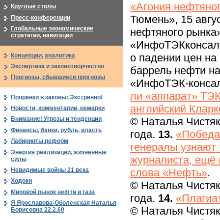
«Агония нефтяно
Круглые столы
Тюмень», 15 авгу
Пресс-конференции
Глобальные экономические
нефтяного рынка
стратегии, навигации
«ИнфоТЭКконсалт
о падении цен на
Концепции, аналитика
Экспертиза и законотворчество
баррель нефти на
Прогнозы, сбывшиеся прогнозы
«ИнфоТЭК-консал
ли «аппарат» ТЭК
Поправки в законы: Экстренно!
английский Клар
Новости, комментарии, ремарки
© Наталья Чистяк
Внимание! Угрозы и тенденции
Финансы, банки, рубль, власть
года.
13.
«Победа
Лабиринты реформ
генералы узнают 
Энергия реализации, жизненные
журналиста, ещё 
силы
Невидимые войны 21 века
слова «Нефть»
.
Ходоки
© Наталья Чистяк
Мировой рынок нефти и газа
года.
14.
«Плагиа
Я Ярославова-Оболенская Наталья
© Наталья Чистяк
Борисовна 22.2.60