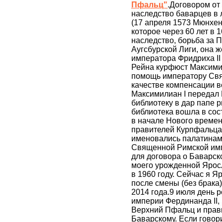
Пфальц"
.Договором от
наследство баварцев в 
(17 апреля 1573 Мюнхен
которое через 60 лет в 
наследство, борьба за 
Аугсбурской Лиги, она 
императора Фридриха II
Рейна курфюст Максимил
помощь императору Свя
качестве компенсации в
Максимилиан I передал
библиотеку в дар папе 
библиотека вошла в сос
в начале Нового време
правителей Курпфальца
именовались палатинам
Священной Римской имп
для договора о Баварск
моего урожденной Ярос
в 1960 году. Сейчас я 
после смены (без брака
2014 года.9 июля день
империи Фердинанда II,
Верхний Пфальц и прав
Баварскому. Если говори