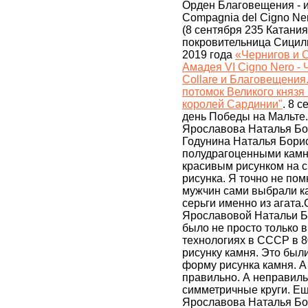
Орден Благовещения - и
Compagnia del Cigno Ner
(8 сентября 235 Катания
покровительница Сицили
2019 года
«Чернигов и 
Амадея VI Cigno Nero - 
Collare и Благовещени
потомок Великого князя
королей Сардинии"
. 8 
день Победы на Мальте. 
Ярославова Наталья Бор
Годунина Наталья Борис
полудрагоценными камня
красивым рисунком на ср
рисунка. Я точно не по
мужчин сами выбрали ка
серьги именно из агата
Ярославовой Натальи Бо
было не просто только 
технологиях в СССР в 80
рисунку камня. Это бы
форму рисунка камня. А 
правильно. А неправил
симметричные круги. Ещё
Ярославова Наталья Бо