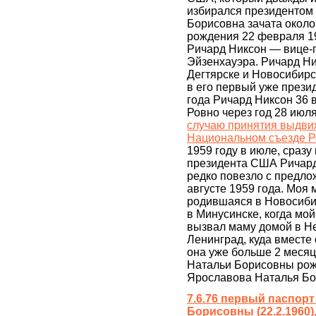
избирался президентом
Борисовна зачата около
рождения 22 февраля 1
Ричард Никсон — вице-
Эйзенхауэра. Ричард Ни
Дегтярске и Новосибирс
в его первый уже презид
года Ричард Никсон 36 
Ровно через год 28 июл
случаю принятия выдвиж
Национальном съезде Р
1959 году в июле, сраз
президента США Ричар
редко повезло с предло
августе 1959 года. Моя
родившаяся в Новосибир
в Минусинске, когда мо
вызвал маму домой в Не
Ленинград, куда вместе
она уже больше 2 меся
Натальи Борисовны рож
Ярославова Наталья Бо
7.6.76 первый паспор
Борисовны (22.2.1960