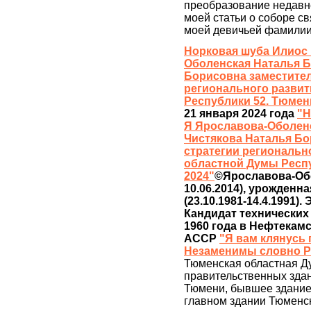
преобразование недавне
моей статьи о соборе с
моей девичьей фамилии
Норковая шуба Илиос 
Оболенская Наталья Б
Борисовна заместител
регионального развит
Республики 52. Тюмень
21 января 2024 года
"Н
Я Ярославова-Оболенс
Чистякова Наталья Бо
стратегии региональн
областной Думы Респу
2024"
©Ярославова-Обо
10.06.2014), урожденна
(23.10.1981-14.4.1991). 
Кандидат технических 
1960 года в Нефтекам
АССР
"Я вам клянусь
Незаменимы словно Ро
Тюменская областная Д
правительственных здан
Тюмени, бывшее здание 
главном здании Тюменск