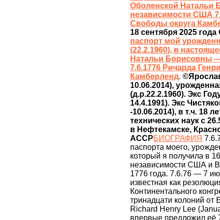
Оболенской Натальи 
независимости США 7.
Свободы округа Камб
18 сентября 2025 года
паспорт мой урожден
(22.2.1960), в настоя
Натальи Борисовны —
7.6.1776 Ричарда Генр
Камберленд
.
©Ярослав
10.06.2014), урожден
(д.р.22.2.1960). Экс Г
14.4.1991). Экс Чистяк
-10.06.2014), в т.ч. 18
технических наук c 26.
в Нефтекамске, Красн
АССР
БИОГРАФИЯ
7.6.
паспорта моего, урожд
который я получила в 1
независимости США и Вт
1776 года. 7.6.76 — 7 и
известная как резолюци
Континентального конг
тринадцати колоний от 
Richard Henry Lee (Janu
впервые предложил её 7