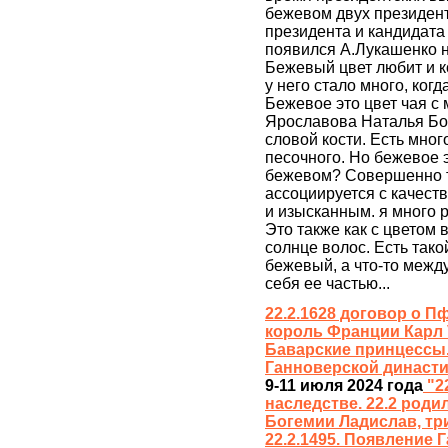
бежевом двух президен
президента и кандидат
появился А.Лукашенко н
Бежевый цвет любит и ко
у него стало много, когд
Бежевое это цвет чая с
Ярославова Наталья Бор
словой кости. Есть мног
песочного. Но бежевое э
бежевом? Совершенно то
ассоциируется с качест
и изысканным. я много 
Это также как с цветом
солнце волос. Есть тако
бежевый, а что-то межд
себя ее частью...
22.2.1628 договор о П
король Франции Карл V
Баварские принцессы.
Ганноверской династ
9-11 июля 2024 года
"2
наследстве. 22.2 роди
Богемии Ладислав, тр
22.2.1495. Появление 