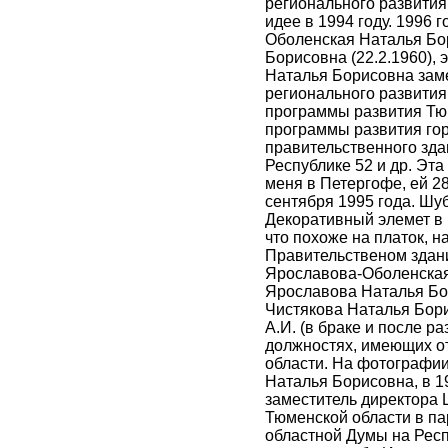
регионального развития
идее в 1994 году. 1996 
Оболенская Наталья Бо
Борисовна (22.2.1960), э
Наталья Борисовна заме
регионального развития
программы развития Тюм
программы развития го
правительственного зд
Республике 52 и др. Эт
меня в Петергофе, ей 28 
сентября 1995 года. Шу
Декоративный элемет в 
что похоже на платок, н
Правительственом здан
Ярославова-Оболенская
Ярославова Наталья Бор
Чистякова Наталья Бор
А.И. (в браке и после р
должностях, имеющих о
области. На фотографи
Наталья Борисовна, в 1
заместитель директора 
Тюменской области в па
областной Думы на Респ