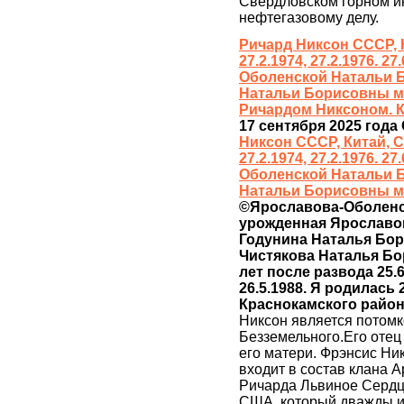
Свердловском горном ин
нефтегазовому делу.
Ричард Никсон СССР, Ки
27.2.1974, 27.2.1976. 
Оболенской Натальи 
Натальи Борисовны м
Ричардом Никсоном. 
17 сентября 2025 года
Никсон СССР, Китай, США
27.2.1974, 27.2.1976. 
Оболенской Натальи 
Натальи Борисовны мн
©Ярославова-Оболенска
урожденная Ярославова
Годунина Наталья Борис
Чистякова Наталья Борис
лет после развода 25.6
26.5.1988. Я родилась
Краснокамского райо
Никсон является потомк
Безземельного.Его отец
его матери. Фрэнсис Ни
входит в состав клана А
Ричарда Львиное Сердц
США, который дважды и