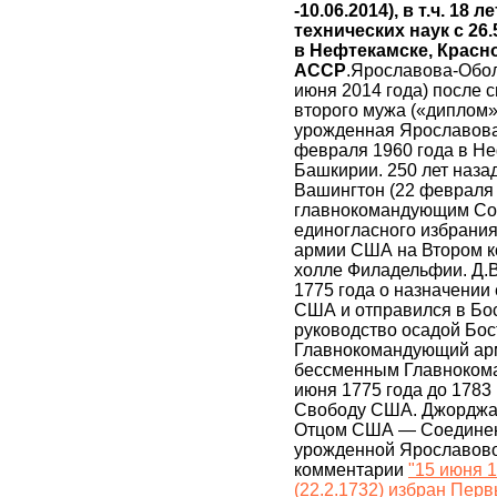
-10.06.2014), в т.ч. 18
технических наук c 26.
в Нефтекамске, Красн
АССР
.Ярославова-Обол
июня 2014 года) после
второго мужа («диплом»
урожденная Ярославова
февраля 1960 года в Н
Башкирии. 250 лет наза
Вашингтон (22 февраля 
главнокомандующим Сое
единогласного избрани
армии США на Втором к
холле Филадельфии. Д.В
1775 года о назначени
США и отправился в Бос
руководство осадой Бос
Главнокомандующий ар
бессменным Главноком
июня 1775 года до 1783 
Свободу США. Джорджа 
Отцом США — Соединен
урожденной Ярославово
комментарии
"15 июня 1
(22.2.1732) избран Пе