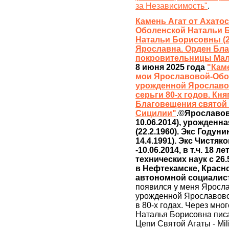
за Независимость"
.
Камень Агат от Ахато
Оболенской Натальи 
Натальи Борисовны (22
Ярославна. Орден Бл
покровительницы Мал
8 июня 2025 года
"Кам
мои Ярославовой-Обо
урожденной Ярославов
серьги 80-х годов. Кн
Благовещения святой
Сицилии"
.
©Ярославов
10.06.2014), урожден
(22.2.1960). Экс Годун
14.4.1991). Экс Чистяк
-10.06.2014, в т.ч. 18 
технических наук c 26.
в Нефтекамске, Красн
автономной социалис
появился у меня Яросл
урожденной Ярославовой
в 80-х годах. Через мно
Наталья Борисовна писа
Цепи Святой Агаты - Mili