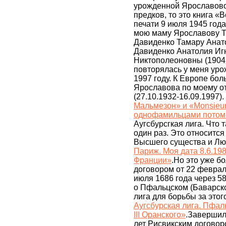
урожденной Ярославовой
предков, то это книга «
печати 9 июля 1945 года
мою маму Ярославову Та
Давиденко Тамару Анато
Давиденко Анатолия Игн
Никтополеоновны (1904 
повторялась у меня ур
1997 году. К Европе бо
Ярославова по моему о
(27.10.1932-16.09.1997).
Мальмезон» и «Monsieur 
однофамильцами потомк
Аугсбурсгкая лига. Что т
один раз. Это относится 
Высшего существа и Лю
Париж. Моя дата 8.6.198
Франции»
.Но это уже б
договором от 22 феврал
июля 1686 года через 58
о Пфальцском (Баварско
лига для борьбы за этог
Аугсбурская лига. Пфал
III Оранского»
.Завершил
лет Рисвикским договоро