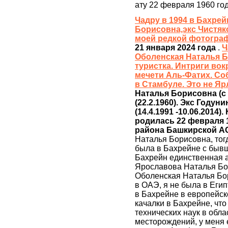
ату 22 февраля 1960 го
Чадру в 1994 в Бахре
Борисовна,экс Чистяко
моей редкой фотограф
21 января 2024 года
.
Ч
Оболенская Наталья Бо
туристка. Интриги вок
мечети Аль-Фатих. Со
в Стамбуле. Это не Я
Наталья Борисовна (с 
(22.2.1960). Экс Годуни
(14.4.1991 -10.06.2014)
родилась 22 февраля 
района Башкирской 
Наталья Борисовна, тог
была в Бахрейне с бывш
Бахрейн единственная а
Ярославова Наталья Бор
Оболенская Наталья Бор
в ОАЭ, я не была в Егип
в Бахрейне в европейск
качалки в Бахрейне, что
технических наук в обл
месторождений, у меня 