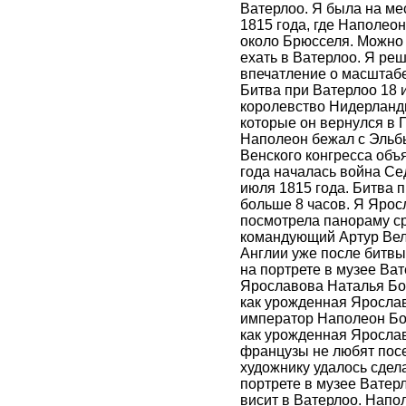
Ватерлоо. Я была на ме
1815 года, где Наполео
около Брюсселя. Можно 
ехать в Ватерлоо. Я ре
впечатление о масштабе
Битва при Ватерлоо 18 и
королевство Нидерланды
которые он вернулся в П
Наполеон бежал с Эльбы
Венского конгресса объ
года началась война Се
июля 1815 года. Битва 
больше 8 часов. Я Яро
посмотрела панораму ср
командующий Артур Велл
Англии уже после битвы
на портрете в музее Ват
Ярославова Наталья Бор
как урожденная Яросла
император Наполеон Бон
как урожденная Ярослав
французы не любят посе
художнику удалось сдела
портрете в музее Ватер
висит в Ватерлоо. Напо