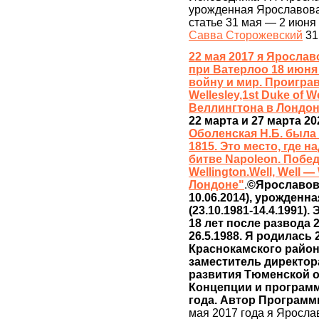
урожденная Ярославова
статье 31 мая — 2 июня
Савва Сторожевский
31
22 мая 2017 я Ярослав
при Ватерлоо 18 июня 
войну и мир. Проиграв
Wellesley,1st Duke of W
Веллингтона в Лондо
22 марта и 27 марта 20
Оболенская Н.Б. была
1815. Это место, где 
битве Napoleon. Победи
Wellington.Well, Well 
Лондоне"
.
©Ярославов
10.06.2014), урожденна
(23.10.1981-14.4.1991). 
18 лет после развода 2
26.5.1988. Я родилась
Краснокамского район
заместитель директор
развития Тюменской об
Концепции и програм
года. Автор Программ
мая 2017 года я Яросл