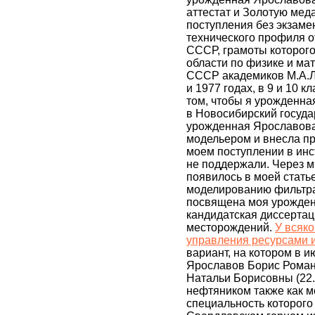
аттестат и Золотую мед
поступления без экзаме
технического профиля о
СССР, грамоты которог
области по физике и ма
СССР академиков М.А.Ла
и 1977 годах, в 9 и 10 к
том, чтобы я урожденн
в Новосибирский госуда
урожденная Ярославова
модельером и внесла п
моем поступлении в инс
не поддержали. Через м
появилось в моей стать
моделированию фильтр
посвящена моя урожде
кандидатская диссертац
месторождений.
У всяк
управления ресурсами 
вариант, на котором в и
Ярославов Борис Роман
Натальи Борисовны (22.
нефтяником также как м
специальность которог