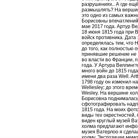
разрушениях.. А где ещ
размышлять? На вершин
это одно из самых важ
Борисовны впечатлений 
мае 2017 года. Артур 
18 июня 1815 года при
войск противника. Дата
определялась тем, что 
до того, как полностью
принявшие решение не 
во власти во Франции, 
года. У Артура Веллингт
много войн до 1815 года
имени два раза Well. Art
1798 году он изменил н
Wellesley; до этого вре
Wesley. На вершине хол
Борисовна поднималась,
сфотографировать надпи
1815 года. На моих фот
виды тех окрестностей,
виден круглый музей В
холма предлагают инфо
музея Ватерлоо я сдела
холму. Экспозиции мемо