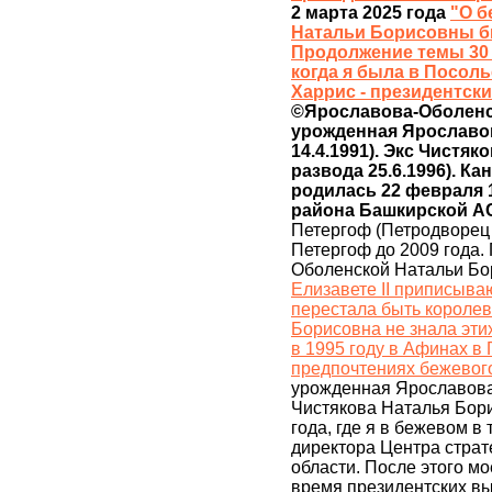
2 марта 2025 года
"О б
Натальи Борисовны би
Продолжение темы 30 и
когда я была в Посол
Харрис - президентски
©Ярославова-Оболенска
урожденная Ярославова 
14.4.1991). Экс Чистяков
развода 25.6.1996). Ка
родилась 22 февраля 
района Башкирской 
Петергоф (Петродворец 
Петергоф до 2009 года
Оболенской Натальи Бо
Елизавете II приписыва
перестала быть короле
Борисовна не знала эти
в 1995 году в Афинах в 
предпочтениях бежевог
урожденная Ярославова 
Чистякова Наталья Бор
года, где я в бежевом в
директора Центра страт
области. После этого м
время президентских в