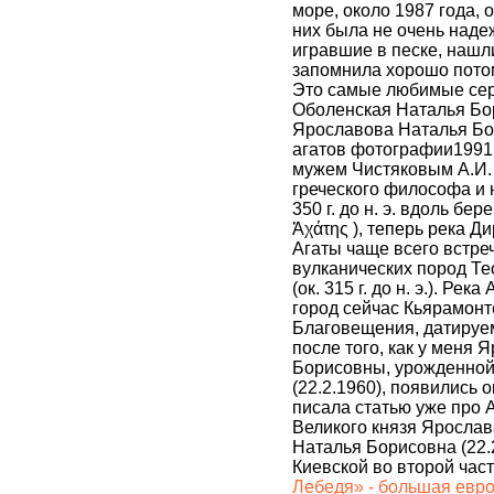
море, около 1987 года, 
них была не очень надеж
игравшие в песке, нашл
запомнила хорошо потому
Это самые любимые серь
Оболенская Наталья Бор
Ярославова Наталья Бори
агатов фотографии1991 
мужем Чистяковым А.И. 
греческого философа и 
350 г. до н. э. вдоль бе
Ἀχάτης ), теперь река Д
Агаты чаще всего встре
вулканических пород Те
(ок. 315 г. до н. э.). Р
город сейчас Кьярамон
Благовещения, датируем
после того, как у меня
Борисовны, урожденно
(22.2.1960), появились 
писала статью уже про А
Великого князя Яросла
Наталья Борисовна (22.
Киевской во второй час
Лебедя» - большая евро