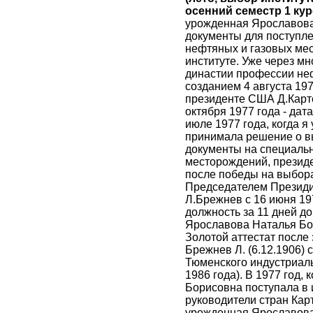
осенний семестр 1 кур
урожденная Ярославова
документы для поступле
нефтяных и газовых ме
институте. Уже через мн
династии профессии неф
созданием 4 августа 19
президенте США Д.Карте
октября 1977 года - дат
июле 1977 года, когда 
принимала решение о в
документы на специальн
месторождений, презид
после победы на выбора
Председателем Презид
Л.Брежнев с 16 июня 19
должность за 11 дней до
Ярославова Наталья Бо
Золотой аттестат после
Брежнев Л. (6.12.1906) 
Тюменского индустриаль
1986 года). В 1977 год,
Борисовна поступала в 
руководители стран Кар
урожденная Ярославова