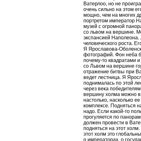
Ватерлоо, но не проигр
очень сильно на этом ег
мощно, чем на многих д
портретом император Н
музей с огромной панор
со львом на вершине. 
экспансией Наполеона. 
человеческого роста. Е
Я Ярославова-Оболенск
фотографий. Фон неба 
почему-то квадратами и 
со Львом на вершине го
отражение битвы при Ва
ведет лестница. Я Яро
поднималась по этой ле
через века победителям
вершину холма можно в
настолько, насколько е
комплексе. Подняться на
надо. Если какой-то пол
прогуляется по панораме
должен провести в Вате
подняться на этот холм.
этот холм это глобальн
о императорах, о госуда