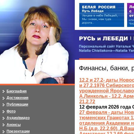
РУСЬ и ЛЕБЕДИ | RUSI — LEB
Персональный сайт Натальи Чистя
Natalia Chistiakova—Natalia Yarosla
Финансы, банки, 
12.2 и 27.2- даты Нов
и 27.2.1976 Сибирско
урожденной Ярославовой
Биография
А.Линкольн - 12.2. Ар
Достижения
21.2.72
Публикации
12 февраля 2026 года 
Фото
27 февраля - даты Но
тюменских Грамотах 12
Аудио/видео
отделения Академии 
Анонсы
Н.Б.(д.р. 22.2.60). Д.Ва
Презентации
Армстронг 12.2.69 фот