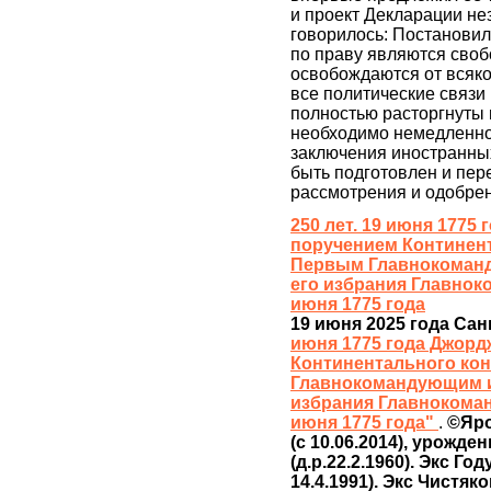
и проект Декларации не
говорилось: Постановил
по праву являются сво
освобождаются от всяко
все политические связи
полностью расторгнуты
необходимо немедленно
заключения иностранны
быть подготовлен и пе
рассмотрения и одобре
250 лет. 19 июня 177
поручением Континент
Первым Главнокоман
его избрания Главнок
июня 1775 года
19 июня 2025 года Са
июня 1775 года Джор
Континентального ко
Главнокомандующим и
избрания Главнокоман
июня 1775 года"
.
©Яро
(с 10.06.2014), урожд
(д.р.22.2.1960). Экс Г
14.4.1991). Экс Чистяк