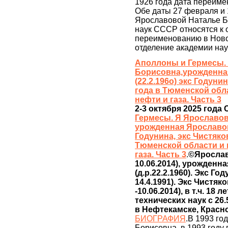
1926 года дата переиме
Обе даты 27 февраля и
Ярославовой Наталье Б
наук СССР относятся к 
переименованию в Ново
отделение академии на
Аполлоны и Гермесы.
Борисовна,урожденна
(22.2.196о) экс Годун
года в Тюменской обл
нефти и газа. Часть 3
2-3 октября 2025 года
Гермесы. Я Ярославов
урожденная Ярославов
Годунина, экс Чистяко
Тюменской области и 
газа. Часть 3
.
©Ярослав
10.06.2014), урожден
(д.р.22.2.1960). Экс Г
14.4.1991). Экс Чистяк
-10.06.2014), в т.ч. 18
технических наук c 26.
в Нефтекамске, Крас
БИОГРАФИЯ
.В 1993 го
Борисовна, в 1993 году