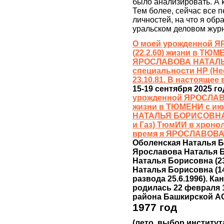
было анализировать. А к
Тем более, сейчас все 
личностей, на что я обр
уральском деловом жур
О моей урожденной
(22.2.60) жизни в ТЮМ
ЯРОСЛАВОВА НАТАЛЬЯ
специальности НР (Не
23.10.81. В настоящ
15-19 сентября 2025 г
урожденной ЯРОСЛАВ
жизни в ТЮМЕНИ с и
НАТАЛЬЯ БОРИСОВНА к
и Газ) ТюмИИ в хронол
время я ЯРОСЛАВОВА
Оболенская Наталья Бо
Ярославова Наталья Бо
Наталья Борисовна (23.
Наталья Борисовна (14.4
развода 25.6.1996). Ка
родилась 22 февраля 
района Башкирской 
1977 год
(лето, выбор институт