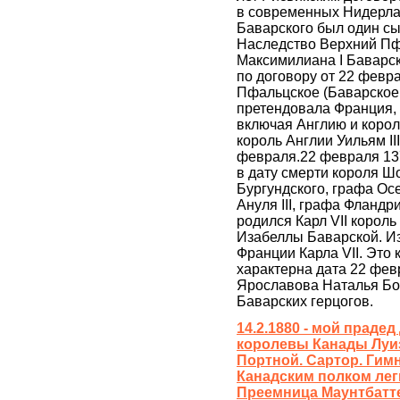
в современных Нидерла
Баварского был один сы
Наследство Верхний Пф
Максимилиана I Баварс
по договору от 22 февра
Пфальцское (Баварское 
претендовала Франция, 
включая Англию и короля
король Англии Уильям II
февраля.22 февраля 137
в дату смерти короля Ш
Бургундского, графа Осер
Ануля III, графа Фландри
родился Карл VII король
Изабеллы Баварской. Из
Франции Карла VII. Это 
характерна дата 22 фев
Ярославова Наталья Бо
Баварских герцогов.
14.2.1880 - мой прадед
королевы Канады Луиз
Портной. Сартор. Гим
Канадским полком лег
Преемница Маунтбатте