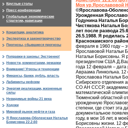
Круглые столы
Моя ур.Ярославовой Н.
©Ярославова-Оболенска
Пресс-конференции
Урожденная Ярославова
Глобальные экономические
Годунина Наталья Борис
стратегии, навигации
Чистякова Наталья Борис
лет после развода 25.6
Концепции, аналитика
26.5.1988. Я родилась
Экспертиза и законотворчество
Краснокамского райо
Прогнозы, сбывшиеся прогнозы
февраля в 1960 году – 
Ярославовой Натальи Б
Натальи Борисовны. Я р
Поправки в законы: Экстренно!
президентом США Д.Ваш
Новости, комментарии, ремарки
года 12 февраля – дата
Внимание! Угрозы и тенденции
Авраама Линкольна. 12
Финансы, банки, рубль, власть
Ярославова Наталья Бо
Сибирского отделения 
Лабиринты реформ
СО АН СССР, академика М
Энергия реализации, жизненные
математической олимпиа
силы
Тюменский областной от
Невидимые войны 21 века
урожденную Ярославову
Ходоки
степени, где стоит эта 
Мировой рынок нефти и газа
документальное появлен
году, в мои 16 лет, в 
Я Ярославова-Оболенская Наталья
Борисовна 22.2.60
Борисовны жизни. 12 фе