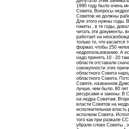
Депутаты этим занимать
1990 году было очень м
Совета. Вопросы недроп
Советов не должны раб
Для этого нужны годы. 
пакеты , в те годы, дов
читать эти документы, в
работает на неосвобож
только то, что касается
формат, чтобы 250 чело
недропользованию. А есл
надо принять 10 - 20 та
области отставали снач
совокупности этих прич
областного Совета наро
областного Совета. Пот
Совете, названном Думо
лучше, чем было. 80 ле
ресурсами и законы. В 
на недра Советам. Втор
власти Советов на недр
исполнительная власть
исполком Совета. Испол
того как при развале С
убрали слово Советы , 