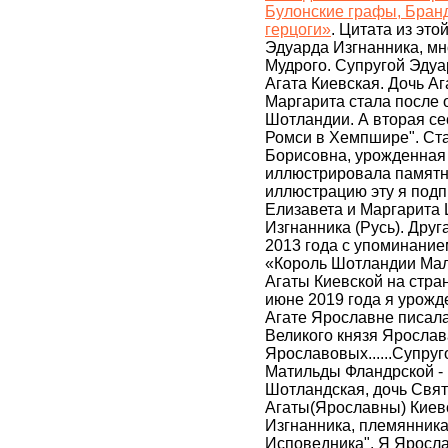
Булонские графы, Бран
герцоги»
. Цитата из это
Эдуарда Изгнанника, м
Мудрого. Супругой Эдуа
Агата Киевская. Дочь Аг
Маргарита стала после
Шотландии. А вторая се
Ромси в Хемпшире". Ст
Борисовна, урожденная 
иллюстрировала памятни
иллюстрацию эту я подпи
Елизавета и Маргарита 
Изгнанника (Русь). Дру
2013 года с упоминание
«Король Шотландии Маль
Агаты Киевской на стра
июне 2019 года я урож
Агате Ярославне писала
Великого князя Ярослав
Ярославовых......Супру
Матильды Фландрской - 
Шотландская, дочь Свят
Агаты(Ярославны) Киев
Изгнанника, племянника
Исповедника". Я Яросл