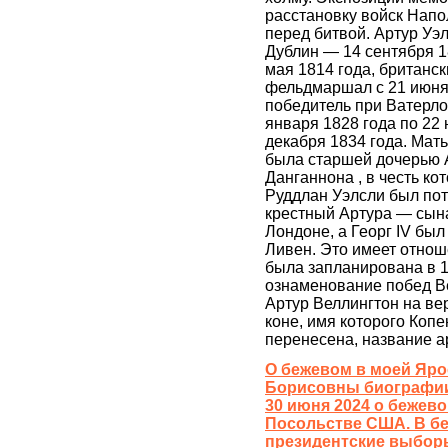
расстановку войск Напо
перед битвой. Артур Уэлс
Дублин — 14 сентября 18
мая 1814 года, британс
фельдмаршал с 21 июня 
победитель при Ватерло
января 1828 года по 22 
декабря 1834 года. Мат
была старшей дочерью А
Данганнона , в честь ко
Руддлан Уэлсли был пот
крестный Артура — сын
Лондоне, а Георг IV бы
Ливен. Это имеет отнош
была запланирована в 1
ознаменование побед В
Артур Веллингтон на ве
коне, имя которого Копе
перенесена, название а
О бежевом в моей Яр
Борисовны биографии 
30 июня 2024 о бежевом
Посольстве США. В бе
президентские выборы 