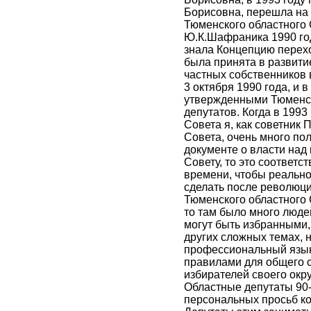
Борисовна, перешла на
Тюменского областного 
Ю.К.Шафраника 1990 год
знала Концепцию перехо
была принята в развит
частных собственников 
3 октября 1990 года, и 
утвержденными Тюменс
депутатов. Когда в 199
Совета я, как советник
Совета, очень много по
документе о власти над
Совету, то это соответ
времени, чтобы реально
сделать после революци
Тюменского областного С
то там было много людей
могут быть избранными,
других сложных темах, 
профессиональный язык
правилами для общего сч
избирателей своего окру
Областные депутаты 90-
персональных просьб ко