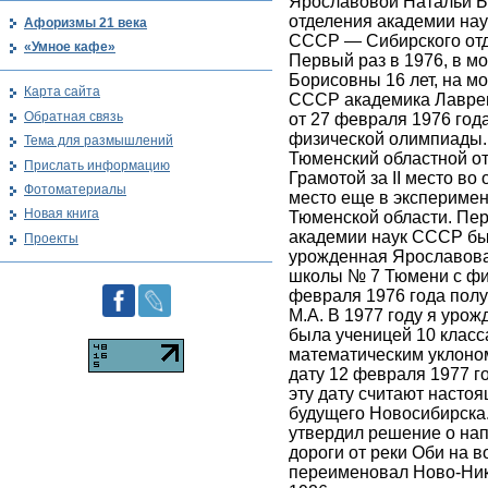
Ярославовой Натальи Б
отделения академии на
Афоризмы 21 века
СССР — Сибирского отд
«Умное кафе»
Первый раз в 1976, в 
Борисовны 16 лет, на м
Карта сайта
СССР академика Лаврент
Обратная связь
от 27 февраля 1976 года
физической олимпиады. 
Тема для размышлений
Тюменский областной от
Прислать информацию
Грамотой за II место во
Фотоматериалы
место еще в экспериме
Новая книга
Тюменской области. Пер
академии наук СССР был
Проекты
урожденная Ярославова
школы № 7 Тюмени с физ
февраля 1976 года пол
М.А. В 1977 году я уро
была ученицей 10 класс
математическим уклоно
дату 12 февраля 1977 го
эту дату считают насто
будущего Новосибирска. 
утвердил решение о на
дороги от реки Оби на 
переименовал Ново-Ник