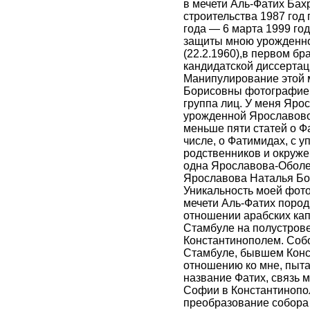
в мечети Аль-Фатих Бах
строительства 1987 год
года — 6 марта 1999 год
защиты мною урожденн
(22.2.1960),в первом б
кандидатской диссертац
Манипулирование этой 
Борисовны фотографией 
группа лиц. У меня Яр
урожденной Ярославовой
меньше пяти статей о Фа
числе, о Фатимидах, с 
родственников и окруже
одна Ярославова-Оболе
Ярославова Наталья Бор
Уникальность моей фото
мечети Аль-Фатих пород
отношении арабских кап
Стамбуле на полустров
Константинополем. Собо
Стамбуле, бывшем Конст
отношению ко мне, пыта
название Фатих, связь 
Софии в Константинопол
преобразование собора 