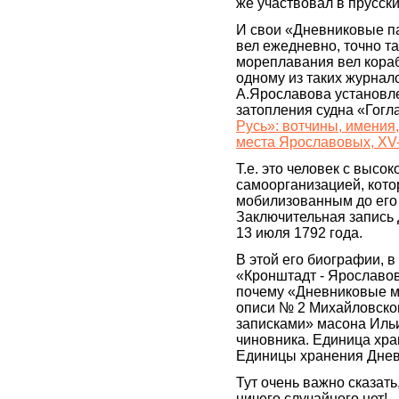
же участвовал в прусски
И свои «Дневниковые п
вел ежедневно, точно та
мореплавания вел кора
одному из таких журнал
А.Ярославова установл
затопления судна «Гогла
Русь»: вотчины, имения
места Ярославовых, XV-
Т.е. это человек с высо
самоорганизацией, кот
мобилизованным до его
Заключительная запись 
13 июля 1792 года.
В этой его биографии, в 
«Кронштадт - Ярославов»
почему «Дневниковые мо
описи № 2 Михайловско
записками» масона Иль
чиновника. Единица хран
Единицы хранения Дневн
Тут очень важно сказать
ничего случайного нет!