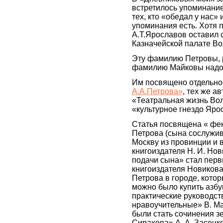
встретилось упоминание
тех, кто «обедал у нас»
упоминания есть. Хотя п
А.Т.Ярославов оставил 
Казначейской палате Во
Эту фамилию Петровы, 
фамилию Майковы надо 
Им посвящено отдельно
А.А.Петрова»
, тех же а
«Театральная жизнь Вол
«культурное гнездо Яро
Статья посвящена « фе
Петрова (сына сослужив
Москву из провинции и
книгоиздателя Н. И. Но
подачи сына» стал пер
книгоиздателя Новикова
Петрова в городе, котор
можно было купить азбук
практические руководс
нравоучительные» В. М
были стать сочинения з
Сирахова» А. А. Засец