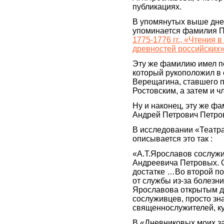
публикациях.
В упомянутых выше дне
упоминается фамилия Пе
1775-1776 гг., «Чтения
древностей российских
Эту же фамилию имел пе
который рукоположил в 
Верещагина, ставшего 
Ростовским, а затем и 
Ну и наконец, эту же ф
Андрей Петрович Петро
В исследовании «Театра
описывается это так :
«А.Т.Ярославов сослуж
Андреевича Петровых. С
достатке …Во второй по
от службы из-за болезни
Ярославова открытым д
сослуживцев, просто зн
священнослужителей, к
В «Дневниковых моих за