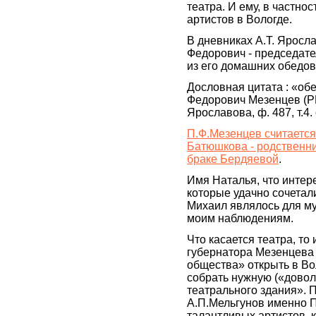
театра. И ему, в частно
артистов в Вологде.
В дневниках А.Т. Яросл
Федорович - председате
из его домашних обедов
Дословная цитата : «об
Федорович Мезенцев (Р
Ярославова, ф. 487, т.4.
П.Ф.Мезенцев считается
Батюшкова - родственни
браке Бердяевой
.
Имя Наталья, что интер
которые удачно сочетал
Михаил являлось для м
моим наблюдениям.
Что касается театра, т
губернатора Мезенцева 
общества» открыть в Во
собрать нужную («довол
театрального здания». 
А.П.Мельгунов именно П
талантливых артистов, 