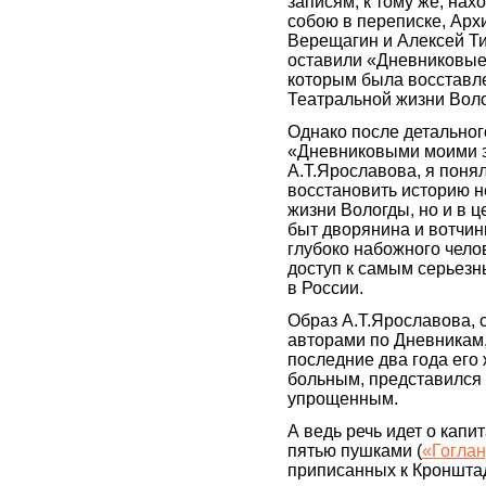
записям, к тому же, на
собою в переписке, Арх
Верещагин и Алексей Т
оставили «Дневниковые 
которым была восставл
Театральной жизни Вол
Однако после детальног
«Дневниковыми моими 
А.Т.Ярославова, я понял
восстановить историю н
жизни Вологды, но и в 
быт дворянина и вотчинн
глубоко набожного чело
доступ к самым серьезн
в России.
Образ А.Т.Ярославова, 
авторами по Дневникам,
последние два года его 
больным, представился 
упрощенным.
А ведь речь идет о капи
пятью пушками (
«Гоглан
приписанных к Кронштадт