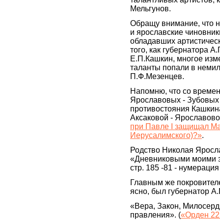
Мельгунов.
Обращу внимание, что н
и ярославские чиновник
обладавших артистическ
того, как губернатора А
Е.П.Кашкин, многое изм
таланты попали в немило
П.Ф.Мезенцев.
Напомню, что со времен
Ярославовых - Зубовых 
противостояния Кашкина
Аксаковой - Ярославово
при Павле I защищал Ма
Иерусалимского)?»
.
Родство Николая Яросл
«Дневниковыми моими зап
стр. 185 -81 - нумерация
Главным же покровителе
ясно, был губернатор А
«Вера, Закон, Милосерд
правления». (
«Орден 22