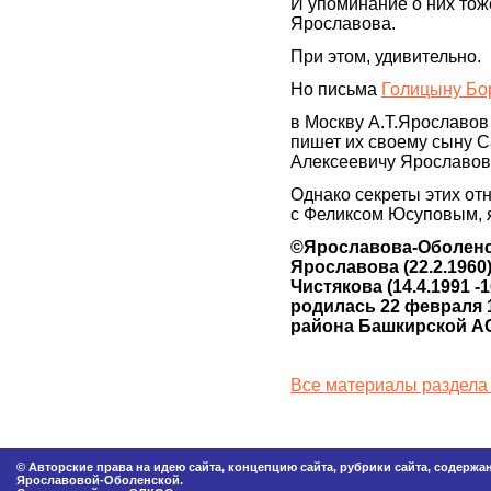
И упоминание о них тож
Ярославова.
При этом, удивительно.
Но письма
Голицыну Бо
в Москву А.Т.Ярославов 
пишет их своему сыну С
Алексеевичу Ярославо
Однако секреты этих о
с Феликсом Юсуповым, я
©Ярославова-Оболенс
Ярославова (22.2.1960).
Чистякова (14.4.1991 -
родилась 22 февраля 
района Башкирской 
Все материалы раздела
© Авторские права на идею сайта, концепцию сайта, рубрики сайта, содерж
Ярославовой-Оболенской.