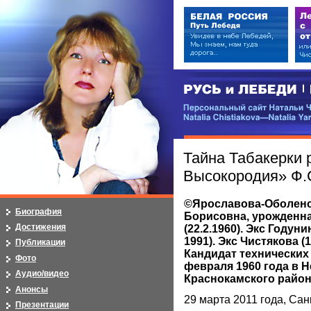
РУСЬ и ЛЕБЕДИ | RUSI — LEB
Персональный сайт Натальи Чистя
Natalia Chistiakova—Natalia Yarosla
Тайна Табакерки 
Высокородия» Ф.С
©Ярославова-Оболенс
Биография
Борисовна, урожденн
Достижения
(22.2.1960). Экс Годунин
1991). Экс Чистякова (14
Публикации
Кандидат технических 
Фото
февраля 1960 года в 
Аудио/видео
Краснокамского райо
Анонсы
29 марта 2011 года, Сан
Презентации