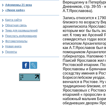
Верещагину в Петербур
Афоризмы 21 века
Дневников, стр. 39-55 -
«Умное кафе»
А.Т.Ярославова).
Запись относится к 1790 
Карта сайта
близкого по возрасту В
Обратная связь
архиепископа Ярославск
которым мог бы быть зн
Тема для размышлений
нет. К тому же Арсений
Прислать информацию
семидесятых годах вос
Фотоматериалы
епископом Архангелогор
Новая книга
как А.Т.Ярославов был в
помощником Архангелог
Проекты
губернатора. Напомню т
Паисий Ярославов жил 
Ростовской епархии. По
Ярославовы и Брянчани
соседству имения в Рос
Борисоглебском уездах.
венчался в Ростове. Ну и
традиционно близкие, 
Ярославовых с Ростовс
епархией « проросли» в
набожный мальчик Бори
обедневших дворян Яр