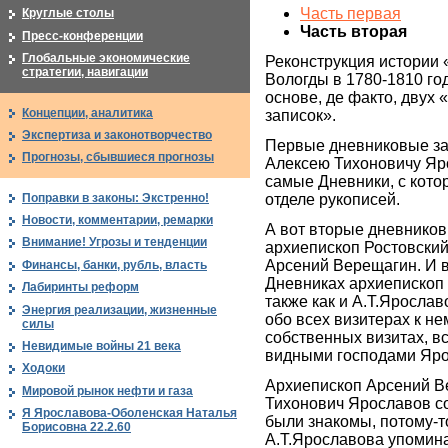
Часть первая
Круглые столы
Часть вторая
Пресс-конференции
Глобальные экономические
Реконструкция истории 
стратегии, навигации
Вологды в 1780-1810 го
основе, де факто, двух
Концепции, аналитика
записок».
Экспертиза и законотворчество
Первые дневниковые з
Прогнозы, сбывшиеся прогнозы
Алексею Тихоновичу Яро
самые Дневники, с кото
Поправки в законы: Экстренно!
отделе рукописей.
Новости, комментарии, ремарки
А вот вторые дневников
Внимание! Угрозы и тенденции
архиепископ Ростовский
Арсений Верещагин. И 
Финансы, банки, рубль, власть
Дневниках архиепископ
Лабиринты реформ
также как и А.Т.Яросла
Энергия реализации, жизненные
обо всех визитерах к нем
силы
собственных визитах, вс
Невидимые войны 21 века
видными господами Яро
Ходоки
Архиепископ Арсений В
Мировой рынок нефти и газа
Тихонович Ярославов с
Я Ярославова-Оболенская Наталья
были знакомы, потому-т
Борисовна 22.2.60
А.Т.Ярославова упомин