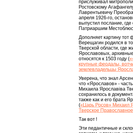
прислуживал митрополи
Ростовскому Агафангелу
Лаврентьевичу Преобра
апреля 1926-го, остано
выпустил послание, где
Патриаршим Местоблюс
Дополняет картину тот ф
Верещагин родился в т
Тверской области, где ж
Ярославовых, архивные
относятся к 1503 году (
«
крупные феодалы, вотч
землевладельцы Яросла
Уверена, что знал Арсен
что «Ярославов» - част
Михаила Ярославiва Тве
сохранилось в документ
также как и его брата Я
(
«Царь Росов» Михаил Я
Тверское Православное
Так вот !
Эти педантичные и скл