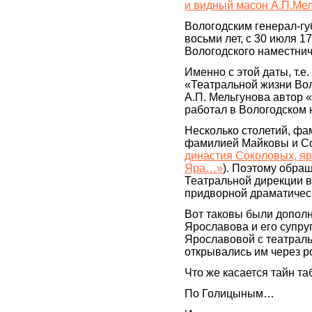
и видный масон А.П.Ме
Вологодским генерал-гу
восьми лет, с 30 июля 1
Вологодского наместниче
Именно с этой даты, т.е
«Театральной жизни Вол
А.П. Мельгунова автор 
работал в Вологодском 
Несколько столетий, ф
фамилией Майковы и Со
династия Соколовых, яр
Яра…»
). Поэтому обращ
Театральной дирекции в
придворной драматическ
Вот таковы были допол
Ярославова и его супр
Ярославовой с театраль
открывались им через 
Что же касается тайн та
По Голицыным…