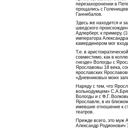
перезахоронении в Петер
прощались с Голенищев
Ганнибалов.
Здесь же находится и з
шведского происхожден
Адлерберг, к примеру, 
императора Александра
камердинером мог входи
Т.е. в аристократическ
совместимо, как в колл
гнезде» Вологды с Ярос
Ярославовы 18 века, со
ярославских Ярославов
«Дневниковых моих запи
Наряду с тем, что Ярос
вольнодумцем» С.А.Бря
Вологды и с Ф.Г. Волков
Ярославле, в их близком
имевшие отношение к с
театров.
Прежде всего, это муж 
Александр Родионович З