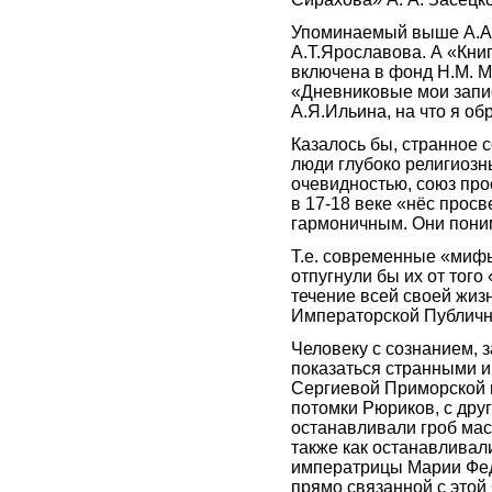
Упоминаемый выше А.А. 
А.Т.Ярославова. А «Кни
включена в фонд Н.М. М
«Дневниковые мои запис
А.Я.Ильина, на что я об
Казалось бы, странное 
люди глубоко религиозны
очевидностью, союз про
в 17-18 веке «нёс прос
гармоничным. Они поним
Т.е. современные «миф
отпугнули бы их от того 
течение всей своей жиз
Императорской Публичн
Человеку с сознанием, 
показаться странными и
Сергиевой Приморской п
потомки Рюриков, с дру
останавливали гроб мас
также как останавливали
императрицы Марии Фед
прямо связанной с этой