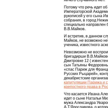
Потому что речь идет о
Императорской Академии
рукописей у его сына И
собрания, в город Нежи
специально направлен 
В.В.Майков.
И встретив, в данном с
Майков, не возможно не
ученика, известного аск
Невозможно не воспроизв
бригадирши В.В.Майково
Дмитровке 12 ( известе
сын Татьяны Федоровны
«спас Париж для Франци
Русских Рыцарей», конт
декабристские организа
капитуляции Парижа и 
крепостного права в Ро
Что касается Ивана Алек
идет о сыне Натальи Ми
мужа Александра Уваров
А.Т.Ярославова, о кото