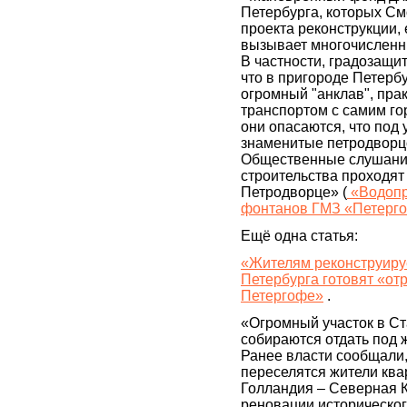
Петербурга, которых С
проекта реконструкции, 
вызывает многочисленн
В частности, градозащит
что в пригороде Петерб
огромный "анклав", пра
транспортом с самим го
они опасаются, что под 
знаменитые петродворц
Общественные слушания
строительства проходят
Петродворце» (
«Водопр
фонтанов ГМЗ «Петерг
Ещё одна статья:
«Жителям реконструиру
Петербурга готовят «от
Петергофе»
.
«Огромный участок в С
собираются отдать под 
Ранее власти сообщали, 
переселятся жители кв
Голландия – Северная 
реновации историческог