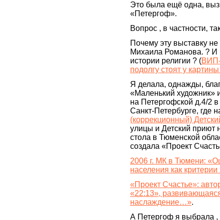
Это была ещё одна, вы
«Петергоф».
Вопрос , в частности, так
Почему эту выставку не
Михаила Романова. ? И 
истории религии ? (
ВИП-
подолгу стоят у картины
Я делала, однажды, бла
«Маленький художник» и
на Петергофской д.4/2 в
Санкт-Петербурге, где 
(коррекционный) Детски
улицы и Детский приют 
стола в Тюменской облас
создала «Проект Счасть
2006 г. МК в Тюмени: «
населения как критери
«Проект Счастье»: авто
«22:13», развивающаяся
наслаждение…»
.
А Петергоф я выбрала , 