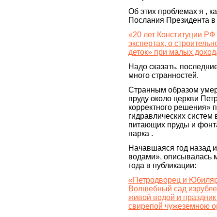
Об этих проблемах я , ка
Послания Президента в 
«20 лет Конституции РФ 
экспертах, о строитель
деток» при малых доход
Надо сказать, последни
много странностей.
Странным образом умер
пруду около церкви Петр
корректного решения» п
гидравлических систем 
питающих пруды и фонт
парка .
Начавшаяся год назад 
водами», описывалась м
года в публикации:
«Петродворец и Юбиля
Волшебный сад изрублен
живой водой и праздник
свирепой чужеземною о