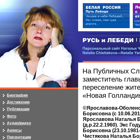
РУСЬ и ЛЕБЕДИ | RUSI — LEB
Персональный сайт Натальи Чистя
Natalia Chistiakova—Natalia Yarosla
На Публичных Сл
заместитель глав
переселение жите
«Новая Голланди
Биография
Достижения
©Ярославова-Оболенс
Публикации
Борисовна (с 10.06.20
Фото
Ярославова Наталья 
Аудио/видео
(д.р.22.2.1960). Экс Г
Борисовна (23.10.1981-
Анонсы
Чистякова Наталья Бор
Презентации