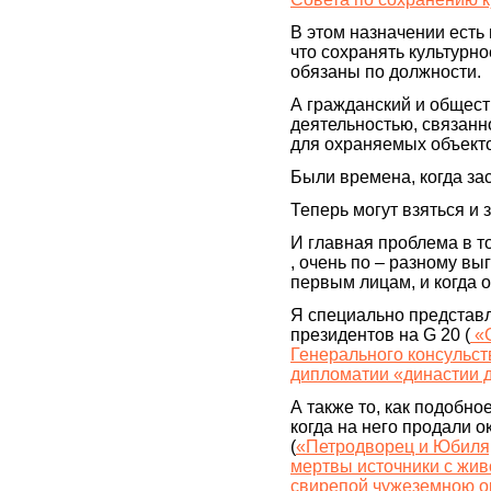
В этом назначении есть
что сохранять культурн
обязаны по должности.
А гражданский и общест
деятельностью, связанн
для охраняемых объект
Были времена, когда за
Теперь могут взяться и
И главная проблема в то
, очень по – разному выг
первым лицам, и когда 
Я специально представ
президентов на G 20 (
«G
Генерального консульст
дипломатии «династии 
А также то, как подобн
когда на него продали о
(
«Петродворец и Юбиля
мертвы источники с жив
свирепой чужеземною о