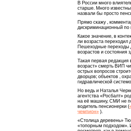
В России много влиятел
старше. Много известных
назвали бы просто пен
Прямо скажу , коммента
дискриминационный по в
Какое значение, в конте
ли возраста переходил 
Пешеходные переходы 
возрастов и состояния зд
Такая первая редакция 
возраст» смерть ВИП ч
острых вопросов строит
дворцов; объектов , о
гидравлической системо
Но ведь и Наталья Чер
агентства «Росбалт» ро
на её машину, СМИ не п
водитель пенсионерки (
чемпион»
).
«Столица деревень» Тю
«топорным подходом». И
посмотреть как в тюмен