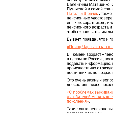
Валентины Матвиенко, 
Пугачевой и самой совл
Натальи Шевчик
, также
пенсионные удостоверен
иных их соратников , и
пенсионного возраста и
чтобы «навязать» им льг
Бывает, правда , что и 
«Принц Чарльз отказыв
В Тюмени возраст «пенс
в целом по России , пос
подавать информацию, к
происшествиях с граждан
постигших их по возраст
Это очень важный вопро
«несостоявшихся покол
«О проблемах выживани
и любителей менять «н
поколения»
.
Такие «нью-пенсионеры» 