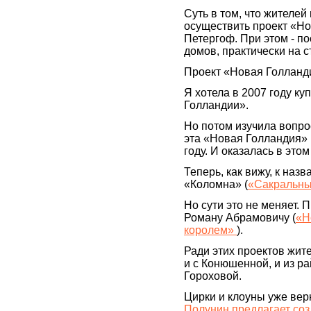
Суть в том, что жителей
осуществить проект «Но
Петергоф. При этом - п
домов, практически на 
Проект «Новая Голланди
Я хотела в 2007 году ку
Голландии».
Но потом изучила вопрос
эта «Новая Голландия» н
году. И оказалась в этом
Теперь, как вижу, к на
«Коломна» (
«Сакральны
Но сути это не меняет. 
Роману Абрамовичу (
«Н
королем»
).
Ради этих проектов жит
и с Конюшенной, и из ра
Гороховой.
Цирки и клоуны уже вер
Полунин предлагает соз