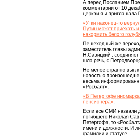
А перед Посланием Пре
комментарии от 10 декаб
церкви я и приглашала 
«Утки наконец-то верн
Путин может приехать и
накормить белого голуб
Пешеходный же переход,
заместитель главы адм
Н.Савицкий , соединяет 
шла речь, с Петродворц
Не менее странно выгля
новость о произошедше
весьма информированны
«Росбалт».
«В Петергофе иномарка
пенсионера»
.
Если все СМИ назвали 
погибшего Николая Сави
Петергофа, то «Росбалт
имени и должности. И л
фамилии и статусе.