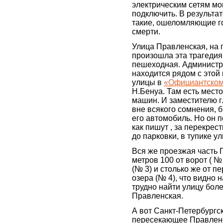
электрическим сетям мог
подключить. В результат
такие, ошеломляющие г
смерти.
Улица Правленская, на 
произошла эта трагедия,
пешеходная. Администр
находится рядом с этой
улицы в
«Официантском
Н.Бенуа. Там есть место
машин. И заместителю 
вне всякого сомнения, б
его автомобиль. Но он п
как пишут , за перекрес
до парковки, в тупике у
Вся же проезжая часть 
метров 100 от ворот ( № 
(№ 3) и столько же от пе
озера (№ 4), что видно н
трудно найти улицу боле
Правленская.
А вот Санкт-Петербургс
пересекающее Правленс