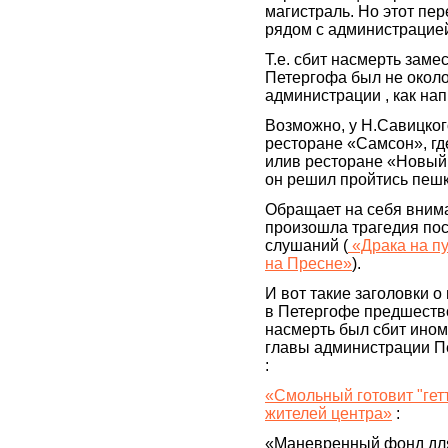
магистраль. Но этот пер
рядом с администрацие
Т.е. сбит насмерть заме
Петергофа был не около
администрации , как на
Возможно, у Н.Савицког
ресторане «Самсон», гд
илив ресторане «Новый 
он решил пройтись пеш
Обращает на себя вниман
произошла трагедия по
слушаний (
«Драка на п
на Пресне»
).
И вот такие заголовки 
в Петергофе предшество
насмерть был сбит ином
главы администрации П
:
«Смольный готовит "гет
жителей центра»
:
«Маневренный фонд для