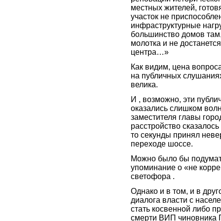
местных жителей, готов
участок не приспособле
инфраструктурные нагру
большинство домов там, 
молотка и не достанетс
центра…»
Как видим, цена вопрос
на публичных слушания
велика.
И , возможно, эти публ
оказались слишком вол
заместителя главы горо
расстройство сказалось н
то секунды принял нев
переходе шоссе.
Можно было бы подумать
упоминание о «не корре
светофора .
Однако и в том, и в дру
диалога власти с насел
стать косвенной либо п
смерти ВИП чиновника 