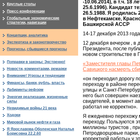
-10.06.2014), в т.ч. 18 
Круглые столы
25.6.1996). Кандидат т
Пресс-конференции
26.5.1988. Я родилась
в Нефтекамске, Красн
Глобальные экономические
стратегии, навигации
Башкирской АССР
14-17 декабря 2013 года
Концепции, аналитика
Экспертиза и законотворчество
12 декабря вечером , в
Президента, после публ
Прогнозы, сбывшиеся прогнозы
новом строительстве в 
Поправки в законы: Экстренно!
«Заместителя главы Пе
Савицкого насмерть сб
Новости, комментарии, ремарки
Внимание! Угрозы и тенденции
«он переходил дорогу 
Финансы, банки, рубль, власть
переходу в районе пер
улицы и Санкт-Петербур
Лабиринты реформ
него был совершен нае
Энергия реализации, жизненные
свидетелей, в момент а
силы
работал не корректно».
Невидимые войны 21 века
Ходоки
Я ежедневно перехожу 
переходу. Пользуются э
Мировой рынок нефти и газа
миллионы туристов , п
Я Ярославова-Оболенская Наталья
Петродворцовые парки,
Борисовна 22.2.60
корректной работы» у э