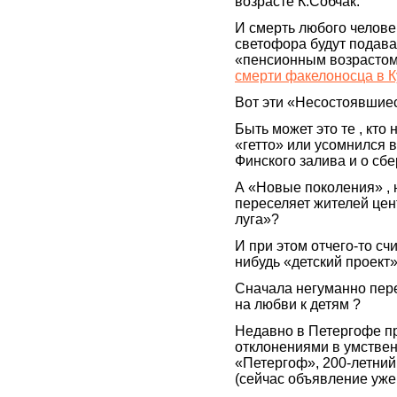
возрасте К.Собчак.
И смерть любого челове
светофора будут подават
«пенсионным возрастом»
смерти факелоносца в К
Вот эти «Несостоявшиес
Быть может это те , кт
«гетто» или усомнился в
Финского залива и о сб
А «Новые поколения» , н
переселяет жителей цен
луга»?
И при этом отчего-то сч
нибудь «детский проект»
Сначала негуманно пере
на любви к детям ?
Недавно в Петергофе пр
отклонениями в умствен
«Петергоф», 200-летний
(сейчас объявление уже 