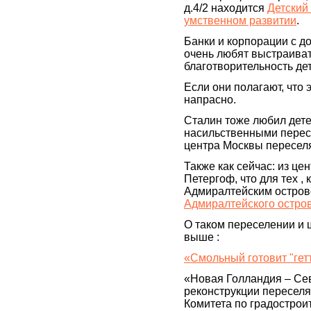
д.4/2 находится
Детский
умственном развитии
.
Банки и корпорации с 
очень любят выстраиват
благотворительность де
Если они полагают, что 
напрасно.
Сталин тоже любил дете
насильственными пересе
центра Москвы переселя
Также как сейчас: из це
Петергоф, что для тех ,
Адмиралтейским острово
Адмиралтейского остров
О таком переселении и ш
выше :
«Смольный готовит "гет
«Новая Голландия – Се
реконструкции переселя
Комитета по градострои