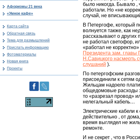
было никогда. Бывало , 
Афоризмы 21 века
работали. Но «не коррек
«Умное кафе»
случай, не вписывающий
В Петергофе, который п
Карта сайта
волнуется также, как не
Обратная связь
рассказывают о других 
Тема для размышлений
не работал светофор, или
«работал не корректно»
Прислать информацию
Президента зам. главы
Фотоматериалы
Н.Савицкого насмерть 
Новая книга
слушаний
).
Проекты
По петергофским разгов
присоединили к сетям о
Жильцам надоело платить
общедомовые расходы э
то «разрезал провод» и
нелегальный кабель…
Электрические кабели к 
действительно , от дома
время выглядел не жилы
ремонте.
И не секрет , что в Рос