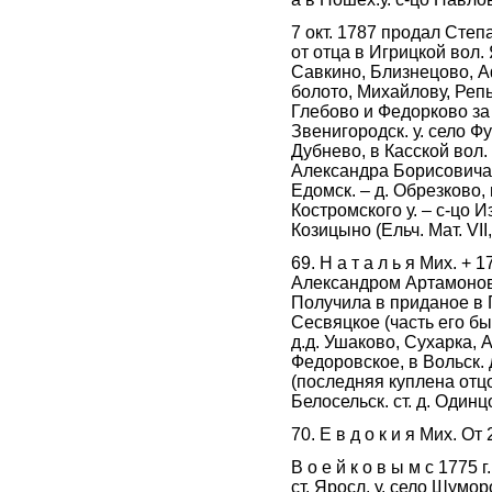
7 окт. 1787 продал Степ
от отца в Игрицкой вол. 
Савкино, Близнецово, 
болото, Михайлову, Репь
Глебово и Федорково за
Звенигородск. у. село Ф
Дубнево, в Касской вол. 
Александра Борисовича и
Едомск. – д. Обрезково,
Костромского у. – с-цо И
Козицыно (Ельч. Мат. VI
69. Н а т а л ь я Мих. +
Александром Артамонович
Получила в приданое в П
Сесвяцкое (часть его б
д.д. Ушаково, Сухарка, 
Федоровское, в Вольск. 
(последняя куплена отцом
Белосельск. ст. д. Один
70. Е в д о к и я Мих. От
В о е й к о в ы м с 1775
ст. Яросл. у. село Шуморо