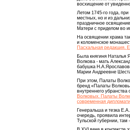
восхищение от увиденн
Летом 1745-го года, при
местных, но и из дальни
праздничное освящение
Матери с приделом во и
На освящении храма та
и коломенское монашест
Пасхальная редакция. 
Была княгиня Наталья 
Волкова - мать Алексан
бабушка Н.А.Ярославов
Марии Андреевне Шеста
При этом, Палаты Волк
бренд «Палаты Волковых
внутреннего убранства 
Волковых. Палаты Волк
современная дипломат
Генеральша и тезка Е.А
очередь, проявила инте
Тульской губернии, там 
В XVI веке в контексте