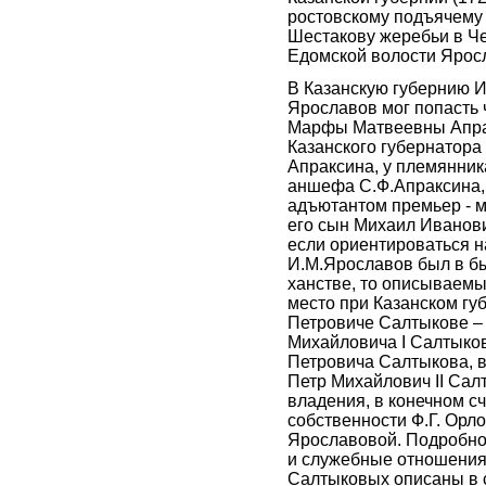
ростовскому подъячему
Шестакову жеребьи в Ч
Едомской волости Яросл
В Казанскую губернию 
Ярославов мог попасть 
Марфы Матвеевны Апрак
Казанского губернатора
Апраксина, у племянник
аншефа С.Ф.Апраксина,
адъютантом премьер - м
его сын Михаил Иванов
если ориентироваться на
И.М.Ярославов был в б
ханстве, то описываем
место при Казанском гу
Петровиче Салтыкове –
Михайловича I Салтыко
Петровича Салтыкова, в
Петр Михайлович II Сал
владения, в конечном сч
собственности Ф.Г. Орло
Ярославовой. Подробно
и служебные отношения
Салтыковых описаны в 