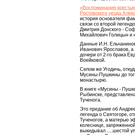
«Воспоминания крестья
Ростовского уезда Але
история основателя фа
связи со второй легендо
Дмитрия Донского - Соф
Михайлович Голицын и 
Данные И.Н. Ельчанино
Иванович Ярославов, а 
дочери от 2-го брака Е
Воейковой.
Селом же Угодичь, отку
Мусины-Пушкины до того
монастырю.
В книге «Мусины - Пушк
Рыбинске, представлен
Тученога.
Это предание об Андрее
легенда о Святогоре, о
Тученогов, а матерью эф
колеснице, запряженной
выкидывал ….шестой упа