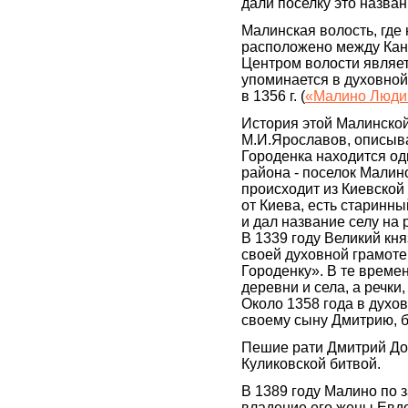
дали поселку это назван
Малинская волость, где
расположено между Кан
Центром волости являет
упоминается в духовной
в 1356 г. (
«Малино Люди 
История этой Малинской
М.И.Ярославов, описыва
Городенка находится од
района - поселок Малин
происходит из Киевской
от Киева, есть старинн
и дал название селу на 
В 1339 году Великий кн
своей духовной грамоте
Городенку». В те време
деревни и села, а речк
Около 1358 года в духов
своему сыну Дмитрию, 
Пешие рати Дмитрий До
Куликовской битвой.
В 1389 году Малино по 
владение его жены Евдо