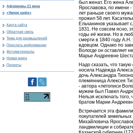
был женат. Его жена Ал
Афоризмы 21 века
Ярославова, по имени - 
лет раньше своего мужа
«Умное кафе»
прожил 58 лет. Касатель
Ельчанинов указывает с
Карта сайта
1831. Не совсем ясно, э
Обратная связь
годы её жизни. Но в люб
Тема для размышлений
смерти в 1840 году А.Н
вдовцом. Однако по за
Прислать информацию
Вологде он оставляет н
Фотоматериалы
Марье Андреевне Шеста
Новая книга
Надо сказать, что таку
Проекты
носила Надежда Алекса
дочь Александра Тихон
племянница Алексея Ти
- автора «летописи Вол
мужем был Павел Андре
Нельзя исключать того, 
братом Марии Андреевн
Встречается эта фамили
покупателей земельных
Михайловича Ярославов
ландмилиции и собират
Казанской губернии (172