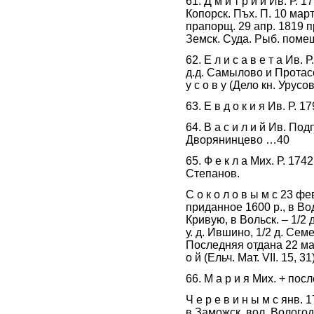
61. Д м и т р и й Ив. Р.
Копорск. Пъх. П. 10 мар
прапорщ. 29 апр. 1819 
Земск. Суда. Рыб. поме
62. Е л и с а в е т а Ив. 
д.д. Самылово и Протас
у с о в у (Дело кн. Урус
63. Е в д о к и я Ив. Р. 
64. В а с и л и й Ив. Под
Дворянинцево …40
65. Ф е к л а Мих. Р. 17
Степанов.
С о к о л о в ы м с 23 ф
приданное 1600 р., в Вод
Кривую, в Вольск. – 1/2
у. д. Ившино, 1/2 д. Сем
Последняя отдана 22 мар
о й (Ельч. Мат. VII. 15, 3
66. М а р и я Мих. + пос
Ч е р е в и н ы м с янв.
в Заможск. вол. Вологодс