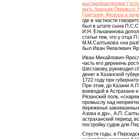
высокоблагородие Госп
мать братьев Орловых: 
Григория, Федора и до
где в частности говорит
был в штате сына П.С.
И.Н. Ельчанинова допо
статьи тем, что у отца П
М.М.Салтыкова «на разб
был Иван Яковлевич Яр
Иван Михайлович Ярос
часть его деревень рост
Шестакову, руководил 
денег в Казанской губерн
1722 году при губернат
При этом, до Казани А.
воеводой в Астрахани и
Рязанский полк, «снар
промыслу над неприяте
береженья завоеванных
Азова и др».. А.П. Салты
астраханский период, в
постройку судов для Пе
Спустя годы, в Персидс