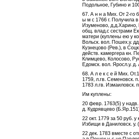
Подольное, Губино и 10
67. А н н а Мих. От 2-го
ы м с 1766 г. Получила в
Изуменово, д.д.Харино,
общ. влад.с сестрами Ек
матери (куплены ею у кол
Вольск. вол. Пошех.у. д
Кузнецово (Рев.), в Соц
действ. камергера кн. П
Климцево, Колосово, Рус
Едомск. вол. Яросл.у. д
68. А л е к с е й Мих. От
1759, л.гв. Семеновск. п
1783 л.гв. Измаиловск. п
Им куплены:
20 февр. 1763(5) у надв
д. Кудрявцево (Б.Яр.151
22 окт. 1779 за 50 руб. у
Избищи в Даниловск. у. (Е
22 дек. 1783 вместе с от
а в Пошех.у. с-цо Павло