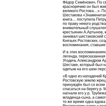
Фёдор Семёнович. По с
красноречию он был жив
великого Ростова…». По
Шестакова «Знаменитая
книга… поступила Петр
по праву некого родств
внимательный слушател
крестьянин А.Артынов, 
занимал шестаковский с
Князьях Ростовских, соз
воспоминания, ставшие
И в этих воспоминаниях
легенда, пересказанная
Угодичь Александром А
Шестаке, который был 
одетым на его шею перс
«В одно из нападений К
Ростовскую землю жрец
принуждён был со всем
спасаться на берегу р. 
нагнали его у р. Трубежа
младенца-сына, а самог
то же время одна вдова
Ростовскому озеру к род