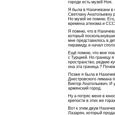
городе есть музей Ноя.
Я была в Нахичевани в 
Светлану Анатольевну р
Но музей не помню. Его
времена атеизма и ССС
Я помню, что в Нахичев
который поскользнувшис
мне представилось в де
пирамиду, и начал сполза
Ещё помню, что мне пока
с Турцией. Но границу я
пространство, редкие ку
она эта граница ? Почему
Позже я была в Нахичева
Днестровского лимана п
Виктор Анатольевич. И у
армянский город.
Ну а потряс меня в юно
крепости в этих же гора
Вот к этим двум Нахич
Лазарян, который прод