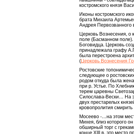
костромского князя Вас
Иконы костромского ико
брата Михаила Артемьев
Андрея Первозванного 
Церковь Вознесения, о к
поле (Басманном поле).
Боговидца. Церковь со
принадлежала графу А.Г
была перестроена архит
(
Церковь Вознесения Го
Ростовские топонимиче
следующее о ростовских
родом откуда была жена
при р. Устье. По Хлебни
терем царевны Светозар
Силослава-Вески… На эт
двух престарелых князей
кровопролития смирить 
Мосеево -…на этом мест
Михея, близ которого он
обширный торг с греками
конце XIII в. это место