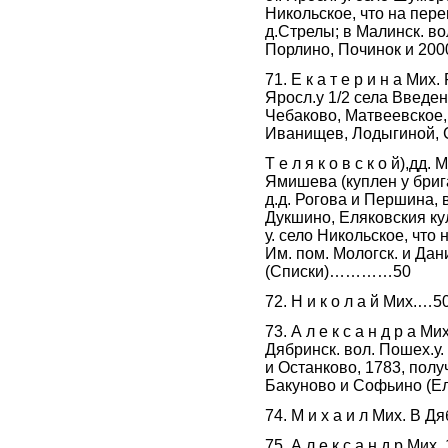
Никольское, что на пере
д.Стрелы; в Малинск. вол
Порлино, Починок и 200
71. Е к а т е р и н а Мих.
Яросл.у 1/2 села Введенс
Чебаково, Матвеевское, 
Иванищев, Лодыгиной, 
Т е л я к о в с к о й),д
Ямишева (куплен у бригади
д.д. Рогова и Першина, в
Дукшино, Еляковския кули
у. село Никольское, что 
Им. пом. Мологск. и Данил
(Списки)…………50
72. Н и к о л а й Мих.…5
73. А л е к с а н д р а Ми
Дябринск. вол. Пошех.у. 
и Останково, 1783, получ
Бакуново и Софьино (Ель
74. М и х а и л Мих. В Д
75. А л е к с а н д р Мих.