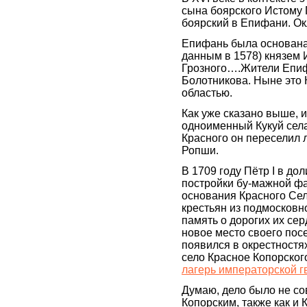
сына боярского Истому 
боярский в Епифани. Окл
Епифань была основана 
данным в 1578) князем
Грозного….Жители Епиф
Болотникова. Ныне это 
областью.
Как уже сказано выше, и
одноименный Кукуй села
Красного он переселил 
Ропши.
В 1709 году Пётр I в д
постройки бу-мажной фа
основания Красного Села
крестьян из подмосковн
память о дорогих их се
новое место своего пос
появился в окрестностя
село Красное Копорского
лагерь императорской г
Думаю, дело было не сов
Копорским, также как и 