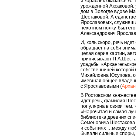
и кораблях оказался А.
урожденной Аксаковой,
дом в Вологде вдове М
Шестаковой. А единств
Ярославовых, служивши
пехотном полку, был ег
Александрович Ярославо
И, коль скоро, речь идет
обращает на себя вниман
целая серия картин, ав
приписывают П.А.Шеста
усадьбы «Архангельское
собственницей которой
Михайловна Юсупова, 
имевшая общее владени
с Ярославовыми (
Архан
В Ростовском княжестве
идет речь, фамилия Ше
популярна в связи тем, 
«Нарочитая и самая лу
библиотека древних спи
Семёновича Шестакова…
и событиях …между лю
бывали сильные споры, 