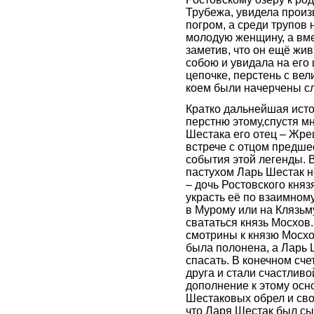
Трубежа, увидела прои
погром, а среди трупов
молодую женщину, а вме
заметив, что он ещё жив,
собою и увидала на его 
цепочке, перстень с ве
коем были начерчены с
Кратко дальнейшая исто
перстню этому,спустя мн
Шестака его отец – Жре
встрече с отцом предше
события этой легенды.
пастухом Ларь Шестак н
– дочь Ростовского княз
украсть её по взаимному
в Мурому или на Клязьму
свататься князь Мосхов.
смотрины к князю Мосхо
была полонена, а Ларь 
спасать. В конечном сче
друга и стали счастливо
дополнение к этому осн
Шестаковых обрел и сво
что Ларя Шестак был сы