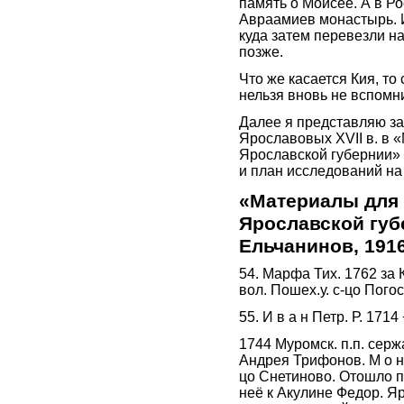
память о Моисее. А в Р
Авраамиев монастырь. И
куда затем перевезли на
позже.
Что же касается Кия, то
нельзя вновь не вспомн
Далее я представляю з
Ярославовых XVII в. в 
Ярославской губернии» 
и план исследований на
«Материалы для 
Ярославской губер
Ельчанинов, 1916 
54. Марфа Тих. 1762 за 
вол. Пошех.у. с-цо Погос
55. И в а н Петр. Р. 1714
1744 Муромск. п.п. серж
Андрея Трифонов. М о н а 
цо Снетиново. Отошло п
неё к Акулине Федор. Яр