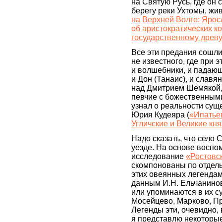
на Святую Русь, где он 
берегу реки Ухтомы, жи
на Верхней Волге: Ярос
об аристократических к
государственному древ
Все эти предания сошли
не известного, где при 
и волшебники, и падающ
и Дон (Танаис), и славя
над Дмитрием Шемякой, 
певчие с божественными 
узнал о реальности су
Юрия Кудеяра (
«Ипатье
Угличские и Великие кня
Надо сказать, что село 
уезде. На основе воспо
исследование
«Ростовс
скомпонованы по отдел
этих овеянных легендам
данным И.Н. Ельчанин
или упоминаются в их су
Мосейцево, Марково, Пр
Легенды эти, очевидно,
я представлю некоторые