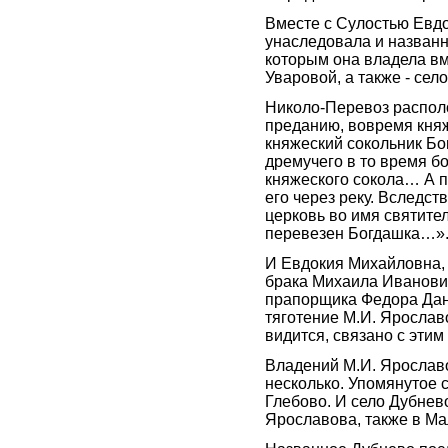
Вместе с Сулостью Евд
унаследовала и названн
которым она владела в
Уваровой, а также - сел
Николо-Перевоз располо
преданию, вовремя княж
княжеский сокольник Бог
дремучего в то время б
княжеского сокола… А 
его через реку. Вследст
церковь во имя святител
перевезен Богдашка…»
И Евдокия Михайловна, 
брака Михаила Иванови
прапорщика Федора Дан
тяготение М.И. Ярослав
видится, связано с этим
Владений М.И. Ярославо
несколько. Упомянутое 
Глебово. И село Дубнев
Ярославова, также в Ма