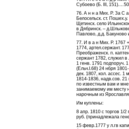
Субоево (Б. III, 151).…50
76. А н н а Мих. Р. За С 
Белосельск. ст. Пошех.у.
Щетинск. село Ильинское 
в Дябринск. – д.Шлыково
Павлово, д.д. Бакуново
77. И в а н Мих. Р. 1767
1774, артел.сержант. 177
Преображенск. п. каптена
сержант 1782, служил в 
1 генв. 1791 подпоруч. 1
(Ельч.I.68) 24 нбря 180
дек. 1807, кол. ассес. 1
1814-1836, надв.сов. 21 
по известным вам и мне
занимаемому им месту н
нарочным из Ярославля 
Им куплены:
8 апр. 1810 с торгов 1/2
руб. (принадлежала генер
15 февр.1777 у л.гв кап