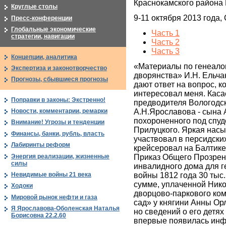
Краснокамского района
Круглые столы
9-11 октября 2013 года,
Пресс-конференции
Глобальные экономические
Часть 1
стратегии, навигации
Часть 2
Часть 3
Концепции, аналитика
«Материалы по генеало
Экспертиза и законотворчество
дворянства» И.Н. Ельч
Прогнозы, сбывшиеся прогнозы
дают ответ на вопрос, 
интересовал меня. Каса
Поправки в законы: Экстренно!
предводителя Вологодс
А.Н.Ярославова - сына 
Новости, комментарии, ремарки
похороненного под спу
Внимание! Угрозы и тенденции
Прилуцкого. Яркая насы
Финансы, банки, рубль, власть
участвовал в персидски
Лабиринты реформ
крейсеровал на Балтике
Энергия реализации, жизненные
Приказ Общего Прозрен
силы
инвалидного дома для г
Невидимые войны 21 века
войны 1812 года 30 тыс. 
сумме, уплаченной Нико
Ходоки
дворцово-паркового ко
Мировой рынок нефти и газа
сад» у княгини Анны Ор
Я Ярославова-Оболенская Наталья
но сведений о его детях 
Борисовна 22.2.60
впервые появилась инфо