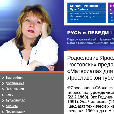
РУСЬ и ЛЕБЕДИ | RUSI — LEB
Персональный сайт Натальи Чистя
Natalia Chistiakova—Natalia Yarosla
Родословие Яросл
Ростовских преда
«Материалах для 
Ярославской губе
Биография
Достижения
©Ярославова-Оболенск
Публикации
Борисовна,
урожденна
Фото
(22.2.1960)
. Экс Годунин
Аудио/видео
1991). Экс Чистякова (14
Кандидат технических на
Анонсы
февраля 1960 года в Не
Презентации