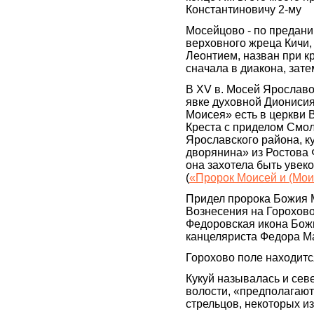
Константиновичу 2-му
Мосейцово - по преданию
верховного жреца Кичи,
Леонтием, назван при 
сначала в диакона, за
В XV в. Мосей Ярославо
явке духовной Дионисия
Моисея» есть в церкви
Креста с приделом Смо
Ярославского района, к
дворянина» из Ростова 
она захотела быть увеко
(
«Пророк Моисей и (Мои
Придел пророка Божия М
Вознесения на Горохово
Федоровская икона Бож
канцеляриста Федора М
Горохово поле находится
Кукуй называлась и сев
волости, «предполагают 
стрельцов, некоторых и