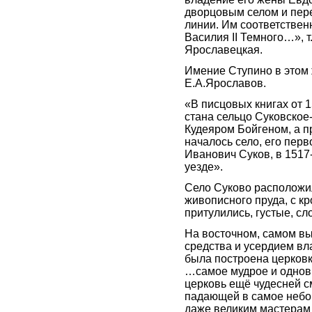
дворцовым селом и пер
линии. Им соответствен
Василия II Темного…», 
Ярославецкая.
Имение Ступино в этом
Е.А.Ярославов.
«В писцовых книгах от 1
стана сельцо Суковское
Кудеяром Бойгеном, а пр
началось село, его пе
Иванович Суков, в 1517
уезде».
Село Суково расположил
живописного пруда, с к
притулились, густые, с
На восточном, самом выс
средства и усердием вл
была построена церковк
…самое мудрое и однов
церковь ещё чудесней с
падающей в самое небо
даже великим мастерам п