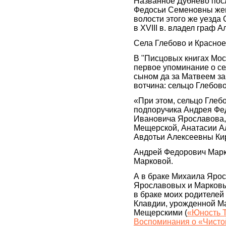
Названное Дубнево посл
Федосьи Семеновны жен
волости этого же уезда
в XVIII в. владел граф 
Села Глебово и Красное
В "Писцовых книгах Моск
первое упоминание о с
сыном да за Матвеем з
вотчина: сельцо Глебово,
«При этом, сельцо Глеб
подпоручика Андрея Фе
Ивановича Ярославова,
Мещерской, Анатасии 
Авдотьи Алексеевны Ки
Андрей Федорович Марк
Марковой.
А в браке Михаила Яро
Ярославовых и Марковых
в браке моих родителей
Клавдии, урожденной Ма
Мещерскими (
«Юность 
Воспоминания о «Чисто