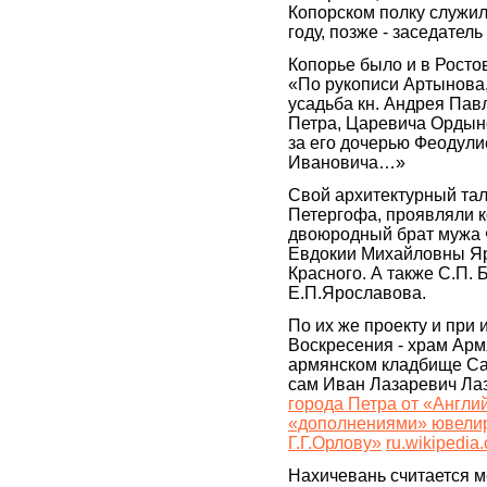
Копорском полку служи
году, позже - заседател
Копорье было и в Росто
«По рукописи Артынова,
усадьба кн. Андрея Павл
Петра, Царевича Ордынс
за его дочерью Феодули
Ивановича…»
Свой архитектурный тал
Петергофа, проявляли ко
двоюродный брат мужа 
Евдокии Михайловны Яр
Красного. А также С.П. 
Е.П.Ярославова.
По их же проекту и при 
Воскресения - храм Арм
армянском кладбище Сан
сам Иван Лазаревич Лаз
города Петра от «Англи
«дополнениями» ювелир
Г.Г.Орлову»
ru.wikipedia.
Нахичевань считается м