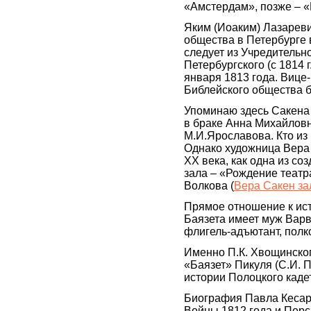
«Амстердам», позже – «
Яким (Иоаким) Лазарев
общества в Петербурге 
следует из Учредительн
Петербургского (с 1814 
января 1813 года. Вице
Библейского общества б
Упоминаю здесь Сакена 
в браке Анна Михайлов
М.И.Ярославова. Кто из
Однако художница Вера
XX века, как одна из со
зала – «Рождение театр
Волкова (
Вера Сакен за
Прямое отношение к ис
Баязета имеет муж Вар
флигель-адъютант, полк
Именно П.К. Хвощинско
«Баязет» Пикуля (С.И. 
истории Полоцкого кадет
Биография Павла Кесар
Войны 1812 года и Перс