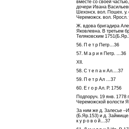
вместе со своей частью,
дочери Ивана Васильевича
Шехонск. вол. Пошех. у. 
Череможск. вол. Яросл. 
Ж. вдова бригадира Алек
Яковлевна. В третьем 
Теляковским 1751(Б.Яр.
56. П е т р Петр…36
57. М а р и я Петр. …36
XII.
58. С т е п а н Ал.…37
59. П е т р Ал …37
60. Е г о р Ал. Р. 1756
Подпоруч. 19 янв. 1778
Череможской волости Яро
За ним же д. Залесье –
(Б.Яр.153) и д. Займищ
к у р о в о й…37