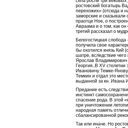
села росли три вековых 
ростовский богатырь Ва
перехожих» (отсюда и н
заморские и сказывали с
праотце Ное, о построен
Авраама и о том, как он
третий рассказал о муд
Белогостицкая слобода 
получила свое характери
бы охотился князь Кий (
шатре, вследствие чего
Ярослав Владимирович (9
Георгия..В XV столетии
Ивановичу Темке-Янову,
Темкин и отдал это мест
выданной за кн. Ивана 
Предание есть следстви
инстинкт самосохранения
спасение рода. В этой 
при уничтожении летопи
народная память отличн
сбалансированной рекон
Так или иначе. Но рост