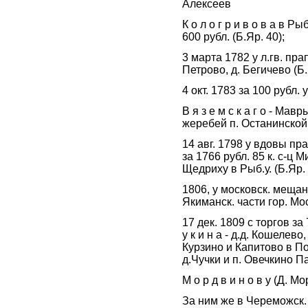
Алексеев
К о л о г р и в о в а в 
600 рубл. (Б.Яр. 40);
3 марта 1782 у л.гв. пра
Петрово, д. Бегичево (Б.
4 окт. 1783 за 100 рубл.
В я з е м с к а г о - Мав
жеребей п. Останинской 
14 авг. 1798 у вдовы пр
за 1766 рубл. 85 к. с-ц 
Щедриху в Рыб.у. (Б.Яр. 
1806, у московск. меща
Якиманск. части гор. Мос
17 дек. 1809 с торгов з
у к и н а - д.д. Кошелев
Курзино и Капитово в Пош
д.Чучки и п. Овечкино П
М о р д в и н о в у (Д. 
За ним же в Череможск. в