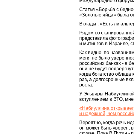
международного форума
Статья «Борьба с бедно
«Золотые яйца» была оп
Вклады : «Есть ли альт
Рядом со сканированной
представила фотографии
и митингов в Израиле, 
Как видно, по названия
меня не было увереннос
российских банках - в бе
они не будут подвергну
когда богатство облада
раз, а долгосрочные вк
роста.
У Эльвиры Набиуллиной
вступлением в ВТО, мне
«Набиуллина открывает 
и надежней, чем россий
Вероятно, когда речь ид
он может быть уверен, 
случае. Пока В.Путин - 