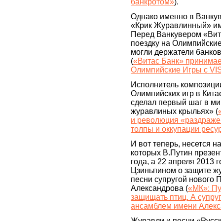
банкротом»
).
Однако именно в Ванкув
«Крик Журавлинный» имя
Перед Ванкувером «Вит
поездку на Олимпийские 
могли держатели банков
(
«Витас Банк» принимае
Олимпийские Игры с VI
Исполнитель композиции
Олимпийских игр в Китае
сделал первый шаг в м
журавлиных крыльях» (
и революция «раздраже
толпы и оккупации ресу
И вот теперь, несется н
которых В.Путин презен
года, а 22 апреля 2013
Цзиньпином о защите ж
песни супругой нового
Александрова (
«МК»: Пу
защищать птиц. А супру
ансамблем имени Алек
Журавли и песни «Русск