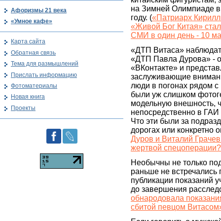
на Зимней Олимпиаде в
Афоризмы 21 века
году. (
«Патриарх Кирилл 
«Умное кафе»
«Живой Бог Китая» ста
СМИ в один день - 10 м
Карта сайта
«ДТП Витаса» наблюдат
Обратная связь
«ДТП Павла Дурова» - 
Тема для размышлений
«ВКонтакте» и представ
Прислать информацию
заслуживающие внимани
люди в погонах рядом с
Фотоматериалы
были уж слишком фотог
Новая книга
модельную внешность, ч
Проекты
непосредственно в ГАИ 
Что эти были за подраз
дорогах или конкретно 
Дуров и Виталий Грачев 
жертвой спецоперации
Необычны не только по
раньше не встречались
публикации показаний у
до завершения расслед
обнародовала показания
сбитой певцом Витасом