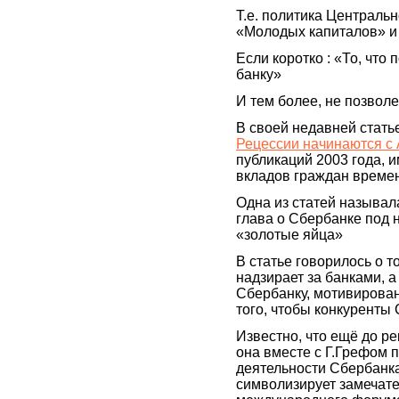
Т.е. политика Централь
«Молодых капиталов» и 
Если коротко : «То, что
банку»
И тем более, не позвол
В своей недавней стать
Рецессии начинаются с
публикаций 2003 года, и
вкладов граждан време
Одна из статей называл
глава о Сбербанке под
«золотые яйца»
В статье говорилось о т
надзирает за банками, 
Сбербанку, мотивирован
того, чтобы конкуренты 
Известно, что ещё до р
она вместе с Г.Грефом
деятельности Сбербанка
символизирует замечат