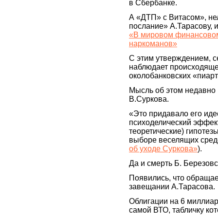
в Сбербанке.
А «ДТП» с Витасом», не
послание» А.Тарасову, 
«В мировом финансовом
наркоманов»
С этим утверждением, с
наблюдает происходяще
околобанковских «пиарт
Мысль об этом недавно 
В.Суркова.
«Это придавало его ид
психоделический эффект
теоретические) гипотез
выборе веселящих средс
об уходе Суркова»
).
Да и смерть Б. Березов
Появились, что обращае
завещании А.Тарасова.
Облигации на 6 миллиард
самой ВТО, табличку ко