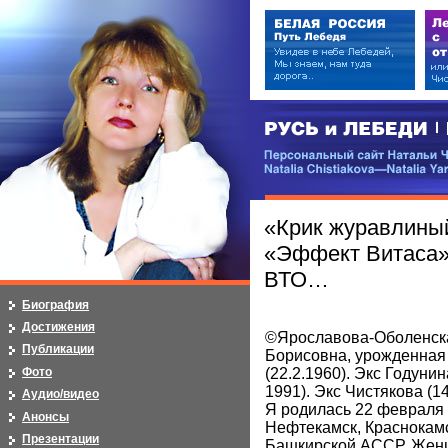
РУСЬ и ЛЕБЕДИ | RUSI — LEB
Персональный сайт Натальи Чистя
Natalia Chistiakova—Natalia Yarosla
«Крик журавлиный
«Эффект Витаса»:
ВТО…
Биография
Достижения
©Ярославова-Оболенск
Публикации
Борисовна, урожденная
Фото
(22.2.1960). Экс Годунин
1991). Экс Чистякова (14
Аудио/видео
Я родилась 22 февраля 
Анонсы
Нефтекамск, Краснокам
Презентации
Башкирской АССР. Жен