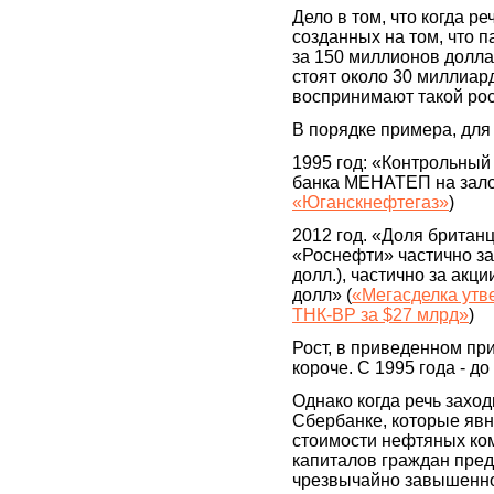
Дело в том, что когда р
созданных на том, что п
за 150 миллионов долла
стоят около 30 миллиар
воспринимают такой рос
В порядке примера, для 
1995 год: «Контрольный
банка МЕНАТЕП на залог
«Юганскнефтегаз»
)
2012 год. «Доля британ
«Роснефти» частично за
долл.), частично за акц
долл» (
«Мегасделка утв
ТНК-BP за $27 млрд»
)
Рост, в приведенном при
короче. С 1995 года - до
Однако когда речь заход
Сбербанке, которые явно
стоимости нефтяных ко
капиталов граждан пре
чрезвычайно завышенн