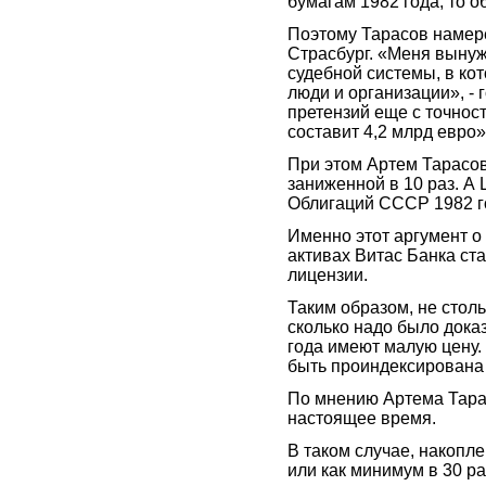
бумагам 1982 года, то 
Поэтому Тарасов намер
Страсбург. «Меня вынуж
судебной системы, в ко
люди и организации», - 
претензий еще с точност
составит 4,2 млрд евро»
При этом Артем Тарасов
заниженной в 10 раз. А
Облигаций СССР 1982 г
Именно этот аргумент 
активах Витас Банка ст
лицензии.
Таким образом, не стол
сколько надо было доказ
года имеют малую цену. 
быть проиндексирована т
По мнению Артема Тарас
настоящее время.
В таком случае, накопле
или как минимум в 30 раз