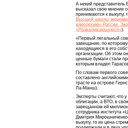
А некий представитель
высказал свое мнение о 
принимаются к выкупу, т
Высшей школы экономик
идеологию» России. Эко
«Разваливающуюся»
).
«Первый легальный сов
завещание, по которому 
находящиеся в его собс
организации. Об этом о
ценные бумаги стали пр
которым владел Тарасо
По словам первого сов
составлено английскими
трасте на острове Герн
Ла-Манш).
Эксперты считают, что 
облигации, а ВТО, в сво
завещанном ей миллион
сотрудника института 
Дмитрия Мирошниченко,
выкупу, то их цена стр
поддержали и в двух уп