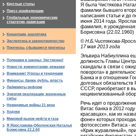
Круглые столы
Я была Чистякова Ната
фамилии бывшего второ
Пресс-конференции
написания статьи и до 
Глобальные экономические
июня 2014 года. Яросла
стратегии, навигации
фамилия, я урожденная
Борисовна (22.02.1960)
Концепции, аналитика
© Н.Б.Чистякова-Яросл
Экспертиза и законотворчество
17 мая 2013 года
Прогнозы, сбывшиеся прогнозы
Эльвира Набиуллина ещ
Поправки в законы: Экстренно!
должность Главы Центра
скандалы в связи с ожи
Новости, комментарии, ремарки
поворота» в деятельнос
Внимание! Угрозы и тенденции
Банка и в отношении Го
Финансы, банки, рубль, власть
долговых обязательств Р
Лабиринты реформ
СССР, приобретают в в
нецивилизованный обор
Энергия реализации, жизненные
силы
Речь идет о продолжени
Невидимые войны 21 века
Витас банка в 2012 году
Ходоки
красавцах», как их назв
Мировой рынок нефти и газа
фоне» которых проходи
фотосессия» Витаса - и
Я Ярославова-Оболенская Наталья
Борисовна 22.2.60
«Крик журавлиный», пр
китайским фигуристам,