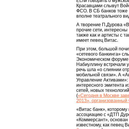
Если говорить о мужской
Красавцами слывут Войс
ФСО. В СБ банков тоже
вполне театрального ви
А творение П.Дурова «В
прочие сети, интересны
также как и артисты с 
имеет певец Витас.
При этом, большой поч
«сетевого банкинга» с
Экономическом форуме в
Набиуллину встречали у
речь шла «о слиянии от
мобильной связи». А «А
Управление Активами»: 
интересного эмитента из
сетей, новых технологи
(
«Сегодня в Москве за
2013», организованный
«Витас банк», которому
ассоциацию с «ДТП Дуро
«Коммерсант», основан в
известному, как певец В