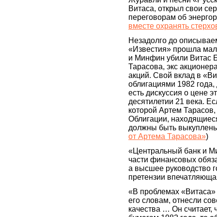
Витаса, открыл свои сер
переговорам об энергор
вместе охранять стерхо
Незадолго до описываем
«Известия» прошла мал
и Минфин убили Витас 
Тарасова, экс акционера
акций. Свой вклад в «В
облигациями 1982 года,
есть дискуссия о цене эт
десятилетии 21 века. Е
которой Артем Тарасов, 
Облигации, находящиес
должны быть выкуплены 
от Артема Тарасова»
)
«Центральный банк и М
части финансовых обяза
а высшее руководство г
претензии впечатляющая
«В проблемах «Витаса» 
его словам, отнесли сов
качества … Он считает, 