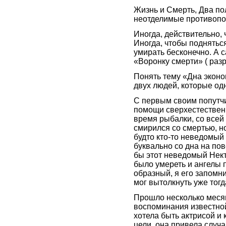
Жизнь и Смерть, Два пол
неотделимые противопо
Иногда, действительно, 
Иногда, чтобы подняться
умирать бесконечно. А 
«Воронку смерти» ( разр
Понять тему «Дна эконо
двух людей, которые од
С первым своим попутч
помощи сверхестественн
время рыбалки, со всей
смирился со смертью, но
будто кто-то неведомый
буквально со дна на по
бы этот неведомый Нек
было умереть и ангелы 
образный, я его запомни
мог вытолкнуть уже тогд
Прошло несколько меся
воспоминания известной 
хотела быть актрисой и 
цели, она привела случа