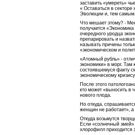
заставить «умереть» чью
« Оставаться в секторе 
Эволюции и, тем самым,
Что мешает этому? - Ме
получается «Экономика 
очередного уродца эконо
препарировать и назват
называть причины только
«экономическом и полит
«Атомный рубль» - отли
экономики» в морг. Там
состоявшемуся факту см
экономическому кризису
После этого патологоана
кто может «выносить в 
нового плода.
Но откуда, спрашивается
женщин не работает», а
Откуда возьмутся творц
Если «солнечный змей» 
хлорофилл приходится з