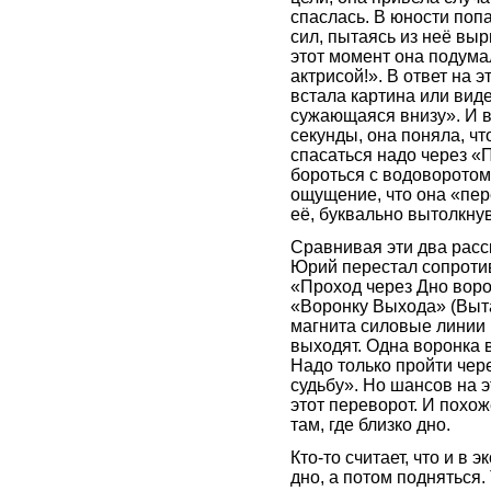
спаслась. В юности попа
сил, пытаясь из неё вы
этот момент она подумал
актрисой!». В ответ на 
встала картина или вид
сужающаяся внизу». И в 
секунды, она поняла, что
спасаться надо через «
бороться с водоворотом
ощущение, что она «пере
её, буквально вытолкну
Сравнивая эти два расск
Юрий перестал сопротив
«Проход через Дно воро
«Воронку Выхода» (Выта
магнита силовые линии в
выходят. Одна воронка в
Надо только пройти чер
судьбу». Но шансов на э
этот переворот. И похож
там, где близко дно.
Кто-то считает, что и в 
дно, а потом подняться.