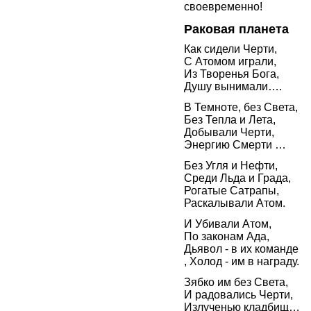
своевременно!
Раковая планета
Как сидели Черти,
С Атомом играли,
Из Творенья Бога,
Душу вынимали….
В Темноте, без Света,
Без Тепла и Лета,
Добывали Черти,
Энергию Смерти …
Без Угля и Нефти,
Среди Льда и Града,
Рогатые Сатрапы,
Раскалывали Атом.
И Убивали Атом,
По законам Ада,
Дьявол - в их команде
, Холод - им в награду.
Зябко им без Света,
И радовались Черти,
Излученью кладбищ…