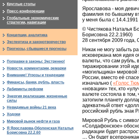
Круглые столы
Ярославова - моя деви
Пресс-конференции
фамилия по бывшему вт
Глобальные экономические
у меня была с 14.4.1991 
стратегии, навигации
© Чистякова Наталья Б
Борисовна 22.2.1960)
Концепции, аналитика
28 сентября 2009 года, 
Экспертиза и законотворчество
Прогнозы, сбывшиеся прогнозы
Никак не могу забыть ра
исковеркана моя идея о
валюты, что сам рубль,
Поправки в законы: Экстренно!
тиражировании этой иде
Новости, комментарии, ремарки
«могильщика» мировой э
Внимание! Угрозы и тенденции
России, вместо её спасе
Финансы, банки, рубль, власть
изначально (
«Голос Тю
«новации» тех, кто «ул
Лабиринты реформ
валюте состояла в том,
Энергия реализации, жизненные
затопили планету долла
силы
адекватный ответ «долл
Невидимые войны 21 века
российский рубль знак 
Ходоки
Мировой Рубль с символи
Мировой рынок нефти и газа
«Солдафонское» обоснов
Я Ярославова-Оболенская Наталья
радиации будет распрос
Борисовна 22.2.60
… Он будет всепроникаю