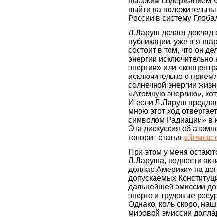
высоким содержанием «
выйти на положительный
России в систему Глоба
Л.Ларуш делает доклад 
публикации, уже в янва
состоит в том, что он д
энергии исключительно н
энергии» или «концентр
исключительно о прием
солнечной энергии жизн
«Атомную энергию», ко
И если Л.Ларуш предлаг
мною этот ход отвергает
символом Радиации» в 
Эта дискуссия об атомн
говорит статья
«Землю 
При этом у меня остают
Л.Ларуша, подвести акт
доллар Америки» на дог
допускаемых Конституц
дальнейшей эмиссии до
энерго и трудовые ресур
Однако, коль скоро, на
мировой эмиссии доллар