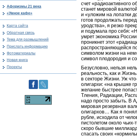
счет «радиоактивного о
Афоризмы 21 века
станет мировой валютой
«Умное кафе»
и «уложим на лопатки до
готов продолжать пере
уродства», я резко пре
Карта сайта
и подумала про себя: «
Обратная связь
умрет экономика России,
Тема для размышлений
проникнет этот «радиац
Прислать информацию
распространяющейся по
символом жизни на нем»
Фотоматериалы
символ плодородия и соз
Новая книга
Проекты
Безусловно, нельзя нел
реальность, как и Жизнь
в секторе Жизни. Уж что
олигархи: «на крышке гр
желание быстрее попаст
Тления, Радиации, Распа
надо просто забыть. В 
мировая резервная вал
олигархов… Как я понял
рубле, исходила от чел
пистолетом около чьих-
скоро бывшие миллиард
спасать своих «кормил