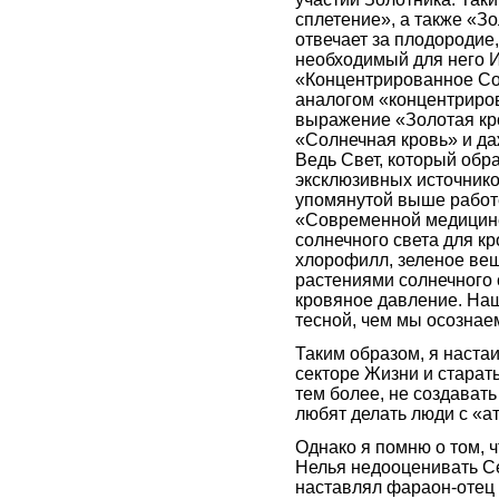
сплетение», а также «Зо
отвечает за плодородие,
необходимый для него 
«Концентрированное Со
аналогом «концентриров
выражение «Золотая кр
«Солнечная кровь» и да
Ведь Свет, который обра
эксклюзивных источни
упомянутой выше работе
«Современной медицине
солнечного света для к
хлорофилл, зеленое ве
растениями солнечного 
кровяное давление. Наш
тесной, чем мы осознае
Таким образом, я настаи
секторе Жизни и старат
тем более, не создавать
любят делать люди с «а
Однако я помню о том, ч
Нелья недооценивать Се
наставлял фараон-отец Р