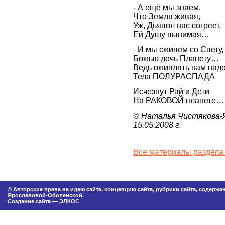
- А ещё мы знаем,
Что Земля живая,
Уж, Дьявол нас согреет,
Ей Душу вынимая…
- И мы сживем со Свету,
Божью дочь Планету…
Ведь оживлять нам надо
Тела ПОЛУРАСПАДА
Исчезнут Рай и Дети
На РАКОВОЙ планете…
© Наталья Чистякова-
15.05.2008 г.
Все материалы раздела
© Авторские права на идею сайта, концепцию сайта, рубрики сайта, содерж
Ярославовой-Оболенской.
Создание сайта —
ЭЛКОС