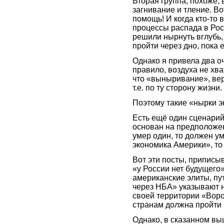
Вторая группа, похоже,
загнивание и тление. Во
помощь! И когда кто-то 
процессы распада в Рос
решили нырнуть вглубь,
пройти через дно, пока е
Однако я привела два о
правило, воздуха не хва
что «выныривание», вер
т.е. по ту сторону жизни.
Поэтому такие «нырки э
Есть ещё один сценарий.
основан на предположен
умер один, то должен ум
экономика Америки», то
Вот эти посты, приписы
«у России нет будущего
американские элиты, пу
через НБА» указывают н
своей территории «Ворон
странам должна пройти
Однако, в сказанном выш