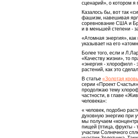
сценарий», о котором я
Казалось бы, вот так «
фашизм, навешивая ярлы
соревнование США и Бр
и в меньшей степени - 
«Атомная энергия», как
указывает на его «атом
Более того, если и Л.Л
«Качеству жизни», то пр
«энергия - хлорофилл - 
растений, как это сдела
В статье
«Золотая кровь
серии «Проект Счастья» 
продолжаю тему хлорофи
частности, в главе «Жи
человека»:
« человек, подобно раст
духовную энергию при уч
мы получаем «концентр
пищей (птица, фрукты - 
участии Солнечного спле
участии Золотника. Так