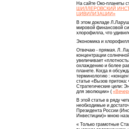
На сайте Око-планеты с
ШИЛЛЕРОВСКИЙ ИНСТ
ЦИВИЛИЗАЦИИ»
В этом докладе Л.Лару
мировой финансовой си
хлорофилла, что удивил
Экономика и хлорофилл
Отвечаю - прямая. Л. Л
концентрации солнечной
увеличивает «плотность» 
охлаждению и более ра
планете. Когда я обсужд
терминологию : «концент
статье «Вызов притока: 
Стратегические цели: Э
для эволюции» (
«Вечер
В этой статье в ряду че
необходимые и достаточ
Президента России (Инс
Инвестиции)» мною наз
« Только грамотные Ста