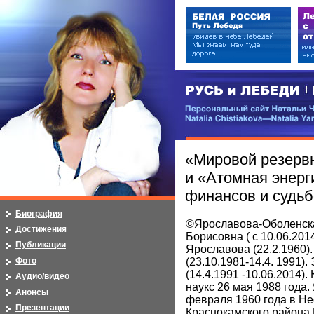
РУСЬ и ЛЕБЕДИ | RUSI — LEB
Персональный сайт Натальи Чистя
Natalia Chistiakova—Natalia Yarosla
«Мировой резерв
и «Атомная энерг
финансов и судь
Биография
©Ярославова-Оболенск
Достижения
Борисовна ( с 10.06.201
Публикации
Ярославова (22.2.1960).
Фото
(23.10.1981-14.4. 1991).
(14.4.1991 -10.06.2014).
Аудио/видео
наукс 26 мая 1988 года.
Анонсы
февраля 1960 года в Не
Презентации
Краснокамского района