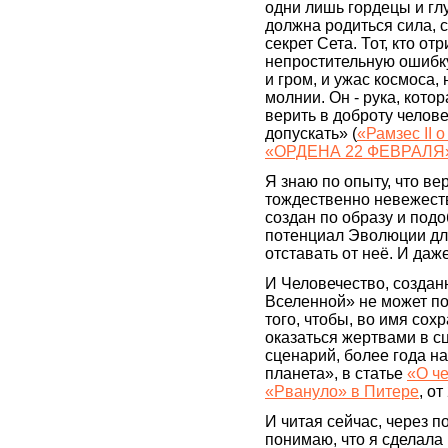
одни лишь гордецы и глу
должна родиться сила, с
секрет Сета. Тот, кто от
непростительную ошибку
и гром, и ужас космоса
молнии. Он - рука, кото
верить в доброту челове
допускать» (
«Рамзес II 
«ОРДЕНА 22 ФЕВРАЛЯ
Я знаю по опыту, что вер
тождественно невежеств
создан по образу и под
потенциал Эволюции для
отставать от неё. И даж
И Человечество, создан
Вселенной» не может по
того, чтобы, во имя сох
оказаться жертвами в сц
сценарий, более года н
планета», в статье
«О че
«Рвануло» в Питере
, от
И читая сейчас, через п
понимаю, что я сделала