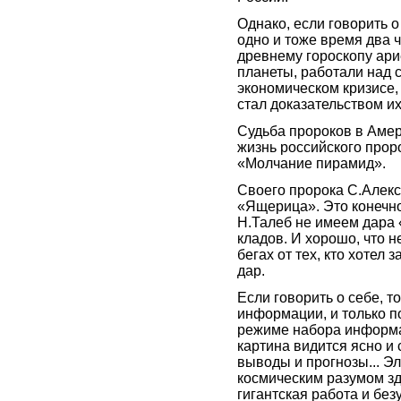
Однако, если говорить о
одно и тоже время два 
древнему гороскопу ар
планеты, работали над
экономическом кризисе, 
стал доказательством их
Судьба пророков в Амер
жизнь российского прор
«Молчание пирамид».
Своего пророка С.Алекс
«Ящерица». Это конечно 
Н.Талеб не имеем дара
кладов. И хорошо, что 
бегах от тех, кто хотел 
дар.
Если говорить о себе, 
информации, и только п
режиме набора информац
картина видится ясно и
выводы и прогнозы... Э
космическим разумом зд
гигантская работа и безу