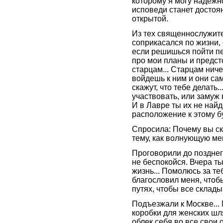
которому я могу надежно
исповеди станет достоян
открытой.
Из тех священнослужите
соприкасался по жизни, 
если решишься пойти пер
про мои планы и предст
старцам... Старцам ниче
войдешь к ним и они сам
скажут, что тебе делать
участвовать, или замуж 
И в Лавре ты их не найд
расположение к этому бу
Спросила: Почему вы ска
тему, как волнующую мен
Проговорили до позднег
не беспокойся. Вчера т
жизнь... Помолюсь за те
благословил меня, чтоб
путях, чтобы все склады
Подъезжали к Москве...
коробки для женских шл
облек себя во все свои 