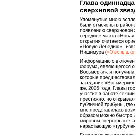
Глава одиннадца
сверхновой звез
Упомянутые мною всплес
были отмечены в районе
появлению сверхновой 
середине марта «Новая 
открытия считается ори
«Новую Лебедию» - изв
Нишимура (
«О вспышке 
Информацию о включени
форума, являющегося о
Восьмерки», я получила 
которые предшествовал
заседание «Восьмерки»,
же, 2006 года. Главы го
участие в работе секци
престижно, но открывал
публичной трибуны, гд
мне представилась возм
образом можно быстро 
мировом энергорынке, а
нарастающую «турбулен