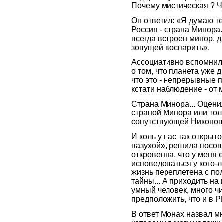
Почему мистическая ? Ч
Он ответил: «Я думаю те
Россия - страна Минора.
всегда встроен минор, 
зовущей воспарить».
Ассоциативно вспомнил
о том, что планета уже 
что это - непрерывные п
кстати наблюдение - от 
Страна Минора... Оцени
страной Минора или то
сопутствующей Никоно
И коль у нас так открыт
пазухой», решила посов
откровенна, что у меня 
исповедоваться у кого-
жизнь переплетена с пол
тайны... А приходить на 
умный человек, много ч
предположить, что и в Р
В ответ Монах назвал мн