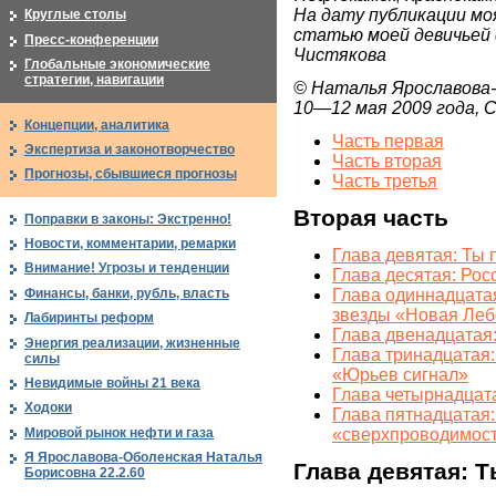
На дату публикации мо
Круглые столы
статью моей девичьей
Пресс-конференции
Чистякова
Глобальные экономические
стратегии, навигации
© Наталья Ярославова
10—12 мая 2009 года,
Концепции, аналитика
Часть первая
Экспертиза и законотворчество
Часть вторая
Прогнозы, сбывшиеся прогнозы
Часть третья
Вторая часть
Поправки в законы: Экстренно!
Новости, комментарии, ремарки
Глава девятая: Ты 
Внимание! Угрозы и тенденции
Глава десятая: Рос
Финансы, банки, рубль, власть
Глава одиннадцата
звезды «Новая Ле
Лабиринты реформ
Глава двенадцатая
Энергия реализации, жизненные
Глава тринадцатая
силы
«Юрьев сигнал»
Невидимые войны 21 века
Глава четырнадцата
Ходоки
Глава пятнадцатая:
Мировой рынок нефти и газа
«сверхпроводимос
Я Ярославова-Оболенская Наталья
Глава девятая: Т
Борисовна 22.2.60