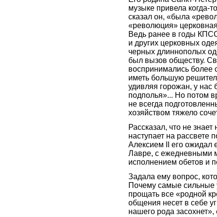
музыке привела когда-то
сказал он, «была «рево
«революция» церковная.
Ведь ранее в годы КПСС
и других церковных одея
черных длиннополых оде
был вызов обществу. Сво
воспринимались более сп
иметь большую решитель
удивляя горожан, у нас
подполья»... Но потом 
не всегда подготовленн
хозяйством тяжело сочет
Рассказал, что не знает
наступает на рассвете по
Алексием II его ожидал
Лавре, с ежедневными 
исполнением обетов и п
Задала ему вопрос, кот
Почему самые сильные у
прощать все «родной кр
общения несет в себе уг
нашего рода засохнет»,