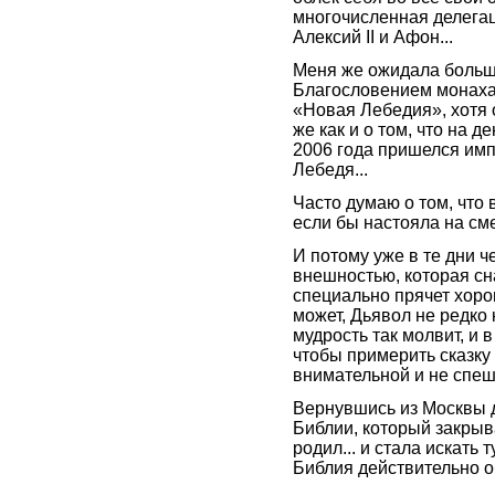
многочисленная делегац
Алексий II и Афон...
Меня же ожидала больша
Благословением монаха 
«Новая Лебедия», хотя 
же как и о том, что на 
2006 года пришелся имп
Лебедя...
Часто думаю о том, что 
если бы настояла на сме
И потому уже в те дни ч
внешностью, которая сн
специально прячет хоро
может, Дьявол не редко
мудрость так молвит, и в
чтобы примерить сказку 
внимательной и не спеши
Вернувшись из Москвы 
Библии, который закрыва
родил... и стала искать 
Библия действительно о