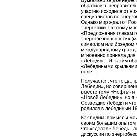
Буквально за две недел
обратились неправитель
участию исходила от них
специалистов по энерго
Однако мир ждал от Рос
энергетики. Поэтому мн
«Предложения главам г
энергобезопасности» (м
символом или брэндом 
международному гражда
мгновенно приняла для 
«Лебедя»... И, таким о
«Лебедиными крыльями»
полет...
Получается, что тогда, 
Лебедии», но совершенн
вместе тему «Нефть» и 
«Новой Лебедии», но я н
Созвездие Лебедя и что 
родился в лебединый 19
Как видим, помыслы мои
своим большим опытом 
что «сделал» Лебедь - л
дискуссии по энергобез