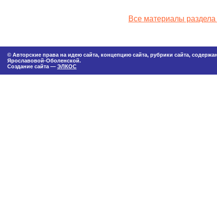
Все материалы раздела
© Авторские права на идею сайта, концепцию сайта, рубрики сайта, содерж
Ярославовой-Оболенской.
Создание сайта —
ЭЛКОС