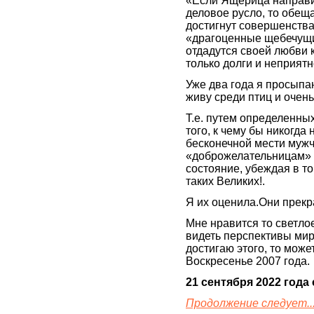
«Если Ящерица направи
деловое русло, то обещ
достигнут совершенства
«драгоценные щебечущие
отдадутся своей любви 
только долги и неприят
Уже два года я просыпа
живу среди птиц и очен
Т.е. путем определенных
того, к чему бы никогда
бесконечной мести мужч
«доброжелательницам» ч
состояние, убеждая в то
таких Великих!.
Я их оценила.Они прекра
Мне нравится то светлое
видеть перспективы мир
достигаю этого, то може
Воскресенье 2007 года.
21 сентября 2022 года
Продолжение следует..