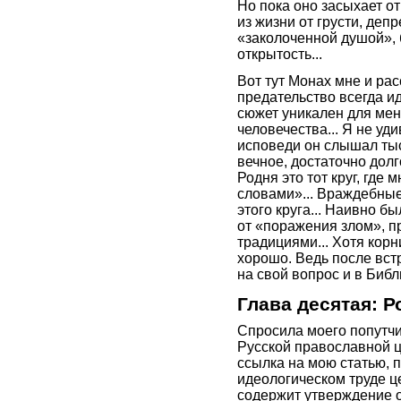
Но пока оно засыхает от 
из жизни от грусти, деп
«заколоченной душой», 
открытость...
Вот тут Монах мне и рас
предательство всегда и
сюжет уникален для мен
человечества... Я не уд
исповеди он слышал тыся
вечное, достаточно долг
Родня это тот круг, где
словами»... Враждебные
этого круга... Наивно б
от «поражения злом», п
традициями... Хотя корн
хорошо. Ведь после вст
на свой вопрос и в Библ
Глава десятая: Р
Спросила моего попутч
Русской православной ц
ссылка на мою статью, 
идеологическом труде ц
содержит утверждение о 