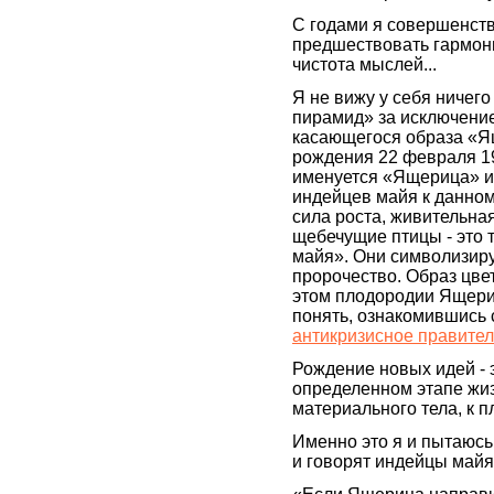
С годами я совершенств
предшествовать гармони
чистота мыслей...
Я не вижу у себя ничег
пирамид» за исключение
касающегося образа «Ящ
рождения 22 февраля 196
именуется «Ящерица» и
индейцев майя к данному
сила роста, живительна
щебечущие птицы - это 
майя». Они символизиру
пророчество. Образ цве
этом плодородии Ящериц
понять, ознакомившись 
антикризисное правител
Рождение новых идей - 
определенном этапе жи
материального тела, к п
Именно это я и пытаюсь
и говорят индейцы майя