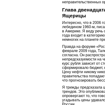
неправительственных о
Глава двенадцат
Ящерицы
Интересно, что в 2006 г
лебедином 1960-м, писа
в Америке. Я веду речь
года входит в категори
немногих на планете пр
Правда на форуме «Росс
феврале 2009 года, Тале
согласна. Он распрост
непредсказуемости на чи
курс рубля зависит от с
сформировало бюджет, 
Цену нефти никому никог
правительства попадают
что прогнозировать бес
Я трижды предсказала ц
трендов. Это опубликов
опровергают то, что гов
угадывать цены удавалос
России.