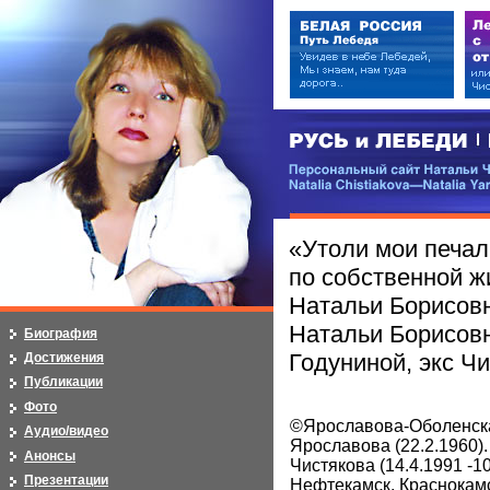
РУСЬ и ЛЕБЕДИ | RUSI — LEB
Персональный сайт Натальи Чистя
Natalia Chistiakova—Natalia Yarosla
«Утоли мои печал
по собственной 
Натальи Борисов
Натальи Борисовны
Биография
Годуниной, экс Ч
Достижения
Публикации
Фото
©Ярославова-Оболенска
Аудио/видео
Ярославова (22.2.1960). 
Анонсы
Чистякова (14.4.1991 -1
Презентации
Нефтекамск, Краснокам