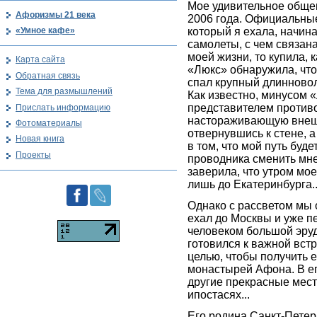
Мое удивительное общен
Афоризмы 21 века
2006 года. Официальны
который я ехала, начина
«Умное кафе»
самолеты, с чем связан
моей жизни, то купила, к
Карта сайта
«Люкс» обнаружила, что 
Обратная связь
спал крупный длинново
Тема для размышлений
Как известно, минусом 
представителем против
Прислать информацию
настораживающую внешно
Фотоматериалы
отвернувшись к стене, 
Новая книга
в том, что мой путь бу
Проекты
проводника сменить мне 
заверила, что утром моег
лишь до Екатеринбурга..
Однако с рассветом мы 
ехал до Москвы и уже п
человеком большой эруди
готовился к важной встре
целью, чтобы получить е
монастырей Афона. В е
другие прекрасные мест
ипостасях...
Его родина Санкт-Петерб