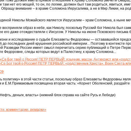
ий тоже должен иметь прямое отношение к Храму Соломона (мечети Омара), 
и там нет его мощей, то он, по логике, должен был там родиться, явиться, им
. Обращу внимание – в храме Соломона Иерусалима, а не в Мир Ликии, на ро
 родиной Николы Можайского является Иерусалим – храм Соломона, а ныне ме
 восприняли образ в небе, как Николу, поскольку Русский бог Никола был сам
ее его даже отождествляли с Иисусом. У Николы на иконе Псковского письма б
 жизни и исследование о судьбе Елизаветы Федоровны — остававшейся пред
 до последних дней крушения российской империи... Поэтому в контексте п
 Разведки России имеет смысл перечитать серию публикаций о Петре Перво
е Федоровне, следы которых ведут в Палестину, к храму Соломона...
 «Се Бог твой о Россия! ПЕТР ПЕРВЫЙ: язычник, масон, Антихрист или «родс
 «Се Бог твой о Россия! ПЕТР ПЕРВЫЙ: «родственник Христа», Воин Света ил
09
ь политику» в этой части статьи, поскольку образ Елизаветы Федоровны явля
 и Е.М.Примаковым посвящена вторая часть: «Корнет Оболенский, раздайте 
ефть, деньги, власть» (нижний блок справа на сайте Русь и Лебеди)
ти, комментарии, ремарки»