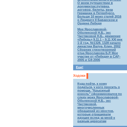
О моем путешествии в
документах:путевка,
договор, билеты, виза
Германии в Петербурге.
Больше 10 моих статей 2016
о Людвиге II Баварском и
Ордене Лебедя
Мое Ярославовой-
Оболенской Н.Б., экс
Чистяковой Н.Б., движение
«Лебедь» 9.11.1 – 9.11 XXI век
1-й год. №1328. 1328 начало
династии Валуа, Клин. 2002
Сборник стихотворений
отца Ярославова Б.Р. Мое
участие от «Лебедя» в CAF-
2005 и G8-2006
Еще!
Ходоки
Куда пойти, к кому
податься, у кого просить о
помощи. "Крысиный
король" сформировался по
следу моих Ярославовой-
Оболенской Н.Б., экс
Чистяковой,
многочисленных
обращений из хвостов,
которые отращивали
идущие вслед за мной к
разным адресатам