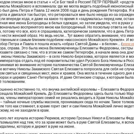
 ходом описан мною в статье « «Се Бог твой о Россия! ПЕТР ПЕРВЫЙ: «родст
 Николы Можайского и вспоминала: где же могла видеть подобный иконописный
то был день Петра и Павла 12 июля 2008 года и день рождения Петергофа. Я 
угла и двигался так быстро, что ретироваться мне было некуда из-за огражден
сли впереди хода, и даже на какое-то время я «задумалась» перед ним, оста
тная мне икона Богородицы в белых одеждах, но затем увидела, что в руках у н
рвоначально воспринятого мною как богородичный. Но поскольку ответа не бы
 потому что все, кого я спрашивала, категорически заявляли, что в день Пет
нести женский образ. Но ведь несли... Тут важно обратить внимание, что им
твенным и самым близким подобием «массонского Можайского Кремля». И во
бор Петра и Павла я пошла искать «образ Святой Дамы – в белом»... (
www.ve
ора, справа. Это была икона Великомученицы Елизаветы Федоровны, сестры
завете связано с тем, что в этом же самом Петергофе, в начале века она до
я иконы Николы Закамского – в село Николо-Березовка, которое является и 
мператора отдать под её покровительство удел Русского Бога Николы в Росс
Принимая во внимание историю паломничества Святой Великомученицы Елиза
кую вотчину Николы Закамского Святая Елизавета попросила для себя не слу
ом святых и священных мест, икон и храмов. Она могла в течение одного дн
орах и церквях Санкт-Петербурга. И даже Оптинские старцы, к которым был
ё толкованиям.
ршенно естественно то, что внучка английской королевы – Елизавета Федоро
сещала Можайский Кремль. До Елизаветы Федоровны здесь была только Мари
а, члены императорских семей не решались входить в Храм Николы Можайско
– тайные ночные службы масонов, проникавших сюда по ночам. Такое толков
сле того как стемнеет, в храме горит свет и сам Никола Можайский лично ведет
ому, но не заходили в храм.
я много лет изучала историю Рюриков, историю Грозных Никол и Елизаветы Фед
Размышляя над тем, что за храм может быть в руке Святой Елизаветы, я вспо
гдалины, которую и держит в руке на иконе.