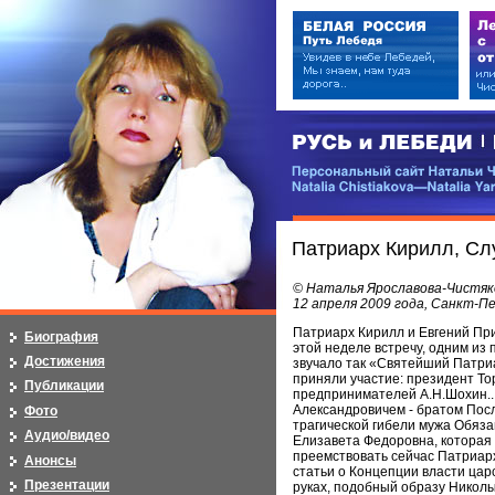
РУСЬ и ЛЕБЕДИ | RUSI — LEB
Персональный сайт Натальи Чистя
Natalia Chistiakova—Natalia Yarosla
Патриарх Кирилл, Сл
© Наталья Ярославова-Чистяк
12 апреля 2009 года, Санкт-П
Патриарх Кирилл и Евгений При
Биография
этой неделе встречу, одним из
Достижения
звучало так «Святейший Патри
приняли участие: президент Т
Публикации
предпринимателей А.Н.Шохин...
Александровичем - братом Пос
Фото
трагической гибели мужа Обяз
Аудио/видео
Елизавета Федоровна, которая 
преемствовать сейчас Патриарх
Анонсы
статьи о Концепции власти цар
Презентации
руках, подобный образу Николы