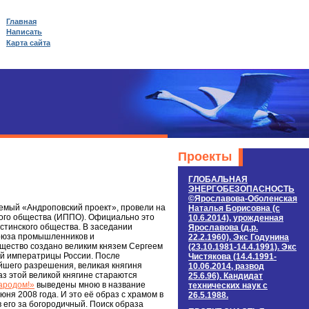
Главная
Написать
Карта сайта
Проекты
ГЛОБАЛЬНАЯ
ЭНЕРГОБЕЗОПАСНОСТЬ
©Ярославова-Оболенская
аемый «Андроповский проект», провели на
Наталья Борисовна (c
кого общества (ИППО). Официально это
10.6.2014), урожденная
стинского общества. В заседании
Ярославова (д.р.
союза промышленников и
22.2.1960). Экс Годунина
бщество создано великим князем Сергеем
(23.10.1981-14.4.1991). Экс
ей императрицы России. После
Чистякова (14.4.1991-
йшего разрешения, великая княгиня
10.06.2014, развод
раз этой великой княгине стараются
25.6.96). Кандидат
ародом!»
выведены мною в название
технических наук c
ня 2008 года. И это её образ с храмом в
26.5.1988.
 его за богородичный. Поиск образа