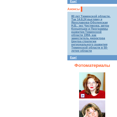
Еще!
Анонсы
80 лет Тюменской области.
Так 14.8.24 выгляжу я
Ярославова-Оболенская
Н.Б., экс Чистякова, автор
Концепции и Программы
развития Тюменской
области 1994, как
заместитель директора
Центра стратегии
регионального развития
Тюменской области в 50-
летие области
Еще!
Фотоматериалы