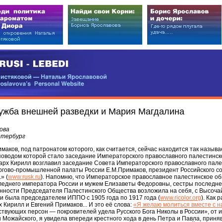
EDI
ковой — Натальи Ярославовой
vova’s Personal Website
ужба внешней разведки и Мария Магдалина
ова
етербург
маков, под патронатом которого, как считается, сейчас находится так назыв
 поводом которой стало заседание Императорского православного палестинс
арх Кирилл возглавил заседание Совета Императорского православного пале
оргово-промышленной палаты России Е.М.Примаков, президент Российского 
» (
www.rusk.ru
). Напомню, что Императорское православное палестинское о
леднего императора России и мужем Елизаветы Федоровны, сестры последн
анности Председателя Палестинского Общества возложила на себя, с Высоча
и была председателем ИППО с 1905 года по 1917 года (
www.ricolor.org
). Как 
 Кирилл и Евгений Примаков... И это её слова:
«Я желаю молиться вместе с н
ствующих персон — покровителей удела Русского Бога Николы в России», от ию
 Можайского, я увидела впереди крестного хода в день Петра и Павла, приняв