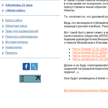
В таком случае Никола Можайск
в этом храме не похоронен, есл
Афоризмы 21 века
присутствовать иным образом..
«Умное кафе»
Николы.
Т.е. получается, что духовной
Карта сайта
Ведь это молящиеся в Можайске
Обратная связь
защищал русских в войнах. Ран
Тема для размышлений
Вот такой был у меня сюжет в
палестинского общества (ИППО)
Прислать информацию
бывшим руководителем Внешней
Фотоматериалы
о Николе Можайском и Елизавет
Новая книга
Часть Первая 17.01.2009
Часть вторая 24.01.2009
Проекты
Часть третья 30.01.2009
Часть четвертая 07.02.20
Далее я не буду «препарироват
заданной патриархом Кириллом
ордена!...»,
Она будет размещена в блоке «Н
Все материалы раздела «Новос