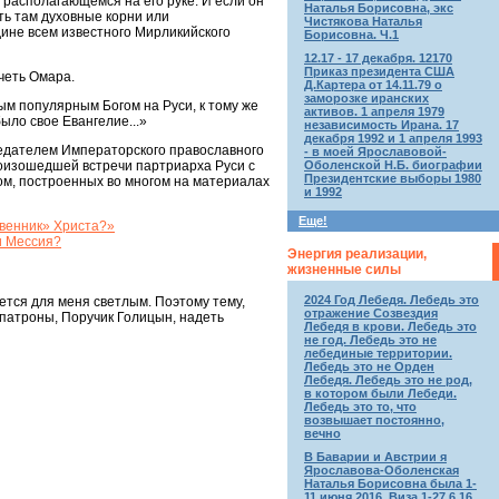
располагающемся на его руке. И если он
Наталья Борисовна, экс
еть там духовные корни или
Чистякова Наталья
дине всем известного Мирликийского
Борисовна. Ч.1
12.17 - 17 декабря. 12170
Приказ президента США
четь Омара.
Д.Картера от 14.11.79 о
заморозке иранских
ым популярным Богом на Руси, к тому же
активов. 1 апреля 1979
ыло свое Евангелие...»
независимость Ирана. 17
декабря 1992 и 1 апреля 1993
седателем Императорского православного
- в моей Ярославовой-
Оболенской Н.Б. биографии
роизошедшей встречи партриарха Руси с
Президентские выборы 1980
м, построенных во многом на материалах
и 1992
Еще!
твенник» Христа?»
и Мессия?
Энергия реализации,
жизненные силы
2024 Год Лебедя. Лебедь это
ется для меня светлым. Поэтому тему,
отражение Созвездия
патроны, Поручик Голицын, надеть
Лебедя в крови. Лебедь это
не год. Лебедь это не
лебединые территории.
Лебедь это не Орден
Лебедя. Лебедь это не род,
в котором были Лебеди.
Лебедь это то, что
возвышает постоянно,
вечно
В Баварии и Австрии я
Ярославова-Оболенская
Наталья Борисовна была 1-
11 июня 2016. Виза 1-27.6.16.