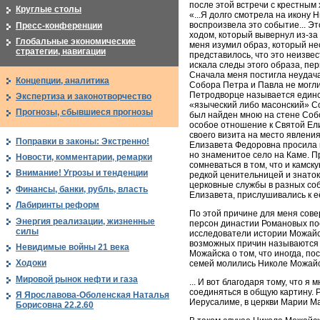
после этой встречи с крестным
Круглые столы
«...Я долго смотрела на икону
воспроизвела это событие... Э
Пресс-конференции
ходом, который вывернул из-за 
Глобальные экономические
меня изумил образ, который не
стратегии, навигации
представилось, что это неизвес
искала следы этого образа, пе
Сначала меня постигла неудача,
Концепции, аналитика
Собора Петра и Павла не могли 
Петродворце называется единс
Экспертиза и законотворчество
«языческий либо масонский» Со
Прогнозы, сбывшиеся прогнозы
был найден мною на стене Соб
особое отношение к Святой Ели
своего визита на место явлени
Поправки в законы: Экстренно!
Елизавета Федоровна просила и
но знаменитое село на Каме. 
Новости, комментарии, ремарки
сомневаться в том, что и камс
Внимание! Угрозы и тенденции
редкой ценительницей и знаток
церковные службы в разных соб
Финансы, банки, рубль, власть
Елизавета, прислушивались к е
Лабиринты реформ
По этой причине для меня сове
Энергия реализации, жизненные
персон династии Романовых по
силы
исследователи истории Можайск
возможных причин называются 
Невидимые войны 21 века
Можайска о том, что иногда, по
Ходоки
семей молились Николе Можайск
Мировой рынок нефти и газа
... И вот благодаря тому, что 
соединяться в общую картину. 
Я Ярославова-Оболенская Наталья
Иерусалиме, в церкви Марии Ма
Борисовна 22.2.60