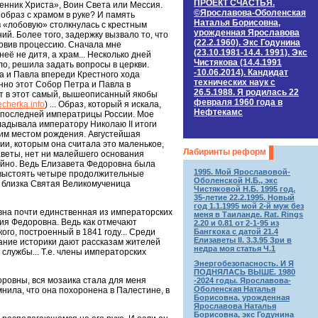
ПРОЕКТ СЧАСТЬЯ.
венник Христа», Воин Света или Мессия.
©Ярославова-Оболенская
 образ с храмом в руке? И память
Наталья Борисовна,
в «лобовую» столкнулась с крестным
урожденная Ярославова
ий. Более того, задержку вызвало то, что
(22.2.1960). Экс Годунина
новив процессию. Сначала мне
(23.10.1981-14.4. 1991). Экс
её не дитя, а храм... Несколько дней
Чистякова (14.4.1991
ло, решила задать вопросы в церкви.
-10.06.2014). Кандидат
ра и Павла впереди Крестного хода
технических наук c
енно этот Собор Петра и Павла в
26.5.1988. Я родилась 22
т в этот самый, вышеописанный якобы
февраля 1960 года в
cherka.info
) ... Образ, который я искала,
Нефтекамс
 последней императрицы России. Мое
кладывала императору Николаю II итоги
моим местом рождения. Августейшая
ии, которым она считала это маленькое,
Лабиринты реформ
веты, нет ни малейшего основания
чайно. Ведь Елизавета Федоровна была
1995. Мой Ярославовой-
я выстоять четыре продолжительные
Оболенской Н.Б., экс
а близка Святая Великомученица
Чистяковой Н.Б. 1995 год.
35-летие 22.2.1995. Новый
год 1.1.1995 мой 2-й муж без
вна почти единственная из императорских
меня в Таиланде. Rat. Rings
я Федоровна. Ведь как отмечают
2.20 и 0.81 от 2-1-95 из
Бангкока с датой 21.4
го, построенный в 1841 году... Среди
Елизаветы II. 3.3.95 Зри в
ание историки дают рассказам жителей
недра моя статья Ч.1
 службы... Т.е. члены императорских
Энергобезопасность. И Я
ПОДНЯЛАСЬ ВЫШЕ. 1980
оровны, вся мозаика стала для меня
-2024 годы. Ярославова-
Оболенская Наталья
мнила, что она похоронена в Палестине, в
Борисовна, урожденная
Ярославова Наталья
Борисовна, экс Годунина