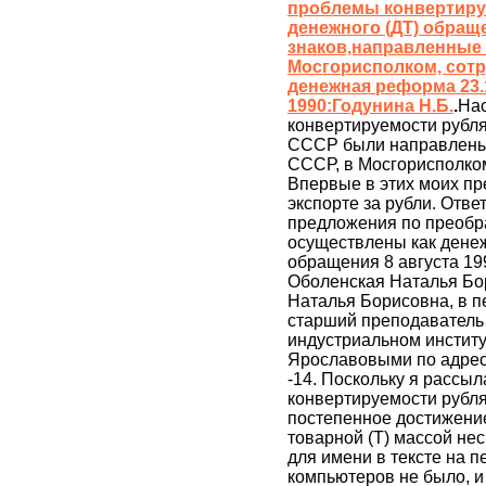
проблемы конвертиру
денежного (ДТ) обращ
знаков,направленные
Мосгорисполком, сотр
денежная реформа 23.1
1990:Годунина Н.Б.
.
На
конвертируемости рубл
СССР были направлены 
СССР, в Мосгорисполком
Впервые в этих моих п
экспорте за рубли. Ответ
предложения по преобр
осуществлены как денеж
обращения 8 августа 19
Оболенская Наталья Бор
Наталья Борисовна, в пе
старший преподаватель
индустриальном институ
Ярославовыми по адресу 
-14. Поскольку я рассы
конвертируемости рубля
постепенное достижение
товарной (Т) массой нес
для имени в тексте на п
компьютеров не было, и