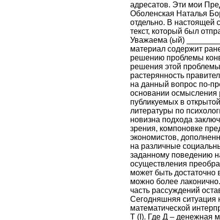
адресатов. Эти мои Пре
Оболенская Наталья Бо
отдельно. В настоящей 
текст, который был отп
Уважаема (ый) _______
материал содержит ран
решению проблемы конв
решения этой проблемы
растерянность правитель
на данный вопрос по-пр
основании осмысления р
публикуемых в открытой
литературы по психолог
новизна подхода заключа
зрения, компоновке пре
экономистов, дополненн
на различные социальн
заданному поведению н
осуществления преобраз
может быть достаточно 
можно более лаконично.
часть рассуждений оста
Сегодняшняя ситуация 
математической интерп
Т (I). Где Д – денежная