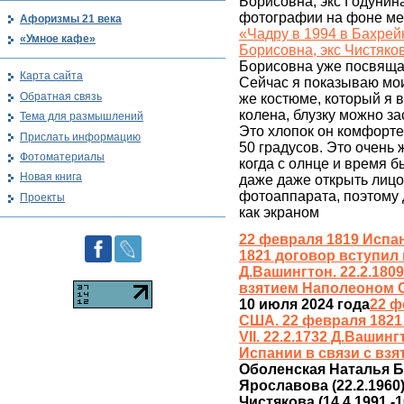
Борисовна, экс Годунин
фотографии на фоне меч
Афоризмы 21 века
«Чадру в 1994 в Бахре
«Умное кафе»
Борисовна, экс Чистяко
Борисовна уже посвящал
Карта сайта
Сейчас я показываю мои
Обратная связь
же костюме, который я 
колена, блузку можно зас
Тема для размышлений
Это хлопок он комфорте
Прислать информацию
50 градусов. Это очень 
Фотоматериалы
когда с олнце и время бы
Новая книга
даже даже открыть лицо
фотоаппарата, поэтому 
Проекты
как экраном
22 февраля 1819 Испа
1821 договор вступил в 
Д.Вашингтон. 22.2.180
взятием Наполеоном 
10 июля 2024 года
22 ф
США. 22 февраля 1821 
VII. 22.2.1732 Д.Вашин
Испании в связи с вз
Оболенская Наталья Бо
Ярославова (22.2.1960).
Чистякова (14.4.1991 -