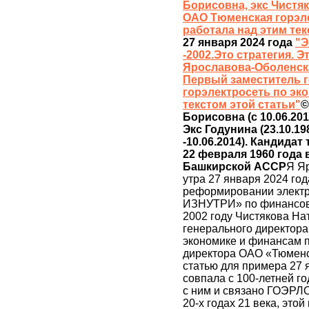
Борисовна, экс Чистя
ОАО Тюменская горэл
работала над этим те
27 января 2024 года
"
-2002.Это стратегия. Э
Ярославова-Оболенска
Первый заместитель 
горэлектросеть по эк
текстом этой статьи"
©
Борисовна (с 10.06.201
Экс Годунина (23.10.198
-10.06.2014). Кандидат
22 февраля 1960 года
Башкирской АССР
Я Я
утра 27 января 2024 год
реформировании элект
ИЗНУТРИ» по финансовы
2002 году Чистякова Н
генерального директора
экономике и финансам п
директора ОАО «Тюменск
статью для примера 27 я
совпала с 100-летней г
с ним и связано ГОЭРЛО
20-х годах 21 века, это