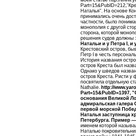
Part=15&PubID=212,"Кре
Наталья". На основе Кон
принимались очень дост
частности, было понима
монополия с другой сто
сторона, которой моноп
решения судов должны 
Натальи и у Петра I, 
Крестовский остров, быв
Петр I в честь персона
История названия остров
остров Креста был назва
Однако у шведов назван
остров Креста. Ристи у 
посвятила отдельную ст
Nathalie.
http://www.yar
Part=15&PubID=1397, "
основания Великой Ло
адмиральская галера С
первой морской Побед
Наталья заступница х
Петербурга. Пример —
именем которой называл
Наталью покровительниц