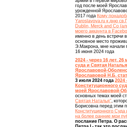
армии в Первой мировой
год после моей Яросла
урожденной Ярославово
2017 года
Кому понадоб
Yaroslavova.ru к дню св
Dublin, Merck and Co (ал
моего аккаунта в Facebo
именно в день встречи 
основное место прожив
Э.Макрона, мне начали п
16 июня 2024 года
2024 - через 16 лет. 2
суда и Святая Наталья
Ярославовой-Оболенс
Ярославовой Н.Б. ста
3 июля 2024 года
2024 
Конституционного суд
моей Ярославовой-Об
основных темах моей с
Святая Наталья"
, кото
Борисовна перед этим п
Конституционного Суда 
на более ранние мои пу
послание Петра. О ра
Петра I - так это пос