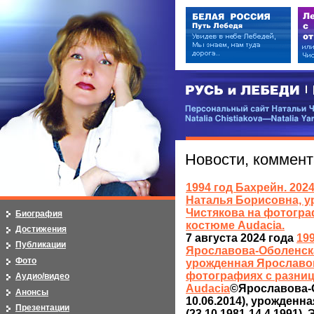
РУСЬ и ЛЕБЕДИ | RUSI — LEB
Персональный сайт Натальи Чистя
Natalia Chistiakova—Natalia Yarosla
Новости, коммент
1994 год Бахрейн. 20
Наталья Борисовна, у
Чистякова на фотограф
Биография
костюме Audacia.
Достижения
7 августа 2024 года
19
Публикации
Ярославова-Оболенска
Фото
урожденная Ярославова
фотографиях с разниц
Аудио/видео
Audacia
©Ярославова-О
Анонсы
10.06.2014), урожденна
Презентации
(23.10.1981-14.4.1991). 