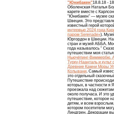
"Юнибакен"
18.8.18 - 1
Оболенская Наталья Бор
карете вместе с Карлсо
"Юнибакен" — музее ска
Швеция. Это представле
известный герой которой
интервью 2024 года Карл
паром Serenade»
). Муз
Юргордон в Швеции. На
стран и музей АББА. Мо
года называлось " Сказ
путешествии моя статья
Ньючёпинг-Виммербю. А
Турку-Наанталь и культ 
Древние Камни Моры Уп
Колывани
. Самый извес
это отдельный сказочны
Путешествие происходит
которых, в частности я
проезжала над сюжетами
около получаса. И это 
путешествие, которое н
детям, и всем взрослым.
котором посетители мог
Линдгрен. Декорации в