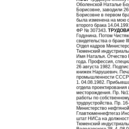
Оболенской Наталье Бо
Борисовне, заводили 26
Борисовне в первом бра
была изменена на мою 
второго брака 14.04.199
ФР № 307343.
ТРУДОВ
Годунина. Потом Чистя
свидетельства о браке I
Отдел кадров Министер
Тюменский индустриальн
Имя Наталья. Отчество
года. Профессия, специ
26 августа 1982. Подпис
книжек Нарушевич. Печ
промышленности СССР 
1. 04.08.1982. Прибыв
отдела проектирования 
месторождения. Пр. №118
работы по собственном
трудоустройства. Пр. 16
Министерство нефтяно
Главтюменнефтегаз Инст
штат НИСа на должность 
Тюменский индустриальн
Володарского 38. 4. 08.