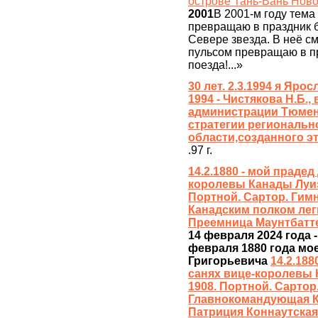
острове Тань-Вань Нов
2001
В 2001-м году тем
превращаю в праздник б
Севере звезда. В неё см
пульсом превращаю в п
поезда!...»
30 лет. 2.3.1994 я Яр
1994 - Чистякова Н.Б.
администрации Тюменс
стратегии региональн
области,созданного 
.97 г.
14.2.1880 - мой прадед
королевы Канады Луиз
Портной. Сартор. Гим
Канадским полком лег
Преемница Маунтбатте
14 февраля 2024 года 
февраля 1880 года мо
Григорьевича
14.2.188
санях вице-королевы 
1908. Портной. Сартор.
Главнокомандующая К
Патриция Коннаутская.