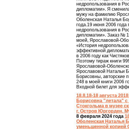
недропользования в Ро
дипломатии». Я сменил
мужу на фамилию Яросл
Оболенская Наталья Бор
года.19 июня 2006 года
недропользования в Ро
дипломатии». Заказ № 13
моей, Ярославовой-Обо
«История недропользова
эффективной дипломатии
в 2006 году как Чистяко
Поэтому тираж книги 99
Ярославовой-Оболенско
Ярославовой Натальи Б
Борисовны, авторские п
248 в моей книги 2006 
Входной билет для эфф
18.8.18-18 августа 20
Борисовна "летала" с
Стокгольма в музее с
г. Остров Юргорден. 
8 февраля 2024 года
1
Оболенская Наталья Б
уменьшенной копией С