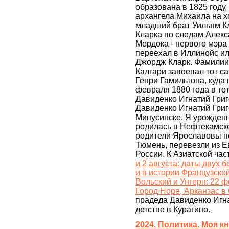
образована в 1825 году,
архангела Михаила на х
младший брат Уильям Кл
Кларка по следам Алек
Мердока - первого мэра 
переехал в Иллинойс ил
Джордж Кларк. Фамилии 
Калгари завоевал тот с
Генри Гамильтона, куда
февраля 1880 года в то
Давиденко Игнатий Григ
Давиденко Игнатий Григ
Минусинске. Я урожден
родилась в Нефтекамске
родители Ярославовы п
Тюмень, перевезли из Е
России. К Азиатской час
и 2 августа: даты двух
и в истории Французской
Вольский и Унгерн: 22 ф
Город Hope, Арканзас 
прадеда Давиденко Игна
детстве в Курагино.
2024. Политика. Моя 