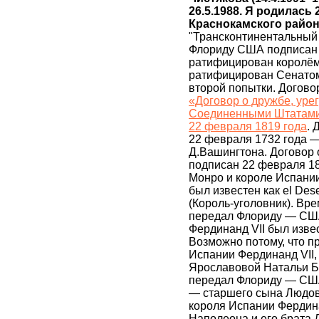
26.5.1988. Я родилась
Краснокамского райо
"Трансконтинентальный 
Флориду США подписан 
ратифицирован королём 
ратифицирован Сенатом
второй попытки. Договор
«Договор о дружбе, уре
Соединенными Штатами 
22 февраля 1819 года
. 
22 февраля 1732 года 
Д.Вашингтона. Договор
подписан 22 февраля 1
Монро и короле Испании
был известен как el Des
(Король-уголовник). Вр
передал Флориду — США,
Фердинанд VII был извес
Возможно потому, что п
Испании Фердинанд VII,
Ярославовой Натальи Б
передал Флориду — СШ
— старшего сына Людови
короля Испании Фердина
Наполеона и его брата 