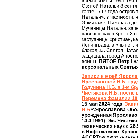
время войны 1941-1945 г
Святой Натальи 8 сентяб
карте 1717 года остров 
Натальи», в частности,
Эрмитаже, Николаса де
Мученицы Натальи, запе
навечно, как и Крест. 8
заступницы христиан, к
Ленинграда, а «ныне. . 
блокады». Святая Наталь
защищала город Апосто
войны.
ПЯТОЕ Петр I н
персональных Святых
Записи в моей Яросла
Ярославовой Н.Б. труд
Годунина Н.Б. в 1-м б
Чистякова Н.Б. после р
Перемена фамилии 10.
15 мая 2024 года
.
Запи
Н.Б.
©Ярославова-Оболе
урожденная Ярославова 
14.4.1991). Экс Чистяко
технических наук c 26.
в Нефтекамске, Красн
АССР
Трудовую книжку 