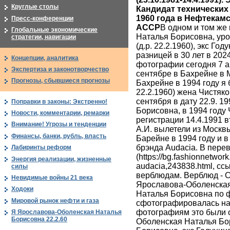
Круглые столы
Кандидат технических 
1960 года в Нефтекам
Пресс-конференции
АССР
В одном и том же
Глобальные экономические
Наталья Борисовна, ур
стратегии, навигации
(д.р. 22.2.1960), экс Го
разницей в 30 лет в 202
Концепции, аналитика
фотографии сегодня 7 а
Экспертиза и законотворчество
сентябре в Бахрейне в 
Прогнозы, сбывшиеся прогнозы
Бахрейне в 1994 году я
22.2.1960) жена Чистяко
сентября в дату 22.9. 
Поправки в законы: Экстренно!
Борисовна, в 1994 году
Новости, комментарии, ремарки
регистрации 14.4.1991 в
Внимание! Угрозы и тенденции
А.И. вылетели из Москв
Финансы, банки, рубль, власть
Барейне в 1994 году и в
брэнда Аudacia. В пере
Лабиринты реформ
(https://bg.fashionnetwor
Энергия реализации, жизненные
audacia,243838.html, сс
силы
верблюдам. Верблюд - Ca
Невидимые войны 21 века
Ярославова-Оболенская 
Ходоки
Наталья Борисовна по 
Мировой рынок нефти и газа
сфотографировалась на
фотографиям это были 
Я Ярославова-Оболенская Наталья
Борисовна 22.2.60
Оболенская Наталья Бо