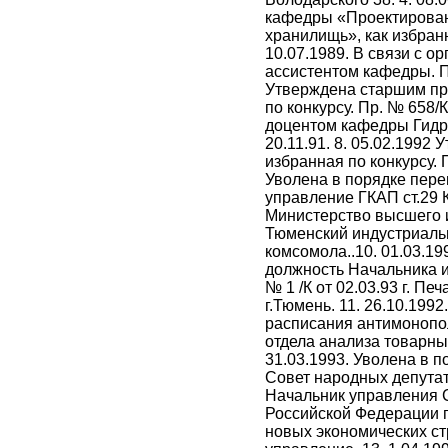
кафедры «Проектирован
хранилищь», как избранна
10.07.1989. В связи с 
ассистентом кафедры. Пр.
Утверждена старшим пр
по конкурсу. Пр. № 658/К
доцентом кафедры Гидро
20.11.91. 8. 05.02.1992
избранная по конкурсу. П
Уволена в порядке пер
управление ГКАП ст.29 
Министерство высшего 
Тюменский индустриаль
комсомола..10. 01.03.1
должность Начальника 
№ 1 /К от 02.03.93 г. 
г.Тюмень. 11. 26.10.199
расписания антимонопо
отдела анализа товарных
31.03.1993. Уволена в 
Совет народных депутато
Начальник управления 
Российской Федерации 
новых экономических с