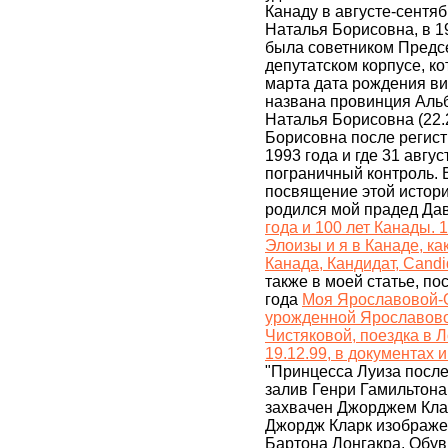
Канаду в августе-сентя
Наталья Борисовна, в 1
была советником Предс
депутатском корпусе, ко
марта дата рождения в
названа провинция Альб
Наталья Борисовна (22.2
Борисовна после регист
1993 года и где 31 авгу
пограничный контроль. В
посвящение этой истори
родился мой прадед Дав
года и 100 лет Канады. 
Элоизы и я в Канаде, ка
Канада, Кандидат, Cand
также в моей статье, п
года
Моя Ярославовой-
урожденной Ярославовой
Чистяковой, поездка в 
19.12.99, в документах
"Принцесса Луиза после
залив Генри Гамильтона
захвачен Джорджем Клар
Джордж Кларк изображе
Бартона Лонгакра. Обув