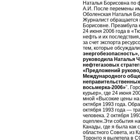
Наталья Борисовна по 
А.И. После перемены им
Оболенская Наталья Бо
Журналист обращается к
Борисовне. Преамбула к
24 июня 2006 года в «Т
нефть и их последствия
за счет экспорта ресурс
тем, которые обсуждали
энергобезопасность»
руководила Наталья Ч
нефтегазовых стратеги
«Предложений руково
Международного обще
неправительственных
восьмерка-2006»
". Го
курьер», где 24 июня 2
мной «Высокие цены на н
октября 1993 года. Обра
октября 1993 года — тра
человека. 2 октября 19
оцеплен.Эти события на
Канады, где я была как
областного Совета, из 
Торонто я вылетела в С