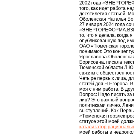
2002 года «ЭНЕРГОРЕФ
того, как идет работа н
десятилетия статьей. Мо
Оболенская Наталья Бор
27 января 2024 года соч
«ЭНЕРГОРЕФОРМА.ВЗГЛЯ
то, что я делала, когда 
опубликованную под им
ОАО «Тюменская горэлект
понимают. Это концептуа
Ярославова-Оболенская
Борисовна, писала текст
Тюменской области Л.Ю.
связям с общественнос
Четыре первых лица, для
статей для Н.Егорова. 
моя с ним работа, В дру
Вопрос: Надо писать за
лиц? Это важный вопро
политиками лично. Лени
выступлений. Как Перв
«Тюменская горэлектрос
статусе этой моей долж
катализатор рациональ
моей работы в недропол