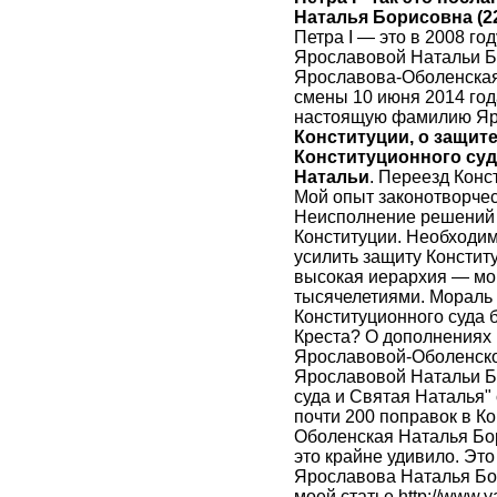
Наталья Борисовна (22
Петра I — это в 2008 го
Ярославовой Натальи Бо
Ярославова-Оболенская 
смены 10 июня 2014 го
настоящую фамилию Яр
Конституции, о защите
Конституционного суд
Натальи
. Переезд Конс
Мой опыт законотворчес
Неисполнение решений 
Конституции. Необходим
усилить защиту Констит
высокая иерархия — мо
тысячелетиями. Мораль 
Конституционного суда б
Креста? О дополнениях 
Ярославовой-Оболенско
Ярославовой Натальи Бо
суда и Святая Наталья" 
почти 200 поправок в Ко
Оболенская Наталья Бо
это крайне удивило. Это
Ярославова Наталья Бор
моей статье http://www.y