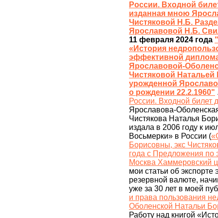
России. Входной биле
изданная мною Яросла
Чистяковой Н.Б. Разд
Ярославовой Н.Б. Сви
11 февраля 2024 года
«История недропользо
эффективной дипломат
Ярославовой-Оболенск
Чистяковой Натальей 
урожденной Ярославо
о рождении 22.2.1960"
России. Входной билет
Ярославова-Оболенская 
Чистякова Наталья Бор
издала в 2006 году к и
Восьмерки» в России (
«
Борисовны, экс Чистяко
года с Предложения по 
Москва Хаммеровский це
мои статьи об экспорте 
резервной валюте, начин
уже за 30 лет в моей пу
и права пользования не
Оболенской Натальи Бор
Работу над книгой «Ист