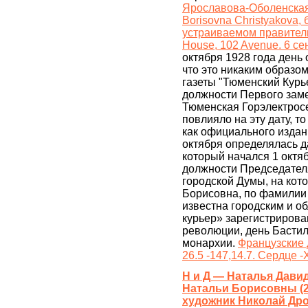
Ярославова-Оболенская 
Borisovna Christyakova,
устраиваемом правитель
House, 102 Avenue. 6 се
октября 1928 года день
что это никаким образо
газеты "Тюменский Курье
должности Первого зам
Тюменская Горэлектросе
повлияло на эту дату, т
как официального издан
октября определялась д
который начался 1 октяб
должности Председател
городской Думы, на кот
Борисовна, по фамилии
известна городским и о
курьер» зарегистрирова
революции, день Бастил
монархии.
Французские д
26.5 -147,14.7. Сердце -
Н и Д — Наталья Дави
Натальи Борисовны (22
художник Николай Др