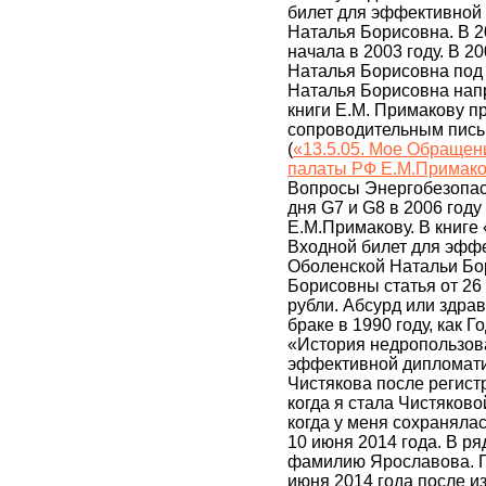
билет для эффективной
Наталья Борисовна. В 2
начала в 2003 году. В 
Наталья Борисовна под 
Наталья Борисовна нап
книги Е.М. Примакову п
сопроводительным пись
(
«13.5.05. Мое Обраще
палаты РФ Е.М.Примаков
Вопросы Энергобезопас
дня G7 и G8 в 2006 год
Е.М.Примакову. В книге
Входной билет для эфф
Оболенской Натальи Бо
Борисовны статья от 26
рубли. Абсурд или здр
браке в 1990 году, как 
«История недропользова
эффективной дипломати
Чистякова после регистр
когда я стала Чистяков
когда у меня сохранял
10 июня 2014 года. В р
фамилию Ярославова. Пе
июня 2014 года после и