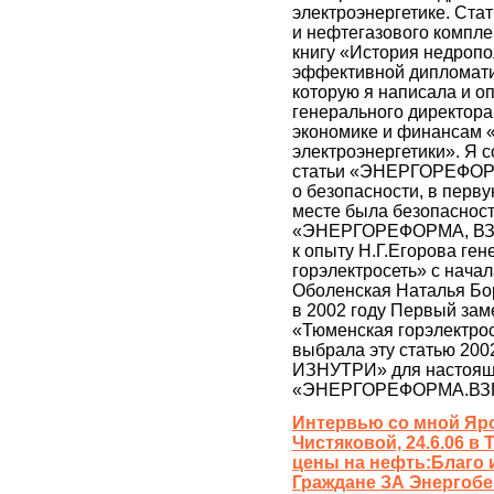
электроэнергетике. Стат
и нефтегазового компле
книгу «История недропо
эффективной дипломатии
которую я написала и о
генерального директора
экономике и финансам 
электроэнергетики». Я с
статьи «ЭНЕРГОРЕФОРМ
о безопасности, в перву
месте была безопасност
«ЭНЕРГОРЕФОРМА, ВЗГЛ
к опыту Н.Г.Егорова ге
горэлектросеть» с начал
Оболенская Наталья Бор
в 2002 году Первый зам
«Тюменская горэлектрос
выбрала эту статью 2
ИЗНУТРИ» для настояще
«ЭНЕРГОРЕФОРМА.ВЗГЛ
Интервью со мной Яро
Чистяковой, 24.6.06 в
цены на нефть:Благо и
Граждане ЗА Энергобе