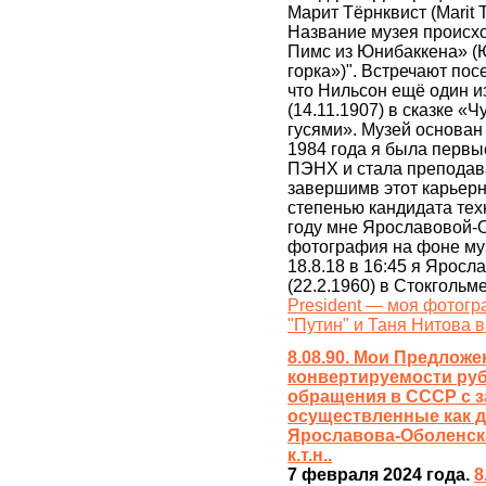
Марит Тёрнквист (Marit 
Название музея происхо
Пимс из Юнибаккена» (
горка»)". Встречают пос
что Нильсон ещё один и
(14.11.1907) в сказке «
гусями». Музей основан 
1984 года я была первы
ПЭНХ и стала преподава
завершимв этот карьерн
степенью кандидата тех
году мне Ярославовой-О
фотография на фоне му
18.8.18 в 16:45 я Ярос
(22.2.1960) в Стокгольм
President — моя фотогра
"Путин" и Таня Нитова 
8.08.90. Мои Предлож
конвертируемости руб
обращения в СССР с з
осуществленные как д
Ярославова-Оболенская
к.т.н..
7 февраля 2024 года.
8