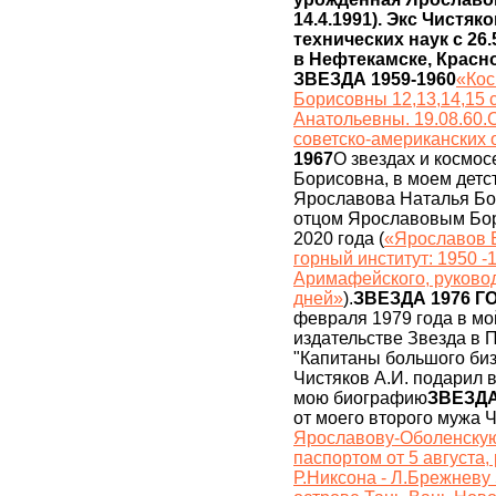
14.4.1991). Экс Чистяко
технических наук c 26.
в Нефтекамске, Крас
ЗВЕЗДА 1959-1960
«Кос
Борисовны 12,13,14,15
Анатольевны. 19.08.60
советско-американских 
1967
О звездах и космо
Борисовна, в моем дет
Ярославова Наталья Бор
отцом Ярославовым Бор
2020 года (
«Ярославов 
горный институт: 1950 -
Аримафейского, руково
дней»
).
ЗВЕЗДА 1976 Г
февраля 1979 года в мой
издательстве Звезда в
"Капитаны большого биз
Чистяков А.И. подарил в
мою биографию
ЗВЕЗДА
от моего второго мужа 
Ярославову-Оболенскую 
паспортом от 5 августа
Р.Никсона - Л.Брежневу 