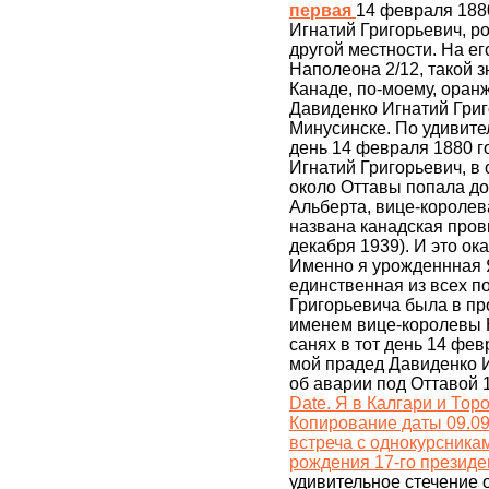
первая
14 февраля 188
Игнатий Григорьевич, ро
другой местности. На е
Наполеона 2/12, такой з
Канаде, по-моему, оран
Давиденко Игнатий Григ
Минусинске. По удивите
день 14 февраля 1880 г
Игнатий Григорьевич, в
около Оттавы попала до
Альберта, вице-королев
названа канадская пров
декабря 1939). И это ок
Именно я урожденнная 
единственная из всех п
Григорьевича была в пр
именем вице-королевы 
санях в тот день 14 фев
мой прадед Давиденко И.
об аварии под Оттавой 
Date. Я в Калгари и Тор
Копирование даты 09.09.
встреча с однокурсникам
рождения 17-го презид
удивительное стечение о