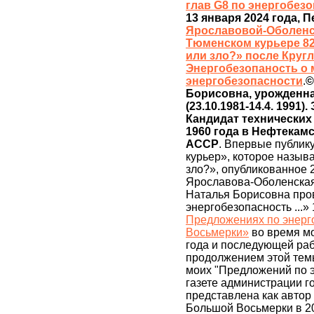
глав G8 по энергобез
13 января 2024 года, 
Ярославовой-Оболенско
Тюменском курьере 82
или зло?» после Кругл
Энергобезопаность о 
энергобезопасности
.
©
Борисовна, урожденная
(23.10.1981-14.4. 1991).
Кандидат технических 
1960 года в Нефтекам
АССР
. Впервые публик
курьер», которое назыв
зло?», опубликованное 2
Ярославова-Оболенская 
Наталья Борисовна про
энергобезопасность ...»
Предложениях по энерг
Восьмерки»
во время мо
года и последующей раб
продолжением этой тем
моих "Предложений по э
газете администрации г
представлена как автор
Большой Восьмерки в 20