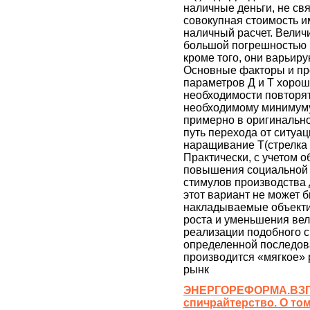
наличные деньги, не свя
совокупная стоимость 
наличный расчет. Велич
большой погрешностью (
кроме того, они варьир
Основные факторы и пр
параметров Д и Т хорош
необходимости повторят
необходимому минимуму Д
примерно в оригинально
путь перехода от ситуации
наращивание Т(стрелка в
Практически, с учетом 
повышения социальной 
стимулов производства 
этот вариант не может 
накладываемые объекти
роста и уменьшения вел
реализации подобного с
определенной последова
производится «мягкое» 
рынк
ЭНЕРГОРЕФОРМА.ВЗГЛЯ
спичрайтерство. О то