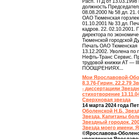
Расп. ТГД от 13.03.1998
должность Председателя
08.08.2000 № 58 дл. 21.
ОАО Тюменская горэлект
01.10.2001 № 33 дл. Пе
кадров. 22. 02.10.2001
директора по экономич
Тюменской городской Думы
Печать ОАО Тюменская г
13.12.2002. Уволена по 
Нефть-Транс Сервис. Пр.
трудовой книжки АТ — 
ПООЩРЕНИЯХ...
Мои Ярославовой-Обол
8.3.76-Гирин. 22.2.79 
- диссертацияи Звездн
стихотворение 13.11.04
Сверхновая звезда
14 марта 2024 года Пе
Оболенской Н.Б. Звезды
Звезда. Капитаны боль
Звездный городок. 200
Звезда моего имени. Я
©Ярославова-Оболенска
урожденная Ярославова 