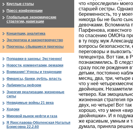
что «проследили» моего
Круглые столы
старшей сестры. Однако
Пресс-конференции
беременность, то у мое
Глобальные экономические
никогда бы не было сын
стратегии, навигации
девочками. Вспомнила п
Парфенова, известного
Концепции, аналитика
по спасению ОМОНа про
Экспертиза и законотворчество
в ту пору, муж Александ
вопросы безопасности, е
Прогнозы, сбывшиеся прогнозы
переговоры и вывозить 
телецентра. Вот там, в
Поправки в законы: Экстренно!
познакомились. В след
Новости, комментарии, ремарки
сразу после рождения в
Внимание! Угрозы и тенденции
детьми, постоянно набл
месяц, два, три, четыре
Финансы, банки, рубль, власть
что у неё четырехмесяч
Лабиринты реформ
двойняшек. Незаметили 
Энергия реализации, жизненные
четверо. Как эмоциальн
силы
жизненная стратегия пр
Невидимые войны 21 века
двух, но четыре! Вот та
Ходоки
хорошо, что у меня «ви
двойняшки». И я подумал
Мировой рынок нефти и газа
же красивым, умным и т
Я Ярославова-Оболенская Наталья
думала, приняла решение
Борисовна 22.2.60