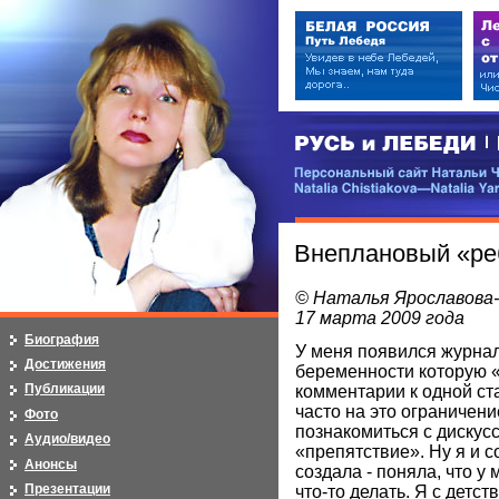
РУСЬ и ЛЕБЕДИ | RUSI — LEB
Персональный сайт Натальи Чистя
Natalia Chistiakova—Natalia Yarosla
Внеплановый «ре
© Наталья Ярославова
17 марта 2009 года
Биография
У меня появился журна
Достижения
беременности которую «
Публикации
комментарии к одной ста
часто на это ограничен
Фото
познакомиться с дискусс
Аудио/видео
«препятствие». Ну я и со
Анонсы
создала - поняла, что у
Презентации
что-то делать. Я с детс