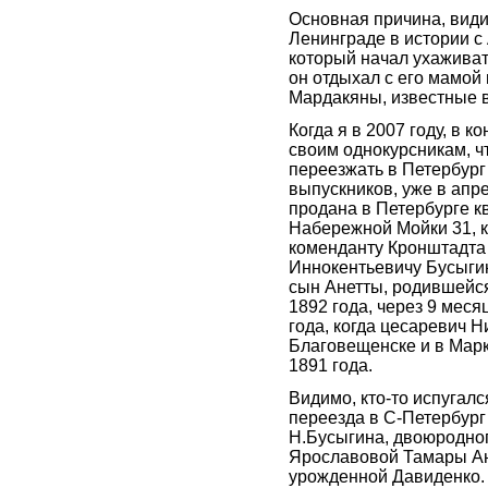
Основная причина, види
Ленинграде в истории с
который начал ухаживать
он отдыхал с его мамой
Мардакяны, известные в
Когда я в 2007 году, в 
своим однокурсникам, ч
переезжать в Петербург
выпускников, уже в апр
продана в Петербурге к
Набережной Мойки 31, 
коменданту Кронштадта
Иннокентьевичу Бусыги
сын Анетты, родившейся
1892 года, через 9 меся
года, когда цесаревич 
Благовещенске и в Марк
1891 года.
Видимо, кто-то испугался
переезда в С-Петербург 
Н.Бусыгина, двоюродно
Ярославовой Тамары А
урожденной Давиденко.