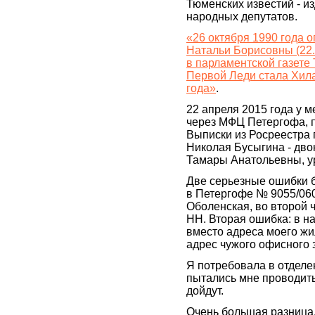
Тюменских известий - и
народных депутатов.
«26 октября 1990 года 
Натальи Борисовны (22.
в парламентской газете
Первой Леди стала Хила
года»
.
22 апреля 2015 года у 
через МФЦ Петергофа, п
Выписки из Росреестра 
Николая Бусыгина - дв
Тамары Анатольевны, у
Две серьезные ошибки б
в Петергофе № 9055/06
Оболенская, во второй 
НН. Вторая ошибка: в н
вместо адреса моего жи
адрес чужого офисного 
Я потребовала в отделе
пытались мне проводить 
дойдут.
Очень большая разница