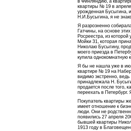
в Финляндию, а квартир
квартиры № 19 в апреле
урожденная Бусыгина, и
Н.И.Бусыгина, я не знаю
Я разрозненно собирала
Гатчины, на основе эти
Росреестра, из которой
Мойки 31, которая при
Николаю Бусыгину, прод
моего приезда в Петербу
купила однокомнатную к
Я бы не нашла уже в ию
квартире № 19 на Набер
видимо экстренно, ведь
принадлежала Н. Бусыгин
продается после того, 
переехать в Петербург. 
Покупатель квартиры ж
имеет отношение к бизн
люди. Они не родственни
появились 27 апреля 20
бывшей квартиры Никол
1913 году в Благовещен