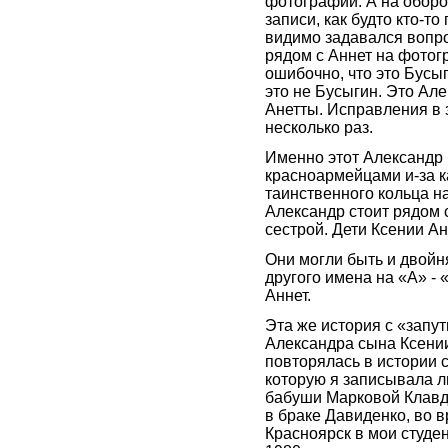
фотографии. А на оборо
записи, как будто кто-то
видимо задавался вопро
рядом с Аннет на фотог
ошибочно, что это Бусы
это не Бусыгин. Это Але
Анетты. Исправления в 
несколько раз.
Именно этот Александр 
красноармейцами и-за к
таинственного кольца н
Александр стоит рядом с
сестрой. Дети Ксении А
Они могли быть и двойн
другого имена на «А» - 
Аннет.
Эта же история с «запу
Александра сына Ксени
повторялась в истории 
которую я записывала л
бабуши Марковой Клавд
в браке Давиденко, во 
Красноярск в мои студен