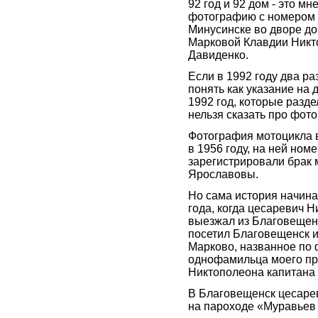
92 год и 92 дом - это м
фотографию с номером 
Минусинске во дворе д
Марковой Клавдии Никт
Давиденко.
Если в 1992 году два р
понять как указание на 
1992 год, которые раздел
нельзя сказать про фото
Фотография мотоцикла 
в 1956 году, на ней номе
зарегистрировали брак 
Ярославовы.
Но сама история начина
года, когда цесаревич 
выезжал из Благовещенс
посетил Благовещенск и
Марково, названное по
однофамильца моего п
Никтополеона капитана 
В Благовещенск цесаре
на пароходе «Муравьев