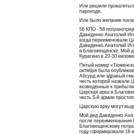
Или решили прокатиться
пароходе.
Или было желание посмо
56 КПО - 56 погранотря
Давиденко Анатолий Игн
когда переименовали Ца
Давиденко Анатолий Игн
в Благовещенске. Мой д
Курагино в 20-30 киломе
Пятый номер «Тюменских
октября была опубликов
Абсурд или здравый смы
честь которой назвали 
возведенные к прибытию
Царская арка в Благове
честь 5-й армии простоя
Царскую арку могут выде
Мой дед Давиденко Ана
после переименования Ц
Благовещенскому погран
году сформировали 18 и