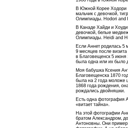
В Южной Корее Ходори и
мальчик с девочкой, тиг
Олимпиады. Hodori and 
В Канаде Хайди и Хоуди 
девочкой, белые медве
Олимпиады. Heidi and H
Если Аннет родилась 5 
9 месяцев после визита
в Благовещенск 5 июня 1
была одна или их было 
Моя бабушка Ксения Ан
Благовещенска 1870 год
была на 2 года моложе
1868 года рождения, она
рождались двойняшки.
Есть одна фотография А
«витает тайна».
На этой фотографии Ан
братом Александром, до
Антоновны. Они пример