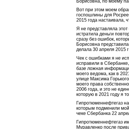
Борисовна, по моему па
Вот при этом моем обра
госпошлины для Росреес
2015 года настаивала, ч
Я не представляла этот
истратила деньги повто
сразу без ошибок, кото
Борисовна представила 
делала 30 апреля 2015 
Чек с ошибками я не ис
исправили в Сбербанке,
базе ложная информаци
моего ведома, как в 202
улице Максима Горького
моего права собственно
2006 года, и это не еди
которую в 2021 году я 
Гипротюменнефтегаз нах
которым подменили мой 
чеке Сбербанка 22 апре
Гипротюменнефтегаз и
Муравленко после прива