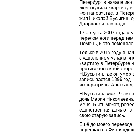
Петербург в начале июля
июля купила квартиру в
Фонтанов», где, в Петер
жил Николай Бусыгин, д
Дворцовой площади.
17 августа 2007 года у 
перелом ноги перед тем,
Тюмень, и это поменяло
Только в 2015 году я н
с удивлением узнала, ч
квартиру в Петербурге 
противоположной сторон
Н.Бусыгин, где он умер 
записывается 1896 год –
императрицы Александ
Н.Бусыгина уже 19 лет н
дочь Мария Николаевна
меня. Быть может, ровес
единственная дочь от в
свою старую запись.
Ещё до моего переезда 
переехала в Финляндию