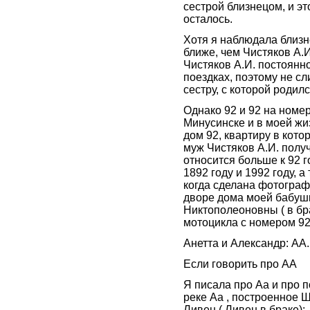
сестрой близнецом, и это
осталось.
Хотя я наблюдала близн
ближе, чем Чистяков А.И.
Чистяков А.И. постоянно
поездках, поэтому не с
сестру, с которой родилс
Однако 92 и 92 на номе
Минусинске и в моей жиз
дом 92, квартиру в кото
муж Чистяков А.И. получ
относится больше к 92 го
1892 году и 1992 году, а 
когда сделана фотограф
дворе дома моей бабуш
Никтополеоновны ( в бр
мотоцикла с номером 92
Анетта и Александр: АА.
Если говорить про АА
Я писала про Аа и про 
реке Аа , построенное 
Ливен ( Ливен в браке):