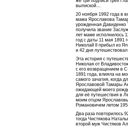
же три подписи трех Гл
выпиской…
20 ноября 1992 года в в
мама Ярославова Тамар
урожденная Давиденко 
получила звание Заслуж
лет маме исполнилось 11
год с даты 11 мая 1891 
Николай II прибыл из Я
и 42 дня путешествовал
Эта история с путешес
Николая от Владивосток
с его возвращением в С
1891 года, влияла на м
самого зачатия, когда 
Ярославовой Тамары Ан
ожидающей моего рожде
для её путешествия в Л
моим отцом Ярославов
Романовичем летом 1959
Два раза повторилось 92
тогда Чистякова Наталь
второй муж Чистяков А