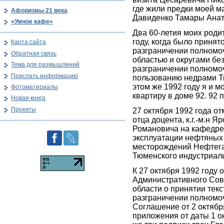
где жили предки моей 
Афоризмы 21 века
Давиденко Тамары Ана
«Умное кафе»
Два 60-летия моих роди
году, когда было приня
Карта сайта
разграничении полномо
Обратная связь
областью и округами без 
Тема для размышлений
разграничении полномо
Прислать информацию
пользованию недрами Т
этом же 1992 году я и м
Фотоматериалы
квартиру в доме 92. 92
Новая книга
Проекты
27 октября 1992 года от
отца доцента, к.г.-м.н 
Романовича на кафедре
эксплуатации нефтяных
месторождений Нефтега
Тюменского индустриаль
К 27 октября 1992 году 
Административного Сов
области о принятии тек
разграничении полномоч
Соглашение от 2 октября
приложения от даты 1 ок