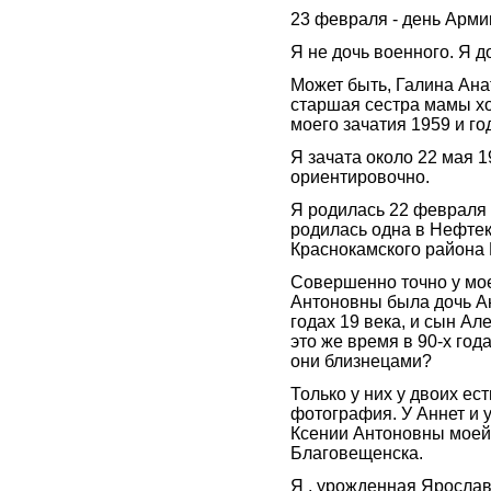
23 февраля - день Арми
Я не дочь военного. Я д
Может быть, Галина Ан
старшая сестра мамы хо
моего зачатия 1959 и го
Я зачата около 22 мая 1
ориентировочно.
Я родилась 22 февраля 1
родилась одна в Нефте
Краснокамского района
Совершенно точно у мо
Антоновны была дочь Ан
годах 19 века, и сын Ал
это же время в 90-х год
они близнецами?
Только у них у двоих ес
фотография. У Аннет и 
Ксении Антоновны моей
Благовещенска.
Я , урожденная Яросла