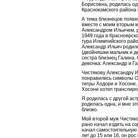
Борисовна, родилась о
Краснокамского района
А тема близнецов появи
вместе с моим вторым 
Александром Ильичем, 
1949 года в Красноярско
тура Илимпийского райо
Александр Ильич родилс
(двойняшки мальчик и де
сестра близнец Галина. 
девочка: Александр и Га
Чистякову Александру И
понравились символы О
тигры Ходори и Хосони, 
Хосони хотел транслиро
Я родилась с другой аст
родилась одна, и мне эт
близко.
Мой второй муж Чистяк
рано начал ездить на с
начал самостоятельную ж
лет до 15 или 16, он рос