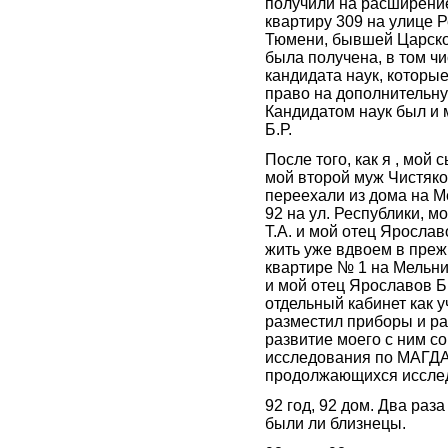
получили на расширени
квартиру 309 на улице Р
Тюмени, бывшей Царско
была получена, в том чи
кандидата наук, которые
право на дополнительн
Кандидатом наук был и 
Б.Р.
После того, как я , мой 
мой второй муж Чистяков
переехали из дома на М
92 на ул. Республики, 
Т.А. и мой отец Ярослав
жить уже вдвоем в пре
квартире № 1 на Мельни
и мой отец Ярославов Б.
отдельный кабинет как у
разместил приборы и ра
развитие моего с ним с
исследования по МАГДА.
продолжающихся иссле
92 год, 92 дом. Два раза
были ли близнецы.