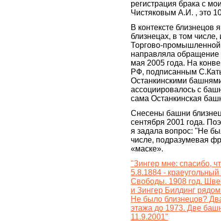
регистрация брака с м
Чистяковым А.И. , это 10
В контексте близнецов я
близнецах, в том числе, 
Торгово-промышленной п
направляла обращение 
мая 2005 года. На конве
РФ, подписанным С.Кат
Останкинскими башнями
ассоциировалось с баш
сама Останкинская башн
Снесены башни близнец
сентября 2001 года. Поэ
я задала вопрос: "Не бы
числе, подразумевая фр
«маске».
"Зингер мне: спасибо, чт
5.8.1884 - краеугольный
Свободы. 1908 год. Шв
и Зингер Билдинг рядом
Не было близнецов? Два
этажа до 1973. Две баш
11.9.2001"