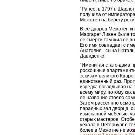
"Ранее, в 1797 г. Шарло
получила от императора
Межотен на берегу реки
В её дворец Межотен к
Маргарет Ливен была то
её смерти там жил её в
Его имя совпадает с им
Анатолия - сына Наталь
Давиденко:
"Именитая статс-дама п
роскошные апартаменты
эскизам великого Кварен
единственный раз. Прог
изредка поглядывая на 
всему миру, потому как 
ее название стояло сам
Затем рассеянно осмот
парадных зал дворца, 
изысканной мебелью, у
старых мастеров. Отобе
уехала в Петербург с те
более в Межотне не воз