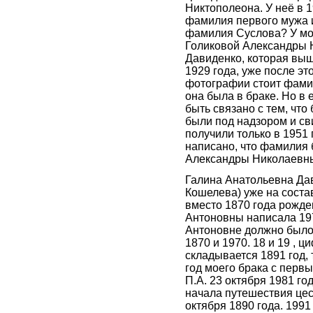
Никтополеона. У неё в 
фамилия первого мужа и
фамилия Суслова? У мо
Голиковой Александры 
Давиденко, которая вы
1929 года, уже после эт
фотографии стоит фамил
она была в браке. Но в 
быть связано с тем, что
были под надзором и св
получили только в 1951 
написано, что фамилия
Александры Николаевны
Галина Анатольевна Дав
Кошелева) уже на соста
вместо 1870 года рожде
Антоновны написала 197
Антоновне должно было 
1870 и 1970. 18 и 19 , ц
складывается 1891 год, 
год моего брака с пер
П.А. 23 октября 1981 го
начала путешествия це
октября 1890 года. 1991