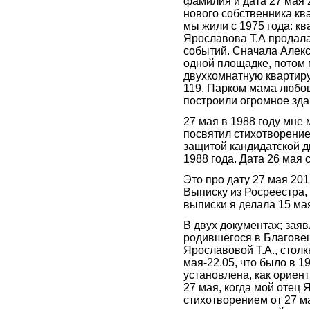
фамилия и дата 27 мая 
нового собственника к
мы жили с 1975 года: к
Ярославова Т.А продала
событий. Сначала Алекс
одной площадке, потом
двухкомнатную квартиру
119. Парком мама любов
построили огромное здан
27 мая в 1988 году мне
посвятил стихотворение
защитой кандидатской д
1988 года. Дата 26 мая 
Это про дату 27 мая 2015
Выписку из Росреестра,
выписки я делала 15 мая
В двух документах; зая
родившегося в Благове
Ярославовой Т.А., столк
мая-22.05, что было в 1
установлена, как ориен
27 мая, когда мой отец
стихотворением от 27 м