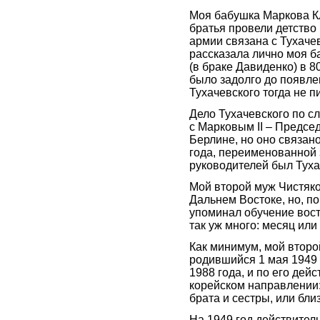
Моя бабушка Маркова К
братья провели детство 
армии связана с Тухачев
рассказала лично моя 
(в браке Давиденко) в 80
было задолго до появлен
Тухачевского тогда не п
Дело Тухачевского по 
с Марковым II – Предсе
Берлине, но оно связан
года, переименованной з
руководителей был Тухач
Мой второй муж Чистяко
Дальнем Востоке, но, по
упоминал обучение вост
так уж много: месяц или
Как минимум, мой второ
родившийся 1 мая 1949
1988 года, и по его дей
корейском направлении:
брата и сестры, или бли
На 1949 год действител