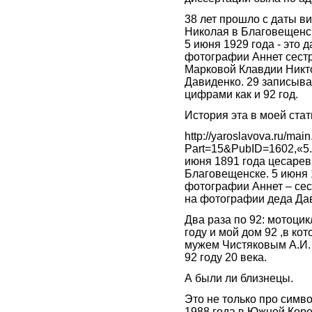
38 лет прошло с даты в
Николая в Благовещенск
5 июня 1929 года - это д
фотографии Аннет сест
Марковой Клавдии Никт
Давиденко. 29 записыва
цифрами как и 92 год.
История эта в моей стат
http://yaroslavova.ru/mai
Part=15&PubID=1602,«5.6 
июня 1891 года цесарев
Благовещенске. 5 июня 
фотографии Аннет – се
на фотографии деда Дав
Два раза по 92: мотоцик
году и мой дом 92 ,в ко
мужем Чистяковым А.И. 
92 году 20 века.
А были ли близнецы.
Это не только про симв
1988 года в Южной Коре