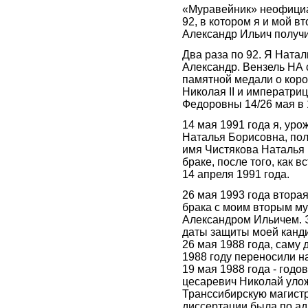
«Муравейник» неофици
92, в котором я и мой в
Александр Ильич получил
Два раза по 92. Я Натал
Александр. Вензель НА 
памятной медали о кор
Николая II и императри
Федоровны 14/26 мая в 
14 мая 1991 года я, ур
Наталья Борисовна, пол
имя Чистякова Наталья
браке, после того, как в
14 апреля 1991 года.
26 мая 1993 года втора
брака с моим вторым м
Александром Ильичем. 
даты защиты моей канд
26 мая 1988 года, саму 
1988 году переносили на
19 мая 1988 года - годо
цесаревич Николай улож
Транссибирскую магист
диссертации была по ад