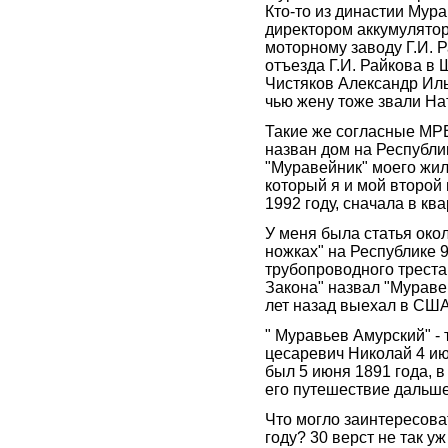
Кто-то из династии Мур
директором аккумулято
моторному заводу Г.И. 
отъезда Г.И. Райкова в 
Чистяков Александр Ил
чью жену тоже звали На
Такие же согласные МР
назван дом на Республи
"Муравейник" моего жил
который я и мой второй
1992 году, сначала в ква
У меня была статья окол
ножках" на Республике 9
трубопроводного треста
Закона" назвал "Мураве
лет назад выехал в США
" Муравьев Амурский" - 
цесаревич Николай 4 ию
был 5 июня 1891 года, в
его путешествие дальше
Что могло заинтересова
году? 30 верст не так у