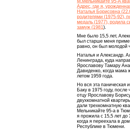
М.Мельникайте 95-А ква
Адрес, где я, урожденн
Наталья Борисовна (22.
родителями (1975-92), 
медаль (1977), родила с
замуж (1981
).
Мне было 15,5 лет, Але
был старше меня примерн
равно, он был молодой 
Наталья и Александр. А
Ленинграда, куда напр
Ярославову Тамару Ана
Давиденко, когда мама 
летом 1959 года.
Но вся эта паническая и
Баку в 1975 году, после
отцу Ярославову Борис
двухкомнатной квартир
дали трехкомнатную ква
Мельникайте 95-а в Тюме
я прожила с 15,5 лет до 
когда я переехала в дом
Республике в Тюмени.