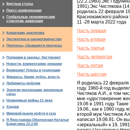
(22.2.1960).Экс Годунина
Круглые столы
1991).Экс Чистякова (14.
Пресс-конференции
родилась 22 февраля 19
Краснокамского района
Глобальные экономические
стратегии, навигации
11 -28 марта 2022 года
Часть первая
Концепции, аналитика
Часть вторая
Экспертиза и законотворчество
Прогнозы, сбывшиеся прогнозы
Часть третья
Часть четвертая
Поправки в законы: Экстренно!
Новости, комментарии, ремарки
Часть пятая
Внимание! Угрозы и тенденции
Часть шестая
Финансы, банки, рубль, власть
Я родилась 22 февраля 
Лабиринты реформ
году. 1960-й год выделя
Энергия реализации, жизненные
Чистяков А.И., в том чис
силы
мне «удостоверение же
Невидимые войны 21 века
19.06 в 1991 году. Таки
Ходоки
19.06., как в 1960 году, 
Мировой рынок нефти и газа
второй муж Чистяков А
написал 19.06.91. Он в
Я Ярославова-Оболенская Наталья
Борисовна 22.2.60
«зеркальный» к 19, 1991
визита Цесаревича Ник