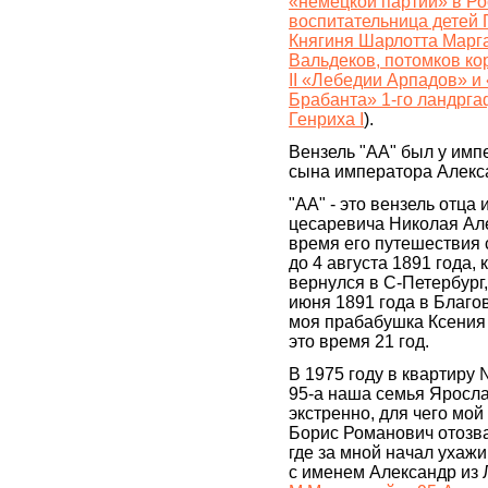
«немецкой партии» в Ро
воспитательница детей 
Княгиня Шарлотта Марга
Вальдеков, потомков ко
II «Лебедии Арпадов» и
Брабанта» 1-го ландрга
Генриха I
).
Вензель "АА" был у импе
сына императора Алекса
"АА" - это вензель отца 
цесаревича Николая Ал
время его путешествия с
до 4 августа 1891 года, 
вернулся в С-Петербург,
июня 1891 года в Благо
моя прабабушка Ксения 
это время 21 год.
В 1975 году в квартиру
95-а наша семья Яросл
экстренно, для чего мо
Борис Романович отозвал
где за мной начал ухаж
с именем Александр из 