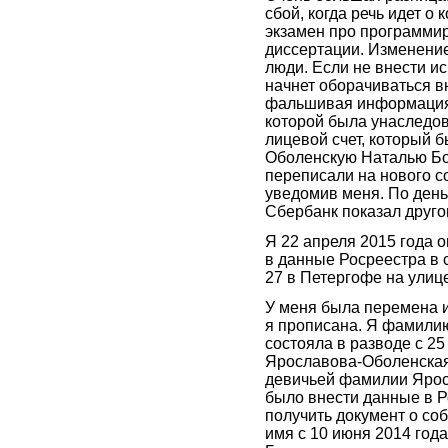
сбой, когда речь идет о
экзамен про программи
диссертации. Изменение
люди. Если не внести и
начнет оборачиваться в
фальшивая информация
которой была унаследов
лицевой счет, который 
Оболенскую Наталью Б
переписали на нового с
уведомив меня. По день
Сбербанк показал друго
Я 22 апреля 2015 года 
в данные Росреестра в 
27 в Петергофе на улиц
У меня была перемена и
я прописана. Я фамили
состояла в разводе с 2
Ярославова-Оболенская
девичьей фамилии Яросл
было внести данные в Р
получить документ о со
имя с 10 июня 2014 го