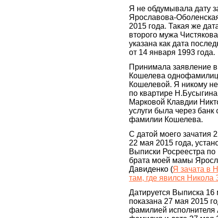
Я не обдумывала дату за
Ярославова-Оболенская
2015 года. Такая же дат
второго мужа Чистякова
указана как дата послед
от 14 января 1993 года.
Принимала заявление в
Кошелева однофамилица
Кошелевой. Я никому не
по квартире Н.Бусыгина
Марковой Клавдии Никт
услуги была через банк
фамилии Кошелева.
С датой моего зачатия 
22 мая 2015 года, уста
Выписки Росреестра по
брата моей мамы Яросл
Давиденко (
Я зачата в 
там, где явился Никола
Датируется Выписка 16 
показана 27 мая 2015 го
фамилией исполнителя А