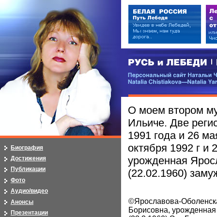
РУСЬ и ЛЕБЕДИ | RUSI — LEB
Персональный сайт Натальи Чистя
Natalia Chistiakova—Natalia Yarosla
О моем втором м
Ильиче. Две реги
1991 года и 26 ма
октября 1992 г и 
Биография
урожденная Ярос
Достижения
Публикации
(22.02.1960) заму
Фото
Аудио/видео
©Ярославова-Оболенск
Анонсы
Борисовна, урожденная
Презентации