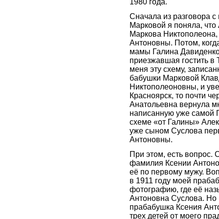
1980 года.
Сначала из разговора с
Марковой я поняла, что
Маркова Никтополеона,
Антоновны. Потом, когд
мамы Галина Давиденко 
приезжавшая гостить в 
меня эту схему, записа
бабушки Марковой Клав
Никтополеоновны, и уве
Красноярск, то почти че
Анатольевна вернула мн
написанную уже самой Г
схеме «от Галины» Алек
уже сыном Суслова пер
Антоновны.
При этом, есть вопрос. 
фамилия Ксении Антоно
её по первому мужу. Воп
в 1911 году моей праб
фотографию, где её на
Антоновна Суслова. Но 
прабабушка Ксения Ант
трех детей от моего пр