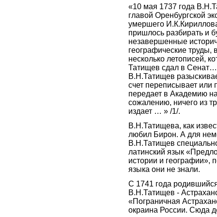
«10 мая 1737 года В.Н.
главой Оренбургской эк
умершего И.К.Кириллов
пришлось разбирать и б
незавершенные историч
географические труды, в
несколько летописей, ко
Татищев сдал в Сенат… 
В.Н.Татищев разыскивае
счет переписывает или 
передает в Академию нау
сожалению, ничего из т
издает … » /1/.
В.Н.Татищева, как изве
любил Бирон. А для нем
В.Н.Татищев специальн
латинский язык «Предл
истории и географии», п
языка они не знали.
С 1741 года родившийся
В.Н.Татищев - Астрахан
«Пограничная Астраханс
окраина России. Сюда 