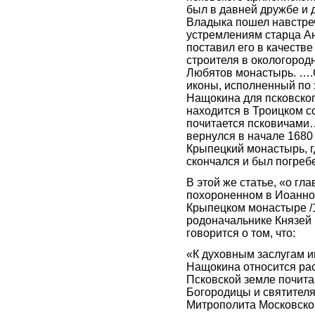
был в давней дружбе и 
Владыка пошел навстре
устремлениям старца А
поставил его в качестве
строителя в окологород
Любятов монастырь. ….
иконы, исполненный по з
Нащокина для псковског
находится в Троицком с
почитается псковичами
вернулся в начале 1680 
Крыпецкий монастырь, г
скончался и был погребе
В этой же статье, «о гл
похороненном в Иоанно
Крыпецком монастыре /1
родоначальнике Князей
говорится о том, что:
«К духовным заслугам и
Нащокина относится ра
Псковской земле почита
Богородицы и святител
Митрополита Московско