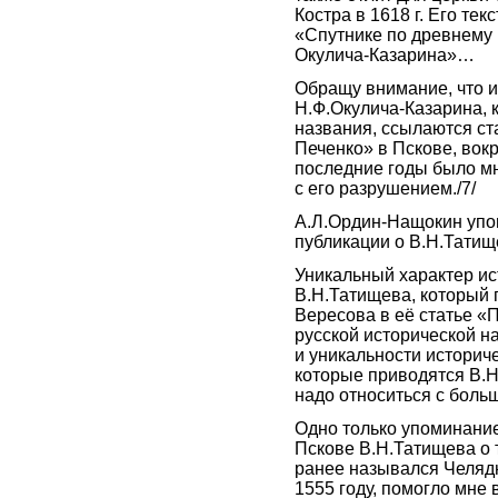
Костра в 1618 г. Его тек
«Спутнике по древнему 
Окулича-Казарина»…
Обращу внимание, что 
Н.Ф.Окулича-Казарина, 
названия, ссылаются ст
Печенко» в Пскове, вокр
последние годы было мн
с его разрушением./7/
А.Л.Ордин-Нащокин упо
публикации о В.Н.Татищ
Уникальный характер ис
В.Н.Татищева, который 
Вересова в её статье «
русской исторической на
и уникальности историч
которые приводятся В.Н
надо относиться с бол
Одно только упоминани
Пскове В.Н.Татищева о т
ранее назывался Челяд
1555 году, помогло мне