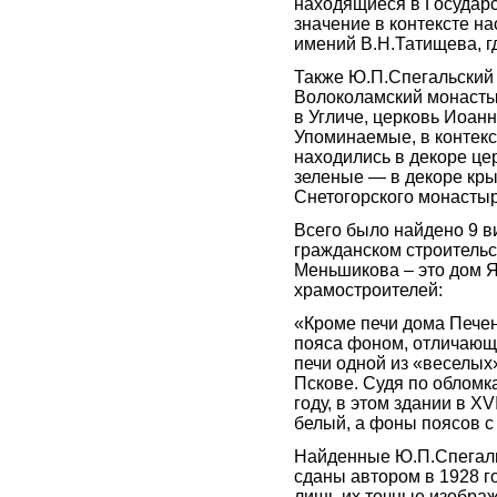
находящиеся в Государс
значение в контексте на
имений В.Н.Татищева, г
Также Ю.П.Спегальский 
Волоколамский монасты
в Угличе, церковь Иоан
Упоминаемые, в контекс
находились в декоре це
зеленые — в декоре кры
Снетогорского монасты
Всего было найдено 9 в
гражданском строительс
Меньшикова – это дом Я
храмостроителей:
«Кроме печи дома Пече
пояса фоном, отличающ
печи одной из «веселых
Пскове. Судя по обломк
году, в этом здании в X
белый, а фоны поясов 
Найденные Ю.П.Спегаль
сданы автором в 1928 го
лишь их точные изображ