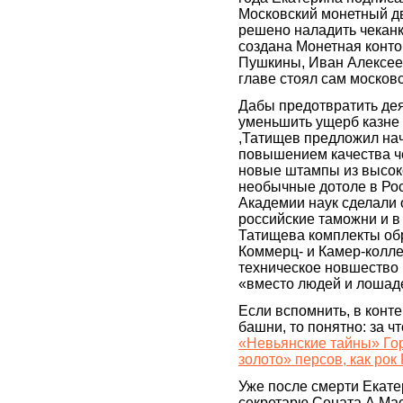
Московский монетный дво
решено наладить чекан
создана Монетная конто
Пушкины, Иван Алексеев
главе стоял сам москов
Дабы предотвратить де
уменьшить ущерб казне 
,Татищев предложил нач
повышением качества ч
новые штампы из высок
необычные дотоле в Рос
Академии наук сделали 
российские таможни и 
Татищева комплекты обр
Коммерц- и Камер-колле
техническое новшество 
«вместо людей и лошаде
Если вспомнить, в конте
башни, то понятно: за 
«Невьянские тайны» Гор
золото» персов, как ро
Уже после смерти Екате
секретарю Сената А.Мас