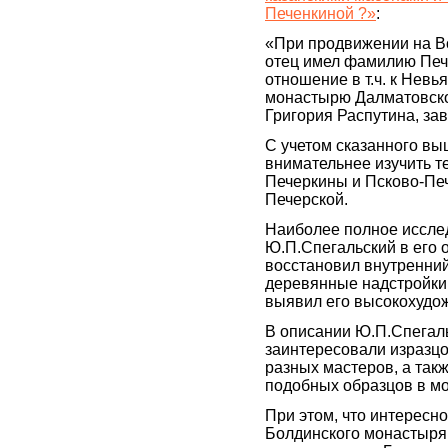
Печенкиной ?»
:
«При продвижении на Во
отец имел фамилию Печ
отношение в т.ч. к Нев
монастырю Далматовск
Григория Распутина, з
C учетом сказанного вы
внимательнее изучить 
Печеркины и Псково-Печ
Печерской.
Наиболее полное иссле
Ю.П.Спегальский в его 
восстановил внутренний
деревянные надстройки 
выявил его высокохудож
В описании Ю.П.Спегаль
заинтересовали изразцо
разных мастеров, а такж
подобных образцов в мо
При этом, что интересн
Болдинского монастыря,