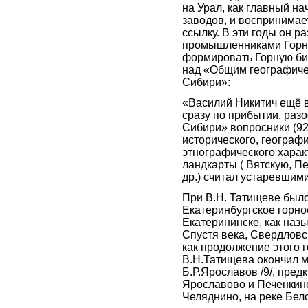
на Урал, как главный на
заводов, и воспринимает
ссылку. В эти годы он р
промышленниками Горны
формировать Горную би
над «Общим географич
Сибири»:
«Василий Никитич ещё в 
сразу по прибытии, раз
Сибири» вопросники (92
исторического, географи
этнографического характ
ландкарты ( Вятскую, П
др.) считал устаревшим
При В.Н. Татищеве было
Екатеринбургское горно
Екатерининске, как наз
Спустя века, Свердловс
как продолжение этого 
В.Н.Татищева окончил м
Б.Р.Ярославов /9/, пред
Ярославово и Печенкин
Челяднино, на реке Бело