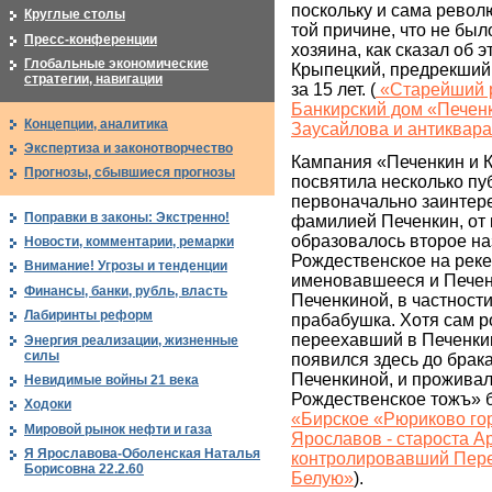
поскольку и сама рево
Круглые столы
той причине, что не был
Пресс-конференции
хозяина, как сказал об 
Глобальные экономические
Крыпецкий, предрекший
стратегии, навигации
за 15 лет. (
«Старейший 
Банкирский дом «Печенк
Концепции, аналитика
Заусайлова и антиквар
Экспертиза и законотворчество
Кампания «Печенкин и К
Прогнозы, сбывшиеся прогнозы
посвятила несколько пу
первоначально заинтер
Поправки в законы: Экстренно!
фамилией Печенкин, от 
образовалось второе на
Новости, комментарии, ремарки
Рождественское на реке
Внимание! Угрозы и тенденции
именовавшееся и Печен
Финансы, банки, рубль, власть
Печенкиной, в частност
Лабиринты реформ
прабабушка. Хотя сам 
переехавший в Печенки
Энергия реализации, жизненные
силы
появился здесь до брак
Печенкиной, и проживал
Невидимые войны 21 века
Рождественское тожъ» б
Ходоки
«Бирское «Рюриково го
Мировой рынок нефти и газа
Ярославов - староста Ар
Я Ярославова-Оболенская Наталья
контролировавший Пере
Борисовна 22.2.60
Белую»
).