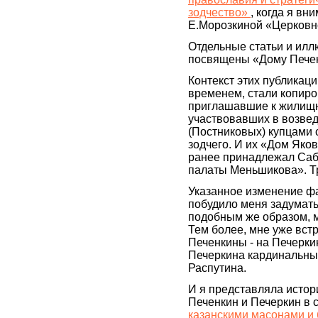
зодчество»
, когда я вн
Е.Морозкиной «Церковно
Отдельные статьи и илл
посвящены «Дому Печен
Контекст этих публикаци
временем, стали копиро
приглашавшие к жилищн
участвовавших в возвед
(Постниковых) купцами 
зодчего. И их «Дом Яко
ранее принадлежал Сабу
палаты Меньшикова». Т
Указанное изменение ф
побудило меня задумать
подобным же образом, 
Тем более, мне уже вст
Печенкины - на Печеркин
Печеркина кардинальны
Распутина.
И я представляла исто
Печенкин и Печеркин в 
казанскими масонами и