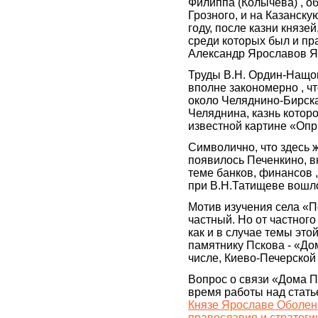
Филиппа (Колычева) , о
Грозного, и на Казанск
году, после казни князе
среди которых был и пр
Александр Ярославов Я
Труды В.Н. Ордин-Нащок
вполне закономерно , ч
около Челяднино-Бирск
Челяднина, казнь котор
известной картине «Опр
Символично, что здесь 
появилось Печенкино, в
теме банков, финансов ,
при В.Н.Татищеве вошло
Мотив изучения села «П
частный. Но от частного
как и в случае темы это
памятнику Пскова - «До
числе, Киево-Печерской
Вопрос о связи «Дома П
время работы над стат
Князе Ярославе Оболен
православия и стратеги