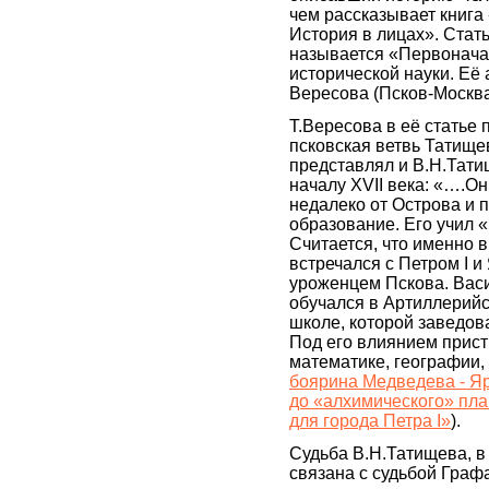
чем рассказывает книга
История в лицах». Стат
называется «Первонача
исторической науки. Её
Вересова (Псков-Москва
Т.Вересова в её статье 
псковская ветвь Татище
представлял и В.Н.Тати
началу XVII века: «….Он
недалеко от Острова и 
образование. Его учил 
Считается, что именно 
встречался с Петром I и
уроженцем Пскова. Вас
обучался в Артиллерий
школе, которой заведов
Под его влиянием прист
математике, географии, 
боярина Медведева - Я
до «алхимического» пл
для города Петра I»
).
Судьба В.Н.Татищева, в
связана с судьбой Граф