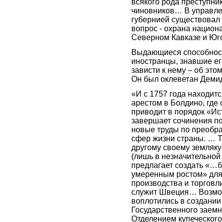
всякого рода преступни
чиновников… В управле
губернией существова
вопрос - охрана национ
Северном Кавказе и Юго
Выдающиеся способнос
иностранцы, знавшие ег
зависти к нему – об это
Он был оклеветан Деми
«И с 1757 года находит
арестом в Болдино, где
приводит в порядок «Ис
завершает сочинения по
новые труды по преобр
сфер жизни страны. … 
другому своему земляк
(лишь в незначительной
предлагает создать «…б
умеренным ростом» для
производства и торговл
служит Швеция… Возмож
воплотились в создании 
Государственного заемн
Отделением купеческого