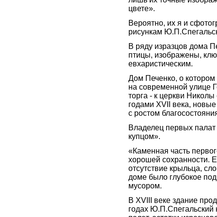
цвете».
Вероятно, их я и сфото
рисункам Ю.П.Спегальск
В ряду изразцов дома П
птицы, изображены, кл
евхаристическим.
Дом Печенко, о котором
на современной улице Г
торга - к церкви Николы
годами XVII века, новые
с ростом благосостояни
Владелец первых палат
купцом».
«Каменная часть первог
хорошей сохранности. 
отсутствие крыльца, сл
доме было глубокое по
мусором.
В XVIII веке здание пр
годах Ю.П.Спегальский