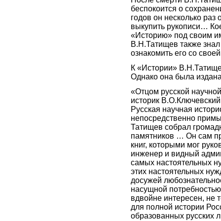
беспокоится о сохранени
годов он несколько раз
выкупить рукописи… Кое
«Историю» под своим и
В.Н.Татищев также знал
ознакомить его со своей
К «Истории» В.Н.Татищ
Однако она была издана
«Отцом русской научно
историк В.О.Ключевский.
Русская научная истори
непосредственно примы
Татищев собрал громад
памятников … Он сам пр
книг, которыми мог рук
инженер и видный админ
самых настоятельных ну
этих настоятельных нуж
досужей любознательнос
насущной потребностью 
вдвойне интересен, не 
для полной истории Росс
образованных русских 