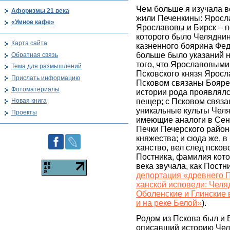
Чем больше я изучала во
Афоризмы 21 века
жили Печенкины: Яросла
«Умное кафе»
Ярославовы и Бирск – 
которого было Челяднин
Карта сайта
казненного боярина Фед
больше было указаний н
Обратная связь
того, что Ярославовым
Тема для размышлений
Псковского князя Яросл
Прислать информацию
Псковом связаны Бояре
Фотоматериалы
истории рода проявлялс
пещер; с Псковом связа
Новая книга
уникальные культы Челя
Проекты
имеющие аналоги в Сен
Печки Печерского райо
княжества; и сюда же, 
ханство, вел след псков
Постника, фамилия кото
века звучала, как Постни
депортация «древнего 
ханской исповеди: Чел
Оболенские и Глинские 
и на реке Белой»
).
Родом из Пскова был и 
описавший историю Челя