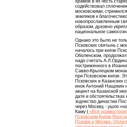
храмов в их честь стар
содействовал сплочению
московскими, стремилс
земляков к благочестив
новопрославленным свя
образом, духовно укреп
национальное самосоз
Однако это было не тол
Псковских святынь с мо
началось при князе Пск
Оболенском, продолжат
надо считать А.Л.Ордин
постриженного в Иоанн
Савво-Крыпецком мона
при Псковском князе. Э
Псковских и Казанских с
инок Антоний Нащокин 
акцент на Казанской ик
дате и обстоятельствах
зодчество династии Пос
через Москву, - ушло «н
Каму (
«Всё храмостроит
Псковском Князе Яросл
Пскове и Москве. Оплот
стратегические погосты