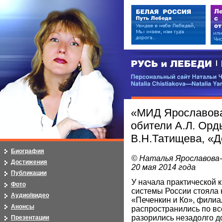
РУСЬ и ЛЕБЕДИ | RUSI — LEB
Персональный сайт Натальи Чистя
Natalia Chistiakova—Natalia Yarosla
«МИД Ярославова
обители А.Л. Орд
В.Н.Татищева, «Д
Биография
© Наталья Ярославова
Достижения
20 мая 2014 года
Публикации
У начала практической 
Фото
системы России стояла 
Аудио/видео
«Печенкин и Ко», филиа
Анонсы
распространились по вс
разорились незадолго д
Презентации