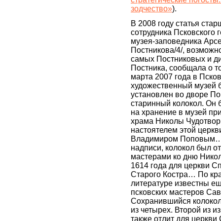
зодчество»
).
В 2008 году статья стар
сотрудника Псковского 
музея-заповедника Арс
Постникова/4/, возможн
самых Постниковых и ди
Постника, сообщала о то
марта 2007 года в Псков
художественный музей 
установлен во дворе По
старинный колокол. Он
на хранение в музей пр
храма Николы Чудотвор
настоятелем этой церкв
Владимиром Поповым… 
надписи, колокол был о
мастерами ко дню Нико
1614 года для церкви С
Старого Костра… По кр
литературе известны ещ
псковских мастеров Сав
Сохранившийся колокол 
из четырех. Второй из 
также отлит для церкви