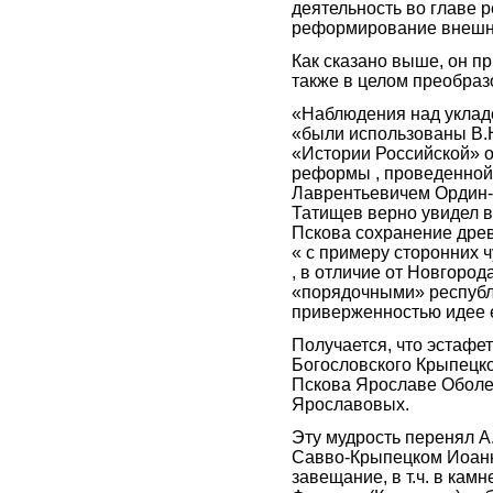
деятельность во главе 
реформирование внешне
Как сказано выше, он пр
также в целом преобраз
«Наблюдения над уклад
«были использованы В.Н
«Истории Российской» о
реформы , проведенной
Лаврентьевичем Ордин-
Татищев верно увидел в
Пскова сохранение древ
« с примеру сторонних 
, в отличие от Новгород
«порядочными» республ
приверженностью идее е
Получается, что эстафе
Богословского Крыпецко
Пскова Ярославе Оболе
Ярославовых.
Эту мудрость перенял А
Савво-Крыпецком Иоанн
завещание, в т.ч. в ка