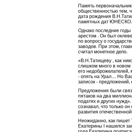
Память первоначальник
общественностью тем, чт
дата рождения В.Н.Тати
памятных дат ЮНЕСКО./
Однако последние годы
арестом . Он был оклев
по вопросу о государст
заводов. При этом, гла
считал монетное дело.
«В.Н.Татищеву , как ник
слишком много в новом 
его недоброжелателей, 
- опять на Урал… Но Ва
записок - предложений,
Предложения были связ
пятаков на два миллион
податях и других нужд».
сознавал, что только он
развития отечественной
Неожиданно, как пишет Т
Екатерины I нашелся за
года Екатерина подписа