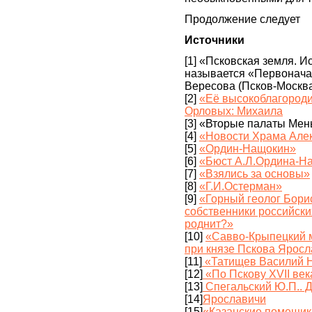
Продолжение следует
Источники
[1] «Псковская земля. И
называется «Первоначал
Вересова (Псков-Москва
[2]
«Её высокоблагороди
Орловых: Михаила
[3] «Вторые палаты Ме
[4]
«Новости Храма Але
[5]
«Ордин-Нащокин»
[6]
«Бюст А.Л.Ордина-Н
[7]
«Взялись за основы»
[8]
«Г.И.Остерман»
[9]
«Горный геолог Бори
собственники российских
роднит?»
[10]
«Савво-Крыпецкий 
при князе Пскова Ярос
[11]
«Татищев Василий 
[12]
«По Пскову XVII век
[13]
Спегальский Ю.П.. 
[14]
Ярославичи
[15]
«Казанские помещики