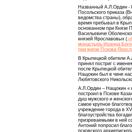
Названный А.Л.Ордин - 
Посольского приказа (
ведомства страны), обр
время пребывал в Крып
основанном при Князе 
Васильевиче Оболенско
князей Ярославовых (
«
монастырь Иоанна Бого
при князе Пскова Ярос
В Крыпецкой обители А
принял постриг с имене
после Крыпецкой обител
Нащокин был в чине нас
Любятовского Никольск
А.Л.Ордин – Нащокин « 
построил в Пскове Каза
душ мужского и женског
самое крупное благотво
учреждение города в XVII
благоустройства богаде
призреваемыми в ней с
Антоний попросил благо
псковского архиепископ