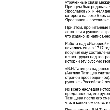
утраченные связи между
Принцем был родоначал
Ярославовых, и Челядни
которого на реке Бирь 
Ярославовы поселились
При этом, прочитанные
летописи и рукописи, к
что издано из написанно
Работа над «Историей» 
началась ещё в 1717 год
поручил ему составлени
в этих трудах над геогр
истории эту русскую ге
«В.Н.Татищев надеялся 
(Англию Татищев считал
страной просвещенной)
рукопись Российской ле
Из всего наследия исто
представляли, его рукоп
Татищева после его сме
что, в конечном счете, и
После смерти В.Н.Татищ