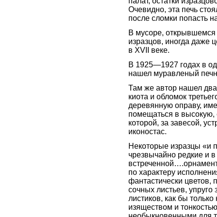
палат, остатки изразцов
Очевидно, эта печь стоя
после сломки попасть на
В мусоре, открывшемся
изразцов, иногда даже ц
в XVII веке.
В 1925—1927 годах в о
нашел муравленый печ
Там же автор нашел дв
киота и обломок третье
деревянную оправу, име
помещаться в высокую, 
которой, за завесой, у
иконостас.
Некоторые изразцы «и п
чрезвычайно редкие и в
встреченной….орнамент
по характеру исполнен
фантастически цветов, 
сочных листьев, упруго
листиков, как бы только
изяществом и тонкостью
необыкновенными для т