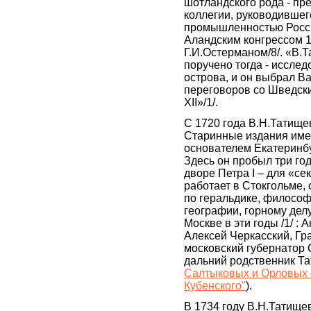
шотландского рода - пр
коллегии, руководившег
промышленностью России
Аландским конгрессом 1
Г.И.Остерманом/8/. «В.
поручено тогда - иссле
острова, и он выбрал Ва
переговоров со Шведск
XII»/1/.
C 1720 года В.Н.Татищев
Старинные издания име
основателем Екатеринбу
Здесь он пробыл три год
дворе Петра I – для «се
работает в Стокгольме, 
по геральдике, философ
географии, горному делу
Москве в эти годы /1/ : 
Алексей Черкасский, Г
московский губернатор 
дальний родственник Та
Салтыковых и Орловых 
Кубенского"
).
В 1734 году В.Н.Татище