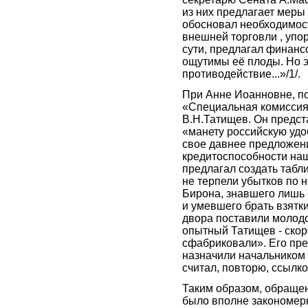
из них предлагает меры
обосновал необходимос
внешней торговли , упо
сути, предлагал финанс
ощутимы её плоды. Но э
противодействие...»/1/.
При Анне Иоанновне, по
«Специальная комиссия
В.Н.Татищев. Он предст
«манету российскую удоб
свое давнее предложен
кредитоспособности на
предлагал создать табл
не терпели убытков по 
Бирона, знавшего лишь 
и умевшего брать взятк
двора поставили молодо
опытный Татищев - скор
сфабриковали». Его пре
назначили начальником 
считал, повторю, ссылкой
Таким образом, обращен
было вполне закономер