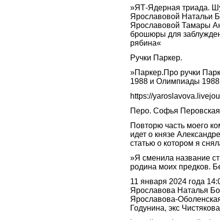
»ЯТ-Ядерная триада. Шу
Ярославовой Натальи Бор
Ярославовой Тамары Ан
брoшюры для заблуждени
рябина«
Ручки Паркер.
»Паркер.Про ручки Парк
1988 и Олимпиады 1988.
https://yaroslavova.livej
Перо. Софья Перовская
Повторю часть моего ко
идет о князе Александ
статью о котором я снял
»Я сменила название ст
родина моих предков. Б
11 января 2024 года 14
Ярославова Наталья Бор
Ярославова-Оболенская 
Годунина, экс Чистякова