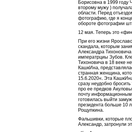
Борисовна в 1999 году
второму мужу ) получал
области. Перед отъезд
фотографию, где я конц
обороте фотографии шт
12 мая. Теперь это «фин
При его жизни Ярославо
скандала, которым заним
Александра Тихоновича
императрциы Зубов. Кле
Тихоновича в 18 веке не
КашкИна, представлялас
странная женщина, кото
15.6.2020«. Эта КашкИна
сразу неудобно бросить
про ее предков Акуловы
почту информационным ш
готовилась выйти замуж
президента больше 10 л
Рощупкина.
Фальшивки, которые плод
Александр, затронули эт