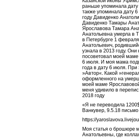
Казанской иконы Уфимско
раньше упоминала дату 
также упоминала дату 6
году Давиденко Анатол
Давиденко Тамары Анат
Ярославова Тамара Ана
Анатольевна умерла в Т
в Петербурге 1 февраля
Анатольевич, родившийся
узнала в 2013 году. Они
посоветовал моей маме
6 июля. И моя мама по
года в дату 6 июля. Пр
»Автор«. Какой »генера
оформленного на умерше
моей маме Ярославовой
меня удивило в перепи
2018 году
«Я не переводила 1200$
Ванкувер, 9.5.18 письмо
https://yaroslavova.livej
Моя статья о брошюре 
Анатольевны, где колла