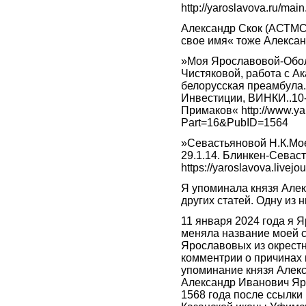
http://yaroslavova.ru/m
Александр Скок (АСТМСУ
свое имя« тоже Алексан
»Моя Ярославовой-Обол
Чистяковой, работа с А
белорусская преамбула.
Инвестиции, ВИНКИ..10-
Примаков« http://www.ya
Part=16&PubID=1564
»Севастьяновой Н.К.Мо
29.1.14. Блинкен-Севас
https://yaroslavova.livej
Я упоминала князя Але
других статей. Одну из н
11 января 2024 года я
меняла название моей с
Ярославовых из окрестн
комментрии о причинах 
упоминание князя Алек
Александр Иванович Яр
1568 года после ссылки 