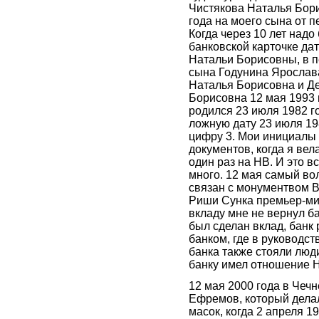
Чистякова Наталья Бори
года на моего сына от 
Когда через 10 лет надо
банковской карточке д
Натальи Борисовны, в 
сына Годунина Ярослава
Наталья Борисовна и Де
Борисовна 12 мая 1993 
родился 23 июля 1982 г
ложную дату 23 июля 19
цифру 3. Мои инициалы
документов, когда я вел
один раз на НВ. И это в
много. 12 мая самый во
связан с монументвом В
Риши Сунка премьер-ми
вкладу мне не вернул бан
был сделан вклад, банк 
банком, где в руководст
банка также стояли люди
банку имел отношение Н
12 мая 2000 года в Чеч
Ефремов, который делал
масок, когда 2 апреля 