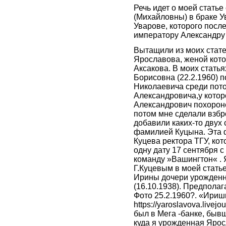
Речь идет о моей статье
(Михайловны) в браке 
Уварове, которого посл
императору Александру 
Вытащили из моих стат
Ярославова, женой кото
Аксакова. В моих стать
Борисовна (22.2.1960) 
Николаевича среди пот
Александровича,у котор
Александрович похорон
потом мне сделали взбр
добавили каких-то двух 
фамилией Куцына. Эта 
Куцева ректора ТГУ, кот
одну дату 17 сентября 
команду »Вашингтон« . 
Г.Куцевым в моей статье
Ирины дочери урожден
(16.10.1938). Предпола
Фото 25.2.1960?. «Ири
https://yaroslavova.live
был в Мега -банке, быв
куда я урожденная Ярос