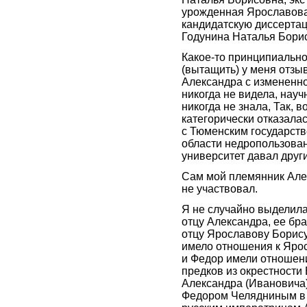
урожденная Ярославов
кандидатскую диссертац
Годунина Наталья Борис
Какое-то принципиально
(вытащить) у меня отзы
Александра с измененно
никогда не видела, нау
никогда не знала, Так, в
категорически отказалас
с Тюменским государств
области недропользова
университет давал друг
Сам мой племянник Але
не участвовал.
Я не случайно выделила
отцу Александра, ее бра
отцу Ярославову Борису
имело отношения к Яро
и Федор имели отношен
предков из окрестности
Александра (Ивановича
Федором Челядниным в 1