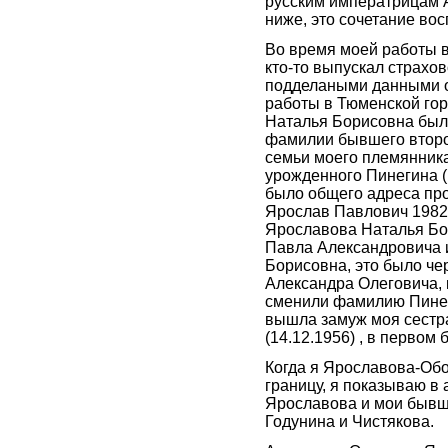
русским императрицам 
ниже, это сочетание во
Во время моей работы в
кто-то выпускал страхо
подделаными данными о
работы в Тюменской го
Наталья Борисовна был
фамилии бывшего второ
семьи моего племянник
урожденного Пинегина (1
было общего адреса про
Ярослав Павлович 1982 
Ярославова Наталья Бо
Павла Александровича и
Борисовна, это было че
Александра Олеговича, 
сменили фамилию Пинег
вышла замуж моя сестр
(14.12.1956) , в первом
Когда я Ярославова-Об
границу, я показываю в
Ярославова и мои бывш
Годунина и Чистякова.