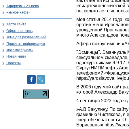
как ответ на использов
»пиартехнологической в
Афоризмы 21 века
несколько лет с исполь
«Умное кафе»
Моя статья 2014 года, к
против меня Ярославов
Карта сайта
урожденной Ярославово
Обратная связь
много Александров поя
Тема для размышлений
Афера вокруг имени »Ал
Прислать информацию
Фотоматериалы
"Эсминцы". Эманнуэль 
Новая книга
сексуальном сканадале, 
однокурсниками 9.9.17
Проекты
СургутНИПИнефть.Афера
телефоном? «Французск
https://yaroslavova.livej
В 2006 году мой сайт р
которой Александр Баку
4 сентября 2023 года я
»А.В.Бакулину. По сайту
фамилию Чистякова, я е
энергобезопасности. О
Борисовны« https://yaros