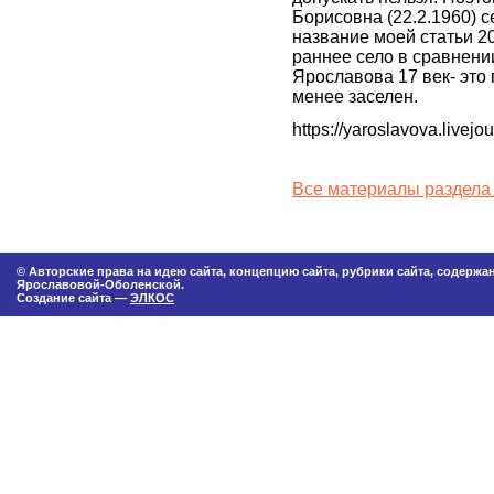
Борисовна (22.2.1960) с
название моей статьи 2
раннее село в сравнен
Ярославова 17 век- это 
менее заселен.
https://yaroslavova.livej
Все материалы раздела
© Авторские права на идею сайта, концепцию сайта, рубрики сайта, содерж
Ярославовой-Оболенской.
Создание сайта —
ЭЛКОС