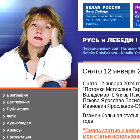
РУСЬ и ЛЕБЕДИ | RUSI — LEB
Персональный сайт Натальи Чистя
Natalia Chistiakova—Natalia Yarosla
Снято 12 января 
Снято 12 января 2024 го
"Потомки Мстислава Гар
Вальдемар II, Князь Пс
Биография
Пскова Ярослава Василь
Достижения
Иванович Ярославов-О
Публикации
Взамен большая статья 
Фото
года
Аудио/видео
"Сняла статью о князе
Анонсы
мои статьи использов
Презентации