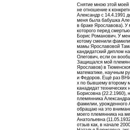
Снятие мною этой моей 
не отношение к конкрет
Александр с 14.4.1991 до
меня была бабушка Але
в браке Ярославова). У
которого перед смертью
Борис Романович. У ме
котому сменили фамилию
мамы Ярославовой Тама
кандидатский диплом н
Олегович, если он вооб
Защищался мой племянн
Ярославов) в Тюменском
математике, научным р
и Федоров. Ещё раз ВН
х по бывшему второму 
канадидат технических 
Борисовна (22.2.1960),
племянника Александра
фамилии, урожденного А
обращаю на это внимани
моего племянника на м
Анатольевна (11.05.1932
отзыв как, в начале 200
Наталья Борисовна, экс