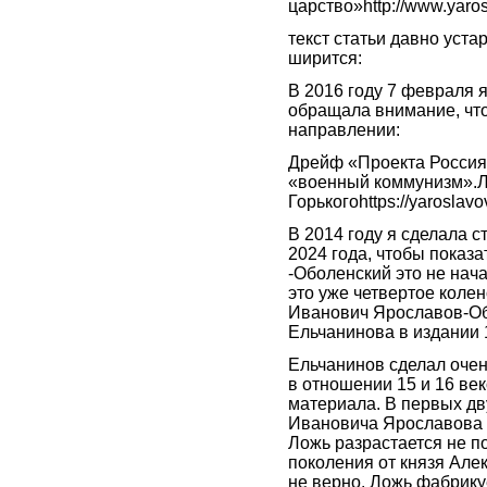
царство»http://www.yaro
текст статьи давно уста
ширится:
В 2016 году 7 февраля
обращала внимание, что
направлении:
Дрейф «Проекта Россия
«военный коммунизм».
Горькогоhttps://yaroslav
В 2014 году я сделала 
2024 года, чтобы показ
-Оболенский это не нач
это уже четвертое коле
Иванович Ярославов-Обо
Ельчанинова в издании 
Ельчанинов сделал очен
в отношении 15 и 16 ве
материала. В первых дву
Ивановича Ярославова 
Ложь разрастается не по
поколения от князя Ал
не верно. Ложь фабрикуе