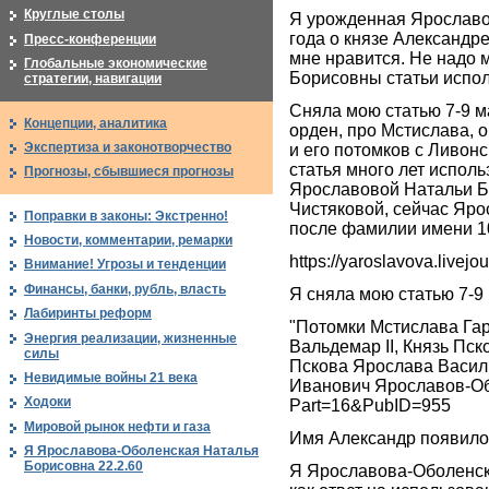
Круглые столы
Я урожденная Ярославо
года о князе Александр
Пресс-конференции
мне нравится. Не надо
Глобальные экономические
Борисовны статьи испол
стратегии, навигации
Сняла мою статью 7-9 м
Концепции, аналитика
орден, про Мстислава, 
Экспертиза и законотворчество
и его потомков с Ливон
статья много лет испол
Прогнозы, сбывшиеся прогнозы
Ярославовой Натальи Бо
Чистяковой, сейчас Яр
Поправки в законы: Экстренно!
после фамилии имени 1
Новости, комментарии, ремарки
https://yaroslavova.livej
Внимание! Угрозы и тенденции
Финансы, банки, рубль, власть
Я сняла мою статью 7-9
Лабиринты реформ
"Потомки Мстислава Гар
Энергия реализации, жизненные
Вальдемар II, Князь Пс
силы
Пскова Ярослава Василь
Невидимые войны 21 века
Иванович Ярославов-Обол
Ходоки
Part=16&PubID=955
Мировой рынок нефти и газа
Имя Александр появилос
Я Ярославова-Оболенская Наталья
Борисовна 22.2.60
Я Ярославова-Оболенск