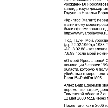
урожденная Ярославова
кандидатскую диссертац
Годунина Наталья Бори
«Криптос (магнит) пере
магнитному моделирова
были сформированы одн
http://www.yaroslavova.
"Год Науки. Мой, урож
(д.р.22.02.1960),в 1988 
-АС. 8.02.88 - заявлени
7.6.99 после моей номин
«О моей Ярославовой-Об
номинации Человек 1998
области, которую я полу
убийствах в мире политик
Part=15&PubID=1805
Александр Ефремов зва
церемонию награждаени
Тюменской области 2 ап
12 мая 2000 года через 
После того, как в 2006