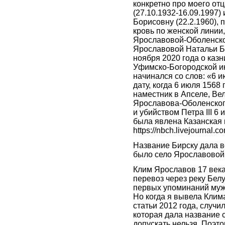
конкретно про моего о
(27.10.1932-16.09.1997
Борисовну (22.2.1960), п
кровь по женской линии
Ярославовой-Оболенско
Ярославовой Натальи Бо
ноября 2020 года о каз
Уфимско-Богородской и
начинался со слов: «6 ию
дату, когда 6 июля 1568
наместник в Апселе, Вел
Ярославова-Оболенског
и убийством Петра III 6 
была явлена Казанская 
https://nbch.livejournal.
Название Бирску дала во
было село Ярославовой 
Клим Ярославов 17 века
перевоз через реку Белу
первых упоминаний муж
Но когда я вывела Клим
статьи 2012 года, случи
которая дала название 
допускать нельзя. Поэт