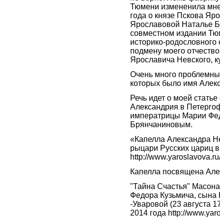
Тюмени измененила мне 
года о князе Пскова Яр
Ярославовой Наталье Б
совместном издании Тюм
историко-родословного 
подмену моего отчество
Ярославича Невского, к
Очень много проблемных
которых было имя Алек
Речь идет о моей статье
Александрия в Петергоф
императрицы Марии Фед
Брянчаниновым.
«Капелла Александра Не
рыцари Русских цариц в
http://www.yaroslavova.
Капелла посвящена Алек
"Тайна Счастья" Масона
Федора Кузьмича, сына
-Уваровой (23 августа 17
2014 года http://www.ya