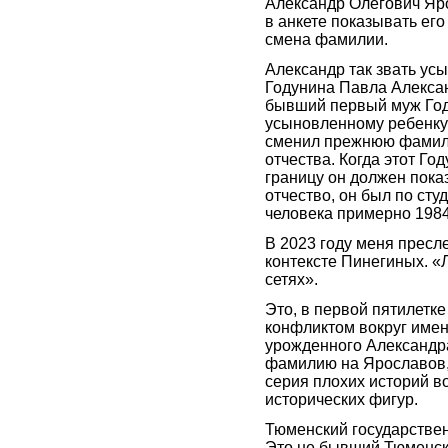
Александр Олегович Яро
в анкете показывать ег
смена фамилии.
Александр так звать ус
Годунина Павла Алексан
бывший первый муж Год
усыновленному ребенку 
сменил прежнюю фамили
отчества. Когда этот Г
границу он должен пок
отчество, он был по сту
человека примерно 1984
В 2023 году меня пресл
контексте Пинегиных. 
сетях».
Это, в первой пятилетк
конфликтом вокруг имен
урожденного Александр
фамилию на Ярославов, з
серия плохих историй во
исторических фигур.
Тюменский государственн
Это не бывший Тюменски