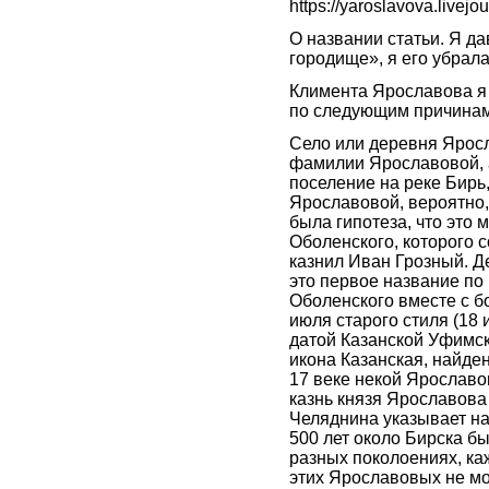
https://yaroslavova.livej
О названии статьи. Я д
городище», я его убрал
Климента Ярославова я 
по следующим причинам
Село или деревня Яросл
фамилии Ярославовой, а
поселение на реке Бирь
Ярославовой, вероятно, 
была гипотеза, что это 
Оболенского, которого с
казнил Иван Грозный. Д
это первое название по
Оболенского вместе с 
июля старого стиля (18 
датой Казанской Уфимск
икона Казанская, найде
17 веке некой Ярославо
казнь князя Ярославова
Челяднина указывает на 
500 лет около Бирска б
разных поколоениях, ка
этих Ярославовых не мож