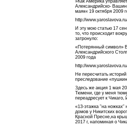
»Как Америка управляе
Александрийско- Вашин
маяк« 19 октября 2009 
http://www.yaroslavova.
И эту мою статью 17 се
то, что происходит вокр
затронуло:
«Потерянный символ» В
Александрийского Столп
2009 года
http://www.yaroslavova.
Не пересчитать историй
преследование «пушкин
Здесь же акция 1 мая 20
Тюмени, где у меня тюм
переадресует к Чикаго, 
«13-этажка "на ножках"
домов у Никитских воро
Красной Пресне,на кры
2017 г, напоминая о Чик