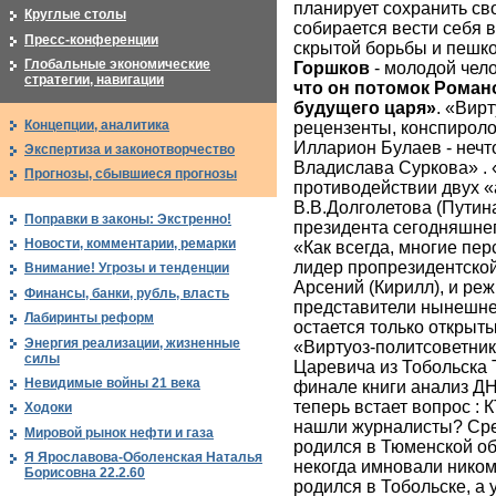
планирует сохранить св
Круглые столы
собирается вести себя 
Пресс-конференции
скрытой борьбы и пешко
Глобальные экономические
Горшков
- молодой чело
стратегии, навигации
что он потомок Романо
будущего царя»
. «Вир
Концепции, аналитика
рецензенты, конспироло
Илларион Булаев - неч
Экспертиза и законотворчество
Владислава Суркова» . 
Прогнозы, сбывшиеся прогнозы
противодействии двух «
В.В.Долголетова (Путин
Поправки в законы: Экстренно!
президента сегодняшнег
Новости, комментарии, ремарки
«Как всегда, многие пе
лидер пропрезидентской
Внимание! Угрозы и тенденции
Арсений (Кирилл), и ре
Финансы, банки, рубль, власть
представители нынешн
Лабиринты реформ
остается только открыт
Энергия реализации, жизненные
«Виртуоз-политсоветник
силы
Царевича из Тобольска 
Невидимые войны 21 века
финале книги анализ ДН
теперь встает вопрос : 
Ходоки
нашли журналисты? Сред
Мировой рынок нефти и газа
родился в Тюменской обла
Я Ярославова-Оболенская Наталья
некогда имновали ником 
Борисовна 22.2.60
родился в Тобольске, а