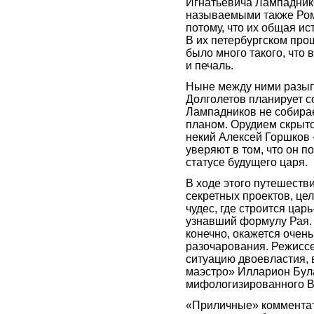
Игнатьевича Лампадник
называемыми также Ром
потому, что их общая ис
В их петербургском про
было много такого, что 
и печаль.
Ныне между ними разыг
Долголетов планирует с
Лампадников не собирае
планом. Орудием скрыто
некий Алексей Горшков -
уверяют в том, что он п
статусе будущего царя.
В ходе этого путешеств
секретных проектов, це
чудес, где строится цар
узнавший формулу Рая.
конечно, окажется очень
разочарования. Режиссе
ситуацию двоевластия, 
маэстро» Илларион Була
мифологизированного В
«Приличные» комментато