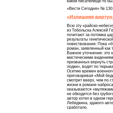
какой писателище-то был
«Вести Сегодня» № 130
«Излишняя виртуо
Всю эту «райско-небесн
из Тобольска Алексей Г
почитают за потомка ца
результаты генетическо
повествования. Пока «б
роман, заявленный как 
Важное уточнение: это 
мистическими видениям
призванных вернуть стр
лодки», водят по тюрьм
Осетию времен военного
приговаривая «Мой бед
смотрит вверх, чем по 
жизни в романе набросан
оказываются «муляжами
не обходится без грубо
автор хотел в одном ге
Лебядкина, эдакого авто
сработало.