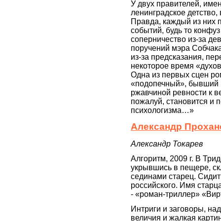
У двух правителей, им
ленинградское детство,
Правда, каждый из них
событий, будь то конфу
соперничество из-за д
поручений мэра Собчака
из-за предсказания, пер
некоторое время «духов
Одна из первых сцен ром
«подопечный», бывший 
ржавчиной ревности к в
пожалуй, становится и п
психологизма…»
Александр Прохано
Александр Токарев
Алгоритм, 2009 г. В Три
укрывшись в пещере, ск
сединами старец. Сидит 
российского. Имя старц
- «роман-триллер» «Вир
Интриги и заговоры, на
величия и жалкая картин