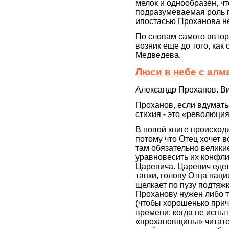
мелок и однообразен, чт
подразумеваемая роль п
ипостасью Проханова не 
По словам самого автор
возник еще до того, как
Медведева.
Люси в небе с алм
Александр Проханов. Ви
Проханов, если вдумать
стихия - это «революция
В новой книге происходи
потому что Отец хочет в
там обязательно велики
уравновесить их конфли
Царевича. Царевич едет 
танки, голову Отца наци
щелкает по пузу подтяж
Проханову нужен либо 
(чтобы хорошенько прич
времени: когда не испы
«прохановщины» читател