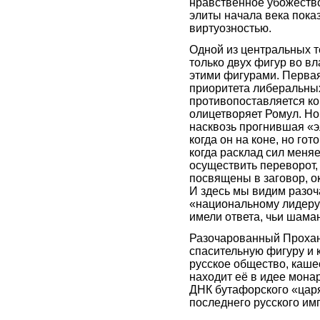
нравственное убожество
элиты начала века пока
виртуозностью.
Одной из центральных т
только двух фигур во вл
этими фигурами. Первая
приоритета либеральны
противопоставляется ко
олицетворяет Ромул. Но
насквозь прогнившая «э
когда он на коне, но гот
когда расклад сил меня
осуществить переворот, 
посвящены в заговор, 
И здесь мы видим разоч
«национальному лидеру
имели ответа, чьи шама
Разочарованный Прохано
спасительную фигуру и 
русское общество, каше
находит её в идее монар
ДНК бутафорского «цар
последнего русского имп