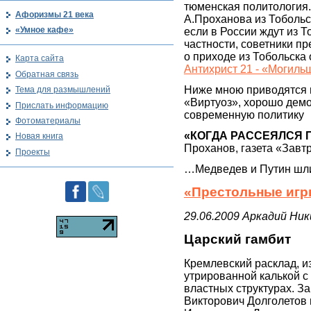
тюменская политология.
Афоризмы 21 века
А.Проханова из Тобольс
«Умное кафе»
если в России ждут из Т
частности, советники п
о приходе из Тобольска
Карта сайта
Антихрист 21 - «Могиль
Обратная связь
Ниже мною приводятся ц
Тема для размышлений
«Виртуоз», хорошо дем
Прислать информацию
современную политику
Фотоматериалы
«КОГДА РАССЕЯЛСЯ
Новая книга
Проханов, газета «Завтр
Проекты
…Медведев и Путин шли 
«Престольные игр
29.06.2009 Аркадий Ни
Царский гамбит
Кремлевский расклад, и
утрированной калькой с
властных структурах. З
Викторович Долголетов 