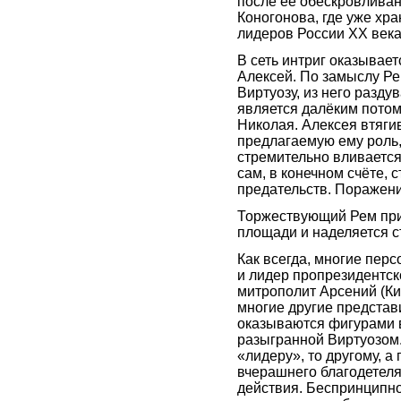
после её обескровливан
Коногонова, где уже хр
лидеров России XX века
В сеть интриг оказывае
Алексей. По замыслу Ре
Виртуозу, из него разду
является далёким потом
Николая. Алексея втяги
предлагаемую ему роль,
стремительно вливается
сам, в конечном счёте, 
предательств. Поражен
Торжествующий Рем при
площади и наделяется с
Как всегда, многие пер
и лидер пропрезидентск
митрополит Арсений (Ки
многие другие представ
оказываются фигурами 
разыгранной Виртуозом.
«лидеру», то другому, а
вчерашнего благодетеля.
действия. Беспринципнос