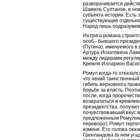
разворачивается действ
Шамиль Султанов, в нов
субъекта истории. Есть 
существующие отдельно 
Народ лишь подразумева
Интрига романа строитс
особ - бывшего президе
(Путина), именуемого в
Артура Игнатовича Лам
между лидерами регули
Кремля Илларион Василь
Ромул когда-то отказалс
что некий таинственный 
гибель верховного прав
борьбе за власть. Поэт
после, когда пророчеств
возвратиться в кремлев
президентства, получил
почувствовавший вкус в
предложенным Ромулом
переворот, Ромул терпи
измене. Его голова ока
Гренландова (в нем уга