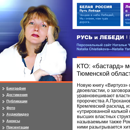
РУСЬ и ЛЕБЕДИ | RUSI — LEB
Персональный сайт Натальи Чистя
Natalia Chistiakova—Natalia Yarosla
КТО: «бастард» 
Тюменской облас
Новую книгу «Виртуоз» 
Биография
двоевластии, о заговора
Достижения
уравновешивают властн
пророчества А.Проханов
Публикации
Кремлевский расклад, и
Фото
«утрированной калькой 
Аудио/видео
высших властных струк
Анонсы
называемыми также Ром
ними разыгрывается хи
Презентации