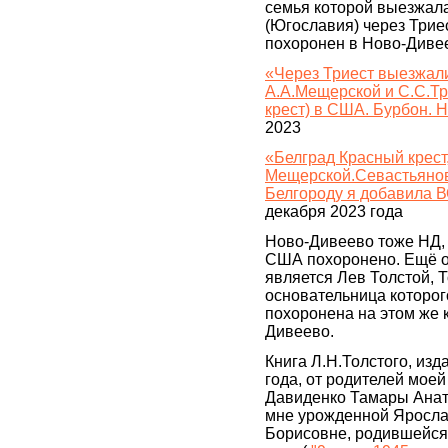
семья которой выезжала
(Югославия) через Трие
похоронен в Ново-Дивее
«Через Триест выезжал
А.А.Мещерской и С.С.Тр
крест) в США. Бурбон. 
2023
«Белград Красный крест
Мещерской.Севастьянов 
Белгороду я добавила В
декабря 2023 года
Ново-Дивеево тоже НД, 
США похоронено. Ещё 
является Лев Толстой, 
основательница которог
похоронена на этом же 
Дивеево.
Книга Л.Н.Толстого, изд
года, от родителей мое
Давиденко Тамары Ана
мне урожденной Яросла
Борисовне, родившейся