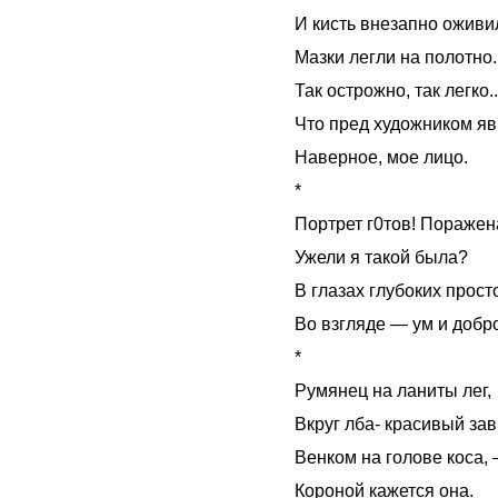
И кисть внезапно оживи
Мазки легли на полотно.
Так острожно, так легко..
Что пред художником я
Наверное, мое лицо.
*
Портрет г0тов! Поражен
Ужели я такой была?
В глазах глубоких прост
Во взгляде — ум и добр
*
Румянец на ланиты лег,
Вкруг лба- красивый зав
Венком на голове коса,
Короной кажется она.