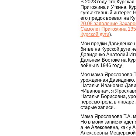
В 2023 году это Курская 
Пригожина и Уткина. Кур
субъективный интерес 
его предок воевал на Ку
20.08 заявление Захаро
Самолет Пригожина 135
Курской дуги
).
Мои предки Давиденко н
битве на Курской дуге н
Давиденко Анатолий Иг
Дальнем Востоке на Кур
войны в 1946 году.
Моя мама Ярославова Т
урожденная Давиденко,
Наталья Ивановна Давид
«Ивановна», я Ярослав
Наталья Борисовна, ур
пересмотрела в январе 
старые записи.
Мама Ярославова Т.А. м
Но в моих записях идет
а не Алексеевна, как у
Алексеевны Мещерской, 