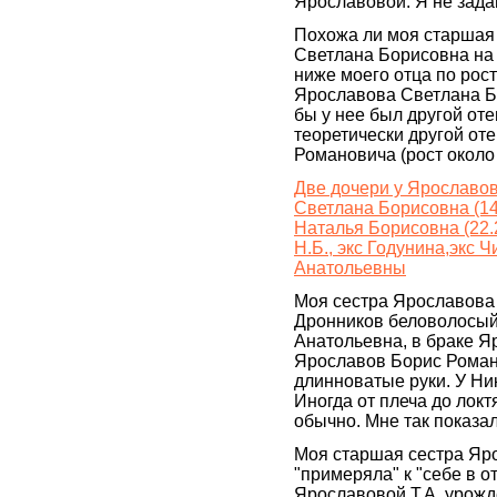
Ярославовой. Я не задав
Похожа ли моя старшая
Светлана Борисовна на
ниже моего отца по рост
Ярославова Светлана Б
бы у нее был другой оте
теоретически другой от
Романовича (рост около 
Две дочери у Ярославо
Светлана Борисовна (14.
Наталья Борисовна (22.
Н.Б., экс Годунина,экс
Анатольевны
Моя сестра Ярославова
Дронников беловолосый
Анатольевна, в браке Я
Ярославов Борис Роман
длинноватые руки. У Ни
Иногда от плеча до локт
обычно. Мне так показал
Моя старшая сестра Яро
"примеряла" к "себе в 
Ярославовой Т.А, урож