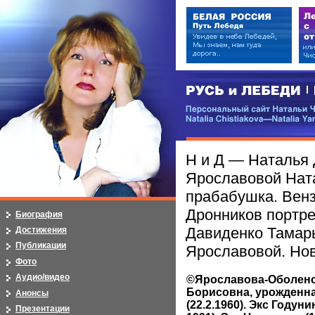
РУСЬ и ЛЕБЕДИ | RUSI — LEB
Персональный сайт Натальи Чистя
Natalia Chistiakova—Natalia Yarosla
Н и Д — Наталья 
Ярославовой Ната
прабабушка. Венз
Дронников портр
Биография
Давиденко Тамар
Достижения
Публикации
Ярославовой. Но
Фото
Аудио/видео
©Ярославова-Оболенс
Борисовна, урожденн
Анонсы
(22.2.1960). Экс Годунин
Презентации