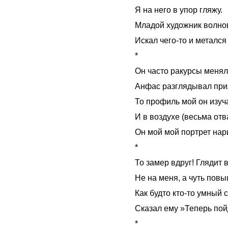
Я на него в упор гляжу.
Младой художник волно
Искал чего-то и метался
*
Он часто ракурсы менял
Анфас разглядывал пр
То профиль мой он изуч
И в воздухе (весьма от
Он мой мой портрет нар
*
То замер вдруг! Глядит 
Не на меня, а чуть повы
Как будто кто-то умный
Сказал ему »Теперь пой
*