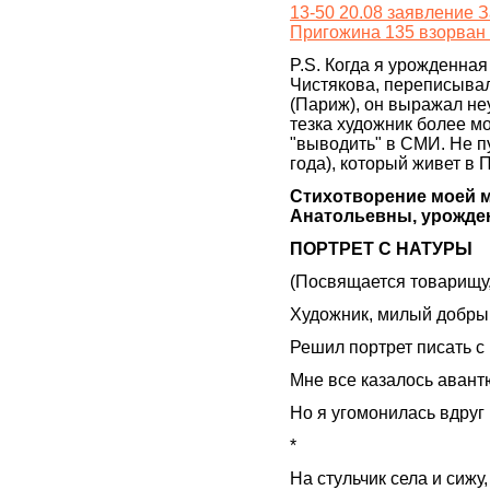
13-50 20.08 заявление 
Пригожина 135 взорван 
P.S. Когда я урожденна
Чистякова, переписыва
(Париж), он выражал не
тезка художник более м
"выводить" в СМИ. Не п
года), который живет в 
Стихотворение моей 
Анатольевны, урожденн
ПОРТРЕТ С НАТУРЫ
(Посвящается товарищу,
Художник, милый добрый
Решил портрет писать с
Мне все казалось авант
Но я угомонилась вдруг
*
На стульчик села и сижу,