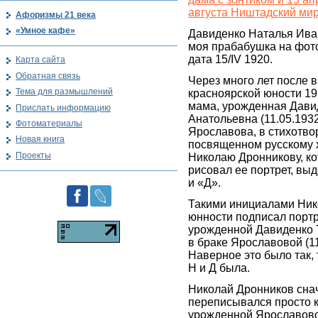
августа Ништадский мир
Афоризмы 21 века
«Умное кафе»
Давиденко Наталья Ива
моя прабабушка на фот
дата 15/IV 1920.
Карта сайта
Обратная связь
Через много лет после 
Тема для размышлений
красноярской юности 19
мама, урожденная Дави
Прислать информацию
Анатольевна (11.05.1932
Фотоматериалы
Ярославова, в стихотво
Новая книга
посвященном русскому 
Проекты
Николаю Дронникову, к
рисовал ее портрет, вы
и «Д».
Такими инициалами Ник
юнности подписал порт
урожденной Давиденко 
в браке Ярославовой (11
Наверное это было так, 
Н и Д была.
Николай Дронников снач
переписывался просто к
урожденной Ярославов