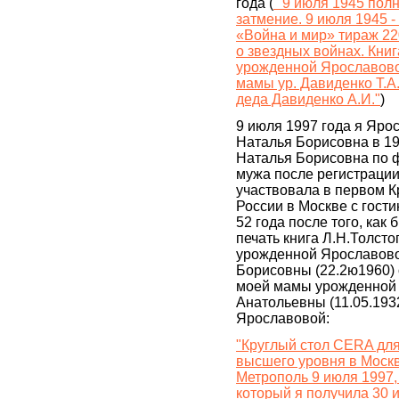
года (
"9 июля 1945 пол
затмение. 9 июля 1945 -
«Война и мир» тираж 22
о звездных войнах. Кни
урожденной Ярославовой 
мамы ур. Давиденко Т.А
деда Давиденко А.И."
)
9 июля 1997 года я Яр
Наталья Борисовна в 19
Наталья Борисовна по
мужа после регистрации
участвовала в первом К
России в Москве с гост
52 года после того, как
печать книга Л.Н.Толст
урожденной Ярославов
Борисовны (22.2ю1960) 
моей мамы урожденной
Анатольевны (11.05.1932
Ярославовой:
"Круглый стол CERA дл
высшего уровня в Москв
Метрополь 9 июля 1997,
который я получила 30 