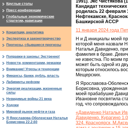
1991). Экс Чистякова (14
Круглые столы
Кандидат технических н
Пресс-конференции
родилась 22 февраля 1
Нефтекамске, Краснок
Глобальные экономические
стратегии, навигации
Башкирской АССР
11 января 2024 года Пе
Концепции, аналитика
Н и Д инициалы моей пр
Экспертиза и законотворчество
которой меня назвали Н
Прогнозы, сбывшиеся прогнозы
Наталья Давиденко, при
фамилия в браке. Девич
Поправки в законы: Экстренно!
не известна. По моим п
Новости, комментарии, ремарки
может быть одной из дв
которым относилось во
Внимание! Угрозы и тенденции
Мещерских.
Финансы, банки, рубль, власть
Лабиринты реформ
Я Ярославова-Оболенск
Борисовна, урожденная
Энергия реализации, жизненные
силы
моей прабабушке Давид
Ивановне посвятила ста
Невидимые войны 21 века
год, что сопровождалос
Ходоки
Мировой рынок нефти и газа
«Давиденко Наталья Ив
Давиденко. Курагино 1.
Я Ярославова-Оболенская Наталья
Борисовна 22.2.60
324. Красноярск, М.Аксе
дама с зонтиком и 15 ап