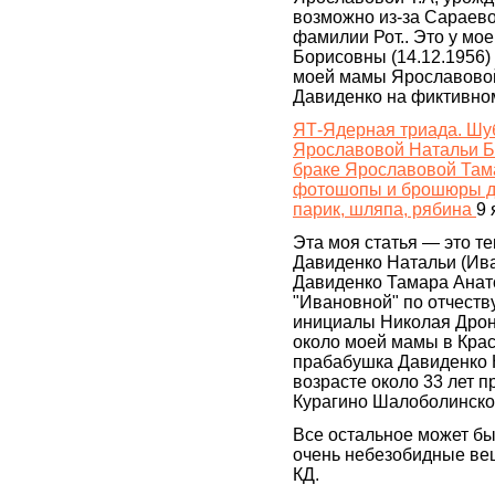
возможно из-за Сараево
фамилии Рот.. Это у м
Борисовны (14.12.1956) 
моей мамы Ярославово
Давиденко на фиктивно
ЯТ-Ядерная триада. Шуб
Ярославовой Натальи Бор
браке Ярославовой Там
фотошопы и брoшюры дл
парик, шляпа, рябина
9 
Эта моя статья — это т
Давиденко Натальи (Ив
Давиденко Тамара Анат
"Ивановной" по отчеств
инициалы Николая Дронн
около моей мамы в Красн
прабабушка Давиденко Н
возрасте около 33 лет п
Курагино Шалоболинско
Все остальное может быт
очень небезобидные вещи
КД.