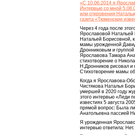
«С 10.06.2014 я Яросл
Интервью со мной 5.08.
или откровения Натальи
газета «Тюменские изве
Через 4 года после это
Ярославовой Натальей Б
Натальей Борисовной, 
мамы урожденной Дави
Дронниковым и группой 
Ярославова Тамара Ана
стихотворение о Никола
Н.Дронников рисовал и 
Стихотворение мамы об
Когда я Ярославова-Обо
Чистякова Наталья Бор
умершей в 2020 году жу
этого интервью «Леди по
известиях 5 августа 200
прямой вопрос: Была л
Анатольевна пассией Н
Я урожденная Ярославов
интервью ответила: Нет.