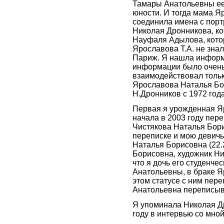
Тамары Анатольевны ее 
юности. И тогда мама 
соединила имена с порт
Николая Дронникова, ко
Науфаля Адылова, кото
Ярославова Т.А. не знал
Париж. Я нашла информ
информации было очень 
взаимодействовал тольк
Ярославова Наталья Бор
Н.Дронников с 1972 год
Первая я урожденная Яр
начала в 2003 году пер
Чистякова Наталья Бори
переписке и мою девич
Наталья Борисовна (22.
Борисовна, художник Ни
что я дочь его студенч
Анатольевны, в браке Яр
этом статусе с ним пе
Анатольевна переписыв
Я упоминала Николая Др
году в интервью со мной 