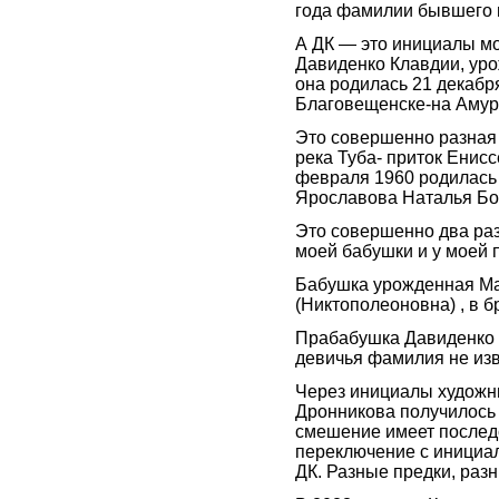
года фамилии бывшего 
А ДК — это инициалы м
Давиденко Клавдии, ур
она родилась 21 декабря
Благовещенске-на Амур
Это совершенно разная 
река Туба- приток Енисс
февраля 1960 родилась
Ярославова Наталья Бо
Это совершенно два ра
моей бабушки и у моей 
Бабушка урожденная М
(Никтополеоновна) , в б
Прабабушка Давиденко 
девичья фамилия не изв
Через инициалы художн
Дронникова получилось
смешение имеет послед
переключение с инициа
ДК. Разные предки, раз