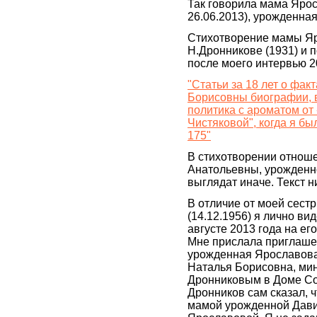
Так говорила мама Ярос
26.06.2013), урожденна
Стихотворение мамы Яро
Н.Дронникове (1931) и п
после моего интервью 2
"Статьи за 18 лет о фа
Борисовны биографии, в
политика с ароматом от
Чистяковой", когда я бы
175"
В стихотворении отно
Анатольевны, урожденн
выглядат иначе. Текст н
В отличие от моей сес
(14.12.1956) я лично в
августе 2013 года на е
Мне прислала приглаше
урожденная Ярославова 
Наталья Борисовна, мин
Дронниковым в Доме Со
Дронников сам сказал, 
мамой урожденной Дави