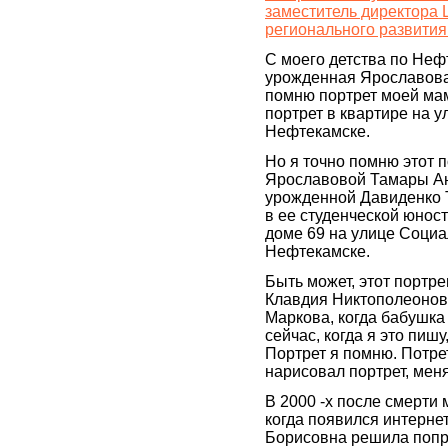
заместитель директора 
регионального развития
С моего детства по Неф
урожденная Ярославов
помню портрет моей мам
портрет в квартире на у
Нефтекамске.
Но я точно помню этот 
Ярославовой Тамары А
урожденной Давиденко
в ее студенческой юност
доме 69 на улице Социа
Нефтекамске.
Быть может, этот портр
Клавдия Никтополеоновн
Маркова, когда бабушка
сейчас, когда я это пиш
Портрет я помню. Потрет
нарисовал портрет, меня
В 2000 -х после смерти
когда появился интерне
Борисовна решила попр