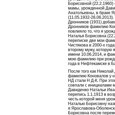
Борисовной (22.2.1960)
мамы, урожденной Дав
Анатольевны, в браке 
(11.05.1932-26.06.2013)
Дронников (1931) добав
Дронников фамилию Кон
повлияло то, что я уро
Наталья Борисовна (22.
переписке две мои фам
Чистякова в 2000-х год
второму мужу, которую 
имени 10.06.2014, и ф
мою фамилию при рожд
года в Нефтекамске в Б
После того как Николай
фамилию Коновалов у н
НД стали Н Д-К. При эт
совпали с инициалами 
Давиденко Натальи Ива
перепись 1.1.1913 в возр
честь которой меня ур
Наталью Борисовну наз
я Ярославова-Оболенск
Борисовна после перем