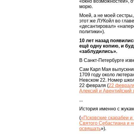
«окно возможностей», о
морю.
Моей, а не моей сестры
этот же ЛУКойл во глав
«десантировал» «напе
политики»).
10 лет назад появили
ещё одну копию, и буд
«заблудились».
В Санкт-Петербурге изв
Сам Карл Мая выпускни
1709 году около лютера
Невском 22. Номер школ
22 февраля (
22 февраля
Алексий и Авентийский 
...
История именно с жука
(
«Псковские скарабеи и
Святого Себастиана и н
освящать
»).