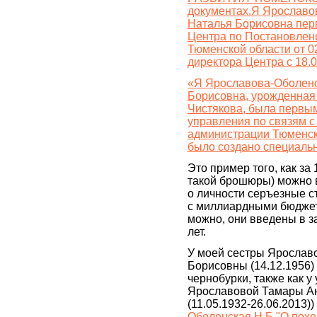
документах.Я Ярославо
Наталья Борисовна перв
Центра по Постановлен
Тюменской области от 02
директора Центра с 18.0
«Я Ярославова-Оболен
Борисовна, урожденная
Чистякова, была первы
управления по связям 
администрации Тюменск
было создано специаль
Это пример того, как за
такой брошюры) можно 
о личности серъезные с
с миллиардными бюджет
можно, они введены в з
лет.
У моей сестры Ярослав
Борисовны (14.12.1956)
чернобурки, также как 
Ярославовой Тамары А
(11.05.1932-26.06.2013)) 
Оболенская Н.Б."О похо