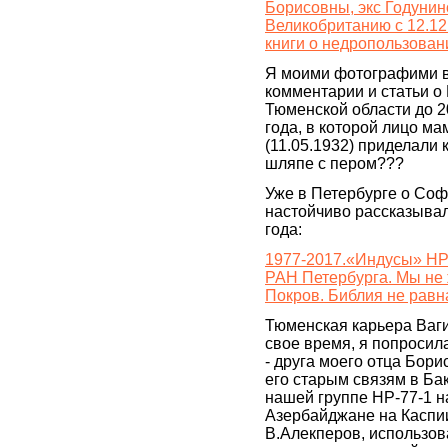
Борисовны, экс Годунино
Великобританию с 12.12.
книги о недропользован
Я моими фотографими в
комментарии и статьи о
Тюменской области до 2
года, в которой лицо 
(11.05.1932) приделали 
шляпе с пером???
Уже в Петербурге о Соф
настойчиво рассказывала
года:
1977-2017.«Индусы» НР
РАН Петербурга. Мы не 
Покров. Библия не равн
Тюменская карьера Ваги
свое время, я попроси
- друга моего отца Бор
его старым связям в Бак
нашей группе НР-77-1 
Азербайджане на Каспии
В.Алекперов, использов