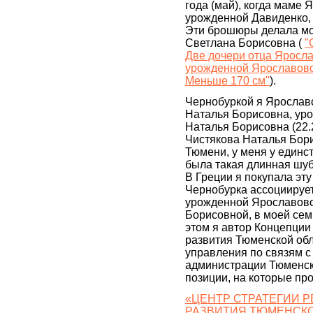
года (май), когда маме 
урожденной Давиденко, 
Эти брошюры делала мо
Светлана Борисовна (
"
Две дочери отца Яросла
урожденной Ярославовой
Меньше 170 см"
).
Чернобуркой я Ярослав
Наталья Борисовна, ур
Наталья Борисовна (22.2
Чистякова Наталья Бор
Тюмени, у меня у единс
была такая длинная шуб
В Греции я покупала эту
Чернобурка ассоциирует
урожденной Ярославов
Борисовной, в моей се
этом я автор Концепции
развития Тюменской обл
управления по связям 
администрации Тюменско
позиции, на которые пр
«ЦЕНТР СТРАТЕГИИ 
РАЗВИТИЯ ТЮМЕНСКО