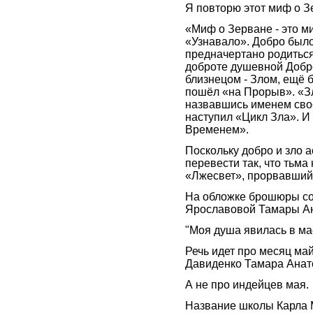
Я повторю этот миф о Зе
«Миф о Зерване - это ми
«Узнавало». Добро было
предначертано родиться
доброте душевной Добр
близнецом - Злом, ещё 
пошёл «на Прорыв». «Зл
назвавшись именем свое
наступил «Цикл Зла». И 
Временем».
Поскольку добро и зло а
перевести так, что тьма
«Лжесвет», прорвавшийс
На обложке брошюры со
Ярославовой Тамары Ан
"Моя душа явилась в ма
Речь идет про месяц ма
Давиденко Тамара Анато
А не про индейцев мая.
Название школы Карла 