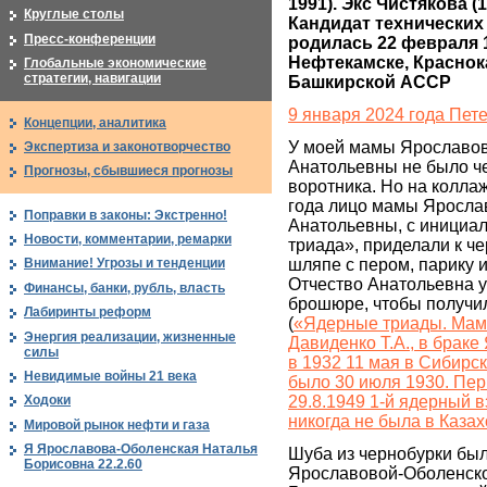
1991). Экс Чистякова (14
Круглые столы
Кандидат технических н
Пресс-конференции
родилась 22 февраля 1
Нефтекамске, Краснок
Глобальные экономические
стратегии, навигации
Башкирской АССР
9 января 2024 года Пет
Концепции, аналитика
У моей мамы Ярославо
Экспертиза и законотворчество
Анатольевны не было ч
Прогнозы, сбывшиеся прогнозы
воротника. Но на колла
года лицо мамы Яросл
Поправки в законы: Экстренно!
Анатольевны, с инициал
Новости, комментарии, ремарки
триада», приделали к че
шляпе с пером, парику и
Внимание! Угрозы и тенденции
Отчество Анатольевна 
Финансы, банки, рубль, власть
брошюре, чтобы получи
Лабиринты реформ
(
«Ядерные триады. Мам
Энергия реализации, жизненные
Давиденко Т.А., в браке
силы
в 1932 11 мая в Сибирск
Невидимые войны 21 века
было 30 июля 1930. Пе
29.8.1949 1-й ядерный 
Ходоки
никогда не была в Каза
Мировой рынок нефти и газа
Я Ярославова-Оболенская Наталья
Шуба из чернобурки был
Борисовна 22.2.60
Ярославовой-Оболенск