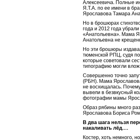
Алексеевича. Полные 
Я.Т.А. по ее имени в бр
Ярославова Тамара Ана
Но в брошюрах стихотв
года и 2012 года убрал
«Анатольевна». Мама Я
Анатольевна не крещен
Но эти брошюры издава
тюменской РПЦ, судя п
которые советовали сес
типографию могли вложи
Совершенно точно запу
(РБН). Мама Ярославова
не восхищалась. Почему
вывели в безвкусный к
фотографии мамы Яросл
Образ рябины много раз
Ярославова Бориса Рома
В два шага нельзя пер
накаливать лёд.…
Костер, хоть немного, н