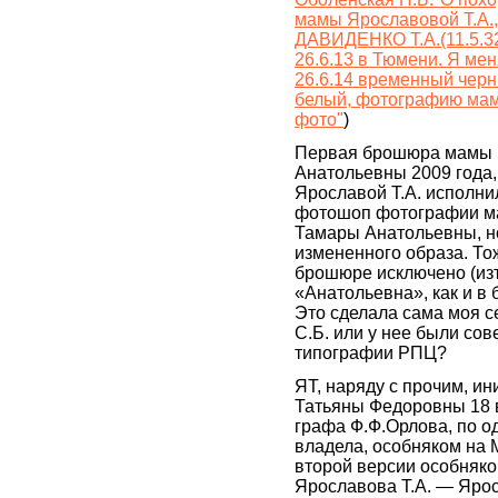
мамы Ярославовой Т.А.
ДАВИДЕНКО Т.А.(11.5.32
26.6.13 в Тюмени. Я мен
26.6.14 временный черн
белый, фотографию мам
фото"
)
Первая брошюра мамы 
Анатольевны 2009 года,
Ярославой Т.А. исполнил
фотошоп фотографии м
Тамары Анатольевны, н
измененного образа. То
брошюре исключено (из
«Анатольевна», как и в
Это сделала сама моя 
С.Б. или у нее были сов
типографии РПЦ?
ЯТ, наряду с прочим, и
Татьяны Федоровны 18 
графа Ф.Ф.Орлова, по о
владела, особняком на 
второй версии особняк
Ярославова Т.А. — Яро