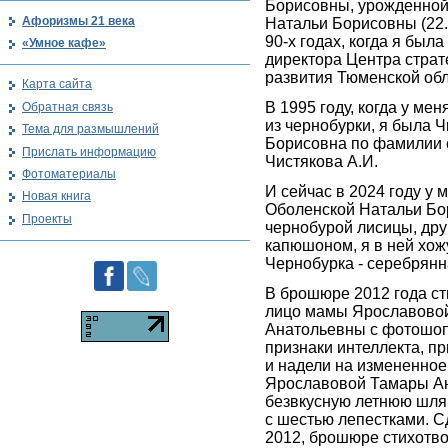
Борисовны, урожденно
Афоризмы 21 века
Натальи Борисовны (22.2
90-х годах, когда я был
«Умное кафе»
директора Центра страт
развития Тюменской обл
Карта сайта
В 1995 году, когда у ме
Обратная связь
из чернобурки, я была 
Тема для размышлений
Борисовна по фамилии
Прислать информацию
Чистякова А.И.
Фотоматериалы
И сейчас в 2024 году у
Новая книга
Оболенской Натальи Бо
Проекты
чернобурой лисицы, друг
капюшоном, я в ней хож
Чернобурка - серебрянная
В брошюре 2012 года с
лицо мамы Ярославово
Анатольевны с фотошоп
признаки интеллекта, п
и надели на измененно
Ярославовой Тамары А
безвкусную летнюю шляп
с шестью лепестками. С
2012, брошюре стихотв