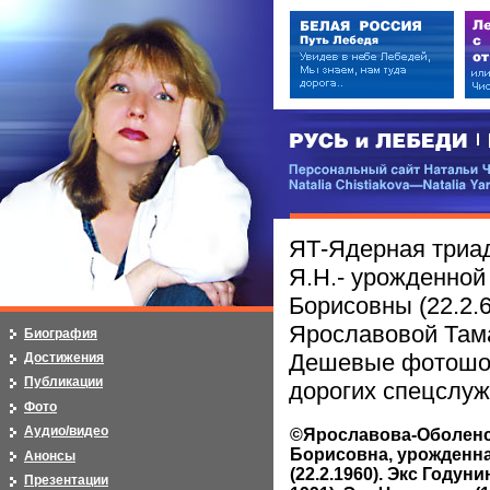
РУСЬ и ЛЕБЕДИ | RUSI — LEB
Персональный сайт Натальи Чистя
Natalia Chistiakova—Natalia Yarosla
ЯТ-Ядерная триад
Я.Н.- урожденной
Борисовны (22.2.6
Ярославовой Тама
Биография
Дешевые фотошо
Достижения
Публикации
дорогих спецслуж
Фото
Аудио/видео
©Ярославова-Оболенс
Борисовна, урожденн
Анонсы
(22.2.1960). Экс Годунин
Презентации