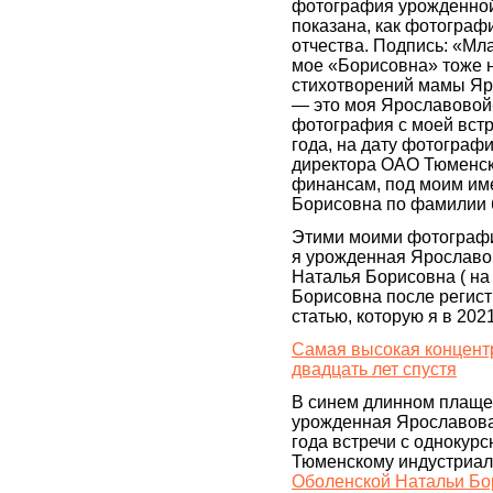
фотография урожденной
показана, как фотогра
отчества. Подпись: «Мл
мое «Борисовна» тоже 
стихотворений мамы Яр
— это моя Ярославовой
фотография с моей встр
года, на дату фотограф
директора ОАО Тюменска
финансам, под моим име
Борисовна по фамилии 
Этими моими фотографи
я урожденная Ярославо
Наталья Борисовна ( на 
Борисовна после регис
статью, которую я в 202
Самая высокая концент
двадцать лет спустя
В синем длинном плаще 
урожденная Ярославова
года встречи с однокурс
Тюменскому индустриал
Оболенской Натальи Бо