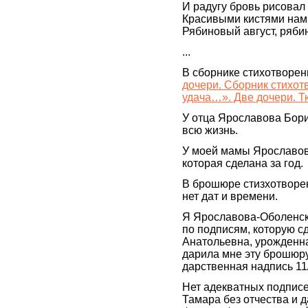
И радугу бровь рисовал
Красивыми кистями нам
Рябиновый август, ряби
...
В сборнике стихотворен
дочери. Сборник стихот
удача…». Две дочери. Т
У отца Ярославова Бори
всю жизнь.
У моей мамы Ярославов
которая сделана за год.
В брошюре стизхотворен
нет дат и времени.
Я Ярославова-Оболенск
по подписям, которую 
Анатольевна, урожденн
дарила мне эту брошюру
дарственная надпись 11
Нет адекватных подпис
Тамара без отчества и 