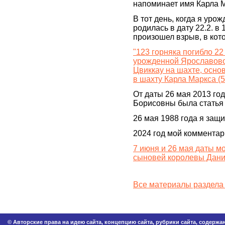
напоминает имя Карла 
В тот день, когда я ур
родилась в дату 22.2. в
произошел взрыв, в кото
"123 горняка погибло 22
урожденной Ярославово
Цвиккау на шахте, осно
в шахту Карла Маркса (5
От даты 26 мая 2013 го
Борисовны была статья
26 мая 1988 года я защ
2024 год мой комментар
7 июня и 26 мая даты мо
сыновей королевы Дании
Все материалы раздела
© Авторские права на идею сайта, концепцию сайта, рубрики сайта, содерж