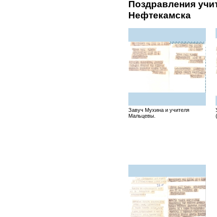
Поздравления учит
Нефтекамска
Завуч Мухина и учителя
Мальцевы.