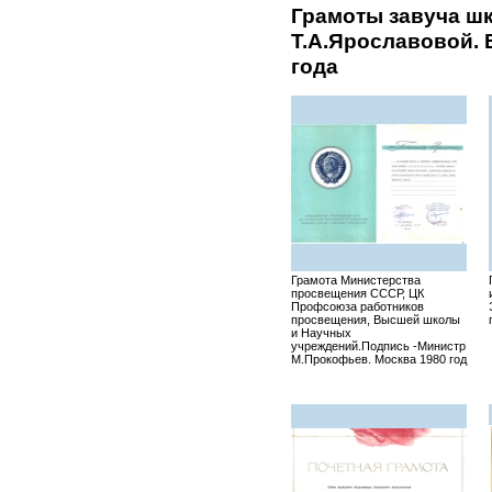
Грамоты завуча ш
Т.А.Ярославовой. 
года
Грамота Министерства
просвещения СССР, ЦК
Профсоюза работников
просвещения, Высшей школы
и Научных
учреждений.Подпись -Министр
М.Прокофьев. Москва 1980 год