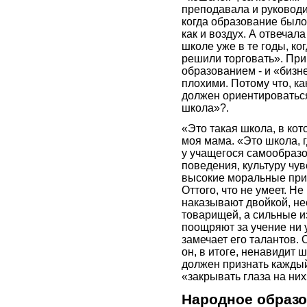
преподавала и руководи
когда образование было
как и воздух. А отвечал
школе уже в те годы, к
решили торговать». При
образованием - и «бизн
плохими. Потому что, ка
должен ориентироваться
школа»?.
«Это такая школа, в кот
моя мама. «Это школа, 
у учащегося самообразо
поведения, культуру чув
высокие моральные прин
Оттого, что не умеет. Н
наказывают двойкой, нес
товарищей, а сильные из
поощряют за учение ни у
замечает его талантов. О
он, в итоге, ненавидит
должен признать каждый
«закрывать глаза на них
Народное образ