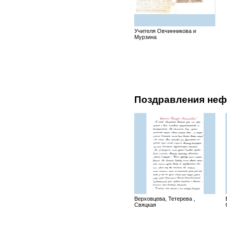
Учителя Овчинникова и
Мурзина
Поздравления неф
Верховцева, Тетерева ,
Свяцкая