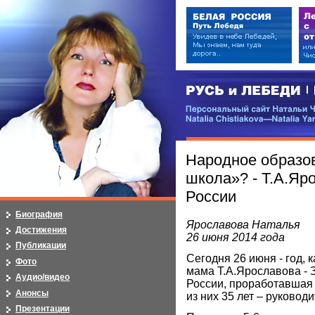
РУСЬ и ЛЕБЕДИ | RUSI — LEB
Персональный сайт Натальи Чистя
Natalia Chistiakova—Natalia Yarosla
Народное образо
школа»? - Т.А.Яр
России
Биография
Ярославова Наталья
Достижения
26 июня 2014 года
Публикации
Сегодня 26 июня - год, 
Фото
мама Т.А.Ярославова - 
Аудио/видео
России, проработавшая в
Анонсы
из них 35 лет – руководи
Презентации