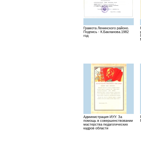
Грамота Ленинского районо.
Подпись - К.Бакланова.1982
год
Администрация ИУУ. За
помощь в совершенствовании
мастерства педагогических
кадров области