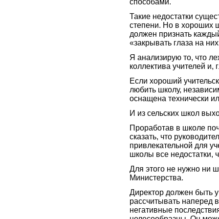
способами.
Такие недостатки сущес
степени. Но в хороших ш
должен признать каждый
«закрывать глаза на них
Я анализирую то, что ле
коллектива учителей и, 
Если хороший учительск
любить школу, независим
оснащена технически ил
И из сельских школ вых
Проработав в школе почт
сказать, что руководите
привлекательной для уч
школы все недостатки, ч
Для этого не нужно ни 
Министерства.
Директор должен быть у
рассчитывать наперед в
негативные последствия
целесообразны. Он може