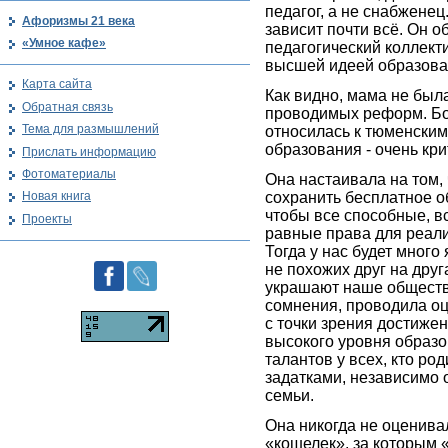
педагог, а не снабженец
Афоризмы 21 века
зависит почти всё. Он о
«Умное кафе»
педагогический коллект
высшей идеей образов
Карта сайта
Как видно, мама не был
Обратная связь
проводимых реформ. Бо
Тема для размышлений
относилась к тюменски
образования - очень кри
Прислать информацию
Фотоматериалы
Она настаивала на том,
сохранить бесплатное о
Новая книга
чтобы все способные, в
Проекты
равные права для реали
Тогда у нас будет много
не похожих друг на друг
украшают наше общество
сомнения, проводила о
с точки зрения достижен
высокого уровня образ
талантов у всех, кто ро
задатками, независимо 
семьи.
Она никогда не оценивал
«кошелек», за которым 