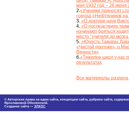
цитат Тамары А. Яросла
мая 1932 год – 26 июня 
2.
«Ученики приносят сл
города «Нефтяников на
3.
«О докторе наук Викт
4.
«О последствиях тюме
начинают бояться ходит
место "учителя до мозга
5.
«Юность Тамары Дави
«Чистой протоке», о Ма
Вечности»
6.
«Тяжелее школ у нас 
результатах
Все материалы раздела
© Авторские права на идею сайта, концепцию сайта, рубрики сайта, содерж
Ярославовой-Оболенской.
Создание сайта —
ЭЛКОС