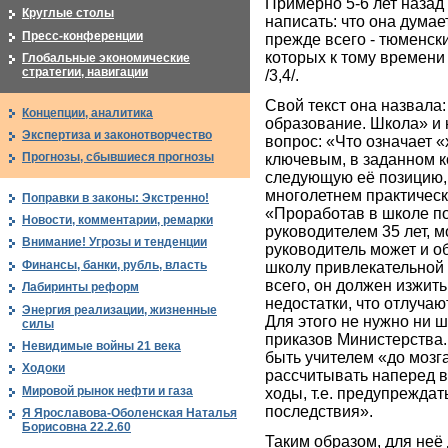
Примерно 5-6 лет назад
Круглые столы
написать: что она думае
Пресс-конференции
прежде всего - тюменск
которых к тому времен
Глобальные экономические
стратегии, навигации
/3,4/.
Свой текст она назвала
Концепции, аналитика
образование. Школа» и н
Экспертиза и законотворчество
вопрос: «Что означает 
Прогнозы, сбывшиеся прогнозы
ключевым, в заданном ко
следующую её позицию,
многолетнем практическ
Поправки в законы: Экстренно!
«Проработав в школе поч
Новости, комментарии, ремарки
руководителем 35 лет, мо
Внимание! Угрозы и тенденции
руководитель может и о
Финансы, банки, рубль, власть
школу привлекательной 
всего, он должен изжить
Лабиринты реформ
недостатки, что отлучаю
Энергия реализации, жизненные
Для этого не нужно ни 
силы
приказов Министерства.
Невидимые войны 21 века
быть учителем «до мозга
Ходоки
рассчитывать наперед в
Мировой рынок нефти и газа
ходы, т.е. предупрежда
последствия».
Я Ярославова-Оболенская Наталья
Борисовна 22.2.60
Таким образом, для неё