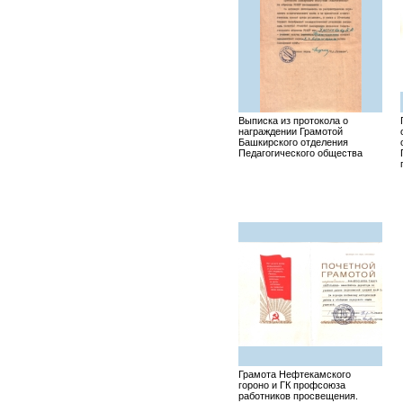
Выписка из протокола о
награждении Грамотой
Башкирского отделения
Педагогического общества
Грамота Нефтекамского
гороно и ГК профсоюза
работников просвещения.