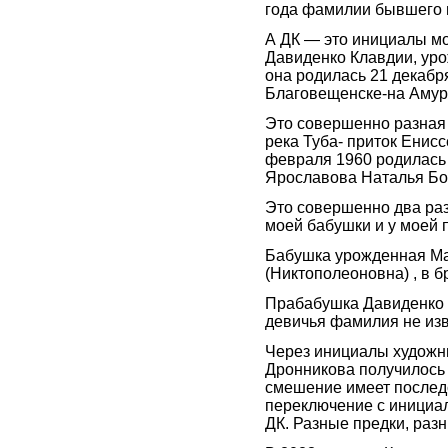
года фамилии бывшего 
А ДК — это инициалы м
Давиденко Клавдии, ур
она родилась 21 декабря
Благовещенске-на Амур
Это совершенно разная 
река Туба- приток Енисс
февраля 1960 родилась
Ярославова Наталья Бо
Это совершенно два ра
моей бабушки и у моей 
Бабушка урожденная М
(Никтополеоновна) , в б
Прабабушка Давиденко 
девичья фамилия не изв
Через инициалы художн
Дронникова получилось
смешение имеет послед
переключение с инициа
ДК. Разные предки, раз