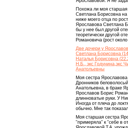
Ярославовой. Я не задав
Похожа ли моя старшая
Светлана Борисовна на
ниже моего отца по рост
Ярославова Светлана Б
бы у нее был другой оте
теоретически другой от
Романовича (рост около 
Две дочери у Ярославо
Светлана Борисовна (14.
Наталья Борисовна (22.
Н.Б., экс Годунина,экс
Анатольевны
Моя сестра Ярославова
Дронников беловолосый
Анатольевна, в браке Я
Ярославов Борис Роман
длинноватые руки. У Ни
Иногда от плеча до локт
обычно. Мне так показал
Моя старшая сестра Яро
"примеряла" к "себе в 
Ярославовой Т.А, урож