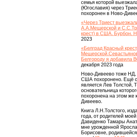
семья которой выезжала
(Югославия) через Трие
похоронен в Ново-Дивее
«Через Триест выезжал
А.А.Мещерской и С.С.Тр
крест) в США. Бурбон. 
2023
«Белград Красный крест
Мещерской.Севастьянов 
Белгороду я добавила В
декабря 2023 года
Ново-Дивеево тоже НД, 
США похоронено. Ещё 
является Лев Толстой, 
основательница которог
похоронена на этом же 
Дивеево.
Книга Л.Н.Толстого, изд
года, от родителей мое
Давиденко Тамары Ана
мне урожденной Яросла
Борисовне, родившейся