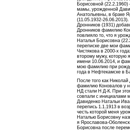
Борисовной (22.2.1960)
мамы, урожденной Дав
Анатольевны, в браке 
(11.05.1932-26.06.2013)
Дронников (1931) добав
Дронников фамилию Кон
повлияло то, что я уро
Наталья Борисовна (22.
переписке две мои фам
Чистякова в 2000-х год
второму мужу, которую 
имени 10.06.2014, и ф
мою фамилию при рожд
года в Нефтекамске в Б
После того как Николай
фамилию Коновалов у н
НД стали Н Д-К. При эт
совпали с инициалами 
Давиденко Натальи Ива
перепись 1.1.1913 в возр
честь которой меня ур
Наталью Борисовну наз
я Ярославова-Оболенск
Борисовна после перем