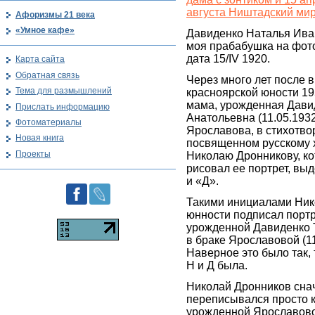
августа Ништадский мир
Афоризмы 21 века
«Умное кафе»
Давиденко Наталья Ива
моя прабабушка на фот
дата 15/IV 1920.
Карта сайта
Обратная связь
Через много лет после 
Тема для размышлений
красноярской юности 19
мама, урожденная Дави
Прислать информацию
Анатольевна (11.05.1932
Фотоматериалы
Ярославова, в стихотво
Новая книга
посвященном русскому 
Проекты
Николаю Дронникову, к
рисовал ее портрет, вы
и «Д».
Такими инициалами Ник
юнности подписал порт
урожденной Давиденко 
в браке Ярославовой (11
Наверное это было так, 
Н и Д была.
Николай Дронников снач
переписывался просто к
урожденной Ярославов