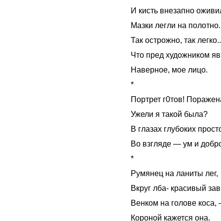
И кисть внезапно оживи
Мазки легли на полотно.
Так острожно, так легко..
Что пред художником я
Наверное, мое лицо.
*
Портрет г0тов! Поражен
Ужели я такой была?
В глазах глубоких прост
Во взгляде — ум и добр
*
Румянец на ланиты лег,
Вкруг лба- красивый зав
Венком на голове коса,
Короной кажется она.