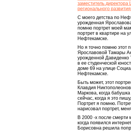
заместитель директора 
регионального развития
С моего детства по Неф
урожденная Ярославов
помню портрет моей мам
портрет в квартире на у
Нефтекамске.
Но я точно помню этот 
Ярославовой Тамары А
урожденной Давиденко
в ее студенческой юност
доме 69 на улице Социа
Нефтекамске.
Быть может, этот портр
Клавдия Никтополеоновн
Маркова, когда бабушка
сейчас, когда я это пиш
Портрет я помню. Потрет
нарисовал портрет, меня
В 2000 -х после смерти
когда появился интерне
Борисовна решила попр