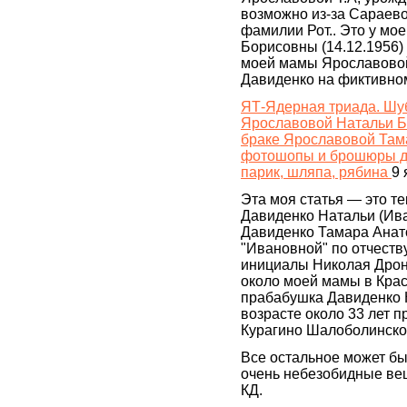
возможно из-за Сараево
фамилии Рот.. Это у м
Борисовны (14.12.1956) 
моей мамы Ярославово
Давиденко на фиктивно
ЯТ-Ядерная триада. Шуб
Ярославовой Натальи Бор
браке Ярославовой Там
фотошопы и брoшюры дл
парик, шляпа, рябина
9 
Эта моя статья — это т
Давиденко Натальи (Ив
Давиденко Тамара Анат
"Ивановной" по отчеств
инициалы Николая Дронн
около моей мамы в Красн
прабабушка Давиденко Н
возрасте около 33 лет п
Курагино Шалоболинско
Все остальное может быт
очень небезобидные вещи
КД.