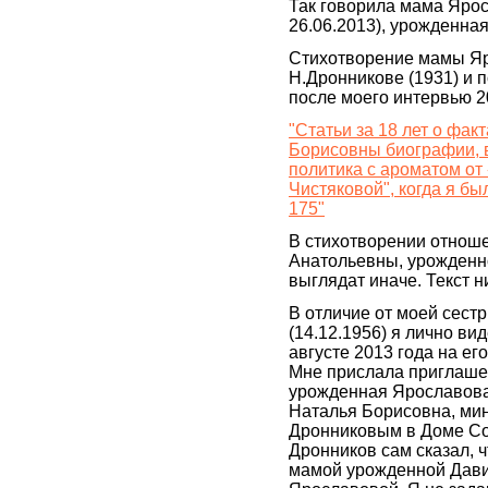
Так говорила мама Ярос
26.06.2013), урожденна
Стихотворение мамы Яро
Н.Дронникове (1931) и п
после моего интервью 2
"Статьи за 18 лет о фа
Борисовны биографии, в
политика с ароматом от
Чистяковой", когда я бы
175"
В стихотворении отно
Анатольевны, урожденн
выглядат иначе. Текст н
В отличие от моей сес
(14.12.1956) я лично в
августе 2013 года на е
Мне прислала приглаше
урожденная Ярославова 
Наталья Борисовна, мин
Дронниковым в Доме Со
Дронников сам сказал, 
мамой урожденной Дави