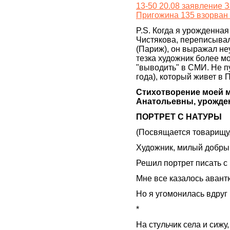
13-50 20.08 заявление 
Пригожина 135 взорван 
P.S. Когда я урожденна
Чистякова, переписыва
(Париж), он выражал не
тезка художник более м
"выводить" в СМИ. Не п
года), который живет в 
Стихотворение моей 
Анатольевны, урожденн
ПОРТРЕТ С НАТУРЫ
(Посвящается товарищу,
Художник, милый добрый
Решил портрет писать с
Мне все казалось авант
Но я угомонилась вдруг
*
На стульчик села и сижу,