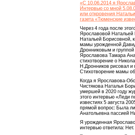
«С 10.06.2014 я Яросл
Интервью со мной 5.08.
или откровения Натальи
газета «Тюменские изве
Через 4 года после это
Ярославовой Натальей Б
Натальей Борисовной, 
мамы урожденной Дави
Дронниковым и группой 
Ярославова Тамара Ана
стихотворение о Никола
Н.Дронников рисовал и 
Стихотворение мамы об
Когда я Ярославова-Обо
Чистякова Наталья Бор
умершей в 2020 году жу
этого интервью «Леди по
известиях 5 августа 200
прямой вопрос: Была л
Анатольевна пассией Н
Я урожденная Ярославов
интервью ответила: Нет.