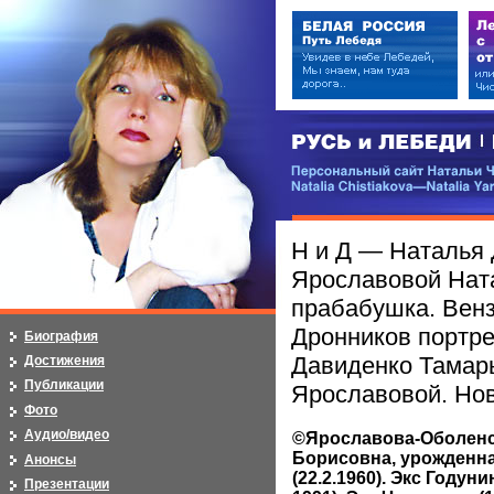
РУСЬ и ЛЕБЕДИ | RUSI — LEB
Персональный сайт Натальи Чистя
Natalia Chistiakova—Natalia Yarosla
Н и Д — Наталья 
Ярославовой Ната
прабабушка. Венз
Дронников портр
Биография
Давиденко Тамар
Достижения
Публикации
Ярославовой. Но
Фото
Аудио/видео
©Ярославова-Оболенс
Борисовна, урожденн
Анонсы
(22.2.1960). Экс Годунин
Презентации