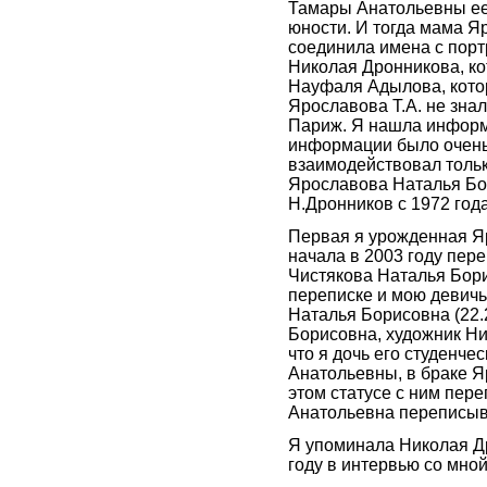
Тамары Анатольевны ее 
юности. И тогда мама 
соединила имена с порт
Николая Дронникова, ко
Науфаля Адылова, кото
Ярославова Т.А. не знал
Париж. Я нашла информ
информации было очень 
взаимодействовал тольк
Ярославова Наталья Бор
Н.Дронников с 1972 год
Первая я урожденная Яр
начала в 2003 году пер
Чистякова Наталья Бори
переписке и мою девич
Наталья Борисовна (22.
Борисовна, художник Ни
что я дочь его студенч
Анатольевны, в браке Яр
этом статусе с ним пе
Анатольевна переписыв
Я упоминала Николая Др
году в интервью со мной 