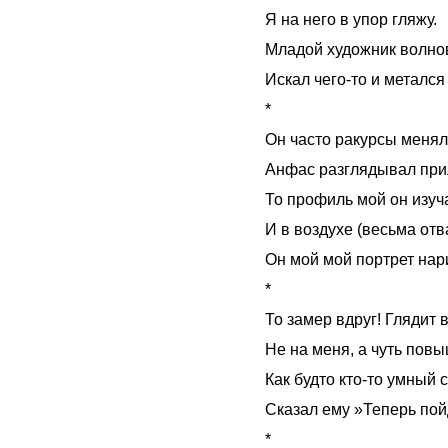
Я на него в упор гляжу.
Младой художник волно
Искал чего-то и метался
*
Он часто ракурсы менял
Анфас разглядывал пр
То профиль мой он изуч
И в воздухе (весьма от
Он мой мой портрет нар
*
То замер вдруг! Глядит 
Не на меня, а чуть повы
Как будто кто-то умный
Сказал ему »Теперь пой
*