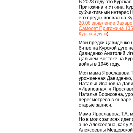
В 2023 году это Курская 
Пригожина и Уткина. Кур
субъективный интерес 
его предок воевал на Ку
20.08 заявление Захаро
Самолет Пригожина 135
Курской дуги
).
Мои предки Давиденко н
битве на Курской дуге н
Давиденко Анатолий Иг
Дальнем Востоке на Кур
войны в 1946 году.
Моя мама Ярославова Т
урожденная Давиденко,
Наталья Ивановна Давид
«Ивановна», я Ярослав
Наталья Борисовна, ур
пересмотрела в январе 
старые записи.
Мама Ярославова Т.А. м
Но в моих записях идет
а не Алексеевна, как у
Алексеевны Мещерской, 