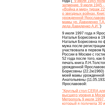
года (
"9 июля 1945 пол
затмение. 9 июля 1945 -
«Война и мир» тираж 22
о звездных войнах. Кни
урожденной Ярославовой 
мамы ур. Давиденко Т.А
деда Давиденко А.И."
)
9 июля 1997 года я Яр
Наталья Борисовна в 19
Наталья Борисовна по
мужа после регистрации
участвовала в первом К
России в Москве с гост
52 года после того, как
печать книга Л.Н.Толст
урожденной Ярославов
Борисовны (22.2ю1960) 
моей мамы урожденной
Анатольевны (11.05.1932
Ярославовой:
"Круглый стол CERA дл
высшего уровня в Москв
Метрополь 9 июля 1997,
который я получила 30 