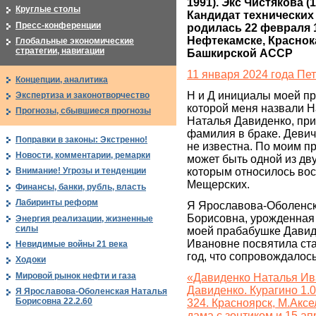
1991). Экс Чистякова (14
Круглые столы
Кандидат технических н
Пресс-конференции
родилась 22 февраля 1
Нефтекамске, Краснок
Глобальные экономические
стратегии, навигации
Башкирской АССР
11 января 2024 года Пе
Концепции, аналитика
Н и Д инициалы моей пр
Экспертиза и законотворчество
которой меня назвали Н
Прогнозы, сбывшиеся прогнозы
Наталья Давиденко, при
фамилия в браке. Девич
Поправки в законы: Экстренно!
не известна. По моим п
Новости, комментарии, ремарки
может быть одной из дв
которым относилось во
Внимание! Угрозы и тенденции
Мещерских.
Финансы, банки, рубль, власть
Лабиринты реформ
Я Ярославова-Оболенск
Борисовна, урожденная
Энергия реализации, жизненные
силы
моей прабабушке Давид
Ивановне посвятила ста
Невидимые войны 21 века
год, что сопровождалос
Ходоки
Мировой рынок нефти и газа
«Давиденко Наталья Ив
Давиденко. Курагино 1.
Я Ярославова-Оболенская Наталья
Борисовна 22.2.60
324. Красноярск, М.Аксе
дама с зонтиком и 15 ап