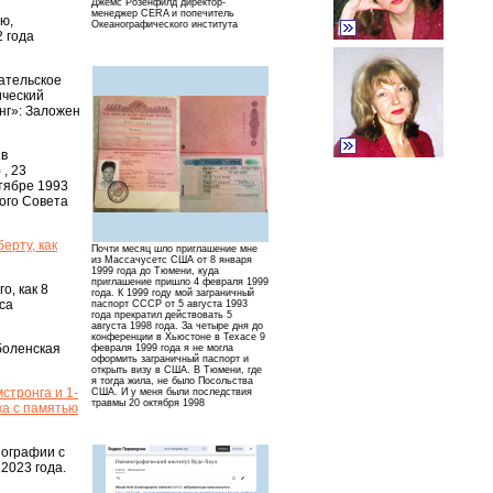
Джемс Розенфилд директор-
менеджер CERA и попечитель
ю,
Океанографического института
2 года
ательское
ический
нг»: Заложен
 в
, 23
тябре 1993
ого Совета
ерту, как
Почти месяц шло приглашение мне
из Массачусетс США от 8 января
1999 года до Тюмени, куда
приглашение пришло 4 февраля 1999
о, как 8
года. К 1999 году мой заграничный
са
паспорт СССР от 5 августа 1993
года прекратил действовать 5
августа 1998 года. За четыре дня до
конференции в Хьюстоне в Техасе 9
боленская
февраля 1999 года я не могла
оформить заграничный паспорт и
открыть визу в США. В Тюмени, где
я тогда жила, не было Посольства
стронга и 1-
США. И у меня были последствия
травмы 20 октября 1998
ка с памятью
иографии с
2023 года.