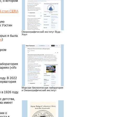
с, о котором
ый стол CERA
цию
е Уэстин
Океанографический институт Вудс-
Хоул
торых я была
р»
)
дном
 лаборатория
тариях («Из
оду. В 2022
серватория
Морская биологическая лаборатория
и Океанографический институт
в 1926 году.
с детства,
ька имеет
рии о
оста в