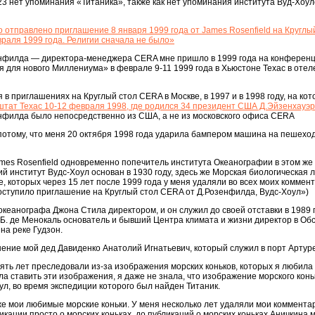
23 нет упоминания «Титаника», также как нет упоминания института Вуд-Хоул
 отправлено приглашение 8 января 1999 года от James Rosenfield на Кругл
враля 1999 года. Религии сначала не было»
нфилда — директора-менеджера CERA мне пришло в 1999 года на конферен
я для нового Миллениума» в феврале 9-11 1999 года в Хьюстоне Техас в отел
 в приглашениях на Круглый стол CERA в Москве, в 1997 и в 1998 году, на ко
тат Техас 10-12 февраля 1998, где родился 34 президент США Д.Эйзенхауэ
филда было непосредственно из США, а не из московского офиса CERA
 потому, что меня 20 октября 1998 года ударила бампером машина на пешехо
mes Rosenfield одновременно попечитель института Океанографии в этом же
й институт Вудс-Хоул основан в 1930 году, здесь же Морская биологическая
, которых через 15 лет после 1999 года у меня удаляли во всех моих коммен
оступило приглашение на Круглый стол CERA от Д.Розенфилда, Вудс-Хоул»)
океанографа Джона Стила директором, и он служил до своей отставки в 1989 г
 Б. де Менокаль основатель и бывший Центра климата и жизни директор в Об
на реке Гудзон.
ение мой дед Давиденко Анатолий Игнатьевич, который служил в порт Артуре 
пять лет преследовали из-за изображения морских коньков, которых я любила 
ла ставить эти изображения, я даже не знала, что изображение морского кон
ул, во время экспедиции которого был найден Титаник.
же мои любимые морские коньки. У меня несколько лет удаляли мои коммента
икации просто о морских коньках, до публикаций о морских коньках Аничкина м