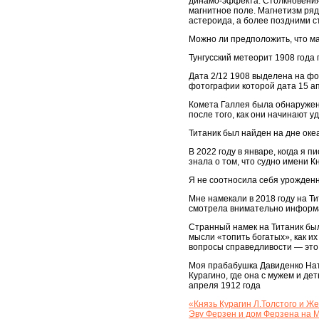
динамо-эффекта. Столкновения 
магнитное поле. Магнетизм ря
астероида, а более поздними с
Можно ли предположить, что м
Тунгусский метеорит 1908 года
Дата 2/12 1908 выделена на фо
фотографии которой дата 15 ап
Комета Галлея была обнаружена
после того, как они начинают у
Титаник был найден на дне оке
В 2022 году в январе, когда я 
знала о том, что судно имени К
Я не соотносила себя урожденн
Мне намекали в 2018 году на Ти
смотрела внимательно информа
Странный намек на Титаник был 
мысли «топить богатых», как и
вопросы справедливости — это 
Моя прабабушка Давиденко Ната
Курагино, где она с мужем и де
апреля 1912 года
«Князь Курагин Л.Толстого и Ж
Эву Ферзен и дом Ферзена на М