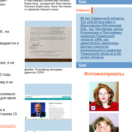
даёт
я Ярославова-Оболенская Наталья
Еще!
Борисовна, урожденная Ярославова
ого
Наталья Борисовна, была Чистякова
по фамилии бывшего мужа
Анонсы
80 лет Тюменской области.
Так 14.8.24 выгляжу я
Ярославова-Оболенская
Н.Б., экс Чистякова, автор
., на
Концепции и Программы
развития Тюменской
области 1994, как
блюдаются и
заместитель директора
Центра стратегии
регионального развития
Тюменской области в 50-
летие области
рре, я не
Еще!
Джеймс Розенфилд менеджер
Фотоматериалы
директор CERA
2 года.
ому я не
возникало
 для меня
е в
итаника 15
бленный в