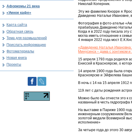
Николай Коперник.
Афоризмы 21 века
Эту же фамилию Кнорре я Ярос
«Умное кафе»
Давиденко Наталье Ивановне, в
Фотография в фото-ателье «Ак
Карта сайта
прабабушка Давиденко Наталья 
Обратная связь
Когда я в 2022 году писала эт
могла иметь отношение к семье
Тема для размышлений
4 января 2022 года мост Е.К.Кн
Прислать информацию
«Давиденко Наталья Ивановна ж
Фотоматериалы
Минусинск – дама с зонтиком и
Новая книга
15 апреля 1793 года родился а
Ениссей в Красноярске, о котор
Проекты
14 апреля 1900 года была откр
Красноярске и Эйфелева башня,
В ночь с 14 на 15 апреля 1912 
119 лет с даты рождения астрон
Можно было бы отнести это к с
названный в честь гидрографа 
На выставке в Париже 1900 го
инженерным сооружением Велик
золотой медали Всемирной выс
исполнение»
За четыре года до этого 30 авг