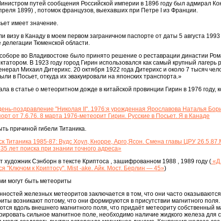
Министром путей сообщения Российской империи в 1896 году был адмирал Ко
преля 1899) , потомок французов, выехавших при Петре I из Франции.
сьет имеет значение.
ли визу в Канаду в моем первом заграничном паспорте от даты 5 августа 1993
 делегации Тюменской области.
м соборе во Владивостоке было принято решение о реставрации династии Ром
татором. В 1923 году город Гирин использовался как самый крупный лагерь р
 генерал Михаил Дитерихс. 20 октября 1922 года Дитерихс и около 7 тысяч чело
ыли в Посьет, откуда их эвакуировали на японских транспорта.»
сала в статье о метеоритном дожде в китайской провинции Гирин в 1976 году, к
день-поздравление "Николая II". 1976:я урожденная Ярославова Наталья Бор
рт от 7.6.76. 8 марта 1976-метеорит Гирин. Русские в Посьет. Я в Канаде
ыть причиной гибели Титаника.
к Титаника 1985-87: Вудс Хоул, Кнорре, Арго,Ясон. Смена главы ЦРУ 26.5.87
 35 лет поиска при знании точного адреса»
 художник Сэнборн в тексте Криптоса , зашифрованном 1988 , 1989 году (
«Д
я "Ключом к Криптосу". Мist -ake. Айк. Мост. Берлин — 45»
)
ми могут быть метеориты
ностей железных метеоритов заключается в том, что они часто оказываются
ты возникают потому, что они формируются в присутствии магнитного поля.
тся вдоль внешнего магнитного поля, что придаёт метеориту собственный м
ерировать сильное магнитное поле, необходимо наличие жидкого железа для 