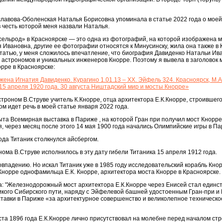
лавова-Оболенская Наталья Борисовна упоминала в статье 2022 года о мое
 честь которой меня назвали Наталья.
сельрод» в Красноярске — это одна из фотографий, на которой изображена 
Ивановна, другие ее фотографии относятся к Минусинску, жила она также в 
у статью, у меня сложилось впечатление, что биография Давиденко Натальи И
 астрономов и уникальных инженеров Кнорре. Поэтому я вывела в заголовок 
орре в Красноярске:
ена Игнатия Давиденко. Курагино 1.01.13 – XX. Эйфель 324. Красноярск, М.А
 15 апреля 1920 года. 30 августа Ништадский мир и мосты Кнорре»
строном В.Струве учитель К.Кнорре, отца архитектора Е.К.Кнорре, строившего
ом идет речь в моей статье января 2022 года.
ыта Всемирная выставка в Париже , на которой Гран при получил мост Кнорре
 через месяц после этого 14 мая 1900 года начались Олимпийские игры в Па
года Титаник столкнулся айсбергом.
ома В.Струве исполнилось в эту дату гибели Титаника 15 апреля 1912 года.
овпадению. Но искал Титаник уже в 1985 году исследовательский корабль Кнор
Кнорре однофамильца Е.К. Кнорре, архитектора моста Кнорре в Красноярске.
да: "Железнодорожный мост архитектора Е.К.Кнорре через Енисей стал един
ого Сибирского пути, наряду с Эйфелевой башней удостоенным Гран-при и
тавки в Париже «за архитектурное совершенство и великолепное техническо
уста 1896 года Е.К.Кнорре лично присутствовал на молебне перед началом ст