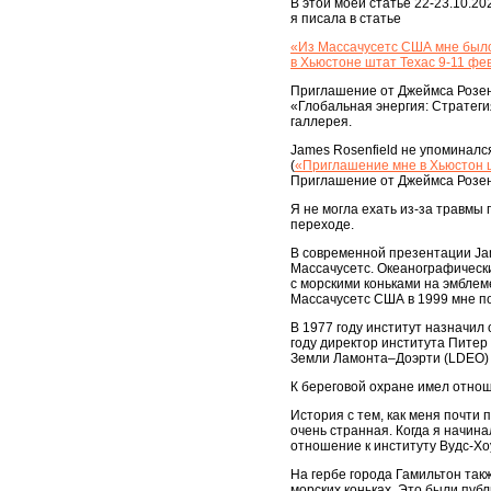
В этой моей статье 22-23.10.20
я писала в статье
«Из Массачусетс США мне было
в Хьюстоне штат Техас 9-11 фе
Приглашение от Джеймса Розе
«Глобальная энергия: Стратеги
галлерея.
James Rosenfield не упоминался
(
«Приглашение мне в Хьюстон ш
Приглашение от Джеймса Розен
Я не могла ехать из-за травмы
переходе.
В современной презентации Ja
Массачусетс. Океанографически
с морскими коньками на эмблеме
Массачусетс США в 1999 мне п
В 1977 году институт назначил 
году директор института Питер
Земли Ламонта–Доэрти (LDEO) 
К береговой охране имел отнош
История с тем, как меня почти 
очень странная. Когда я начина
отношение к институту Вудс-Хо
На гербе города Гамильтон так
морских коньках. Это были публ