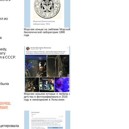
ел из
Морские коньки на эмблеме Морской
биологической лаборатории 1888
года
а
edy,
дату
л в СССР.
и была
Морских коньков которых я любила с
детства я фотографировала в 2018
году в океанариуме в Хельсинки.
кордии.
 мощи
 цитировала