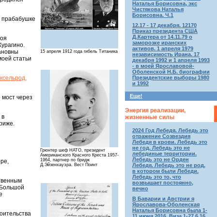
Наталья Борисовна, экс
Чистякова Наталья
Борисовна. Ч.1
й прабабушке
12.17 - 17 декабря. 12170
Приказ президента США
Д.Картера от 14.11.79 о
моя
заморозке иранских
Курагино.
активов. 1 апреля 1979
вановны
15 апреля 1912 года гибель Титаника
независимость Ирана. 17
моей статьи
декабря 1992 и 1 апреля 1993
- в моей Ярославовой-
Оболенской Н.Б. биографии
Президентские выборы 1980
ксельрод,
и 1992
Еще!
 мост через
Энергия реализации,
 в
жизненные силы
риже.
2024 Год Лебедя. Лебедь это
отражение Созвездия
Лебедя в крови. Лебедь это
не год. Лебедь это не
Грюнтер шеф НАТО, президент
лебединые территории.
Американского Красного Креста 1957-
Лебедь это не Орден
1964, партнер по бридж
ре,
Д.Эйзенхауэра. Вест Поинт
Лебедя. Лебедь это не род,
в котором были Лебеди.
Лебедь это то, что
ственным
возвышает постоянно,
 Большой
вечно
е
В Баварии и Австрии я
Ярославова-Оболенская
Наталья Борисовна была 1-
роительства
11 июня 2016. Виза 1-27.6.16.