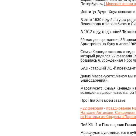
Петербурге» (
Морские коньки н
Институт Вудс –Хоул основан в 
В этом 1930 году 5 августа род
Ленинграда в Новосибирск в Си
В 1912 году, когда погиб Титани
29 мая день рождения 35 прези
Армстронга на Луну в июле 1969
Семья Кеннеди занимала видное
который родился 22 февраля 19
родилась я, урожденная Яросла
Буш - старший ,41 -й президен
Девиз Массачусетс: Мечом мы и
Благодарения».
Массачусетс. Семья Кеннеди из
возведена в дворянство папой П
Про Пия XII в моей статье
«22 февраля - празднование Nat
Натхале-Антиохия. Священная п
св.Натальи из Кордовы в Париж
Пий XII - 1-е Посвящение Росс
Массачусетс упоминается в пуб