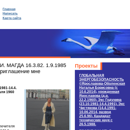
Главная
Написать
Карта сайта
И. МАГДА 16.3.82. 1.9.1985
Проекты
 приглашение мне
ГЛОБАЛЬНАЯ
ЭНЕРГОБЕЗОПАСНОСТЬ
©Ярославова-Оболенская
Наталья Борисовна (c
981-14.4.
10.6.2014), урожденная
аля 1960
Ярославова (д.р.
22.2.1960). Экс Годунина
(23.10.1981-14.4.1991). Экс
Чистякова (14.4.1991-
10.06.2014, развод
25.6.96). Кандидат
технических наук c
26.5.1988.
опечителя