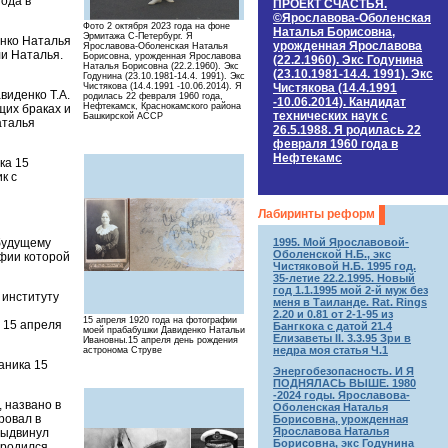
ода в
ПРОЕКТ СЧАСТЬЯ.
©Ярославова-Оболенская
Фото 2 октября 2023 года на фоне
Наталья Борисовна,
Эрмитажа С-Петербург. Я
енко Наталья
урожденная Ярославова
Ярославова-Оболенская Наталья
ли Наталья.
Борисовна, урожденная Ярославова
(22.2.1960). Экс Годунина
Наталья Борисовна (22.2.1960). Экс
(23.10.1981-14.4. 1991). Экс
Годунина (23.10.1981-14.4. 1991). Экс
Чистякова (14.4.1991
Чистякова (14.4.1991 -10.06.2014). Я
виденко Т.А.
родилась 22 февраля 1960 года,
-10.06.2014). Кандидат
Нефтекамск, Краснокамского района
щих браках и
технических наук c
Башкирской АССР
аталья
26.5.1988. Я родилась 22
февраля 1960 года в
Нефтекамс
ка 15
к с
Лабиринты реформ
1995. Мой Ярославовой-
 будущему
Оболенской Н.Б., экс
фии которой
Чистяковой Н.Б. 1995 год.
35-летие 22.2.1995. Новый
год 1.1.1995 мой 2-й муж без
 институту
меня в Таиланде. Rat. Rings
2.20 и 0.81 от 2-1-95 из
15 апреля 1920 года на фотографии
 15 апреля
Бангкока с датой 21.4
моей прабабушки Давиденко Натальи
Елизаветы II. 3.3.95 Зри в
Ивановны.15 апреля день рождения
недра моя статья Ч.1
астронома Струве
аника 15
Энергобезопасность. И Я
ПОДНЯЛАСЬ ВЫШЕ. 1980
-2024 годы. Ярославова-
, названо в
Оболенская Наталья
ровал в
Борисовна, урожденная
Ярославова Наталья
выдвинул
Борисовна, экс Годунина
 родился