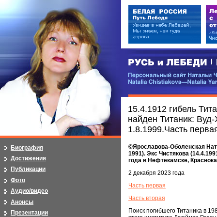
РУСЬ и ЛЕБЕДИ | RUSI — LEB
Персональный сайт Натальи Чистя
Natalia Chistiakova—Natalia Yarosla
15.4.1912 гибель Тит
найден Титаник: Вуд-
1.8.1999.Часть перва
©Ярославова-Оболенская Натал
Биография
1991). Экс Чистякова (14.4.19
Достижения
года в Нефтекамске, Краснок
Публикации
2 декабря 2023 года
Фото
Часть первая
Аудио/видео
Часть вторая
Анонсы
Поиск погибшего Титаника в 19
Презентации