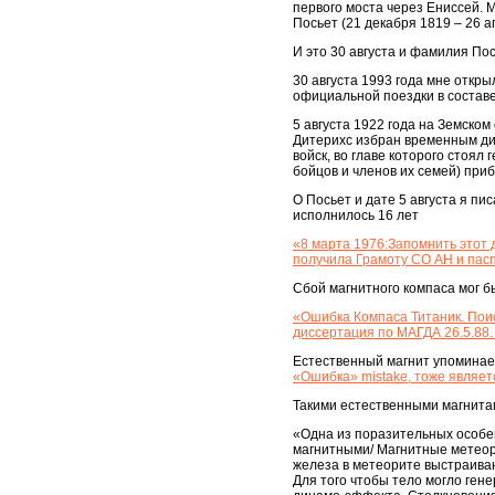
первого моста через Ениссей. 
Посьет (21 декабря 1819 – 26 а
И это 30 августа и фамилия По
30 августа 1993 года мне откры
официальной поездки в составе
5 августа 1922 года на Земско
Дитерихс избран временным дик
войск, во главе которого стоял
бойцов и членов их семей) приб
О Посьет и дате 5 августа я пи
исполнилось 16 лет
«8 марта 1976:Запомнить этот 
получила Грамоту СО АН и паспо
Сбой магнитного компаса мог б
«Ошибка Компаса Титаник. Поис
диссертация по МАГДА 26.5.88.
Естественный магнит упоминает
«Ошибка» mistake, тоже являетс
Такими естественными магнита
«Одна из поразительных особен
магнитными/ Магнитные метеори
железа в метеорите выстраиваю
Для того чтобы тело могло ген