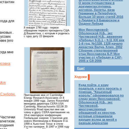
нстантин
О моем путешествии в
документах:путевка,
договор, билеты, виза
Германии в Петербурге.
Больше 10 моих статей 2016
о Людвиге II Баварском и
 года для
Ордене Лебедя
8 января 1790 года - первое
Мое Ярославовой-
обращение первого президента США
ановых .
Оболенской Н.Б., экс
Д.Вашингтона, c которым я родилась
усских
Чистяковой Н.Б., движение
с одну дату 22 февраля
«Лебедь» 9.11.1 – 9.11 XXI век
век (его
1-й год. №1328. 1328 начало
династии Валуа, Клин. 2002
Сборник стихотворений
огда мне
отца Ярославова Б.Р. Мое
участие от «Лебедя» в CAF-
2005 и G8-2006
исовна
Еще!
Ходоки
.Моя
Куда пойти, к кому
податься, у кого просить о
помощи. "Крысиный
.Сэнборн.
король" сформировался по
Приглашение мне от Cambridge
Energy Research Associates от 8
следу моих Ярославовой-
января 1999 года. James Rosenfield
Оболенской Н.Б., экс
менеджер директора CERA USA
Чистяковой,
Cambridg, Massachusetts 02138 20
многочисленных
University Road прислал мне как
обращений из хвостов,
члену и другу CERA приглашение на
18-ю ежегодную конференцию
которые отращивали
 Частички
Глобальная энергия: Стратегия для
идущие вслед за мной к
агнетизм.
нового Миллениума в Феврале 9-11
разным адресатам
1999 в Хьюстоне Техас в отеле
создания
Уэстин галлерея. В 1997 и 1998 году