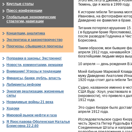
этого института Джеймса Розен
Круглые столы
Тюмень, где я жила в 1999 году.
Пресс-конференции
К истории гибели Титаника мог
Ивановна, на фотографии котор
Глобальные экономические
Давиденко ее фамилия в браке.
стратегии, навигации
Титаник потерпел крушение 15 
( в будущем браке Ярославова),
Концепции, аналитика
после разводов Годунина и Чи
Экспертиза и законотворчество
Борисовна.
Прогнозы, сбывшиеся прогнозы
Таким образом, мои бывшие фам
апреля 1912 года, начавшейся 1
богатейшими людьми мира выше
Поправки в законы: Экстренно!
10 апреля — день рождения В.И
Новости, комментарии, ремарки
Внимание! Угрозы и тенденции
Моей бабушке Марковой Клавдии
мужу Давиденко Анатолию Игна
Финансы, банки, рубль, власть
1920 года стоит дата гибели Ти
Лабиринты реформ
Судно, названное именно в чес
Энергия реализации, жизненные
США Вудс -Хоул, участвовало в
силы
(неровности), что привело к д
1912 года.
Невидимые войны 21 века
Это судно Кнорре было доставл
Ходоки
апреля 1912 года.
Мировой рынок нефти и газа
Исследовательское судно Кнорре
Я Ярославова-Оболенская Наталья
честь Эрнста Петер Рудольфа К
Борисовна 22.2.60
Соединенные Штаты и направилс
подробные предложения о созд