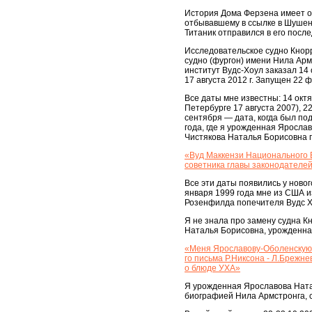
История Дома Ферзена имеет от
отбывавшему в ссылке в Шушенс
Титаник отправился в его после
Исследовательское судно Кнорр
судно (фургон) имени Нила Арм
институт Вудс-Хоул заказал 14
17 августа 2012 г. Запущен 22 
Все даты мне известны: 14 октя
Петербурге 17 августа 2007), 
сентября — дата, когда был по
года, где я урожденная Яросла
Чистякова Наталья Борисовна 
«Вуд Маккензи Национального В
советника главы законодателе
Все эти даты появились у новог
января 1999 года мне из США 
Розенфилда попечителя Вудс Х
Я не знала про замену судна К
Наталья Борисовна, урожденна
«Меня Ярославову-Оболенскую Н
го письма Р.Никсона - Л.Брежне
о блюде УХА»
Я урожденная Ярославова Ната
биографией Нила Армстронга, с