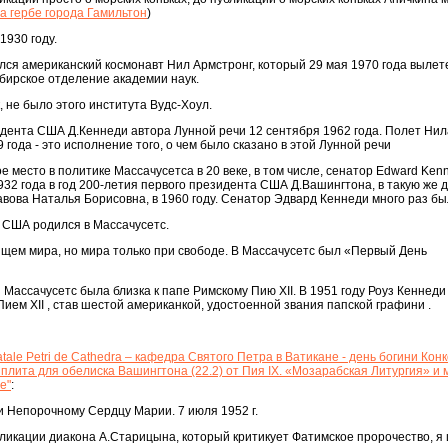
а гербе города Гамильтон
)
1930 году.
ился американский космонавт Нил Армстронг, который 29 мая 1970 года вылет
бирское отделение академии наук.
к, не было этого института Вудс-Хоул.
дента США Д.Кеннеди автора Лунной речи 12 сентября 1962 года. Полет Нил
 года - это исполнение того, о чем было сказано в этой Лунной речи
 место в политике Массачусетса в 20 веке, в том числе, сенатор Edward Kenn
32 года в год 200-летия первого президента США Д.Вашингтона, в такую же 
вова Наталья Борисовна, в 1960 году. Сенатор Эдвард Кеннеди много раз бы
т США родился в Массачусетс.
щем мира, но мира только при свободе. В Массачусетс был «Первый День
 Массачусетс была близка к папе Римскому Пию XII. В 1951 году Роуз Кеннед
ием XII , став шестой американкой, удостоенной звания папской графини .
ale Petri de Cathedra – кафедра Святого Петра в Ватикане - день богини Кон
лита для обелиска Вашингтона (22.2) от Пия IX. «Мозарабская Литургия» и
е"
:
ии Непорочному Сердцу Марии. 7 июля 1952 г.
ликации диакона А.Старицына, который критикует Фатимское пророчество, я