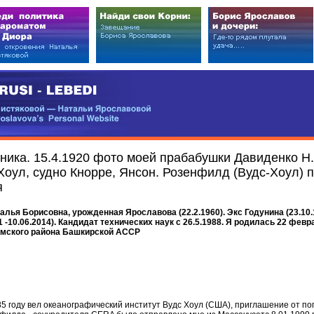
EDI
ковой — Натальи Ярославовой
vova’s Personal Website
аника. 15.4.1920 фото моей прабабушки Давиденко Н.
Хоул, судно Кнорре, Янсон. Розенфилд (Вудс-Хоул)
я
ья Борисовна, урожденная Ярославова (22.2.1960). Экс Годунина (23.10.1
91 -10.06.2014). Кандидат технических наук c 26.5.1988. Я родилась 22 февр
амского района Башкирской АССР
85 году вел океанографический институт Вудc Хоул (США), приглашение от п