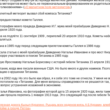
могут создавать внутри астероида магнитное динамо. Конвекция железа соз
да метеоритов может быть не первоначальным формированием их родительск
толкновениями» (
«О магнитном поле метеоритов»
)
агнитный метеорит вызвал сбой компаса Титаника?
 предшествовал комете Галлея.
тографии моего прадеда Давиденко И.Г. мужа моей прабабушки Давиденко Н.И
реля 1920 года.
 на подлёте 11 сентября 1909 , перигелий 20 апреля 1910 года. Кометы на
даляться.
ана в 1985 году перед следующим прилетом кометы Галлея в 1986 году.
писала статью о моей прабабушке Давиденко Наталье Ивановне и про мост Кно
норре участвовало в поиске Титаника в 1985 году.
ую Ярославову Наталью Борисовну с историй гибели Титаника 15 апреля 191
таник, когда мне писали военные США. Но было много и других намеков. Поэт
цию о крушении Титаника.
в 2002 году. Но это было как образ, я к себе это тоже не отнесла. У меня не 
х потопили на «Титанике. Для меня вопросы справедливости не решаются так,
вопрос устранения искажений в экономике.
лья Ивановна, на фотографии которой дата 15 апреля 1920 года, жила такж
тьми прошла перепись 1 января 1913 года. Это следующий год после гибели Т
елезная дорога Кызыл-Курагино. Рыцарь всех орденов князь А.Б.Куракин, влю
ойке в городе Петра»