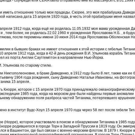
филда - соучредителя CERA было отправлено мне из Массачусетс 8.01.1999 г
ли иметь отношение только мои прадеды. Скорее, это моя прабабушка Давид
ой написана дата 15 апреля 1920 года, в честь этой прабабушки меня назва
апреля 1912 года, когда ещё не родилась 11.05.1932 моя мама урожденная Да
 и , тем более, не родилась 22.02.1960 я урожденная Ярославова Н.Б. , в буду
стякова, после перемены имени 10 июня 2014 года Ярославова-Оболенская Н
илии в бывших браках не имеют отношения к этой истории с гибелью Титани
0 апреля 1912 года, когда в 42-й день рождения В.И. Ульянова корабль Титани
л из порта Англии Саутгемптон в направлении Нью-Йорка.
. Ульянова по старому стилю.
 Никтополеоновне, в браке Давиденко, в 1912 году было 8 лет, также как ее
тьевичу 1904 года рождения, сыну Давиденко Натальи Ивановны, на фотогра
таника 15 апреля.
ть Кнорре, которое с 15 апреля 1970 года принадлежало океанографическому
 экспедиции 1985 года, когда на морском дне были найдены первые аномалии
альнему обнаружению поля разброса частей Титаника, потерпевшего крушение
ено в институт Вудс-Хоул 15 апреля 1970 года через 58 лет после гибели Тит
 (Hoppe), которое участвовало в поиске и обнаружении Титаника в 1985 году
норре родившегося в городе Торн в Западной Пруссии в 1819 году. Он эмигри
я в Вашингтон, где был связан с военно-морским флотом. В 1879 г. Кнорре 
ании международной гидрографической организации. В городе Торн (Торунь)