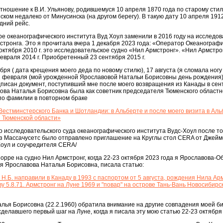
ношение к В.И. Ульянову, родившемуся 10 апреля 1870 года по старому стил
ком недалеко от Минусинска (на другом берегу). В такую дату 10 апреля 191
дний рейс.
е океанографического института Вуд Хоул заменили в 2016 году на исследов
стронга. Это я прочитала вчера 1 декабря 2023 года: «Оператор Океанограф
 октября 2010 г. это исследовательское судно «Нил Армстронг». «Нил Армстро
февраля 2014 г. Приобретенный 23 сентября 2015 г.
бря ( дата крещения моего деда по новому стилю), 17 августа (я сломала ногу
22 февраля (мой урожденной Ярославовой Натальи Борисовны день рождения) 
дписан документ, поступивший мне после моего возвращения из Канады в сен
вова Наталья Борисовна была как советник председателя Тюменского областн
по фамилии в повторном браке
естминстерского Банка и Шотландии: в Альберте и после моего визита в Альб
й Тюменской области»
о исследовательского суда океанографического института Вудс-Хоул после тог
из Массачусетс было отправлено приглашение на Круглы стол CERA от Джейм
оул и соучредителя CERA/
норре на судно Нил Армстронг, когда 22-23 октября 2023 года я Ярославова-О
я Ярославова Наталья Борисовна, писала статью:
.Б. направили в Канаду в 1993 с паспортом от 5 августа, рождения Нила Арм
ву 5.8.71. Армстронг на Луне 1969 и "повар" на острове Тань-Вань Новосибирс
лья Борисовна (22.2.1960) обратила внимание на другие совпадения моей б
делавшего первый шаг на Луне, когда я писала эту мою статью 22-23 октября 