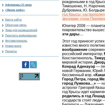
рожденными в год Крысы!
Афоризмы 21 века
Тимошенко, Н. Нарочницк
Дубровина, Ю. Болдырев
«Умное кафе»
год Крысы: «астрополит
звездами «года Преемн
Карта сайта
Обратная связь
Юпитер 2008 — планета 
покровительство вышест
Тема для размышлений
эти дары
…
Прислать информацию
Фотоматериалы
Этот год принесет успех
известно много политик
Новая книга
воображение
современ
Проекты
российский император;
Константинополь,
Тиму
мировой истории,
Джор
Конрад Аденауэр
— пе
новой Германии, Юрий 
бессменный мэр.
«Кака
Город Петра, город Ме
город Лужкова…»
— на
астролог Григорий Кваш
год Крысы идет кармич
родились в год Лошад
государств стоят люди —
Беларуси — Лукашенко,