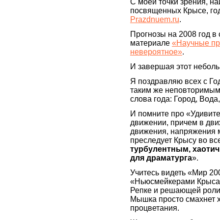
С моей точки зрения, н
посвященных Крысе, год
Prazdnuem.ru
.
Прогнозы на 2008 год в
материале
«Научные пр
невероятное»
.
И завершая этот небол
Я поздравляю всех с Год
таким же неповторимым 
слова года: Город, Вода
И помните про «Удивите
движении, причем в дв
движения, напряжения 
преследует Крысу во вс
турбулентным, хаотич
для драматурга
».
Учитесь видеть «Мир 20
«Ньюсмейкерами Крысам
Репке и решающей роли 
Мышка просто смахнет х
процветания.