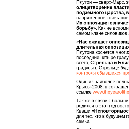
Плутон — сверх-Марс, 
олицетворение власт
подземного царства, 
напряженное сочетание
Их оппозиция означае
борьбу»
. Как не вспом
самом клане силовико
«Нас ожидает оппозиц
длительная оппозиция
Плутона коснется многи
последние четыре граду
всего,
Стрельца и Близ
градусы в Стрельце буде
контроля сбывшихся пр
Один из наиболее полны
Крысы-2008, в сокращен
ссылке
www.theyearofthe
Так же в связи с больши
родился в этот год вост
Кваши
«Неповторимос
для тех, кто в будущем
семьи.