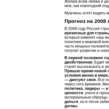
Желаю всем любви и доб
мне, как новогодний по
Мужчины хотят видеть м
Прогноз на 2008 
В 2008 году Россия стро
кризисные для стран
которые изменят наш ми
политики и мировой вое
часть мощных положител
получат развитие в ново
В первой половине год
двойственная
. Будет 
станет высказывать в а
Пришло время новой п
условия жизни в мире,
— диктуют свое.
Все н
через сито времени. Мен
политика, лидеры — и
ценности
, унося в про
материальные образцы 
деньги
, но в песок за
догмы
.