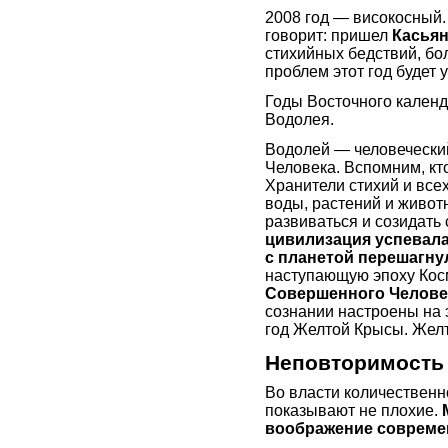
2008 год — високосный.
говорит: пришел
Касья
стихийных бедствий, бо
проблем этот год будет
Годы Восточного календ
Водолея.
Водолей — человеческий 
Человека. Вспомним, кт
Хранители стихий и всех
воды, растений и живо
развиваться и созидать
цивилизация успевала
с планетой перешагну
наступающую эпоху Кос
Совершенного Челове
сознании настроены на э
год Желтой Крысы. Желт
Неповторимость
Во власти количественн
показывают не плохие.
воображение совреме