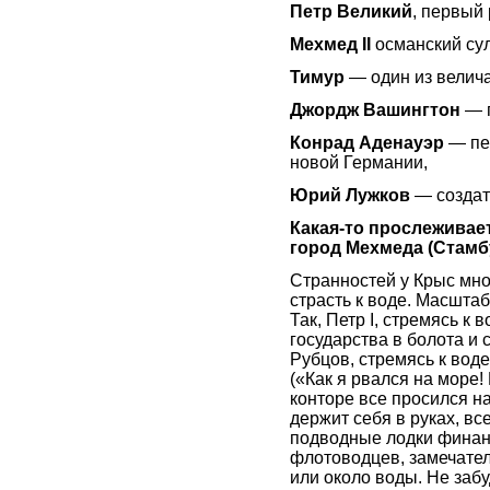
Петр Великий
, первый
Мехмед II
османский сул
Тимур
— один из велича
Джордж Вашингтон
— 
Конрад Аденауэр
— пе
новой Германии,
Юрий Лужков
— создат
Какая-то прослеживает
город Мехмеда (Стамб
Странностей у Крыс мно
страсть к воде. Масштаб
Так, Петр I, стремясь к
государства в болота и
Рубцов, стремясь к вод
(«Как я рвался на море!
конторе все просился на
держит себя в руках, вс
подводные лодки финанс
флотоводцев, замечател
или около воды. Не забу