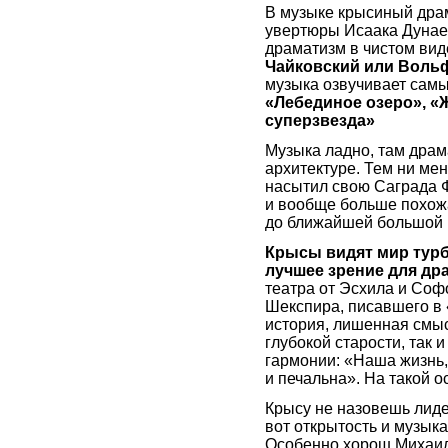
В музыке крысиный драм
увертюры Исаака Дунаев
драматизм в чистом ви
Чайковский или Воль
музыка озвучивает самы
«Лебединое озеро», «
суперзвезда»
Музыка ладно, там драма
архитектуре. Тем ни ме
насытил свою Саграда Фа
и вообще больше похожа
до ближайшей большой 
Крысы видят мир турб
лучшее зрение для др
театра от Эсхила и Соф
Шекспира, писавшего в 
история, лишенная смыс
глубокой старости, так 
гармонии: «Наша жизнь,
и печальна». На такой о
Крысу не назовешь лиде
вот открытость и музыка
Особенно хорош Михаил