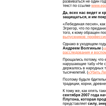
развиваться не один го
текст по ссылке
www.epo
Да, всех нас ведет и 
защищаться, и им пок
«Лебединая песня», как
Эгрегор, что по предан
того, к кому обращен п
выпускников: професси
Однако в уходящем год
Андреем Волгиным
(
«
расследования и воспо
Прощались потому, что 
нарушающие табу «Не ст
держалось в народных 
тысячелетий. (
«Убить Л
Поэтому будьте бдитель
традиции, корни, древн
К тому же, как опять та
сентября 2007 года н
Плутона, которая прод
представляет
силу, эн