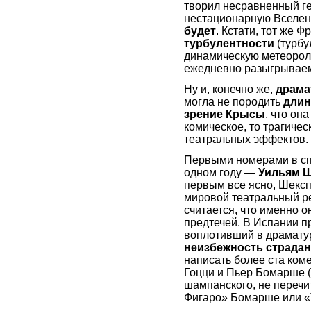
творил несравненный г
нестационарную Вселе
будет
. Кстати, тот же 
турбулентности
(турбу
динамическую метеорол
ежедневно разыгрывае
Ну и, конечно же,
драма
могла не породить
длин
зрение Крысы
, что он
комическое, то трагическ
театральных эффектов.
Первыми номерами в спи
одном году —
Уильям Ш
первым все ясно, Шексп
мировой театральный ре
считается, что именно 
предтечей. В Испании п
воплотивший в драматур
неизбежность страдани
написать более ста ко
Гоцци и Пьер Бомарше (н
шампанского, не переч
Фигаро» Бомарше или «