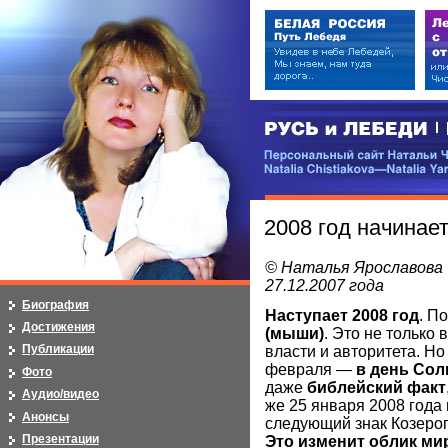
РУСЬ и ЛЕБЕДИ | RUSI — LEB
Персональный сайт Натальи Чистя
Natalia Chistiakova—Natalia Yarosla
2008 год начинае
© Наталья Ярославова
27.12.2007 года
Биография
Наступает 2008 год
. П
Достижения
(мыши)
. Это не только
Публикации
власти и авторитета. Но
февраля —
в день Сол
Фото
даже
библейский факт
Аудио/видео
же 25 января 2008 года
Анонсы
следующий знак Козерога
Презентации
Это изменит облик м