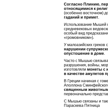
Согласно Плинию, пе
относящимися к рели
(особенно восточном) 
гаданий и примет
.
Использование Мышей в
средневековых ведовски
особый вид предсказа
«громовником»).
У малоазийских греков
нарушении супружеск
опустошение в доме
.
Часто с Мышью связыва
разрушения, войны, мора
изготовляли
монеты с 
в качестве амулетов 
В Греции начиная с гом
Аполлона Сминфейского
священным животным
первоначально предста
С Мышью связаны и так
Параскева Пятница