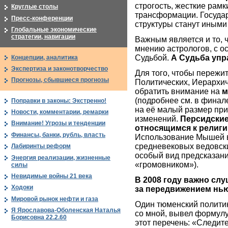
строгость, жесткие рамк
Круглые столы
трансформации. Госуда
Пресс-конференции
структуры станут иным
Глобальные экономические
стратегии, навигации
Важным является и то, 
мнению астрологов, с ос
Судьбой.
А Судьба упра
Концепции, аналитика
Экспертиза и законотворчество
Для того, чтобы пережит
Прогнозы, сбывшиеся прогнозы
Политических, Иерархи
обратить внимание на
м
(подробнее см. в финал
Поправки в законы: Экстренно!
на её малый размер пр
Новости, комментарии, ремарки
изменений.
Персидские
Внимание! Угрозы и тенденции
относящимся к религ
Финансы, банки, рубль, власть
Использование Мышей в
средневековых ведовски
Лабиринты реформ
особый вид предсказа
Энергия реализации, жизненные
«громовником»).
силы
Невидимые войны 21 века
В 2008 году важно с
Ходоки
за передвижением нь
Мировой рынок нефти и газа
Один тюменский политик
Я Ярославова-Оболенская Наталья
со мной, вывел формулу
Борисовна 22.2.60
этот перечень: «Следит