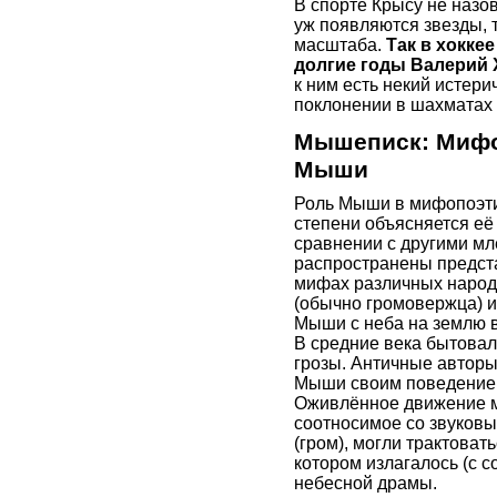
В спорте Крысу не назо
уж появляются звезды, 
масштаба.
Так в хокке
долгие годы Валерий 
к ним есть некий истери
поклонении в шахматах
Мышеписк: Мифо
Мыши
Роль Мыши в мифопоэти
степени объясняется её
сравнении с другими м
распространены предста
мифах различных наро
(обычно громовержца) и
Мыши с неба на землю 
В средние века бытова
грозы. Античные авторы
Мыши своим поведением
Оживлённое движение м
соотносимое со звуков
(гром), могли трактоват
котором излагалось (с
небесной драмы.