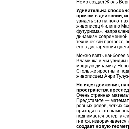
Немо создал Жюль Верн
Удивительна способно
причем в движении, 
увидеть это на полотна
живописец Филиппо Мар
футуризма», направлени
динамизм современной 
технический прогресс, в
его в дисгармонии цвет
Можно взять наиболее 
Вламинка и мы увидим н
мощную динамику. Непо
Столь же яростны и по
живописцем Анри Тулуз
Но идея движения, на
пространства преслед
Очень странная матема
Представьте — математи
ровных рядов, четких сх
приходит в этот каменн
поднимается ветер, акс
гнется, изворачивается 
создает новую геоме