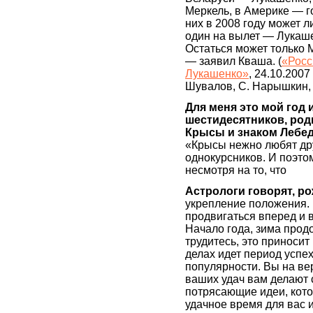
Меркель, в Америке — г
них в 2008 году может 
один на вылет — Лукаше
Остаться может только 
— заявил Кваша. (
«Росс
Лукашенко»
, 24.10.2007
Шувалов, С. Нарышкин,
Для меня это мой год
шестидесятников, ро
Крысы и знаком Лебед
«Крысы нежно любят дру
однокурсников. И поэто
несмотря на то, что
Астрологи говорят, р
укрепление положения. 
продвигаться вперед и 
Начало года, зима прод
трудитесь, это приносит
делах идет период успе
популярности. Вы на ве
ваших удач вам делают
потрясающие идеи, кот
удачное время для вас 