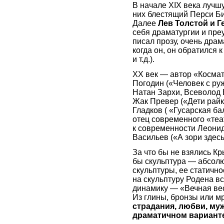
В начале XIX века лучш
них блестящий Перси Б
Далее
Лев Толстой и Г
себя драматургии и пре
писал прозу, очень драм
когда он, он обратился 
и т.д.).
ХХ век — автор «Косма
Погодин («Человек с ру
Натан Зархи, Всеволод 
Жак Превер («Дети райк
Гладков ( «Гусарская ба
отец современного «теа
к современности Леонид
Васильев («А зори здесь
За что бы не взялись Кр
бы скульптура — абсолю
скульптуры, ее статично
на скульптуру Родена в
динамику — «Вечная вес
Из глины, бронзы или 
страдания, любви, муж
драматичном вариант