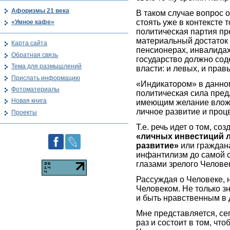
Афоризмы 21 века
В таком случае вопрос 
стоять уже в контексте 
«Умное кафе»
политическая партия пр
материальный достаток 
Карта сайта
пенсионерах, инвалидах
Обратная связь
государство должно сод
Тема для размышлений
власти: и левых, и прав
Прислать информацию
«Индикатором» в данном
Фотоматериалы
политическая сила пре
Новая книга
имеющим желание вложи
личное развитие и проц
Проекты
Т.е. речь идет о том, с
«личных инвестиций 
развитие»
или граждана
инфантилизм до самой ст
глазами зрелого Челове
Рассуждая о Человеке, 
Человеком. Не только з
и быть нравственным в 
Мне представляется, се
раз и состоит в том, ч