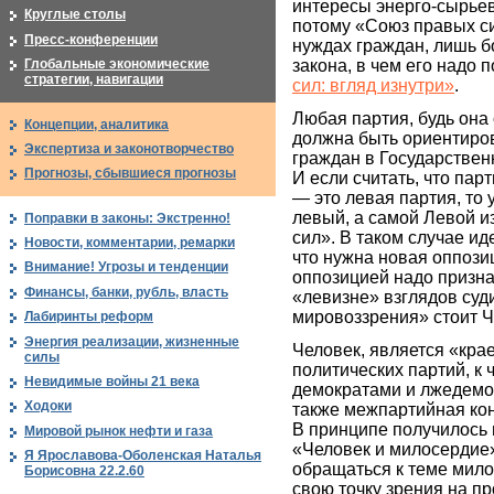
интересы энерго-сырьев
Круглые столы
потому «Союз правых си
Пресс-конференции
нуждах граждан, лишь б
закона, в чем его надо
Глобальные экономические
стратегии, навигации
сил: вгляд изнутри»
.
Любая партия, будь она
Концепции, аналитика
должна быть ориентиро
Экспертиза и законотворчество
граждан в Государствен
Прогнозы, сбывшиеся прогнозы
И если считать, что па
— это левая партия, то 
левый, а самой Левой и
Поправки в законы: Экстренно!
сил». В таком случае ид
Новости, комментарии, ремарки
что нужна новая оппози
Внимание! Угрозы и тенденции
оппозицией надо призна
Финансы, банки, рубль, власть
«левизне» взглядов суди
мировоззрения» стоит Ч
Лабиринты реформ
Энергия реализации, жизненные
Человек, является «кра
силы
политических партий, к
Невидимые войны 21 века
демократами и лжедемо
Ходоки
также межпартийная ко
В принципе получилось 
Мировой рынок нефти и газа
«Человек и милосердие»
Я Ярославова-Оболенская Наталья
обращаться к теме мил
Борисовна 22.2.60
свою точку зрения на п