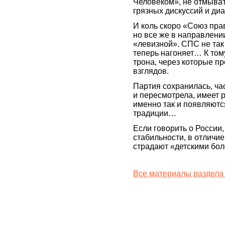
Человеком», не отмыват
грязных дискуссий и диа
И коль скоро «Союз прав
но все же в направлении
«левизной». СПС не так
теперь нагоняет… К тому
трона, через которые пр
взглядов.
Партия сохранилась, ча
и пересмотрела, имеет 
именно так и появляютс
традиции…
Если говорить о России
стабильности, в отличие
страдают «детскими бо
Все материалы раздела