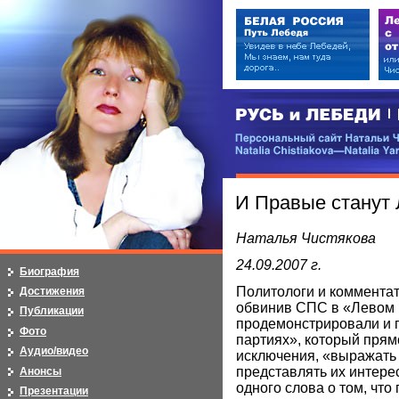
РУСЬ и ЛЕБЕДИ | RUSI — LEB
Персональный сайт Натальи Чистя
Natalia Chistiakova—Natalia Yarosla
И Правые станут 
Наталья Чистякова
24.09.2007 г.
Биография
Политологи и комментат
Достижения
обвинив СПС в «Левом п
Публикации
продемонстрировали и 
Фото
партиях», который прям
Аудио/видео
исключения, «выражать
представлять их интер
Анонсы
одного слова о том, чт
Презентации