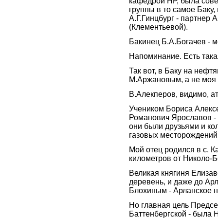
кафедрой НР, была сове
группы в то самое Баку,
А.Г.Гинцбург - партнер
(Клементьевой).
Бакинец Б.А.Богачев - 
Напоминание. Есть такая 
Так вот, в Баку на неф
М.Аржановым, а не моя 
В.Алекперов, видимо, ат
Учеником Бориса Алексе
Романович Ярославов - 
они были друзьями и ко
газовых месторождений
Мой отец родился в с. К
километров от Николо-Б
Великая княгиня Елизав
деревень, и даже до Ар
Блохиным - Арланское 
Но главная цель Предс
Баттенбергской - была 