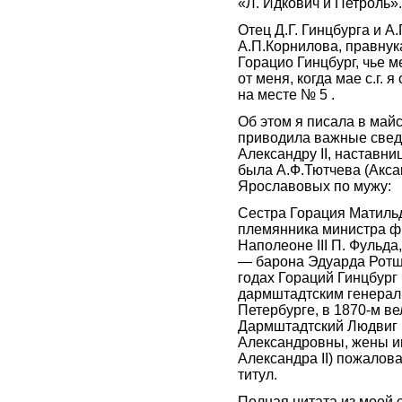
«Л. Идкович и Петроль».
Отец Д.Г. Гинцбурга и А.
А.П.Корнилова, правнук
Горацио Гинцбург, чье м
от меня, когда мае с.г. я
на месте № 5 .
Об этом я писала в майс
приводила важные свед
Александру II, наставни
была А.Ф.Тютчева (Акса
Ярославовых по мужу:
Сестра Горация Матиль
племянника министра ф
Наполеоне III П. Фульда
— барона Эдуарда Рот
годах Гораций Гинцбург 
дармштадтским генерал
Петербурге, в 1870-м ве
Дармштадтский Людвиг I
Александровны, жены 
Александра II) пожалов
титул.
Полная цитата из моей с