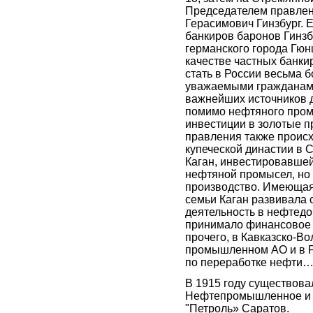
Председателем правлен
Герасимович Гинзбург. 
банкиров баронов Гинзб
германского города Гюн
качестве частных банки
стать в России весьма 
уважаемыми гражданами
важнейших источников д
помимо нефтяного пром
инвестиции в золотые п
правления также происх
купеческой династии в С
Каган, инвестировавшей
нефтяной промысел, но 
производство. Имеющаяс
семьи Каган развивала
деятельность в нефтед
принимало финансовое 
прочего, в Кавказско-Во
промышленном АО и в Р
по переработке нефти…
В 1915 году существова
Нефтепромышленное и 
"Петроль» Саратов.