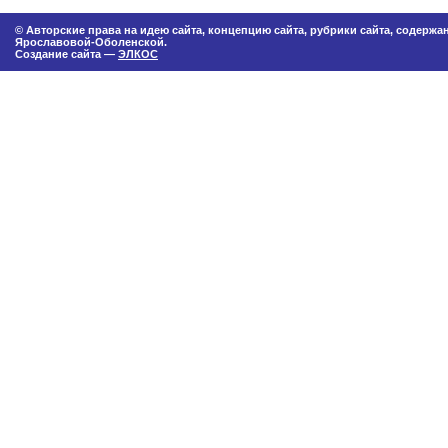
© Авторские права на идею сайта, концепцию сайта, рубрики сайта, содерж
Ярославовой-Оболенской.
Создание сайта —
ЭЛКОС