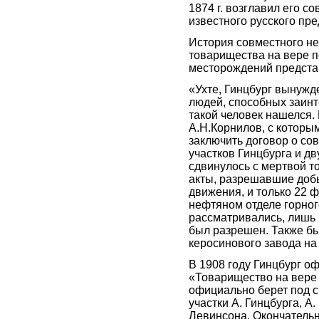
1874 г. возглавил его со
известного русского пр
История совместного не
товарищества на вере п
месторождений предста
«Ухте, Гинцбург вынужд
людей, способных заинт
такой человек нашелся.
А.Н.Корнилов, с которы
заключить договор о со
участков Гинцбурга и дв
сдвинулось с мертвой т
акты, разрешавшие добы
движения, и только 22 ф
нефтяном отделе горног
рассматривались, лишь
был разрешен. Также бы
керосинового завода н
В 1908 году Гинцбург о
«Товарищество на вере А
официально берет под 
участки А. Гинцбурга, А
Левинсона. Окончатель