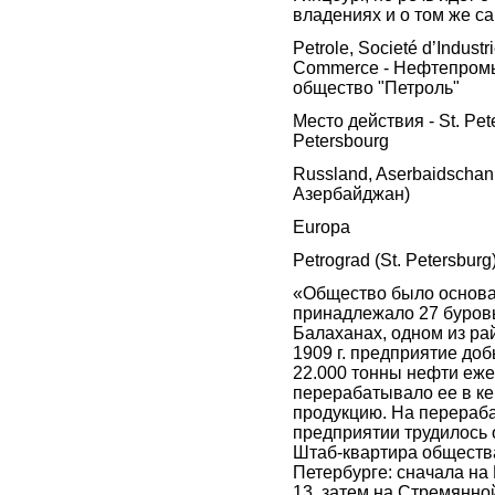
владениях и о том же с
Petrole, Societé d’Industr
Commerce - Нефтепром
общество "Петроль"
Место действия - St. Pete
Petersbourg
Russland, Aserbaidschan
Азербайджан)
Europa
Petrograd (St. Petersburg
«Общество было основан
принадлежало 27 буров
Балаханах, одном из рай
1909 г. предприятие до
22.000 тонны нефти еже
перерабатывало ее в ке
продукцию. На перера
предприятии трудилось 
Штаб-квартира общества
Петербурге: сначала на
13, затем на Стремянной 