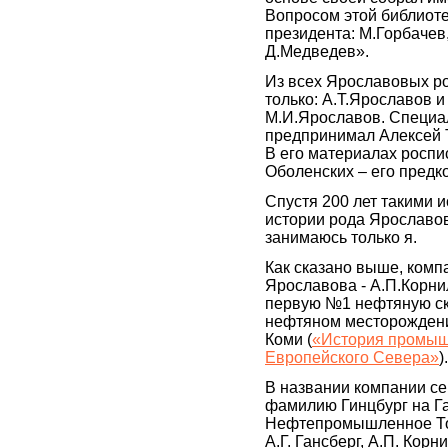
Вопросом этой библиоте
президента: М.Горбачев,
Д.Медведев».
Из всех Ярославовых ро
только: А.Т.Ярославов 
М.И.Ярославов. Специа
предпринимал Алексей 
В его материалах росп
Оболенских – его предк
Спустя 200 лет такими 
истории рода Ярославов
занимаюсь только я.
Как сказано выше, комп
Ярославова - А.П.Корн
первую №1 нефтяную ск
нефтяном месторождени
Коми (
«История промыш
Европейского Севера»
).
В названии компании с
фамилию Гинцбург на Г
Нефтепромышленное То
А.Г. Гансберг, А.П. Корн