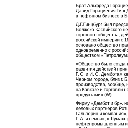
Брат Альфреда Горациев
Давид Горациевич Гинцб
в нефтяном бизнесе в Б
Д.Г.Гинцбург был предс
Волжско-Каспийского н
торгового общества, де
российской империи с 18
основано общество пра
одновременно с россий
обществом «Петролеум
«Общество было создан
развития действий при
Г. С. и И. С. Демботам 
Черном городе, близ г. Б
производства, вообще,
на Кавказе и торговли 
продуктами» (W).
Фирму «Дембот и бр». 
деловых партнеров Ротш
Гальперин и компания», 
Г. А. и семья», «Шумахер
нефтепромышленным и 