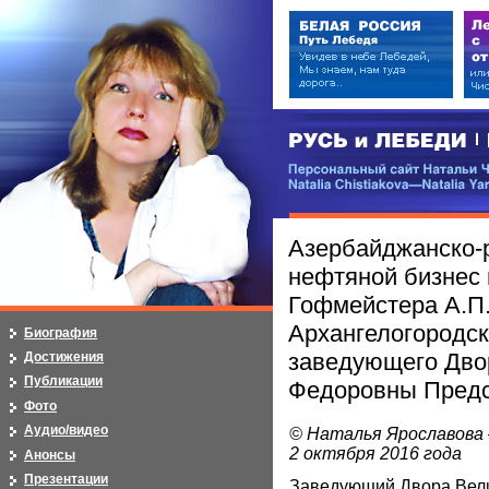
РУСЬ и ЛЕБЕДИ | RUSI — LEB
Персональный сайт Натальи Чистя
Natalia Chistiakova—Natalia Yarosla
Азербайджанско-
нефтяной бизнес в
Гофмейстера А.П
Архангелогородск
Биография
заведующего Дво
Достижения
Публикации
Федоровны Пред
Фото
Аудио/видео
© Наталья Ярославова 
2 октября 2016 года
Анонсы
Презентации
Заведующий Двора Вели