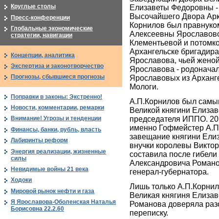
Круглые столы
Елизаветы Федоровны -
Высочайшего Двора Арк
Пресс-конференции
Корнилов был правнуко
Глобальные экономические
Алексеевны Ярославово
стратегии, навигации
Клементьевой и потомк
Архангельске бригадир
Концепции, аналитика
Ярославова, чьей жено
Экспертиза и законотворчество
Ярославова - родоначал
Прогнозы, сбывшиеся прогнозы
Ярославовых из Арханге
Мологи.
Поправки в законы: Экстренно!
А.П.Корнилов был сам
Новости, комментарии, ремарки
Великой княгини Елиза
председателя ИППО. 20
Внимание! Угрозы и тенденции
именно Гофмейстер А.П
Финансы, банки, рубль, власть
завещание княгини Ели
Лабиринты реформ
внучки королевы Виктор
Энергия реализации, жизненные
составила после гибели
силы
Александровича Романо
Невидимые войны 21 века
генерал-губернатора.
Ходоки
Лишь только А.П.Корни
Мировой рынок нефти и газа
Великая княгиня Елиза
Я Ярославова-Оболенская Наталья
Романова доверяла раз
Борисовна 22.2.60
переписку.