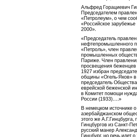
Альфред Горациевич Гин
Председателем правле
«Петролеум», о чем соо
«Российское зарубежье 
2000».
«Председатель правлен
нефтепромышленного п
«Петроль», член правле
промышленных обществ.
Париже. Член правлени
просвещения беженцев и
1927 избран председате
общины «Огель-Яков» 
председатель Общества
еврейской беженской ин
в Комитет помощи нужд
России (1933)….»
В немецком источнике о
азербайджанском обще
этого же А.Г.Гинцбурга,
Гинцбургов из Санкт-Пе
русский манер Алексан
Гинцбург, но речь идет о