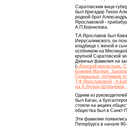
Саратовским вице-губер
был бригадир Тихон Ал
родной брат Александр
Ярославовой - прабабу
А.П.Корнилова.
Т.А.Ярославов был Кав
Иерусалимского, он пох
кладбище с женой и сын
особняком на Мясницкой
крупной Саратовской з
Девичья фамилия на за
(
«Донской монастырь. С
Божией Матери. Захоро
Голицыных, потомков п
Т.Ф.Ярославовой - А.Бо
на А.Унгерн-Штернберг, 
Одним из руководителе
был Каган, а бухгалтеро
стояли на акциях общес
общества был в Санкт-П
Эти фамилии появились
Петербурга в начале 90-