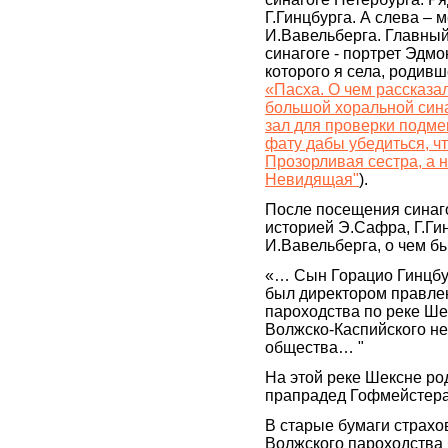
Г.Гинцбурга. А слева – 
И.Вавельберга. Главный
синагоге - портрет Эдм
которого я села, родивш
«Пасха. О чем рассказа
большой хоральной сина
зал для проверки подме
фату дабы убедиться, ч
Прозорливая сестра, а 
Невидящая"
).
После посещения синаго
историей Э.Сафра, Г.Ги
И.Вавельберга, о чем бы
«… Сын Горацио Гинцбур
был директором правле
пароходства по реке Ше
Волжско-Каспийского не
общества… "
На этой реке Шексне ро
прапрадед Гофмейстера
В старые бумаги страхо
Волжского пароходства 