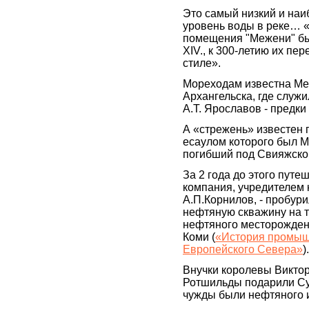
Это самый низкий и наи
уровень воды в реке… 
помещения "Межени" бы
XIV., к 300-летию их пе
стиле».
Мореходам известна Ме
Архангельска, где служи
А.Т. Ярославов - предки
А «стрежень» известен 
есаулом которого был 
погибший под Свияжско
За 2 года до этого путе
компания, учредителем 
А.П.Корнилов, - пробур
нефтяную скважину на т
нефтяного месторожден
Коми (
«История промыш
Европейского Севера»
).
Внучки королевы Виктор
Ротшильды подарили Су
чужды были нефтяного 