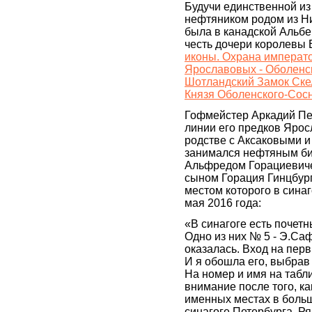
Будучи единственной из
нефтяником родом из Ни
была в канадской Альбе
честь дочери королевы 
иконы. Охрана императо
Ярославовых - Оболенс
Шотландский Замок Ске
Князя Оболенского-Сос
Гофмейстер Аркадий Пе
линии его предков Ярос
родстве с Аксаковыми и
занимался нефтяным би
Альфредом Горациевиче
сыном Горация Гинцбур
местом которого в синаг
мая 2016 года:
«В синагоге есть почет
Одно из них № 5 - Э.Саф
оказалась. Вход на пер
И я обошла его, выбрав
На номер и имя на табл
внимание после того, ка
именных местах в боль
синагоге Петербурга. Р