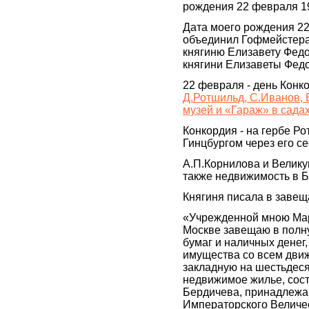
рождения 22 февраля 19
Дата моего рождения 22
объединил Гофмейстера
княгиню Елизавету Федо
княгини Елизаветы Федо
22 февраля - день Конко
Д.Ротшильд, С.Иванов, 
музей и «Гараж» в сада
Конкордия - на гербе Р
Гинцбургом через его се
А.П.Корнилова и Велик
также недвижимость в 
Княгиня писала в завещ
«Учрежденной мною Ма
Москве завещаю в полну
бумаг и наличных дене
имущества со всем дви
закладную на шестьдеся
недвижимое жилье, сост
Бердичева, принадлежа
Императорского Величе