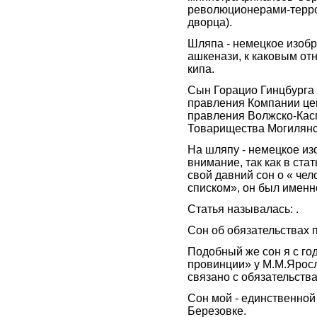
революционерами-терро
дворца).
Шляпа - немецкое изобр
ашкенази, к каковым от
кипа.
Сын Горацио Гинцбурга 
правления Компании цеп
правления Волжско-Касп
Товарищества Могилянск
На шляпу - немецкое из
внимание, так как в ста
свой давний сон о « чел
списком», он был именн
Статья называлась:
.
Сон об обязательствах
Подобный же сон я с год
провинции» у М.М.Яросл
связано с обязательств
Сон мой - единственной
Березовке.