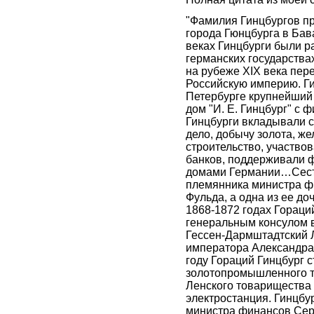
"Фамилия Гинцбургов пр
города Гюнцбурга в Бава
веках Гинцбурги были р
германских государства
на рубеже XIX века пер
Российскую империю. Ги
Петербурге крупнейший 
дом "И. Е. Гинцбург" с 
Гинцбурги вкладывали с
дело, добычу золота, ж
строительство, участво
банков, поддерживали 
домами Германии…Сест
племянника министра фи
Фульда, а одна из ее 
1868-1872 годах Гораци
генеральным консулом в
Гессен-Дармштадтский Л
императора Александра 
году Гораций Гинцбург 
золотопромышленного т
Ленского товарищества
электростанция. Гинцбу
министра финансов Серг