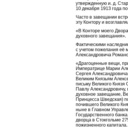
утвержденную и. д. Ста
10 декабря 1913 года п
Часто в завещании встр
эту Контору и возглавля
«В Конторе моего Двора 
духовного завещания».
Фактическими наследни
с учетом пожелания её 
Александровича Романо
«Драгоценные вещи, пр
Императрице Марии Але
Сергея Александровича,
Великим Князьям Алекс
письму Великого Князя 
Павлу Александровичу,
духовное завещание, В
Принцесса Шведская) по
почившего Великого Кн
ныне в Главном Управл
Государственного банка,
дворца в Стокгольме 27
пожизненного капитала.