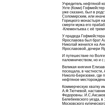
Учредитель нефтяной к
Ухте (Коми) Гофмейстер
уже сказано, был в ро
Соломирским, или иначе
Горицкого монастыря на
смерти мужа его праба
-Клементьева с её трем
У прадеда Гофмейстера 
Ярославова был брат А
Николай женился на Анн
Ярославовой, дочери Яр
И путешествие по Волге
паломничеством, но и с
Великая княгиня Елизав
посещала, в частности,
Николо-Березовке, где 
нефтяное месторождение
Коммерческую хватку и
А.Ф.Тютчевой, наставни
Федоровны. И.С.Аксако
Белебеевского уезда, в
Московского купеческого