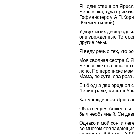
Я - единственная Яросл
Березовка, куда приезж
Гофмейстером А.П.Корн
(Клементьевой).
У двух моих двоюродных
они урожденные Тетеревы
другие гены.
Я веду речь о тех, кто 
Моя сводная сестра С.Я
Березовке она никакого
ясно. По переписке мамы
Мама, по сути, два раза
Ещё одна двоюродная с
Ленинграде, живет в Ул
Как урожденная Яросла
Образ еврея Ашкенази – 
был необычный. Он давни
Однако и мой сон, и ле
во многом совпадающие,
совместный бизнес А.Г