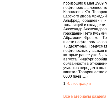
произошло 8 мая 1909 
нефтепромышленное това
Корнилов и К°». Товари
царского двора Аркадий
Альфред Горациевич Гин
товарищей и вкладчики:
Александр Александров
гражданин Петр Кузьмич
Абрамович Фрешкоп. То
шести нефтепромыслов 
73 десятины. Предусмат
нефтеносных участков п
которые ранее уже был
августа Гинцбург сообщи
обязанности в отношени
участков передал в пол
капитал Товарищества с
6000 паев….»
1.
Иллюстрации
Все материалы раздела