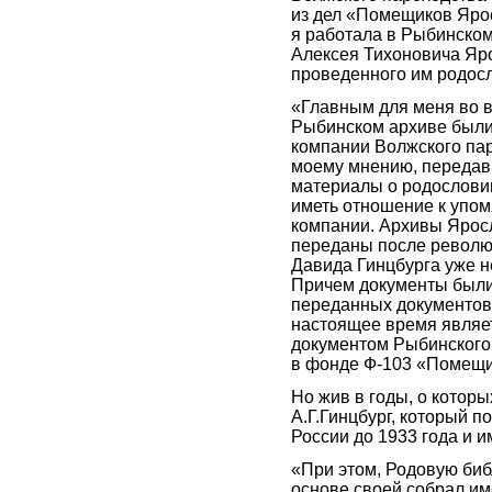
из дел «Помещиков Яро
я работала в Рыбинском
Алексея Тихоновича Яр
проведенного им родосл
«Главным для меня во 
Рыбинском архиве были
компании Волжского парох
моему мнению, передав
материалы о родослови
иметь отношение к упом
компании. Архивы Яро
переданы после революц
Давида Гинцбурга уже н
Причем документы были
переданных документов
настоящее время являе
документом Рыбинского 
в фонде Ф-103 «Помещ
Но жив в годы, о которы
А.Г.Гинцбург, который 
России до 1933 года и и
«При этом, Родовую биб
основе своей собрал им