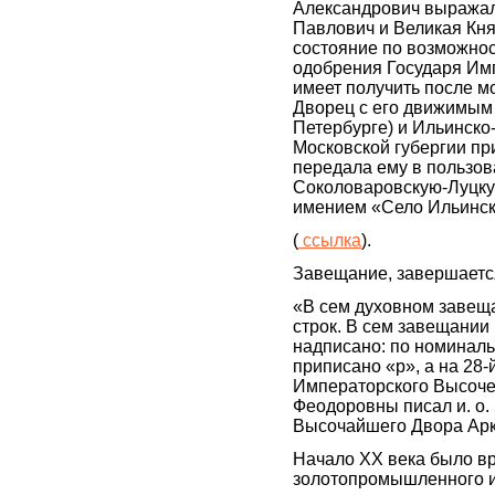
Александрович выражал
Павлович и Великая Кн
состояние по возможнос
одобрения Государя Им
имеет получить после м
Дворец с его движимым
Петербурге) и Ильинско
Московской губергии пр
передала ему в пользова
Соколоваровскую-Луцку
имением «Село Ильинс
(
ссылка
).
Завещание, завершаетс
«В сем духовном завеща
строк. В сем завещании 
надписано: по номинальн
приписано «р», а на 28-
Императорского Высоче
Феодоровны писал и. о
Высочайшего Двора Ар
Начало XX века было в
золотопромышленного и