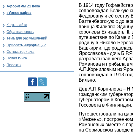
В 1914 году Гофмейстер
Афоризмы 21 века
сопровождал Великую к
«Умное кафе»
Федоровну и её сестру 
Баттенбергскую с дочер
Карта сайта
принца Филиппа Эдинбур
королевы Елизаветы II, 
Обратная связь
путешествия по Каме и В
Тема для размышлений
родину в Николо-Берез
Прислать информацию
Башкирии, где родилась
Фотоматериалы
Ярославова - дочь Б.Р.
разрабатывавшего Арлан
Новая книга
Романова и прибыла вм
Проекты
А.П.Корниловым из Яро
сопровождал в 1913 год
Вильно.
Дед А.П.Корнилова – Н.
гражданским губернатор
губернатором в Костром
Госсовета в Финляндии.
Путешествовали на цар
«Межень», построенном
Романовых вместе с па
на Сормовском заводе 