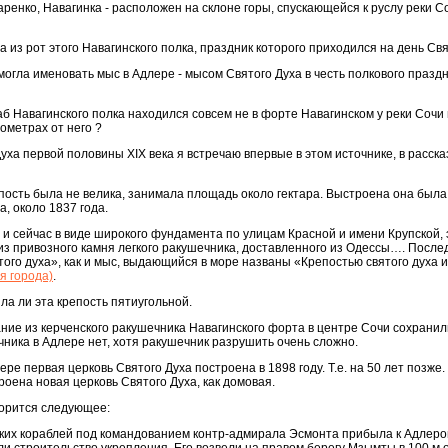
енко, Навагинка - расположен на склоне горы, спускающейся к руслу реки Со
 из рот этого Навагинского полка, праздник которого приходился на день Свя
могла именовать мыс в Адлере - мысом Святого Духа в честь полкового празд
аб Навагинского полка находился совсем не в форте Навагинском у реки Сочи 
лометрах от него ?
ха первой половины XIX века я встречаю впервые в этом источнике, в расска
сть была не велика, занимала площадь около гектара. Выстроена она была
, около 1837 года.
 и сейчас в виде широкого фундамента по улицам Красной и имени Крупской, 
з привозного камня легкого ракушечника, доставленного из Одессы…. После
того духа», как и мыс, выдающийся в море названы «Крепостью святого духа 
я города)
.
ыла ли эта крепость пятиугольной.
ание из керченского ракушечника Навагинского форта в центре Сочи сохранил
чника в Адлере нет, хотя ракушечник разрушить очень сложно.
е первая церковь Святого Духа построена в 1898 году. Т.е. на 50 лет позже
троена новая церковь Святого Духа, как домовая.
ворится следующее:
ских кораблей под командованием контр-адмирала Эсмонта прибыла к Адлеро