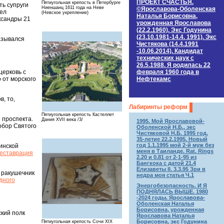
ПРОЕКТ СЧАСТЬЯ.
Пятиугольная крепость в Петербурге
ть cупруги
Ниеншанц 1611 года на Неве
©Ярославова-Оболенская
мел
(Невское укрепление)
Наталья Борисовна,
ксандры 21
урожденная Ярославова
(22.2.1960). Экс Годунина
(23.10.1981-14.4. 1991). Экс
азывался
Чистякова (14.4.1991
-10.06.2014). Кандидат
технических наук c
26.5.1988. Я родилась 22
февраля 1960 года в
церковь с
Нефтекамс
 от морского
, то,
Лабиринты реформ
Пятиугольная крепость Кастеллет
 проспекта.
Дания XVII века /3/
1995. Мой Ярославовой-
обор Святого
Оболенской Н.Б., экс
Чистяковой Н.Б. 1995 год.
35-летие 22.2.1995. Новый
год 1.1.1995 мой 2-й муж без
инской
меня в Таиланде. Rat. Rings
реставрация
2.20 и 0.81 от 2-1-95 из
Бангкока с датой 21.4
Елизаветы II. 3.3.95 Зри в
 ракушечник
недра моя статья Ч.1
дного
Энергобезопасность. И Я
ПОДНЯЛАСЬ ВЫШЕ. 1980
-2024 годы. Ярославова-
Оболенская Наталья
Борисовна, урожденная
ский полк
Ярославова Наталья
Борисовна, экс Годунина
Пятиугольная крепость Сочи XIX