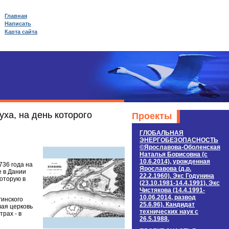
Главная
Написать
Карта сайта
ха, на день которого
Проекты
ГЛОБАЛЬНАЯ
ЭНЕРГОБЕЗОПАСНОСТЬ
©Ярославова-Оболенская
Наталья Борисовна (c
10.6.2014), урожденная
736 года на
Ярославова (д.р.
е в Дании
22.2.1960). Экс Годунина
которую в
(23.10.1981-14.4.1991). Экс
Чистякова (14.4.1991-
10.06.2014, развод
гинского
25.6.96). Кандидат
вая церковь
технических наук c
рах - в
26.5.1988.