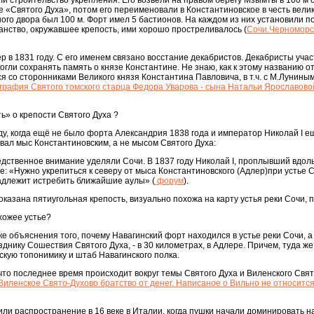
и строительство укрепления. Его возвели на правом берегу Мзымты в 100 м о
 «Святого Духа», потом его переименовали в Константиновское в честь велик
ого двора был 100 м. Форт имел 5 бастионов. На каждом из них установили по
анство, окружавшее крепость, ими хорошо простреливалось (
Сочи.Черноморс
р в 1831 году. С его именем связано восстание декабристов. Декабристы учас
огли сохранять память о князе Константине. Не знаю, как к этому названию о
я со сторонниками Великого князя Константина Павловича, в т.ч. с М.Луниным
рафия Святого томского старца Федора Уварова - сына Натальи Ярославовой
ь» о крепости Святого Духа ?
оду, когда ещё не было форта Александрия 1838 года и император Николай I е
овал мыс Константиновским, а не мысом Святого Духа:
дственное внимание уделяли Сочи. В 1837 году Николай I, проплывший вдол
: «Нужно укрепиться к северу от мыса Константиновского (Адлер)при устье С
надлежит истребить ближайшие аулы» (
форум
).
оказана пятиугольная крепость, визуально похожа на карту устья реки Сочи, 
хожее устье?
е объяснения того, почему Навагинский форт находился в устье реки Сочи, а
нику Сошествия Святого Духа, - в 30 километрах, в Адлере. Причем, туда же 
скую топонимику и штаб Навагинского полка.
 что последнее время происходит вокруг темы Святого Духа и Виленского Свя
Виленское Свято-Духово братство от денег. Написаное о Вильно не относитс
ли распространение в 16 веке в Италии, когда пушки начали доминировать н