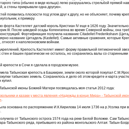
тарого типа (обычно в виде кольца) легко разрушались стрельбой прямой нав
й, а стены прикрывали одна другую».
тей появились плоскости под углом друг к другу, но не объясняет, почему креп
иугольник, к примеру.
о форта Кастеллет датский король Кристиан IV еще в 1626 году. Значительно
ерик ІІІ. После шведкой осады Копенгагена во время Северной войны, она тр
онструкций. Фортификация получила название Citadellet Frederikshavn (Цит
ярно название Цитадель (Kastellet). Самые активные сражения, которые Кре
 относят к наполеоновским войнам.
укреплений, Крепость Кастеллет имеет форму правильной пятиконечной звез
 стен и башен практически не осталось, но сохранились валы со старинными
 крепости в Сочи я сделала в городском музее.
мела Табынская крепость в Башкирии, земли около которой покупал С.М.Яро
покупки табынских земель. Сохранилось и дело об этом кредите и карта участк
 купил.
 Табынской иконы Божией Матери посвящалась моя статья 2012 года:
ольники и казаки у места явления «Надежды в конце Мира» - Табынской ико
»
.
была основана по распоряжению И.К.Кирилова 14 июля 1736 на р.Усолка при 
).
олучила от Табынского острога 1574 года на реке Белой Воложке. Сам Табынс
Кара-Табынского ряда, прибывшего из района монгольского Алтая: Табын-Богдо