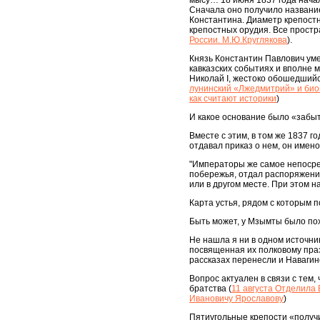
мысу… 18 июня 1837 года начал
Сначала оно получило название
Константина. Диаметр крепостн
крепостных орудия. Все простр
России. М.Ю.Круглякова
).
Князь Константин Павлович уме
кавказских событиях и вполне м
Николай I, жестоко обошедшийс
лунинский «Лжедмитрий» и биог
как считают историки
)
И какое основание было «забыт
Вместе с этим, в том же 1837 г
отдавал приказ о нем, он имен
"Императоры же самое непосре
побережья, отдал распоряжение
или в другом месте. При этом 
Карта устья, рядом с которым п
Быть может, у Мзымты было по
Не нашла я ни в одном источник
посвященная их полковому празд
рассказах перенесли и Навагин
Вопрос актуален в связи с тем,
братства (
11 августа Отделила 
Ивановичу Ярославову
)
Пятиугольные крепости «получи