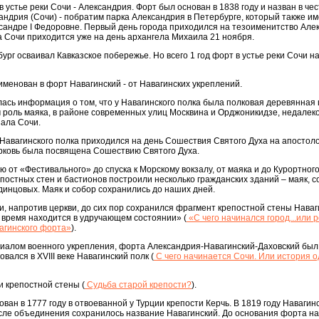
устье реки Сочи - Александрия. Форт был основан в 1838 году и назван в чес
сандрия (Сочи) - побратим парка Александрия в Петербурге, который также и
андре I Федоровне. Первый день города приходился на тезоименитство Але
да Сочи приходится уже на день архангела Михаила 21 ноября.
ург осваивал Кавказское побережье. Но всего 1 год форт в устье реки Сочи н
именован в форт Навагинский - от Навагинских укреплений.
лась информация о том, что у Навагинского полка была полковая деревянная 
роль маяка, в районе современных улиц Москвина и Орджоникидзе, недалеко
зала Сочи.
 Навагинского полка приходился на день Сошествия Святого Духа на апостолов
ерковь была посвящена Сошествию Святого Духа.
 от «Фестивального» до спуска к Морскому вокзалу, от маяка и до Курортного
остных стен и бастионов построили несколько гражданских зданий – маяк, с
инцовых. Маяк и собор сохранились до наших дней.
, напротив церкви, до сих пор сохранился фрагмент крепостной стены Наваг
 время находится в удручающем состоянии» (
«С чего начинался город...или 
агинского форта»
).
алом военного укрепления, форта Александрия-Навагинский-Даховский был
вался в XVIII веке Навагинский полк (
С чего начинается Сочи. Или история о
 крепостной стены (
Судьба старой крепости?
).
ан в 1777 году в отвоеванной у Турции крепости Керчь. В 1819 году Навагин
сле объединения сохранилось название Навагинский. До основания форта на