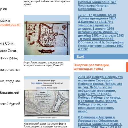
века, которой сейчас нет.Фотография
Наталья Борисовна, экс
музей
Чистякова Наталья
Борисовна. Ч.1
у, он
12.17 - 17 декабря. 12170
Приказ президента США
ских в
Д.Картера от 14.11.79 о
илометров от
заморозке иранских
активов. 1 апреля 1979
независимость Ирана. 17
декабря 1992 и 1 апреля 1993
- в моей Ярославовой-
Оболенской Н.Б. биографии
н в Сочи.
Президентские выборы 1980
и 1992
узее Сочи.
Еще!
тении рек»,
Форт Александрия, с основания
Энергия реализации,
которого начался город Сочи /7/
жизненные силы
 встречается
2024 Год Лебедя. Лебедь это
отражение Созвездия
и, тогда как
Лебедя в крови. Лебедь это
не год. Лебедь это не
лебединые территории.
Навагинский
Лебедь это не Орден
Лебедя. Лебедь это не род,
в котором были Лебеди.
сской буквой
Лебедь это то, что
возвышает постоянно,
вечно
В Баварии и Австрии я
Ярославова-Оболенская
Навагинский форт на месте форта
Наталья Борисовна была 1-
Александрия, с которых начинался
11 июня 2016. Виза 1-27.6.16.