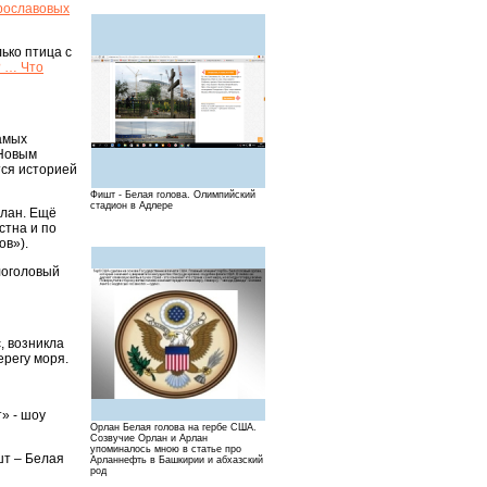
рославовых
ько птица с
 … Что
самых
 Новым
тся историей
Фишт - Белая голова. Олимпийский
стадион в Адлере
лан. Ещё
стна и по
ов»).
логоловый
, возникла
ерегу моря.
» - шоу
Орлан Белая голова на гербе США.
Созвучие Орлан и Арлан
упоминалось мною в статье про
шт – Белая
Арланнефть в Башкирии и абхазский
род