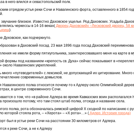
а в него влился и севастопольский полк.
ким отрядом устья реки Сочи и Навагинского форта, оставленного в 1854 год
й.
я звучание близкое. Известно Даховское ущелье. Род Даховских. Усадьба Дахов
елялись черкессы в 14-16 веках(
Дворец Даховскийх –Лесковский дворец. 58 к
тырищ
).
е Духовское, как подчеркнуто.
образован в Даховский посад. 23 мая 1896 года посад Даховский переименова
ления не имели форму пятиугольника, заинтересовавшего меня на карте в м
ной формы под названием «крепость св. Духа» сейчас показывают в «перепле
 около Навагинских укреплений.
 много «путеводителей» с лексикой, не допускающей их цитирование. Много
 впечатление современных домыслов.
ия Навагинского полка относится почему-то к Адлеру около Олимпийской деревн
етрах, в центре современного Сочи.
ывается о том, что «в районе Адлера во время Кавказских воин располагался 
 произошло потому, что там стоял штаб полка, отсюда и название села.
этого полка, рота обозначалась римской цифрой Х сходной по написанию с ру
оло которой стояла рота, – «Херота» – «Х рота»…» (
Адлер. История города)
орт был в устье реки Сочи на расстоянии 30 километров от Адлера.
ся к реке Сочи, а не к Адлеру