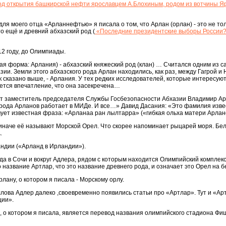
од открытия башкирской нефти ярославцем А.Блохиным, родом из вотчины Я
для моего отца «Арланнефтью» я писала о том, что Арлан (орлан) - это не тол
о ещё и древний абхазский род (
«Последние президентские выборы России?
012 году, до Олимпиады.
ская форма: Арлания) - абхазский княжеский род (клан) … Считался одним из 
зии. Земли этого абхазского рода Арлан находились, как раз, между Гагрой и
сказано выше, - Арлания. У тех редких исследователей, которые интересую
ется впечатление, что она засекречена…
т заместитель председателя Службы Госбезопасности Абхазии Владимир Ар
 рода Арланов работает в МИДе. И все…» Давид Дасания: «Это фамилия изве
ет известная фраза: «Арланаа ран лылтарра» («гибкая ольха матери Арлан
 иначе её называют Морской Орел. Что скорее напоминает рыцарей моря. Бе
.
ндии («Арланд в Ирландии»).
а в Сочи и вокруг Адлера, рядом с которым находится Олимпийский комплекс
о название Артлар, что это название древнего рода, и означает это Орел на б
лану, о котором я писала - Морскому орлу.
слова Адлер далеко ,своевременно появились статьи про «Артлар». Тут и «Арт
ции».
 о котором я писала, является перевод названия олимпийского стадиона Фи