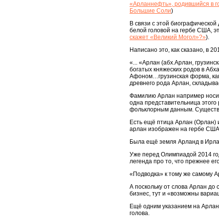
«Арланнефть», родившийся в г
Большие Соли
)
В связи с этой биографической 
белой головой на гербе США, эт
скажет «Великий Могол»?»
).
Написано это, как сказано, в 2
«... «Арлан (абх.Арлан, грузин
богатых княжеских родов в Абха
Афоном…грузинская форма, как 
древнего рода Арлан, складыва
Фамилию Арлан например носи
одна представительница этого
фольклорным данным. Существу
Есть ещё птица Арлан (Орлан)
арлан изображен на гербе США
Была ещё земля Арланд в Ирла
Уже перед Олимпиадой 2014 год
легенда про то, что прежнее ег
«Подводка» к тому же самому Ар
А поскольку от слова Арлан до 
бизнес, тут и «возможны вариа
Ещё одним указанием на Арлан,
голова.