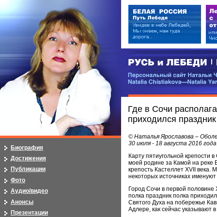
РУСЬ и ЛЕБЕДИ | RUSI — LEB
Персональный сайт Натальи Чистя
Natalia Chistiakova—Natalia Yarosla
Где в Сочи располага
приходился праздник 
© Наталья Ярославова – Обол
30 июля - 18 августа 2016 года
Биография
Карту пятиугольной крепости в 
Достижения
моей родине за Камой на реке Б
Публикации
крепость Кастеллет XVII века. 
некоторых источниках именуют 
Фото
Город Сочи в первой половине X
Аудио/видео
полка праздник полка приходилс
Анонсы
Святого Духа на побережье Кав
Адлере, как сейчас указывают 
Презентации