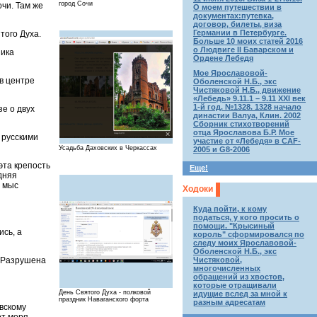
город Сочи
чи. Там же
О моем путешествии в
документах:путевка,
договор, билеты, виза
Германии в Петербурге.
того Духа.
Больше 10 моих статей 2016
о Людвиге II Баварском и
ника
Ордене Лебедя
Мое Ярославовой-
в центре
Оболенской Н.Б., экс
Чистяковой Н.Б., движение
«Лебедь» 9.11.1 – 9.11 XXI век
1-й год. №1328. 1328 начало
зе о двух
династии Валуа, Клин. 2002
Сборник стихотворений
отца Ярославова Б.Р. Мое
 русскими
участие от «Лебедя» в CAF-
Усадьба Даховских в Черкассах
2005 и G8-2006
эта крепость
Еще!
дняя
и мыс
Ходоки
Куда пойти, к кому
податься, у кого просить о
помощи. "Крысиный
ись, а
король" сформировался по
следу моих Ярославовой-
Оболенской Н.Б., экс
Чистяковой,
. Разрушена
многочисленных
обращений из хвостов,
которые отращивали
День Святого Духа - полковой
идущие вслед за мной к
праздник Наваганского форта
разным адресатам
вскому