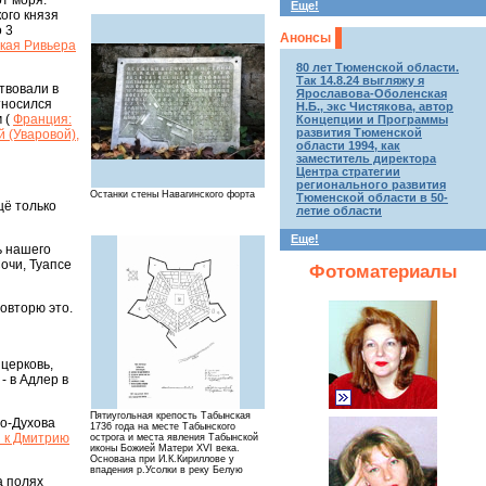
т моря.
Еще!
ого князя
 3
Анонсы
кая Ривьера
80 лет Тюменской области.
Так 14.8.24 выгляжу я
твовали в
Ярославова-Оболенская
тносился
Н.Б., экс Чистякова, автор
 (
Франция:
Концепции и Программы
развития Тюменской
 (Уваровой),
области 1994, как
заместитель директора
Центра стратегии
регионального развития
Останки стены Навагинского форта
Тюменской области в 50-
щё только
летие области
Еще!
ь нашего
очи, Туапсе
Фотоматериалы
повторю это.
 церковь,
- в Адлер в
Пятиугольная крепость Табынская
то-Духова
1736 года на месте Табынского
я к Дмитрию
острога и места явления Табынской
иконы Божией Матери XVI века.
Основана при И.К.Кириллове у
впадения р.Усолки в реку Белую
а полях