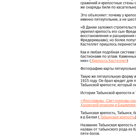
сражений и крепостные стены с
же снаряды били по касательно
Это объясняет: почему у крепос
именно пятиугольник, а не шест
«В Дании заложил строительств
укрепил крепость его сын Фред
восстановления и расширения к
Фредерикшавн), но более попул
Кастеллет пришлось перенести,
Как и любая подобная система 
бастионами по углам. Каменных
них» (
Крепость Кастеллет
)
Фотографию карты пятиугольной
Такую же пятиугольную форму и
1915 году. Он брал кредит для 
Табынской крепости, который он
Истории Табынской крепости и
«Ярославовы, Светлояровы раск
Хазарской епархии в Башкирии
Табынская крепость, Табынск, 
в р.Белая (
Табынская крепость
Название Табынская крепость п
назван от табынского рода из 
пяти богов.