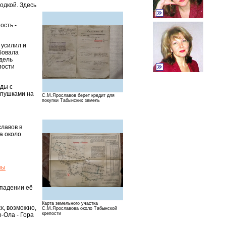
одкой. Здесь
ость -
 усилил и
ебовала
адель
пости
ды с
 пушками на
С.М.Ярославов берет кредит для
покупки Табынских земель
славов в
а около
ны
впадении её
Карта земельного участка
к, возможно,
С.М.Ярославова около Табынской
крепости
-Ола - Гора