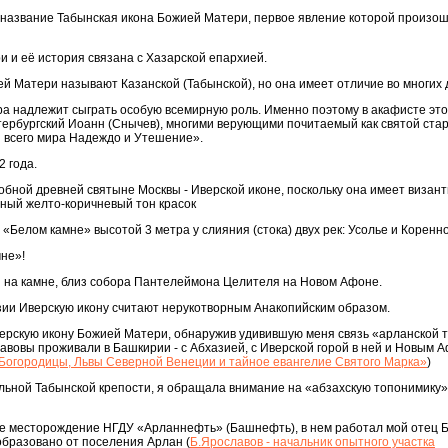
а название Табынская икона Божией Матери, первое явление которой произо
 и её история связана с Хазарской епархией.
й Матери называют Казанской (Табынской), но она имеет отличие во многих 
ра надлежит сыграть особую всемирную роль. Именно поэтому в акафисте это
ербургский Иоанн (Снычев), многими верующими почитаемый как святой стар
и всего мира Надеждо и Утешение».
2 года.
обной древней святыне Москвы - Иверской иконе, поскольку она имеет визан
мный желто-коричневый тон красок
Белом камне» высотой 3 метра у слияния (стока) двух рек: Усолье и Коренно
мне»!
я на камне, близ собора Пантелеймона Целителя на Новом Афоне.
азии Иверскую икону считают нерукотворным Анакопийским образом.
верскую икону Божией Матери, обнаружив удивившую меня связь «арланской 
славовы проживали в Башкирии - с Абхазией, с Иверской горой в ней и Новым
 Богородицы, Львы Северной Венеции и тайное евангелие Святого Марка»
)
гольной Табынской крепости, я обращала внимание на «абзахскую топонимику»
кое месторождение НГДУ «Арланнефть» (Башнефть), в нем работал мой отец 
образовано от поселения Арлан (
Б.Ярославов - начальник опытного участка