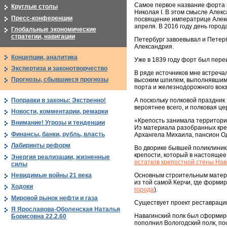
Самое первое название форта в 
Круглые столы
Николая I. В этом смысле Алек
Пресс-конференции
посвящение императрице Алекс
апреля. В 2016 году день горо
Глобальные экономические
стратегии, навигации
Петербург завоевывал и Петерб
Александрия.
Концепции, аналитика
Уже в 1839 году форт был пере
Экспертиза и законотворчество
В ряде источников мне встреча
Прогнозы, сбывшиеся прогнозы
высоким шпилем, выполнявшим 
порта и железнодорожного вок
Поправки в законы: Экстренно!
А поскольку полковой праздник
вероятнее всего, и полковая ц
Новости, комментарии, ремарки
«Крепость занимала территорию
Внимание! Угрозы и тенденции
Из материала разобранных креп
Финансы, банки, рубль, власть
Архангела Михаила, пансион Од
Лабиринты реформ
Во дворике бывшей поликлиники
крепости, который в настоящее
Энергия реализации, жизненные
остатков крепостной стены Нав
силы
Невидимые войны 21 века
Основным строительным матери
из той самой Керчи, где формиро
Ходоки
города
).
Мировой рынок нефти и газа
Существует проект реставрации
Я Ярославова-Оболенская Наталья
Навагинский полк был сформиров
Борисовна 22.2.60
пополнил Вологодский полк, по