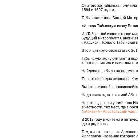
От этого же Табынска получил
1594 и 1597 годом.
Табынская икона Божией Матери
«Иногда Табынскую икону Божие
И «Табынской иконе в конце ми
будущий митрополит Санкт-Пет
«Радуйся, Похвало Табынская 
Это я цитирую свою статью 201
Табынскую икону считают и под
характер письма и слишком те
Найдена она была на огромном «
Т.е. это ещё одна «икона на Ка
Вместе с иконой, проявившейс
Надо сказать, что в самой Абх
Не столь давно я упоминала И
в частности, тех мест, где Яро
(
«Абхазия - Апостольский удел
В 2012 году в контексте пятиу
где я родилась.
Там, в частности, есть Арланс
Ярославов, название которого 