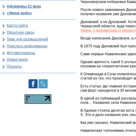
Черноморском побережье Кавказ
Афоризмы 21 века
После нового завоевания Даховс
«Умное кафе»
получил название уже Даховски
Даховский, а не Духовский. Хот
Карта сайта
Черкасской области, куда перес
Умани. 5 километров от Монас
Обратная связь
Везде написание Даховское, а н
Тема для размышлений
Прислать информацию
В 1875 году Даховский был пре
Фотоматериалы
Сами первые Навагинские укреп
Новая книга
Однако крепость такой 5-уголь
похожем на «переплетение рек»
Проекты
К Олимпиаде в Сочи появлялось
статей из тех, что производят
Есть статьи, где главная истор
сам форт находился в 30 килом
В одной из публикаций рассказ
полк… Название села Навагинка
В Адлере стояла десятая рота 
Х. Это и дало название рек, ок
Как уже сказано, Навагинский ф
Навагинская топонимика относит