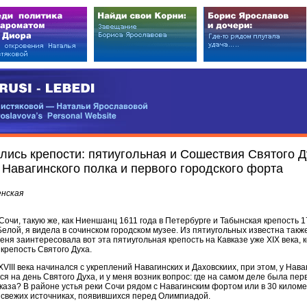
EDI
ковой — Натальи Ярославовой
vova’s Personal Website
лись крепости: пятиугольная и Сошествия Святого Ду
Навагинского полка и первого городского форта
енская
Сочи, такую же, как Ниеншанц 1611 года в Петербурге и Табынская крепость 1
елой, я видела в сочинском городском музее. Из пятиугольных известна такж
Меня заинтересовала вот эта пятиугольная крепость на Кавказе уже XIX века, 
крепость Святого Духа.
VIII века начинался с укреплений Навагинских и Даховскиих, при этом, у Нава
я на день Святого Духа, и у меня возник вопрос: где на самом деле была пер
каза? В районе устья реки Сочи рядом с Навагинским фортом или в 30 километ
в свежих источниках, появившихся перед Олимпиадой.