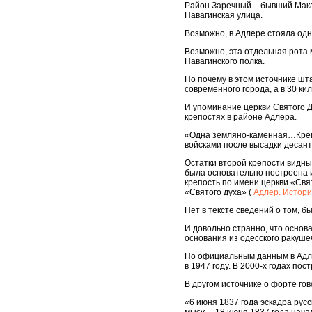
Район Заречный – бывший Макар
Навагинская улица.
Возможно, в Адлере стояла одна
Возможно, эта отдельная рота 
Навагинского полка.
Но почему в этом источнике шт
современного города, а в 30 ки
И упоминание церкви Святого Ду
крепостях в районе Адлера.
«Одна земляно-каменная…Крепо
войсками после высадки десанта
Остатки второй крепости видны
была основательно построена и
крепость по имени церкви «Свя
«Святого духа» (
Адлер. Истори
Нет в тексте сведений о том, б
И довольно странно, что основ
основания из одесского ракуше
По официальным данным в Адлер
в 1947 году. В 2000-х годах пос
В другом источнике о форте го
«6 июня 1837 года эскадра рус