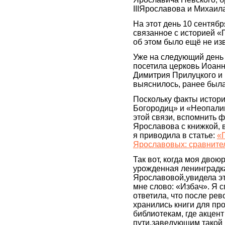
IIIЯрославова и Михаил
На этот день 10 сентяб
связанное с историей 
об этом было ещё не из
Уже на следующий день 
посетила церковь Иоанн
Димитрия Прилуцкого и 
выяснилось, ранее был
Поскольку факты истор
Богородиц» и «Неопалим
этой связи, вспомнить
Ярославова с книжкой, в
я приводила в статье:
«
Ярославовых: сравните
Так вот, когда моя дво
урожденная ленинградк
Ярославовой,увидела эт
мне слово: «Избач». Я с
ответила, что после ре
хранились книги для пр
библиотекам, где акцент
пути,заведующим такой 