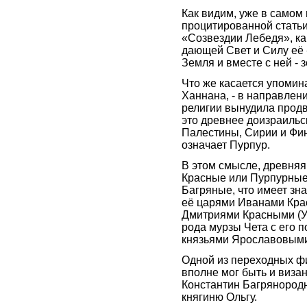
Как видим, уже в самом
процитированной статьи,
«Созвездии Лебедя», ка
дающей Свет и Силу её 
Земля и вместе с ней - 
Что же касается упомин
Ханнана, - в направлен
религии вынудила продв
это древнее доизраильс
Палестины, Сирии и Фин
означает Пурпур.
В этом смысле, древняя
Красные или Пурпурные, 
Багряные, что имеет зна
её царями Иванами Кра
Дмитриями Красными (Уа
рода мурзы Чета с его 
князьями Ярославовым
Одной из переходных фи
вполне мог быть и виза
Константин Багрянород
княгиню Ольгу.