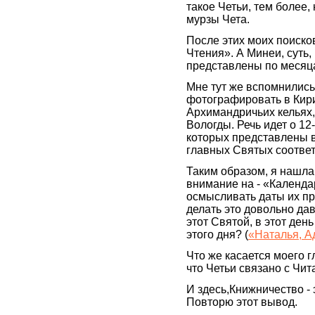
такое Четьи, тем более,
мурзы Чета.
После этих моих поисков
Чтения». А Минеи, суть
представлены по месяца
Мне тут же вспомнились
фотографировать в Кир
Архимандричьих кельях,
Вологды. Речь идет о 12
которых представлены 
главных Святых соотве
Таким образом, я нашла
внимание на - «Календа
осмысливать даты их при
делать это довольно да
этот Святой, в этот ден
этого дня? (
«Наталья, А
Что же касается моего г
что Четьи связано с Чит
И здесь,Книжничество - 
Повторю этот вывод.