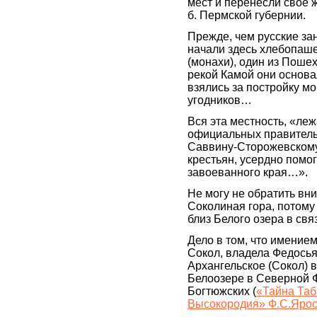
мест и перенесли свое ж
б. Пермской губернии.
Прежде, чем русские за
начали здесь хлебопаше
(монахи), один из Пошех
рекой Камой они основа
взялись за постройку м
угодников…
Вся эта местность, «ле
официальных правитель
Саввину-Сторожевскому
крестьян, усердно помо
завоеванного края…».
Не могу не обратить вни
Соколиная гора, потому
близ Белого озера в св
Дело в том, что имение
Сокол, владела Федось
Архангельское (Сокол) 
Белоозере в Северной 
Богтюжских (
«Тайна Таб
Высокородия» Ф.С.Ярос