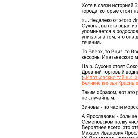
Хотя в связи историей 
города, которые стоят н
«…Недалеко от этого И
Сухона, вытекающая из 
упоминается в родослов
уникальна тем, что она 
течения.
То Вверх, то Вниз, то Вв
кессоны Ипатьевского 
На р. Сухона стоят Соко
Древний торговый водн
(
«Ипатьевские тайны: К
Великие князья Красные
Таким образом, вот это
не случайным.
Зиновы - по части морс
А Ярославовы - больше 
Семеновском полку числ
Вероятнее всего, это о
Михаил Иванович Яросл