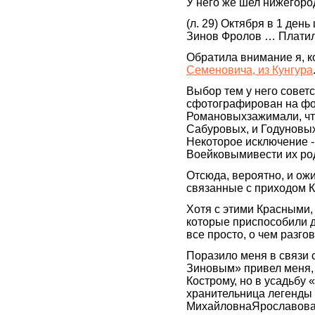
У него же шел нижегор
(л. 29) Октября в 1 ден
Зинов Фролов … Плати
Обратила внимание я, к
Семеновича, из Кунгура
Выбор тем у него советс
сфотографирован на фо
Романовыхзажимали, что
Сабуровых, и Годуновых
Некоторое исключение -
Воейковымивести их ро
Отсюда, вероятно, и ож
связанные с приходом
Хотя с этими Красными,
которые приспособили д
все просто, о чем разго
Поразило меня в связи с
Зиновым» привел меня, в
Кострому, но в усадьбу «
хранительница легенды
МихайловнаЯрославова