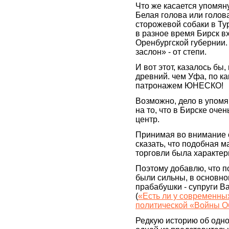
Что же касается упомяну
Белая голова или голова
сторожевой собаки в Тур
в разное время Бирск в
Оренбургской губернии.
заслон» - от степи.
И вот этот, казалось бы
древний. чем Уфа, по ка
патронажем ЮНЕСКО!
Возможно, дело в упомя
на то, что в Бирске оч
центр.
Принимая во внимание 
сказать, что подобная 
торговли была характер
Поэтому добавлю, что по
были сильны, в основно
прабабушки - супруги 
(
«Есть ли у современны
политической «Войны О
Редкую историю об одно