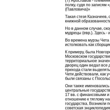
(?) Ярославов - племян
полку, судя по записям
(Павловича)»
Такая стезя Казначеев, о
книжной образованност
Но в данном случае, ско
мудрецы (евр.). Здесь -
Во времена мурзы Чета 
истолковать как сборщик
К примеру, была Новгоро
Московском государств
территориальное значе
дворец один ведал все 
прихода стали выделять
Чети действовали, как у
были связаны с Посоль
Они также именовались 
центральные государств
17 вв. с финансовыми 
отношению к тяглому н
государства. Возникли 
советская энциклопедия