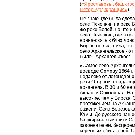
(
«Ярославовы, башкирска
Петербург, Франция»
).
Не знаю, где была сдела
селе Печенкин на реке 
же реке Белой, но что и
село Печенкин, где в по
воина-святых близ Хрис
Бирск, то выяснила, что
село Архангельское - от
было - Архангельское:
«Самое село Архангельс
воеводе Сомову 1664 г. 
недалеко от легендарног
реки Оторной, впадающ
архангела. В 30 и 60 ве
Акбаш и Соколиная. На 
высокие, чем у Бирска.
протяжением на Акбаше 
сажени. Село Березовка
Камы. До русского наше
башкиры-вотчинники Оси
завоевателей, бесцере
коренных обитателей, б