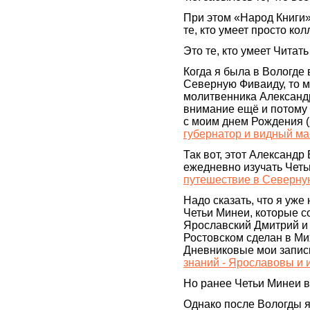
При этом «Народ Книги» 
те, кто умеет просто ко
Это те, кто умеет Читать 
Когда я была в Вологде
Северную Фиваиду, то м
молитвенника Александр
внимание ещё и потому 
с моим днем Рождения (
губернатор и видный ма
Так вот, этот Александр
ежедневно изучать Четь
путешествие в Северну
Надо сказать, что я уж
Четьи Минеи, которые с
Ярославский Дмитрий и 
Ростовском сделан в Ми
Дневниковые мои записк
знаний - Ярославовы и и
Но ранее Четьи Минеи 
Однако после Вологды я