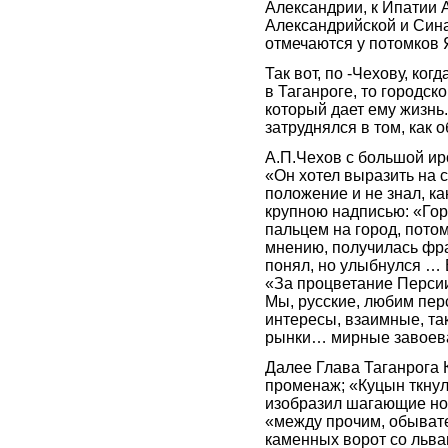
Александрии, к Ипатии 
Александрийской и Сина
отмечаются у потомков
Так вот, по -Чехову, ко
в Таганроге, то городск
который дает ему жизнь.
затруднялся в том, как о
А.П.Чехов с большой ир
«Он хотел выразить на 
положение и не знал, ка
крупною надписью: «Гор
пальцем на город, потом
мнению, получилась фра
понял, но улыбнулся … 
«За процветание Персии!
Мы, русские, любим пер
интересы, взаимные, та
рынки… мирные завоева
Далее Глава Таганрога 
променаж; «Куцын ткну
изобразил шагающие но
«между прочим, обывате
каменных ворот со львам