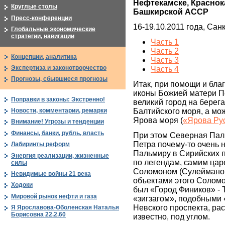
Нефтекамске, Краснок
Круглые столы
Башкирской АССР
Пресс-конференции
16-19.10.2011 года, Сан
Глобальные экономические
стратегии, навигации
Часть 1
Часть 2
Концепции, аналитика
Часть 3
Экспертиза и законотворчество
Часть 4
Прогнозы, сбывшиеся прогнозы
Итак, при помощи и бла
иконы Божией матери Пе
Поправки в законы: Экстренно!
великий город на берег
Балтийского моря, а мож
Новости, комментарии, ремарки
Ярова моря (
«Ярова Ру
Внимание! Угрозы и тенденции
Финансы, банки, рубль, власть
При этом Северная Пал
Петра почему-то очень
Лабиринты реформ
Пальмиру в Сирийских п
Энергия реализации, жизненные
по легендам, самим ца
силы
Соломоном (Сулейманом
Невидимые войны 21 века
объектами этого Соломо
Ходоки
был «Город Фиников» - 
Мировой рынок нефти и газа
«зигзагом», подобными «
Невского проспекта, ра
Я Ярославова-Оболенская Наталья
Борисовна 22.2.60
известно, под углом.