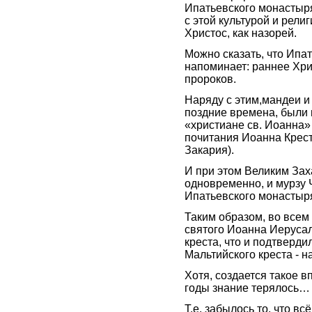
Ипатьевского монастыря
с этой культурой и рели
Христос, как назорей.
Можно сказать, что Ипа
напоминает: раннее Хрис
пророков.
Наряду с этим,мандеи и
поздние времена, были 
«христиане св. Иоанна» 
почитания Иоанна Крес
Закария).
И при этом Великим Зах
одновременно, и мурзу 
Ипатьевского монастыр
Таким образом, во всем
святого Иоанна Иерусал
креста, что и подтверди
Мальтийского креста - 
Хотя, создается такое в
годы знание терялось…
Т.е. забылось то, что в