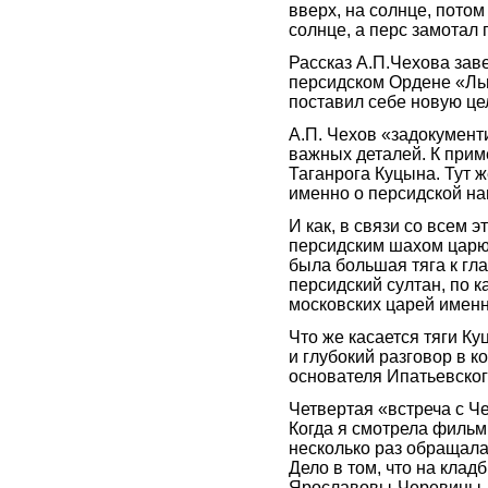
вверх, на солнце, потом 
солнце, а перс замотал 
Рассказ А.П.Чехова зав
персидском Ордене «Льв
поставил себе новую цел
А.П. Чехов «задокумент
важных деталей. К приме
Таганрога Куцына. Тут ж
именно о персидской нагр
И как, в связи со всем 
персидским шахом царю 
была большая тяга к гл
персидский султан, по к
московских царей именн
Что же касается тяги Ку
и глубокий разговор в к
основателя Ипатьевско
Четвертая «встреча с Ч
Когда я смотрела фильм
несколько раз обращала
Дело в том, что на кла
Ярославовы-Черевины, 