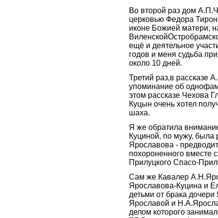
Во второй раз дом А.П.
церковью Федора Тирона
иконе Божией матери, 
ВиленскойОстробрамско
ещё и деятельное участи
годов и меня судьба при
около 10 дней.
Третий раз,в рассказе 
упоминание об однофам
этом рассказе Чехова Г
Куцын очень хотел полу
шаха.
Я же обратила внимание 
Куциной, по мужу, была
Ярославова - предводит
похороненного вместе с
Прилуцкого Спасо-Прил
Сам же Кавалер А.Н.Яр
Ярославова-Куцина и Е
детьми от брака дочери
Ярославой и Н.А.Яросла
делом которого занимал