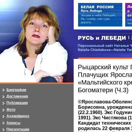
РУСЬ и ЛЕБЕДИ | RUSI — LEB
Персональный сайт Натальи Чистя
Natalia Chistiakova—Natalia Yarosla
Рыцарский культ 
Плачущих Яросла
«Мальтийского кр
Богоматери (Ч.3)
Биография
Достижения
©Ярославова-Оболенс
Публикации
Борисовна, урожденн
Фото
(22.2.1960). Экс Годунин
Аудио/видео
1991). Экс Чистякова (14
Кандидат технических н
Анонсы
родилась 22 февраля 1
Презентации