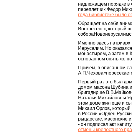
надлежащем порядке в 
переплетчик Федор Мих
года библиотеке было о
Обращает на себя внима
Воскресенск, который п
собораНовоиерусалимск
Именно здесь патриарх
Иерусалим. Но оказался
монастырем, а затем в 
основанном опять же по
Причем, в описанном слу
А.П.Чехова«пересекает
Первый раз это был дом
домом масона Шубина и
бригадирше В.В.Майково
Натальи Михайловны Яро
этом доме жил ещё и с
Михаил Орлов, который 
в России «Орден Русск
рыцарские, масонские и
- он подписал акт капи
отмены крепостного пра