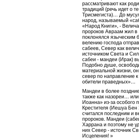
рассматривают как роди
традиций (речь идет о т
Трисмегиста)… До мусу
народ, называемый «са
«Народ Книги», - Велич
пророков Авраам жил в
поклонялся языческим б
велению господа отпра
сабеев, Север как вели
источником Света и Си
сабеи - мандеи (Ирак) в
Подобно душе, освобод
материальной жизни, он
север по направление к
обители праведных»…
Мандеи в более поздни
также как назореи… или
Иоанна» из-за особого 
Крестителя (Иешуа Бен 
считался последним и 
пророков. Мандеи (сабе
Харрана и поэтому не уд
них Север - источник Св
Исцеления! »