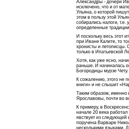
Александры - дочери Ив
исключено, что и от мат
Ульяна, о которой пишут
этом в пользу этой Улья
собирались налоги, т.е. 
определенные традиции
И поскольку весь этот 
при Иване Калите, то то
хронисты и летописцы. 
только в Ипатьевской Л
Хотя, как уже ясно, нач
раньше. И начиналась он
Богородицы мурзе Чету.
К сожалению, этого не 
книги» и не слышит «Нар
Таким образом, именно 
Ярославовы, почти во вс
К примеру, в Воскресен
начале 20 века работал
явствует из следующей
поручена Варваре Нико
несколькими языками. Д