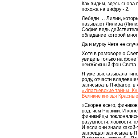
Как видим, здесь снова
похожа на цифру - 2.
Лебеди … Лилии, которы
называют Лилива (Лили
София ведь действитель
обладание которой мног
Да и мурзу Чета не слу
Хотя в разговоре о Све
увидеть только на фоне 
неизбежный фон Света и
Я уже высказывала гипот
роду, отчасти владевше
записывать Пифагор, в ч
«Ипатьевские тайны: Кн
Великие князья Красны
«Скорее всего, фиников
род, чем Рюрики. И коне
финикийцы поклонялись 
разумности, ловкости, п
И если они знали какой
запрещал записывать Пи