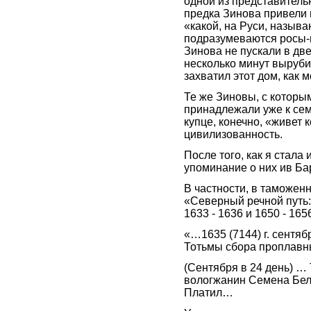
одной из представитель
предка Зинова привели в
«какой, на Руси, называ
подразумеваются росы-в
Зинова не пускали в две
несколько минут выруби
захватил этот дом, как 
Те же Зиновы, с которы
принадлежали уже к сем
купце, конечно, «живет
цивилизованность.
После того, как я стала
упоминание о них ив Бар
В частности, в таможенн
«Северный речной путь:
1633 - 1636 и 1650 - 165
«…1635 (7144) г. сентябр
Тотьмы сбора проплавны
(Сентября в 24 день) …
вологжанин Семена Бе
Платил…