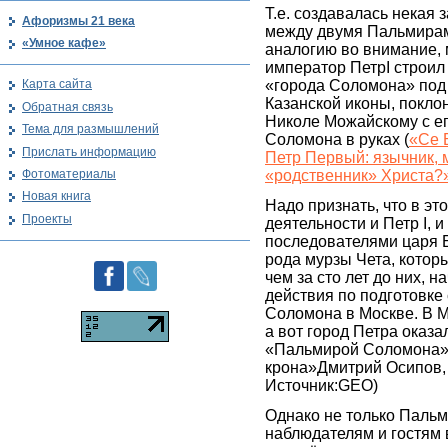
Т.е. создавалась некая 
Афоризмы 21 века
между двумя Пальмирам
«Умное кафе»
аналогию во внимание, 
император ПетрI строил
«города Соломона» под
Карта сайта
Казанской иконы, поклон
Обратная связь
Николе Можайскому с ег
Тема для размышлений
Соломона в руках (
«Се 
Прислать информацию
Петр Первый: язычник, 
Фотоматериалы
«родственник» Христа?
Новая книга
Надо признать, что в эт
Проекты
деятельности и Петр I, и
последователями царя 
рода мурзы Чета, котор
чем за сто лет до них, 
действия по подготовке
Соломона в Москве. В М
а вот город Петра оказа
«Пальмирой Соломона» 
крона»Дмитрий Осипов, 
Источник:GEO)
Однако не только Паль
наблюдателям и гостям 