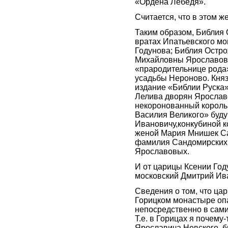
«Ордена Лебедя».
Считается, что в этом ж
Таким образом, Библия 
вратах Ипатьевского мо
Годунова; Библия Остро
Михайловны Ярославово
«прародительнице рода»
усадьбы Нероново. Кня
издание «Библии Руска»,
Лелива дворян Ярославо
некоронованный король 
Василия Великого» буд
Ивановичу,конкубиной к
женой Мария Мнишек Са
фамилия Сандомирских 
Ярославовых.
И от царицы Ксении Го
московский Дмитрий Ива
Сведения о том, что ца
Горицком монастыре опа
непосредственно в самих
Т.е. в Горицах я почему
Ярославича Невского, б