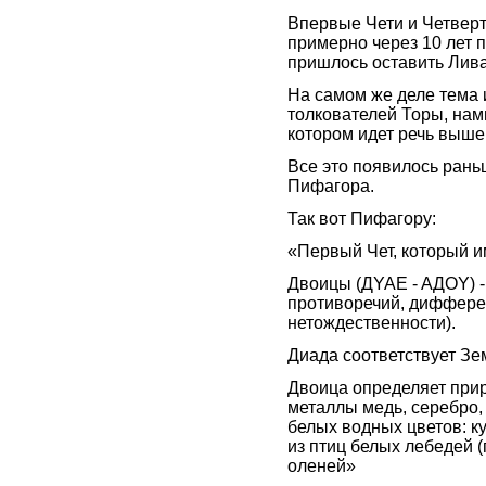
Впервые Чети и Четверти
примерно через 10 лет п
пришлось оставить Лива
На самом же деле тема 
толкователей Торы, нам
котором идет речь выше
Все это появилось раньш
Пифагора.
Так вот Пифагору:
«Первый Чет, который и
Двоицы (ДYAE - AДOY) -
противоречий, диффере
нетождественности).
Диада соответствует Зе
Двоица определяет прир
металлы медь, серебро, 
белых водных цветов: ку
из птиц белых лебедей (г
оленей»