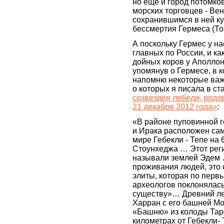
но ещё и город потомко
морских торговцев - Вен
сохранившимся в ней ку
бессмертия Гермеса (То
А поскольку Гермес у на
главных по России, и ка
дойных коров у Аполлон
упомянув о Гермесе, в к
напомню некоторые важ
о которых я писала в ст
созвездия лебедя, родо
21 декабря 2012 года»
:
«В районе пуповинной г
и Ирака расположен са
мире Гебекли - Тепе на 
Стоунхеджа … Этот рег
называли землей Эдем 
проживания людей, это
элиты, которая по пер
археологов поклонялас
существу»… Древний ле
Харран с его башней Мо
«Башню» из колоды Тар
километрах от Гебекли-