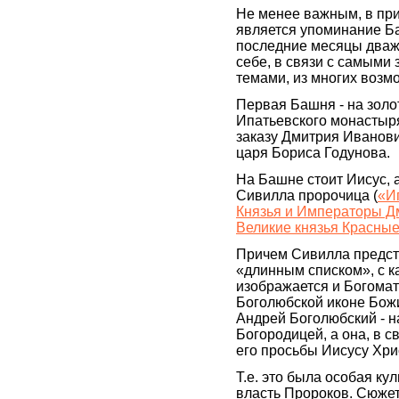
Не менее важным, в при
является упоминание Ба
последние месяцы дваж
себе, в связи с самыми
темами, из многих возм
Первая Башня - на золо
Ипатьевского монастыря
заказу Дмитрия Иванови
царя Бориса Годунова.
На Башне стоит Иисус, 
Сивилла пророчица (
«И
Князья и Императоры Дм
Великие князья Красные
Причем Сивилла предсто
«длинным списком», с к
изображается и Богомате
Боголюбской иконе Божи
Андрей Боголюбский - н
Богородицей, а она, в с
его просьбы Иисусу Хри
Т.е. это была особая ку
власть Пророков. Сюжет