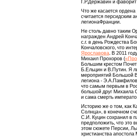
Г.Р.Державин и фаворит
Что же касается ордена
считается персидским а
легионаФранции.
Не столь давно таким 
награжден Андрей Конча
с.г. в день Рождества 
Кончаловского, что инте
Ярославова
. В 2011 го
Михаил Прохоров (
«Про
Большим крестом Почет
Б.Ельцин и В.Путин. Я 
мероприятий Большой В
легиона - Э.А.Памфилов
что самым первым в Рос
большой друг Михаила О
и сама смерть императо
Историю же о том, как 
Солнца», в конечном сче
С.И. Куцин сохранил в 
предположить, что это
этом сюжете Персии, Ль
христианства апостола