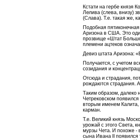
Кстати на гербе князя К
Лелива (слева, внизу) з
(Слава). Т.е. такая же, 
Подобная пятиконечная з
Аризона в США. Это оди
прозвище «Штат Большо
племени ацтеков означа
Девиз штата Аризона: «
Получается, с учетом вс
созидания и концентраци
Отсюда и страдания, по
рождаются страдания. А 
Таким образом, далеко 
Четрековском появился 
вторым именем Калита, ч
карман.
Т.е. Великий князь Моск
урожай с этого Света, к
мурзы Чета. И похоже - 
сына Ивана II появился 