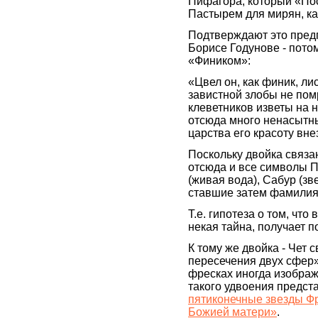
Пифагора, который «Пос
Пастырем для мирян, ка
Подтверждают это пред
Борисе Годунове - потом
«Фиником»:
«Цвел он, как финик, ли
завистной злобы не пом
клеветников изветы на 
отсюда много ненасытны
царства его красоту вн
Поскольку двойка связа
отсюда и все символы П
(живая вода), Сабур (зв
ставшие затем фамилия
Т.е. гипотеза о том, чт
некая тайна, получает 
К тому же двойка - Чет 
пересечения двух сфер» 
фресках иногда изображ
такого удвоения предст
пятиконечные звезды Фр
Божией матери»
.