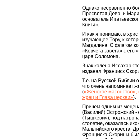
Однако несравненно бо
Пресвятая Дева, и Мари
основатель Ипатьевског
Книги».
И как я понимаю, в христ
изучающее Тору, к кото
Магдалина. С флагом к
«Ковчега завета» с его 
царя Соломона.
Знак колена Иссахар сто
издавал Франциск Скор
Т.е. на Русской Библии 
что очень напоминает ж
(
«Женское масонство», 
жрец и Глава церкви»
).
Причем одним из мецен
(Василий) Острожский -
(Тышкевич), под патрон
столетие, оказалась ик
Мальтийского креста. Д
Франциска Скорины был