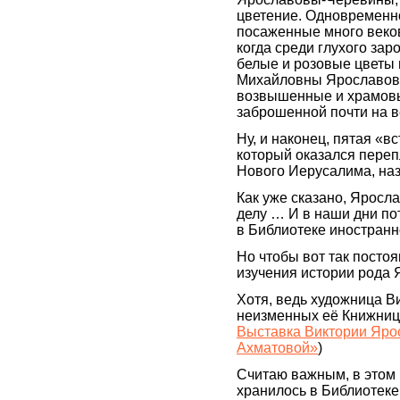
цветение. Одновременн
посаженные много веков 
когда среди глухого за
белые и розовые цветы
Михайловны Ярославово
возвышенные и храмовы
заброшенной почти на в
Ну, и наконец, пятая «в
который оказался переп
Нового Иерусалима, на
Как уже сказано, Яросл
делу … И в наши дни по
в Библиотеке иностранн
Но чтобы вот так посто
изучения истории рода 
Хотя, ведь художница В
неизменных её Книжниц
Выставка Виктории Яро
Ахматовой»
)
Считаю важным, в этом 
хранилось в Библиотек