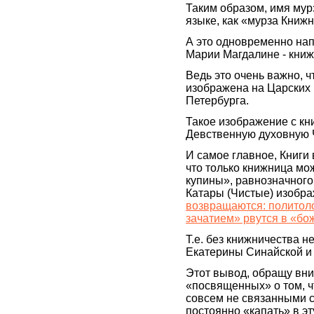
Таким образом, имя мур
языке, как «мурза Книжн
А это одновременно нап
Марии Магдалине - книж
Ведь это очень важно, 
изображена на Царских 
Петербурга.
Такое изображение с кн
Девственную духовную Ч
И самое главное, Книги 
что только книжница м
купины», равнозначного
Катары (Чистые) изобра
возвращаются: политоло
зачатием» рвутся в «бо
Т.е. без книжничества 
Екатерины Синайской и
Этот вывод, обращу вн
«посвященных» о том, ч
совсем не связанными с
постоянно «капать» в э