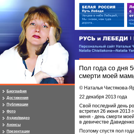
РУСЬ и ЛЕБЕДИ | RUSI — LEB
Персональный сайт Натальи Чистя
Natalia Chistiakova—Natalia Yarosla
Пол года со дня 
смерти моей мам
© Наталья Чистякова-Я
Биография
22 декабря 2013 года
Достижения
Публикации
Свой последний день р
встретил 26 июня 2013 г
Фото
меня - день смерти мо
Аудио/видео
в девичестве Давиденко/
Анонсы
Поэтому спустя пол год
Презентации