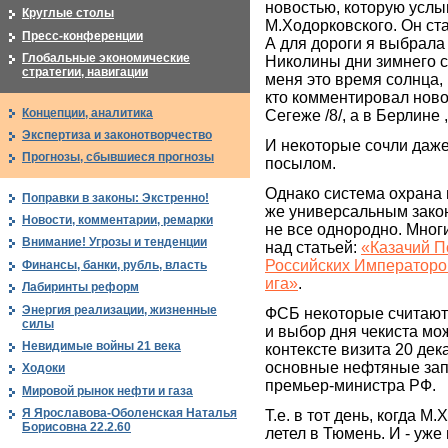
новостью, которую услы
Круглые столы
М.Ходорковского. Он ста
Пресс-конференции
А для дороги я выбрала
Глобальные экономические
Николины дни зимнего с
стратегии, навигации
меня это время солнца, 
кто комментировал новос
Концепции, аналитика
Сегеже /8/, а в Берлине 
Экспертиза и законотворчество
И некоторые сочли даже
Прогнозы, сбывшиеся прогнозы
посылом.
Однако система охрана 
Поправки в законы: Экстренно!
же универсальным закон
Новости, комментарии, ремарки
не все однородно. Мног
Внимание! Угрозы и тенденции
над статьей:
«Казачий П
Российских Императоро
Финансы, банки, рубль, власть
ига»
.
Лабиринты реформ
Энергия реализации, жизненные
ФСБ некоторые считают
силы
и выбор дня чекиста можн
Невидимые войны 21 века
контексте визита 20 дек
основные нефтяные зап
Ходоки
премьер-министра РФ.
Мировой рынок нефти и газа
Я Ярославова-Оболенская Наталья
Т.е. в тот день, когда 
Борисовна 22.2.60
летел в Тюмень. И - уже