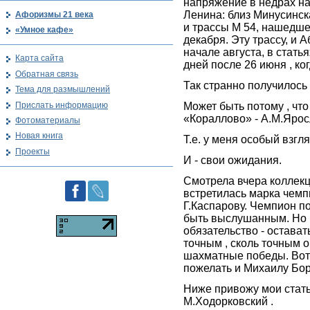
напряжение в недрах н
Ленина: близ Минусинск
Афоризмы 21 века
и трассы М 54, нашедше
«Умное кафе»
декабря. Эту трассу, и А
начале августа, в стать
Карта сайта
дней после 26 июня , ко
Обратная связь
Так странно получилось
Тема для размышлений
Прислать информацию
Может быть потому , что
«Кораллово» - А.М.Яросл
Фотоматериалы
Новая книга
Т.е. у меня особый взгля
Проекты
И - свои ожидания.
Смотрела вчера коллекц
встретилась марка чем
Г.Каспарову. Чемпион п
быть выслушанным. Но 
обязательство - остават
точным , сколь точным 
шахматные победы. Вот 
пожелать и Михаилу Бор
Ниже привожу мои стать
М.Ходорковский .