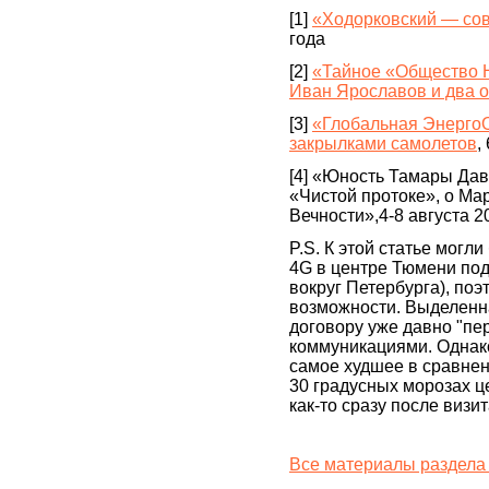
[1]
«Ходорковский — со
года
[2]
«Тайное «Общество 
Иван Ярославов и два 
[3]
«Глобальная ЭнергоО
закрылками самолетов
,
[4] «Юность Тамары Да
«Чистой протоке», о Ма
Вечности»,4-8 августа 2
P.S. К этой статье могл
4G в центре Тюмени подк
вокруг Петербурга), поэ
возможности. Выделенн
договору уже давно "пер
коммуникациями. Однако
самое худшее в сравнени
30 градусных морозах ц
как-то сразу после виз
Все материалы раздела