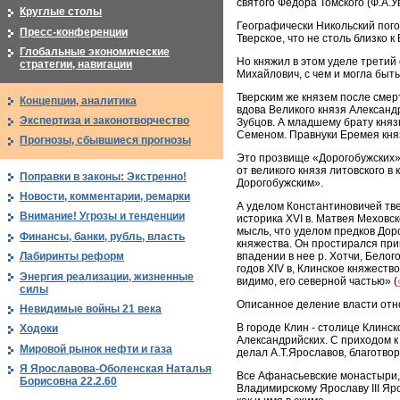
святого Федора Томского (Ф.А.У
Круглые столы
Географически Никольский пого
Пресс-конференции
Тверское, что не столь близко к
Глобальные экономические
Но княжил в этом уделе третий
стратегии, навигации
Михайлович, с чем и могла быт
Тверским же князем после смер
Концепции, аналитика
вдова Великого князя Александ
Экспертиза и законотворчество
Зубцов. А младшему брату кня
Семеном. Правнуки Еремея кня
Прогнозы, сбывшиеся прогнозы
Это прозвище «Дорогобужских» 
от великого князя литовского в
Поправки в законы: Экстренно!
Дорогобужским».
Новости, комментарии, ремарки
А уделом Константиновичей тве
Внимание! Угрозы и тенденции
историка XVI в. Матвея Меховск
мысль, что уделом предков Дор
Финансы, банки, рубль, власть
княжества. Он простирался прим
впадении в нее р. Хотчи, Бело
Лабиринты реформ
годов XIV в, Клинское княжес
Энергия реализации, жизненные
видимо, его северной частью» (
силы
Описанное деление власти отн
Невидимые войны 21 века
В городе Клин - столице Клинс
Ходоки
Александрийских. С приходом к 
Мировой рынок нефти и газа
делал А.Т.Ярославов, благотвор
Я Ярославова-Оболенская Наталья
Все Афанасьевские монастыри,
Борисовна 22.2.60
Владимирскому Ярославу III Яро