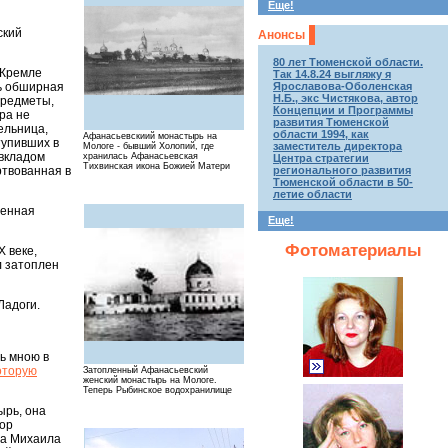
Еще!
ский
Анонсы
80 лет Тюменской области.
 Кремле
Так 14.8.24 выгляжу я
сь обширная
Ярославова-Оболенская
Н.Б., экс Чистякова, автор
предметы,
Концепции и Программы
ра не
развития Тюменской
ельница,
области 1994, как
Афанасьевскиий монастырь на
тупивших в
заместитель директора
Мологе - бывший Холопий, где
 вкладом
хранилась Афанасьевская
Центра стратегии
Тихвинская икона Божией Матери
ртвованная в
регионального развития
Тюменской области в 50-
летие области
менная
Еще!
Фотоматериалы
 веке,
л затоплен
Ладоги.
ь мною в
оторую
Затопленный Афанасьевский
женский монастырь на Мологе.
Теперь Рыбинское водохранилище
ырь, она
дор
на Михаила