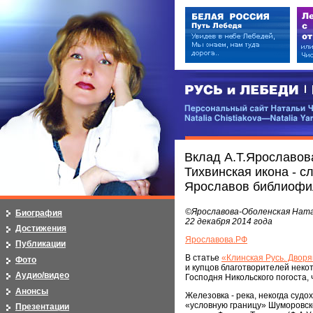
РУСЬ и ЛЕБЕДИ | RUSI — LEB
Персональный сайт Натальи Чистя
Natalia Chistiakova—Natalia Yarosla
Вклад А.Т.Ярославов
Тихвинская икона - 
Ярославов библиофи
©Ярославова-Оболенская Натал
Биография
22 декабря 2014 года
Достижения
Ярославова.РФ
Публикации
В статье
«Клинская Русь. Двор
Фото
и купцов благотворителей некот
Аудио/видео
Господня Никольского погоста,
Анонсы
Железовка - река, некогда судо
«условную границу» Шуморовско
Презентации