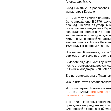
Александрийских.
В годы жизни А.Т.Ярославова (
монастырь в Кремле
«В 1770 году, в связи с приня
было упразднено. В 1776 году 
площадь. Церковная утварь бы
поступившие с подворья в Кири
избежала переплавки. Из переп
запрестольный крест, рипиды и
Кирилло-Белозерский монастыр
«черного попа» Никона Яковлев
1628 году Никифором Иванови
При первых Романовых, после 
церковь в нем была построена в
В Мологе ещё до Смуты существ
после строительства церкви Аф
Рыбинским водохранилищем по
Его история связана с Тихвинс
Икона именуется Афанасьевская
История первой Тихвинской ико
статье 2012 года
«Всемирная аз
пытались затопить»
…:
«До 1370 года (в иных источник
принадлежала роду князей Смоле
Смоленский и Ярославский благ