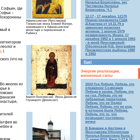
Наталья Борисовна, экс
Чистякова Наталья
 Софьин, где
Борисовна. Ч.1
Софьи –
12.17 - 17 декабря. 12170
 Похоронены
Приказ президента США
Афанасьевская (Ярославова)
Д.Картера от 14.11.79 о
Тихвинская икона Божией Матери,
хранившаяся в Афанасьевском
заморозке иранских
емый в
монастыре и перевезенная в
активов. 1 апреля 1979
Рыбинск
независимость Ирана. 17
декабря 1992 и 1 апреля 1993
рхитектором
- в моей Ярославовой-
Оболенской Н.Б. биографии
леолог и
Президентские выборы 1980
»
).
и 1992
кого (что на
Еще!
Энергия реализации,
жизненные силы
Во многих из
2024 Год Лебедя. Лебедь это
отражение Созвездия
рье в
Лебедя в крови. Лебедь это
ловских
не год. Лебедь это не
Афанасия
Кирилл Белозерский. Икона Дионисия
лебединые территории.
Глушицкого (Дионисиат)
монастыря,
Лебедь это не Орден
Лебедя. Лебедь это не род,
в котором были Лебеди.
жителей
Лебедь это то, что
возвышает постоянно,
вечно
Матфея во
ребён в
В Баварии и Австрии я
Ярославова-Оболенская
Наталья Борисовна была 1-
евском
11 июня 2016. Виза 1-27.6.16.