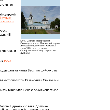
сто
ого князя
ей супругой
 путь от
ий епископ
рской
ии) III
Клин. Церковь Воскресения
Словущего погост Никольский что на
Железовке (Шипулино). Каменный
храм 1802 года. Церковь
и Кирилла и
Св.Афанасия в Клину закрыта до
XVII века
ать
мэра
поддерживал Князя Василия Шуйского из
тал митрополитом Казанским и Свияжским
мником в Кирилло-Белозерском монастыре
скве. Церковь XVI века. Долго не
ной части церкви был устроен придел