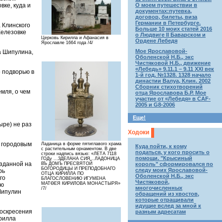
вке, куда и
О моем путешествии в
документах:путевка,
договор, билеты, виза
Германии в Петербурге.
 Клинского
Больше 10 моих статей 2016
Железовке
о Людвиге II Баварском и
Церковь Кирилла и Афанасия в
Ордене Лебедя
Ярославле 1664 года /4/
Мое Ярославовой-
а Шипулина,
Оболенской Н.Б., экс
Чистяковой Н.Б., движение
«Лебедь» 9.11.1 – 9.11 XXI век
о подворью в
1-й год. №1328. 1328 начало
династии Валуа, Клин. 2002
Сборник стихотворений
мля, о чем
отца Ярославова Б.Р. Мое
участие от «Лебедя» в CAF-
2005 и G8-2006
Еще!
ыре) не раз
Ходоки
х городовым
Ладаница в форме пятиглавого храма
Куда пойти, к кому
с растительным орнаментом. В две
податься, у кого просить о
строки надпись вязью: «ЛЕТА 7118
помощи. "Крысиный
ГОДγ ...ЗДЕЛАНА СИЯ...ЛАДОНИЦА
озданной на
король" сформировался по
ВЪ ДОМЪ ПРЕСВЯТОЙ
БОГОРОДИЦЫ И ПРЕПОДОБНАГО
следу моих Ярославовой-
рь
ОТЦА КИРИЛЛА ПО
Оболенской Н.Б., экс
го
БЛАГОСЛОВЕНИЮ ИГУМЕНА
Чистяковой,
МАТӨЕЯ КИРИЛОВА МОНАСТЫРЯ»
ию
многочисленных
/7/
Шипулин
обращений из хвостов,
которые отращивали
идущие вслед за мной к
Воскресения
разным адресатам
ирилла