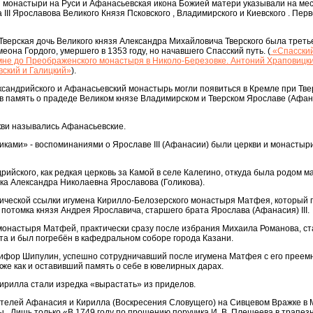
и монастыри на Руси и Афанасьевская икона Божией матери указывали на ме
II Ярославова Великого Князя Псковского , Владимирского и Киевского . Перв
верская дочь Великого князя Александра Михайловича Тверского была треть
еона Гордого, умершего в 1353 году, но начавшего Спасский путь. (
«Спасский
не до Преображенского монастыря в Николо-Березовке. Антоний Храповицк
вский и Галицкий»
).
сандрийского и Афанасьевский монастырь могли появиться в Кремле при Тве
в память о прадеде Великом князе Владимирском и Тверском Ярославе (Афанас
кви назывались Афанасьевские.
ками» - воспоминаниями о Ярославе III (Афанасии) были церкви и монастыр
рийского, как редкая церковь за Камой в селе Калегино, откуда была родом м
ка Александра Николаевна Ярославова (Голикова).
ической ссылки игумена Кирилло-Белозерского монастыря Матфея, который 
 потомка князя Андрея Ярославича, старшего брата Ярослава (Афанасия) III.
монастыря Матфей, практически сразу после избрания Михаила Романова, с
та и был погребён в кафедральном соборе города Казани.
икифор Шипулин, успешно сотрудничавший после игумена Матфея с его прее
кже как и оставивший память о себе в ювелирных дарах.
Кирилла стали изредка «вырастать» из приделов.
телей Афанасия и Кирилла (Воскресения Словущего) на Сивцевом Вражке в Мо
.. Лишь только «В 1749 году по прошению поручика И. В. Плещеева в трапез