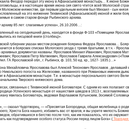
Михаила Феодор передал эту икону в Афанасьевский монастырь… К иконе Бож
богомольцы, и в настоящее время икона сия свято чтится всей Мологской стр
 Моложском княжестве, где первым удельным князем был Михаил - сын князя
агословленный на это княжение Тихвинской (Афанасьевской) иконой и жили боя
емые в самом старом фонде Рыбинского архива.
архиву 85 лет: слагаемые успеха», 26.10.2006…:
вленный на сегодняшний день, находится в фонде Ф-103 «Помещики Яросла
выпись из писцовой книги (столбец)».
вской губернии указан местом рождения боярина Федора Ярославова… Бояр
чится в боярских списках Мологского уезда с тремя братьями, в т.ч. - Яросл
в архивных документах названы: Ярославов Михаил Иванович; Ярославов Мат
веевич; Ярославов Петр Матвеевич, Ярославов Гаврила Александрович («По
ил. ГА Ярославской обл., г. Рыбинск, ф. 103, 50 ед. хр., 1627- 1835.)…»
она Михайловича Ярославова был Алексей Тихонович Ярославов , делавший 
 Никольского погоста на Железовке, названного при Романовых именем дьяк
г в Афанасьевском монастыре. Т.е. в монастыре персонального святого Вели
начальника Тверского княжеского дома.
десах, связанных с Тихвинской иконой Богоматери. С одним из них полагают 
родице-Успенского монастыря от нашествия шведов в 1613 г., возглавляемых
иану явилась Богоматерь, ведомая Варлаамом Хутынским, Зосимой Соловец
», — сказал Чудотворец, — «Пресвятая Богородица, общая молебница о род
го, Христа Бога нашего, избавить вас от врагов, и вы узрите милость Божию
дов, обратившихся в бегство после того, как им показалось, что их окружае
мать как подтверждение особого статуса России перед лицом Бога» (
Трагедия 