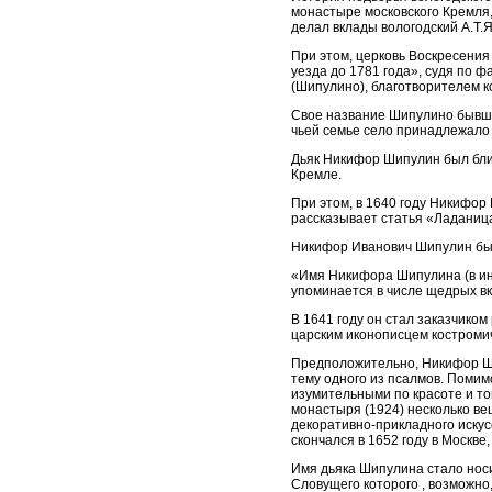
монастыре московского Кремля, 
делал вклады вологодский А.Т.
При этом, церковь Воскресения
уезда до 1781 года», судя по 
(Шипулино), благотворителем ко
Свое название Шипулино бывши
чьей семье село принадлежало у
Дьяк Никифор Шипулин был близ
Кремле.
При этом, в 1640 году Никифор
рассказывает статья «Ладаница
Никифор Иванович Шипулин был
«Имя Никифора Шипулина (в ин
упоминается в числе щедрых в
В 1641 году он стал заказчико
царским иконописцем костроми
Предположительно, Никифор Ши
тему одного из псалмов. Поми
изумительными по красоте и т
монастыря (1924) несколько ве
декоративно-прикладного иску
скончался в 1652 году в Москв
Имя дьяка Шипулина стало носи
Словущего которого , возможно