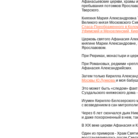
Афанасьевские церкви, храмы 
пребывания потомков Ярослава I
Тверского.
Княгиня Мария Александровна Т
Великого князя Московского Сим
Спаса-Преображенного в Колом
Уфимский и Мензелинский, Кие
Церковь святого Афанасия Алек
княгине Марии Александровне, 
Ярославовом.
При Рюриках, монастыри и цер
При Романовых, редкими «репли
Афанасия Александрийских.
Затем только Кирилла Александ
Москвы Ю.Лужкова
и моя бабуш
Это может быть «следом» факт
Суздальского княжеского дома -
Игумен Кирилло-Белозерского 
с возведением в сан митрополи
Через 6 лет скончался дьяк Н
и даже похороненный в нем, та
В XIX веке церкви Афанасия и 
Один из примеров - Храм Святи
восстанавливалась после Смуты