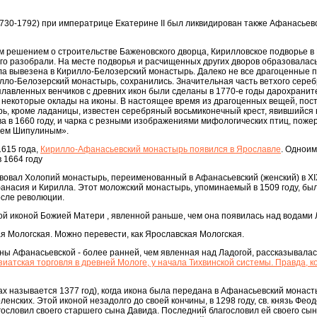
1730-1792) при императрице Екатерине II был ликвидирован также Афанасьев
тым решением о строительстве Баженовского дворца, Кирилловское подворье в
его разобрали. На месте подворья и расчищенных других дворов образовала
ла вывезена в Кирилло-Белозерский монастырь. Далеко не все драгоценные 
лло-Белозерский монастырь, сохранились. Значительная часть ветхого сереб
лавленных венчиков с древних икон были сделаны в 1770-е годы дарохранит
 некоторые оклады на иконы. В настоящее время из драгоценных вещей, пос
ь, кроме ладаницы, известен серебряный восьмиконечный крест, явившийся
а в 1660 году, и чарка с резными изображениями мифологических птиц, поже
чем Шипулиным».
1615 года,
Кирилло-Афанасьевский монастырь появился в Ярославле
. Однои
 1664 году
овал Холопий монастырь, переименованный в Афанасьевский (женский) в XIX
анасия и Кирилла. Этот моложский монастырь, упоминаемый в 1509 году, бы
сле революции.
кой иконой Божией Матери , явленной раньше, чем она появилась над водами 
 Мологская. Можно перевести, как Ярославская Мологская.
ны Афанасьевской - более ранней, чем явленная над Ладогой, рассказывалас
иатская торговля в древней Мологе, у начала Тихвинской системы. Правда, к
ах называется 1377 год), когда икона была передана в Афанасьевский монаст
нских. Этой иконой незадолго до своей кончины, в 1298 году, св. князь Фео
ословил своего старшего сына Давида. Последний благословил ей своего сы