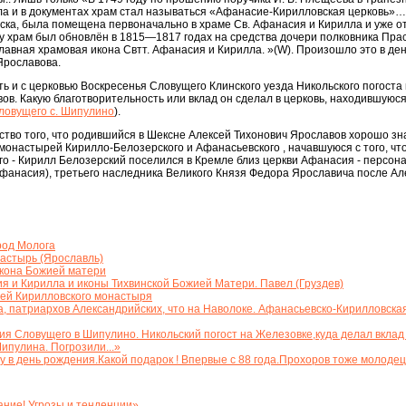
а и в документах храм стал называться «Афанасие-Кирилловская церковь»….
ска, была помещена первоначально в храме Св. Афанасия и Кирилла и уже о
ду храм был обновлён в 1815—1817 годах на средства дочери полковника П
авная храмовая икона Свтт. Афанасия и Кирилла. »(W). Произошло это в ден
Ярославова.
ь и с церковью Воскресенья Словущего Клинского уезда Никольского погоста
ов. Какую благотворительность или вклад он сделал в церковь, находившуюся
ловущего с. Шипулино
).
ьство того, что родившийся в Шексне Алексей Тихонович Ярославов хорошо з
монастырей Кирилло-Белозерского и Афанасьевского , начавшуюся с того, чт
 - Кирилл Белозерский поселился в Кремле близ церкви Афанасия - персона
(Афанасия), третьего наследника Великого Князя Федора Ярославича после А
род Молога
астырь (Ярославль)
кона Божией матери
я и Кирилла и иконы Тихвинской Божией Матери. Павел (Груздев)
ей Кирилловского монастыря
 патриархов Александрийских, что на Наволоке. Афанасьевско-Кирилловская
ия Словущего в Шипулино. Никольский погост на Железовке,куда делал вклад
пулина. Погрозили...»
 в день рождения.Какой подарок ! Впервые с 88 года.Прохоров тоже молодец
ние! Угрозы и тенденции»