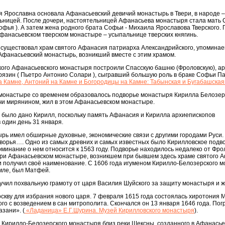
я Ярославна основала Афанасьевский девичий монастырь в Твери, в народе –
льницей. После дочери, настоятельницей Афанасьева монастыря стала мать 
Софья ). А затем жена родного брата Софьи - Михаила Ярославова Тверского.
фанасьевском тверском монастыре – усыпальнице тверских княгинь.
е существовал храм святого Афанасия патриарха Александрийского, упомина
и Афанасьевский монастырь, возникший вместе с этим храмом.
ского Афанасьевского монастыря построили Спасскую башню (Фроловскую), а
язин ( Пьетро Антонио Солари ), сыгравший большую роль в браке Софьи Па
а Камне, Антоний на Камне и Богородицы на Камне: Табынская и Бугабашская
монастыре со временем образовалось подворье монастыря Кирилла Белозерс
чи мирянином, жил в этом Афанасьевском монастыре.
у было дано Кирилл, поскольку память Афанасия и Кирилла архиепископов
 один день 31 января.
ь имел обширные духовные, экономические связи с другими городами Руси. 
ворья…. Одно из самых древних и самых известных было Кирилловское подво
минание о нем относится к 1563 году. Подворье находилось недалеко от Фро
при Афанасьевском монастыре, возникшем при бывшем здесь храме святого 
 и получил своё наименование. С 1606 года игуменом Кирилло-Белозерского 
мле, был Матфей.
учил похвальную грамоту от царя Василия Шуйского за защиту монастыря и 
Москву для избрания нового царя. 7 февраля 1615 года состоялась хиротония 
го с возведением в сан митрополита. Скончался он 13 января 1646 года. Пог
зани». (
«Ладаница» Е.Г.Шурина. Музей Кирилловского монастыря
).
о Кирилло-Белозерского монастыря близ реки Шексны, созданного в Афанась