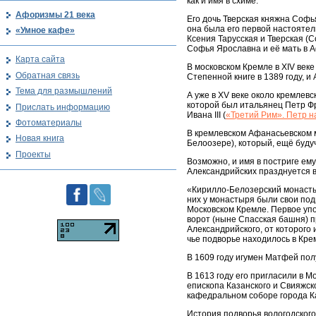
как и имя в схиме.
Афоризмы 21 века
Его дочь Тверская княжна Софь
она была его первой настояте
«Умное кафе»
Ксения Тарусская и Тверская (
Софья Ярославна и её мать в А
Карта сайта
В московском Кремле в XIV век
Обратная связь
Степенной книге в 1389 году, 
Тема для размышлений
А уже в XV веке около кремлев
которой был итальянец Петр Фр
Прислать информацию
Ивана III (
«Третий Рим». Петр н
Фотоматериалы
В кремлевском Афанасьевском 
Новая книга
Белоозере), который, ещё буду
Проекты
Возможно, и имя в постриге ем
Александрийских празднуется в
«Кирилло-Белозерский монастыр
них у монастыря были свои под
Московском Кремле. Первое упо
ворот (ныне Спасская башня) 
Александрийского, от которого
чье подворье находилось в Кре
В 1609 году игумен Матфей пол
В 1613 году его пригласили в 
епископа Казанского и Свияжско
кафедральном соборе города Ка
История подворья вологодског