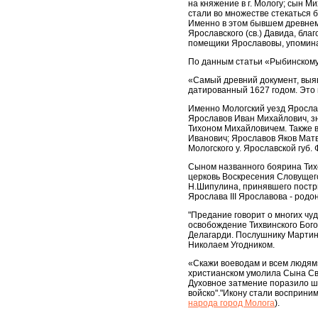
на княжение в г. Мологу; сын 
стали во множестве стекаться 
Именно в этом бывшем древнем
Ярославского (св.) Давида, бл
помещики Ярославовы, упомина
По данным статьи «Рыбинскому 
«Самый древний документ, выя
датированный 1627 годом. Это 
Именно Мологский уезд Яросла
Ярославов Иван Михайлович, зна
Тихоном Михайловичем. Также 
Иванович; Ярославов Яков Мат
Мологского у. Ярославской губ. Ф
Сыном названного боярина Тих
церковь Воскресения Словущего
Н.Шипулина, принявшего постри
Ярослава III Ярославова - родо
"Предание говорит о многих чу
освобождение Тихвинского Бого
Делагарди. Послушнику Мартин
Николаем Угодником.
«Скажи воеводам и всем людям
христианском умолила Сына Свое
Духовное затмение поразило шве
войско"."Икону стали восприни
народа город Молога
).