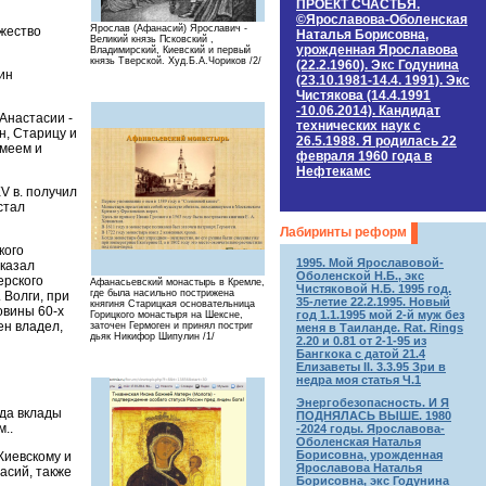
ПРОЕКТ СЧАСТЬЯ.
©Ярославова-Оболенская
Ярослав (Афанасий) Ярославич -
яжество
Наталья Борисовна,
Великий князь Псковский ,
урожденная Ярославова
Владимирский, Киевский и первый
князь Тверской. Худ.Б.А.Чориков /2/
(22.2.1960). Экс Годунина
ин
(23.10.1981-14.4. 1991). Экс
Чистякова (14.4.1991
-10.06.2014). Кандидат
Анастасии -
технических наук c
н, Старицу и
26.5.1988. Я родилась 22
емеем и
февраля 1960 года в
Нефтекамс
V в. получил
стал
Лабиринты реформ
кого
1995. Мой Ярославовой-
сказал
Оболенской Н.Б., экс
ерского
Афанасьевский монастырь в Кремле,
Чистяковой Н.Б. 1995 год.
где была насильно пострижена
 Волги, при
35-летие 22.2.1995. Новый
княгиня Старицкая основательница
овины 60-х
год 1.1.1995 мой 2-й муж без
Горицкого монастыря на Шексне,
ен владел,
заточен Гермоген и принял постриг
меня в Таиланде. Rat. Rings
дьяк Никифор Шипулин /1/
2.20 и 0.81 от 2-1-95 из
Бангкока с датой 21.4
Елизаветы II. 3.3.95 Зри в
недра моя статья Ч.1
Энергобезопасность. И Я
гда вклады
ПОДНЯЛАСЬ ВЫШЕ. 1980
..
-2024 годы. Ярославова-
Оболенская Наталья
Борисовна, урожденная
Киевскому и
Ярославова Наталья
асий, также
Борисовна, экс Годунина