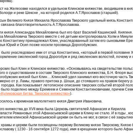
варова).
ст на Железовке находился в удельном Клинском княжестве, входившем в кн
 Вологде и реке Шексне , на которой родился А.Т.Ярославов (старший).
 сын Великого Князя Михаила Ярославова Тверского удельный князь Констант
ь связана благотворительность А.Т.Ярославова.
ти князя Александра Михайловича был его брат Василий Кашинский. Княгиня 
ра Михайловича Тверского вместе с её детьми контролировала Холм и Микули
зю Константину принадлежал Клин, унаследованный затем его сыновьями Ер
зья Юрий и Осип позже носили прозвища Дорогобужских.
было унаследовано ими от отца Константина, «который в первой половине X
 кормление смоленский город Дорогобуж и ряд смоленских волостей, почему и 
рских был Клин и Клинское княжество. «Основываясь на свидетельстве польс
ого о существовании в составе Тверского Клинского княжества, Б.Н. Флоря вы
огобужских князей был Клин….Клинский удел занимал юго-восточную часть Тв
ерно от р. Ламы, правого притока р. Шоши, до стоявшего на правом берегу р.
го городка. Как показывает летописное описание тверских событий второй пол
тво было поделено между Еремеем и Семеном Константиновичами, причем Сем
«Куликовская битва. Тверское княжество»
).
осилось к временам малолетнего князя Дмитрия Ивановича.
кого княжества до XVII века была Церковь святителей Афанасия и Кирилла
власти Романовых этой Афанасьевской церкви в Клину не стало. И в годы , ко
ителем клинской Афанасьевской церкви он быть не мог, в связи с её закрытием
 храмы и церкви были посвящены первому Великому князю Тверскому, Князю 
славову ( 1230 - 16 сентября 1272 года), имя в крещении которого было Афан