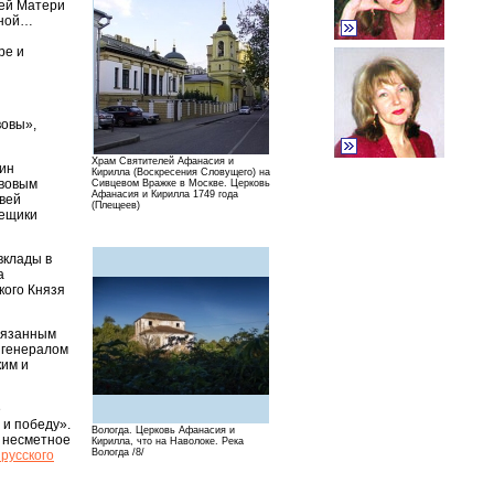
ией Матери
аной…
ре и
вовы»,
Храм Святителей Афанасия и
ин
Кирилла (Воскресения Словущего) на
авовым
Сивцевом Вражке в Москве. Церковь
Афанасия и Кирилла 1749 года
вей
(Плещеев)
мещики
вклады в
а
кого Князя
связанным
 генералом
ким и
е
 и победу».
Вологда. Церковь Афанасия и
т несметное
Кирилла, что на Наволоке. Река
Вологда /8/
русского