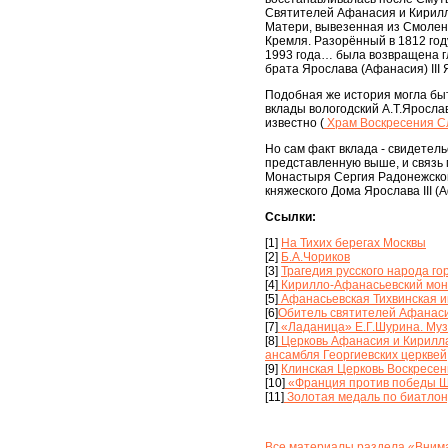
Святителей Афанасия и Кирилл
Матери, вывезенная из Смолен
Кремля. Разорённый в 1812 го
1993 года… была возвращена гл
брата Ярослава (Афанасия) III 
Подобная же история могла быт
вклады вологодский А.Т.Ярослав
известно (
Храм Воскресения С
Но сам факт вклада - свидетел
представленную выше, и связь 
Монастыря Сергия Радонежского
княжеского Дома Ярослава III 
Ссылки:
[1]
На Тихих берегах Москвы
[2]
Б.А.Чориков
[3]
Трагедия русского народа го
[4]
Кирилло-Афанасьевский мон
[5]
Афанасьевская Тихвинская и
[6]
Обитель святителей Афанаси
[7]
«Ладаница» Е.Г.Шурина. Муз
[8]
Церковь Афанасия и Кирилла,
ансамбля Георгиевских церквей
[9]
Клинская Церковь Воскресен
[10]
«Франция против победы Ши
[11]
Золотая медаль по биатлону
Все материалы раздела «Внима