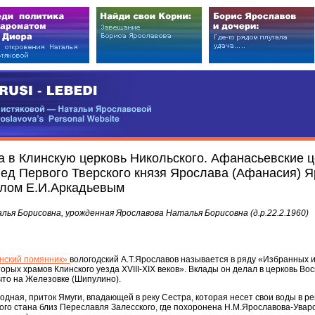
EDI
ковой — Натальи Ярославовой
vova’s Personal Website
а в Клинскую церковь Никольского. Афанасьевские 
след Первого Тверского князя Ярослава (Афанасия) 
лом Е.И.Аркадьевым
ья Борисовна, урожденная Ярославова Наталья Борисовна (д.р.22.2.1960)
янский помянник»
вологодский А.Т.Ярославов называется в ряду «Избранных 
орых храмов Клинского уезда XVIII-XIX веков». Вклады он делал в церковь Во
 что на Железовке (Шипулино).
ходная, приток Ямуги, впадающей в реку Сестра, которая несет свои воды в ре
го стана близ Переславля Залесского, где похоронена Н.М.Ярославова-Уваро