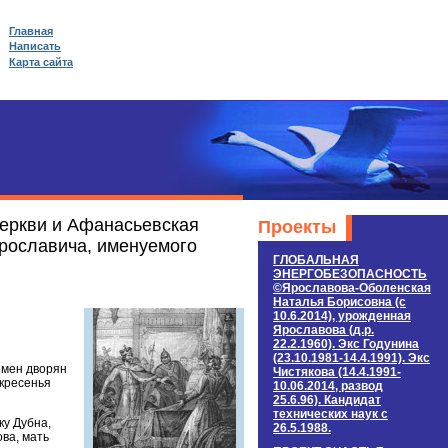
Главная
Написать
Карта сайта
церкви и Афанасьевская
Проекты
Ярославича, именуемого
ГЛОБАЛЬНАЯ
ЭНЕРГОБЕЗОПАСНОСТЬ
©Ярославова-Оболенская
Наталья Борисовна (c
10.6.2014), урожденная
Ярославова (д.р.
22.2.1960). Экс Годунина
(23.10.1981-14.4.1991). Экс
имен дворян
Чистякова (14.4.1991-
скресенья
10.06.2014, развод
25.6.96). Кандидат
технических наук c
ку Дубна,
26.5.1988.
ва, мать