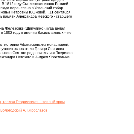
 В 1812 году Смоленская икона Божией
тсюда перенесена в Успенский собор
расковьи Петровны Юшковой….11 сентября
ь памяти Александра Невского - старшего
 на Железовке (Шипулино), куда делал
 в 1802 году в имении Васильчаковых – не
нал историю Афанасьевских монастырей,
о ученик основателя Троице Сергиева
льного Святого родоначальника Тверского
лександра Невского и Андрея Ярославича.
, теплая Георгиевская – теплый храм
 Вологодский А.Т.Ярославов