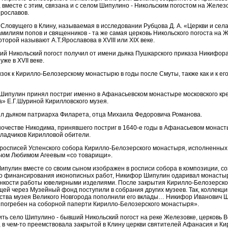
вместе с этим, связана и с селом Шипулино - Никольским погостом на Железо
Ярославов.
 Словущего в Клину, называемая в исследовании Рубцова Д. А. «Церкви и села
фамилиям попов и священников - та же самая церковь Никольского погоста на 
торой называют А.Т.Ярославова в XVIII или XIX веке.
й Никольский погост получил от имени дьяка Пушкарского приказа Никифор
же в XVII веке.
ок к Кирилло-Белозерскому монастырю в годы после Смуты, также как и к ег
 Шипулин принял постриг именно в Афанасьевском монастыре московского кре
» Е.Г.Шуриной Кирилловского музея.
 дьяком патриарха Филарета, отца Михаила Федоровича Романова.
очестве Никодима, принявшего постриг в 1640-е годы в Афанасьевом монаст
кладчиков Кирилловой обители.
м росписей Успенского собора Кирилло-Белозерского монастыря, исполненны
чом Любимом Агеевым «со товарищи».
пулин вместе со своим сыном изображен в росписи собора в композиции, с
мо финансирования иконописных работ, Никифор Шипулин одаривал монасты
онкости работы ювелирными изделиями. После закрытия Кирилло-Белозерско
щей через Музейный фонд поступили в собрания других музеев. Так, коллекц
сства музея Великого Новгорода пополнили его вклады… Никифор Иванович 
е, погребен на соборной паперти Кирилло-Белозерского монастыря».
ть село Шипулино - бывший Никольский погост на реке Железовке, церковь 
, в чем-то преемствовала закрытой в Клину церкви святителей Афанасия и К