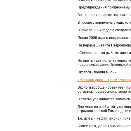
Предупреждения по-прежнему 
Все «переворачивается наизна
В процесс вовлечены люди, кот
В начале 90 -х годов я создав
После 2006 года я неоднократн
Не перемешивайте Недропольз
«Специалист по рыбам» ничего
Но опять идет попытка через г
недропользование Тюменской о
Экологи «пошли в бой»
«Женская драка в грязи - увле
Экологи вообще «боевитее» пр
остались профессиональные н
В статье упоминается тюменски
Для меня во всей этой, уже мн
страдают по всей России дети
Т.е. из-за « нефти: жирной, г
Более того, угрозы экологии рас