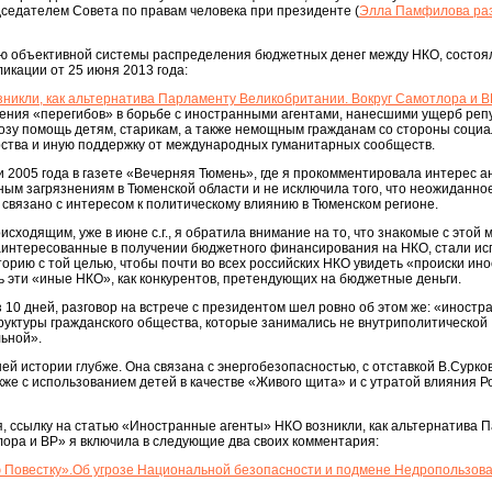
седателем Совета по правам человека при президенте (
Элла Памфилова ра
ю объективной системы распределения бюджетных денег между НКО, состоя
ликации от 25 июня 2013 года:
никли, как альтернатива Парламенту Великобритании. Вокруг Самотлора и 
ения «перегибов» в борьбе с иностранными агентами, нанесшими ущерб реп
розу помощь детям, старикам, а также немощным гражданам со стороны соци
рства и иную поддержку от международных гуманитарных сообществ.
и 2005 года в газете «Вечерняя Тюмень», где я прокомментировала интерес а
ным загрязнениям в Тюменской области и не исключила того, что неожиданно
 связано с интересом к политическому влиянию в Тюменском регионе.
сходящим, уже в июне с.г., я обратила внимание на то, что знакомые с этой 
заинтересованные в получении бюджетного финансирования на НКО, стали ис
рию с той целью, чтобы почти во всех российских НКО увидеть «происки ин
ь эти «иные НКО», как конкурентов, претендующих на бюджетные деньги.
ез 10 дней, разговор на встрече с президентом шел ровно об этом же: «иност
руктуры гражданского общества, которые занимались не внутриполитической
льной».
й истории глубже. Она связана с энергобезопасностью, с отставкой В.Сурков
кже с использованием детей в качестве «Живого щита» и с утратой влияния Р
ня, ссылку на статью «Иностранные агенты» НКО возникли, как альтернатива 
ора и ВP» я включила в следующие два своих комментария:
 Повестку».Об угрозе Национальной безопасности и подмене Недропользов