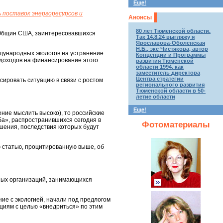
Еще!
 поставок энергоресурсов и
Анонсы
80 лет Тюменской области.
 Общин США, заинтересовавшихся
Так 14.8.24 выгляжу я
Ярославова-Оболенская
Н.Б., экс Чистякова, автор
ждународных экологов на устранение
Концепции и Программы
 доходов на финансирование этого
развития Тюменской
области 1994, как
заместитель директора
Центра стратегии
ировать ситуацию в связи с ростом
регионального развития
Тюменской области в 50-
летие области
Еще!
ение мыслить высоко), то российские
аба», распространившихся сегодня в
Фотоматериалы
ушения, последствия которых будут
ю статью, процитированную выше, об
нных организаций, занимающихся
ние с экологией, начали под предлогом
циям с целью «внедриться» по этим