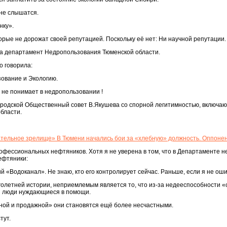
не слышатся.
нку».
орые не дорожат своей репутацией. Поскольку её нет: Ни научной репутации.
ала департамент Недропользования Тюменской области.
о говорила:
ование и Экологию.
 не понимает в недропользовании !
ородской Общественный совет В.Якушева со спорной легитимностью, включающ
бласти.
кательное зрелище» В Тюмени начались бои за «хлебную» должность. Оппоне
офессиональных нефтяников. Хотя я не уверена в том, что в Департаменте 
ефтяники:
й «Водоканал». Не знаю, кто его контролирует сейчас. Раньше, если я не ош
оголетней истории, неприемлемым является то, что из-за недееспособности 
 и люди нуждающиеся в помощи.
рязной и продажной» они становятся ещё более несчастными.
тут.