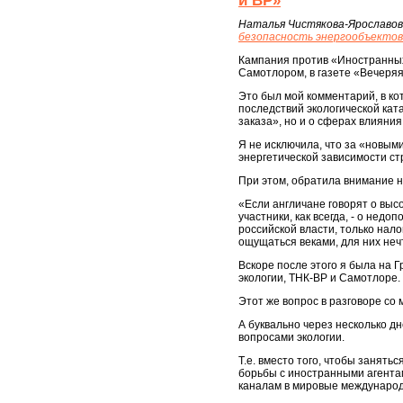
и ВP»
Наталья Чистякова-Ярославов
безопасность энергообъекто
Кампания против «Иностранных
Самотлором, в газете «Вечеряя
Это был мой комментарий, в ко
последствий экологической ка
заказа», но и о сферах влияния
Я не исключила, что за «новым
энергетической зависимости ст
При этом, обратила внимание на
«Если англичане говорят о высо
участники, как всегда, - о нед
российской власти, только нал
ощущаться веками, для них не
Вскоре после этого я была на 
экологии, ТНК-ВP и Самотлоре.
Этот же вопрос в разговоре со
А буквально через несколько 
вопросами экологии.
Т.е. вместо того, чтобы занять
борьбы с иностранными агента
каналам в мировые международ