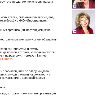
году - это продолжение истории начала
моих статей, склонные к инверсии, под
лом, в борьбу с НКО «Иностранными
енных организаций, претендующих на
«Иностранными агентами» стали объявлять
 птиц из Приамурья и группу
а, да притом в стране, которая числится
 и на равных», - негодует Заппер.
т Гоголя!»
)
ь плагиатом, шли по следу, кондово
датскими» дипломами на должности и
вня, уважаемого здоровой частью
ropa
мощи, которым помогали эти организации.