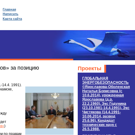
Главная
Написать
Карта сайта
гов» за позицию
Проекты
ГЛОБАЛЬНАЯ
ЭНЕРГОБЕЗОПАСНОСТЬ
14.4. 1991).
©Ярославова-Оболенская
камске,
Наталья Борисовна (c
10.6.2014), урожденная
Ярославова (д.р.
22.2.1960). Экс Годунина
(23.10.1981-14.4.1991). Экс
Чистякова (14.4.1991-
ежду
10.06.2014, развод
е
25.6.96). Кандидат
удет
технических наук c
ов»
)
26.5.1988.
ым по правам