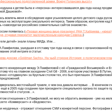
фессионально подготовленной армии. Вокруг Голанских высот»
внодушна к детям была и «персона» интересовавшаяся два года назад продв
кой Дашковой».
ась вовлечь меня в обсуждение идеи усыновления целого детского сада русски
анных на эксплуатации сексуального интереса. Таким образом, контролем над 
 «завсегдатаи российских сомнительных сайтов знакомств».
оссии появилась (
«Первая женщина вице-президент РАН Т.Хабриева - «креа
ук, отдавая приоритет малочисленным народам Севера»
)
ители детей» знали планы МИДа. Или…
А.Памфилова, ушедшая в отставку три года назад в связи с организованной п
мание этой интриге в статье:
ева дороже «Goldman Sachs». На чьей стороне История: о политическом пла
а место конкуренция между Э.Памфиловой с её «Гражданской Восьмеркой» и В
ому что на главном заседании Civil G8 - 2006, в котором участвовал В.Путин
нно «отодвинули» за Круглым столом тех, кто был приглашен Э.Памфиловой
х предложений.
двергалась жесточайшей травле, о чем она давала интервью … В конечном сч
щё в 2005 году создание при президенте специального органа по защите пр
олжностей и статусов…».
зятом отношении к Э.Памфиловой, не могу не обратить внимание - уже на июл
зете «Коммерсант» и «Ведомости».
и неудачных - отражает отношение СМИ к конкретной персоне. Фотографии 