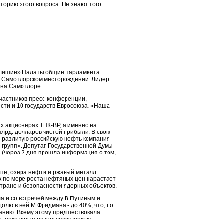
сторию этого вопроса. Не знают того
оалишин» Палаты общин парламента
на Самотлорском месторождении. Лидер
 на Самотлоре.
частников пресс-конференции,
сти и 10 государств Евросоюза. «Наша
х акционерах ТНК-ВР, а именно на
млрд. долларов чистой прибыли. В свою
но разлитую российскую нефть компания
-групп». Депутат Государственной Думы
 (через 2 дня прошла информация о том,
ипе, озера нефти и ржавый металл
как по мере роста нефтяных цен нарастает
стране и безопасности ядерных объектов.
а и со встречей между В.Путиным и
долю в ней М.Фридмана - до 40%, что, по
панию. Всему этому предшествовала
ты; некоторые разногласия между