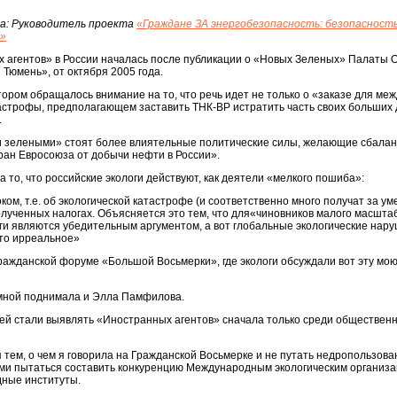
а: Руководитель проекта
«Граждане ЗА энергобезопасность: безопасность
в»
 агентов» в России началась после публикации о «Новых Зеленых» Палаты
 Тюмень», от октября 2005 года.
тором обращалось внимание на то, что речь идет не только о «заказе для ме
тастрофы, предполагающем заставить ТНК-ВР истратить часть своих больших
.
и зелеными» стоят более влиятельные политические силы, желающие сбаланс
ран Евросоюза от добычи нефти в России».
 то, что российские экологи действуют, как деятели «мелкого пошиба»:
ком, т.е. об экологической катастрофе (и соответственно много получат за ум
ополученных налогах. Объясняется это тем, что для«чиновников малого масшт
оги являются убедительным аргументом, а вот глобальные экологические нар
что ирреальное»
Гражданской форуме «Большой Восьмерки», где экологи обсуждали вот эту мо
 мной поднимала и Элла Памфилова.
дней стали выявлять «Иностранных агентов» сначала только среди обществе
ся тем, о чем я говорила на Гражданской Восьмерке и не путать недропользова
ми пытаться составить конкуренцию Международным экологическим организа
ные институты.