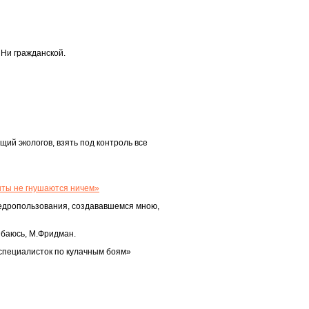
 Ни гражданской.
ий экологов, взять под контроль все
нты не гнушаются ничем»
недропользования, создававшемся мною,
ибаюсь, М.Фридман.
«специалисток по кулачным боям»