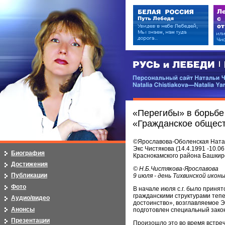
РУСЬ и ЛЕБЕДИ | RUSI — LEB
Персональный сайт Натальи Чистя
Natalia Chistiakova—Natalia Yarosla
«Перегибы» в борьбе 
«Гражданское общест
©Ярославова-Оболенская Наталь
Экс Чистякова (14.4.1991 -10.0
Биография
Краснокамского района Башкир
Достижения
© Н.Б.Чистякова-Ярославова
Публикации
9 июля - день Тихвинской икон
Фото
В начале июля с.г. было приня
гражданскими структурами теп
Аудио/видео
достоинство», возглавляемое 
Анонсы
подготовлен специальный зако
Презентации
Произошло это во время встре