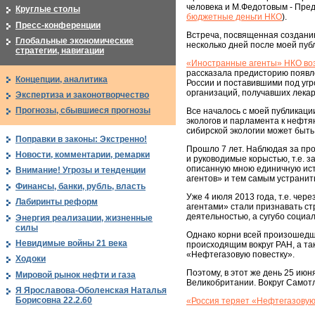
человека и М.Федотовым - Пред
Круглые столы
бюджетные деньги НКО
).
Пресс-конференции
Встреча, посвященная создани
Глобальные экономические
несколько дней после моей пуб
стратегии, навигации
«Иностранные агенты» НКО воз
рассказала предисторию появл
Концепции, аналитика
России и поставившими под уг
организаций, получавших лека
Экспертиза и законотворчество
Прогнозы, сбывшиеся прогнозы
Все началось с моей публикаци
экологов и парламента к нефтя
сибирской экологии может быть
Поправки в законы: Экстренно!
Прошло 7 лет. Наблюдая за прои
Новости, комментарии, ремарки
и руководимые корыстью, т.е. 
описанную мною единичную исто
Внимание! Угрозы и тенденции
агентов» и тем самым устранит
Финансы, банки, рубль, власть
Уже 4 июля 2013 года, т.е. чер
Лабиринты реформ
агентами» стали признавать ст
деятельностью, а сугубо социа
Энергия реализации, жизненные
силы
Однако корни всей произошедше
Невидимые войны 21 века
происходящим вокруг РАН, а та
«Нефтегазовую повестку».
Ходоки
Поэтому, в этот же день 25 ию
Мировой рынок нефти и газа
Великобритании. Вокруг Самотл
Я Ярославова-Оболенская Наталья
Борисовна 22.2.60
«Россия теряет «Нефтегазовую