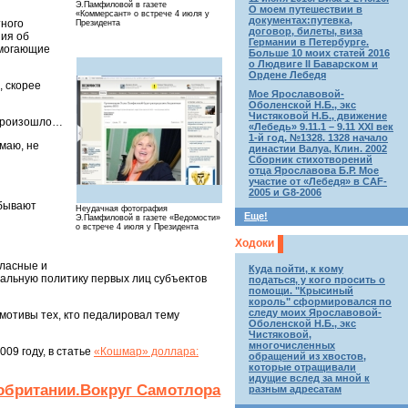
Э.Памфиловой в газете
О моем путешествии в
«Коммерсант» о встрече 4 июля у
документах:путевка,
тного
Президента
договор, билеты, виза
ния об
Германии в Петербурге.
омогающие
Больше 10 моих статей 2016
о Людвиге II Баварском и
Ордене Лебедя
, скорее
Мое Ярославовой-
Оболенской Н.Б., экс
Чистяковой Н.Б., движение
 произошло…
«Лебедь» 9.11.1 – 9.11 XXI век
1-й год. №1328. 1328 начало
маю, не
династии Валуа, Клин. 2002
Сборник стихотворений
отца Ярославова Б.Р. Мое
участие от «Лебедя» в CAF-
2005 и G8-2006
 бывают
Неудачная фотография
Еще!
Э.Памфиловой в газете «Ведомости»
о встрече 4 июля у Президента
Ходоки
гласные и
Куда пойти, к кому
альную политику первых лиц субъектов
податься, у кого просить о
помощи. "Крысиный
король" сформировался по
следу моих Ярославовой-
отивы тех, кто педалировал тему
Оболенской Н.Б., экс
Чистяковой,
многочисленных
09 году, в статье
«Кошмар» доллара:
обращений из хвостов,
которые отращивали
идущие вслед за мной к
обритании.Вокруг Самотлора
разным адресатам