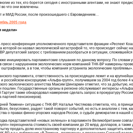
 многие из тех, кто борется сегодня с иностранными агентами, не знают преди
 во что они вовлечены.
ает и МИД России, после произошедшего с Евровидением…
ябрь 2005 года
я недели»
сь пресс-конференция уполномоченного представителя фракции «Респект К
а которой он назвал экологической катастрофой то, что происходит сейчас 
ВР депутатский запрос с требованием разобраться в ситуации, сложившейся
же инициировать парламентские слушания по данному вопросу. По словам у
в связи с нарушением экологических норм компанией ТНК-BP намерены прове
BP оштрафовали, а в том, чтобы компания устранила экологические проблемы».
нского парламента, ответственность за происходящее лежит и на крупнейши
и российском консорциуме «Альфа-групп», получившем за 2004 год более 4 
кого экологического агентства Максим Шингаркин отметил, что за добытую, 
ни пошлин. Государственные органы в регионе обслуживают интересы «Альфа
Гартунг также обнародовал намерение сделать запрос в прокуратуру России
ва партией пенсионеров).
ней Тюмени» ситуацию с ТНК-ВР, Наталья Чистякова отметила, что, в принц
Всех, безусловно, радует такой поворот событий, но есть и аналогии с тем, 
тва о правах финно-угорских народов России, о судьбе демократии в нашей 
здка представителей «новых зеленых» в парламенте Великобритании совпал
групп» переоценила стоимость своей компании до 20 млрд. долларов, а также 
опытку продать долю иностранному партнеру и дополнительно защитить ком
НК-ВР, в т.ч. публикация «В Тюмени - позволено» о претензиях Счетной пала