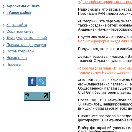
«Дети войны» проигрывают про
Афоризмы 21 века
Надо сказать, что весьма нера
«Умное кафе»
Президиум РАН «новой российс
«В теории», эта персона пытал
Карта сайта
также - создание сетей, основ
Академией Наук интересовались
Обратная связь
Спустя два года « Дашкова» в Р
Тема для размышлений
молчит о реформе Академии На
Прислать информацию
Получается, что или эти «люб
Фотоматериалы
Детской темой занималась и Э.
Новая книга
травлей. Отчасти я уделяла вни
Проекты
«Ярославский план» И.Пономар
травле вокруг Нефти и Детей»
«На Civil G8 - 2006 явно имел
его «Общественно палатой». Пот
Общественной палаты существе
Civil G8 и был автором главны
После Civil G8 Э.Памфилова по
Э.Памфилову, инициировавшую е
вынудили отказаться от всех д
В контексте разговора о предв
фотографии Э.Памфиловой в га
Выбор фотографий: удачных ил