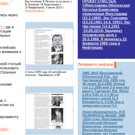
ПРОЕКТ СЧАСТЬЯ.
Выступление В.Путина на встрече с
здаст
В.Лукиным, М.Федотовым и
©Ярославова-Оболенская
Э.Памфиловой, 4 июля 2013 г.
Наталья Борисовна,
www.kremlin.ru
урожденная Ярославова
лась через
(22.2.1960). Экс Годунина
(23.10.1981-14.4. 1991). Экс
Чистякова (14.4.1991
ВP»
, где я
-10.06.2014). Кандидат
утации
технических наук c
альных
26.5.1988. Я родилась 22
февраля 1960 года в
Нефтекамс
нглийских
е внимание к
моей статьей
Лабиринты реформ
пользовать
остранных
Статья 2005 года об английских
1995. Мой Ярославовой-
экологах, Парламенте и BP
Оболенской Н.Б., экс
Чистяковой Н.Б. 1995 год.
35-летие 22.2.1995. Новый
ранными
год 1.1.1995 мой 2-й муж без
меня в Таиланде. Rat. Rings
2.20 и 0.81 от 2-1-95 из
Бангкока с датой 21.4
а, с
Елизаветы II. 3.3.95 Зри в
оссии на
недра моя статья Ч.1
Энергобезопасность. И Я
ПОДНЯЛАСЬ ВЫШЕ. 1980
Парламенту
-2024 годы. Ярославова-
Оболенская Наталья
Борисовна, урожденная
ания»
Ярославова Наталья
Борисовна, экс Годунина