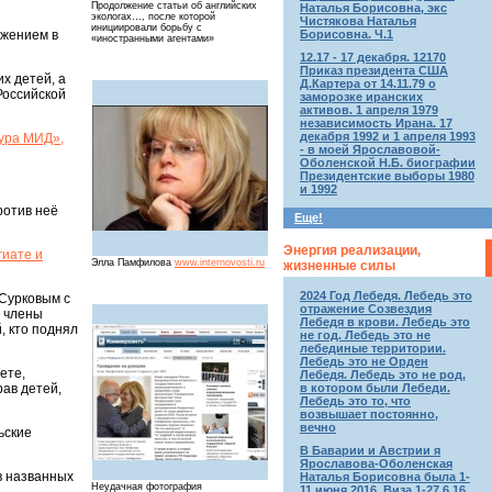
Продолжение статьи об английских
Наталья Борисовна, экс
экологах…, после которой
Чистякова Наталья
инициировали борьбу с
Борисовна. Ч.1
ижением в
«иностранными агентами»
12.17 - 17 декабря. 12170
Приказ президента США
х детей, а
Д.Картера от 14.11.79 о
Российской
заморозке иранских
активов. 1 апреля 1979
независимость Ирана. 17
декабря 1992 и 1 апреля 1993
тура МИД»,
- в моей Ярославовой-
Оболенской Н.Б. биографии
Президентские выборы 1980
и 1992
ротив неё
Еще!
Энергия реализации,
гиате и
Элла Памфилова
www.internovosti.ru
жизненные силы
2024 Год Лебедя. Лебедь это
.Сурковым с
отражение Созвездия
, члены
Лебедя в крови. Лебедь это
, кто поднял
не год. Лебедь это не
лебединые территории.
Лебедь это не Орден
ете,
Лебедя. Лебедь это не род,
ав детей,
в котором были Лебеди.
Лебедь это то, что
возвышает постоянно,
вечно
ьские
В Баварии и Австрии я
Ярославова-Оболенская
в названных
Наталья Борисовна была 1-
Неудачная фотография
11 июня 2016. Виза 1-27.6.16.