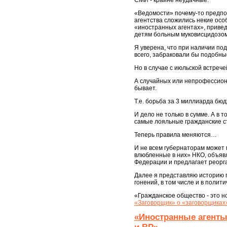
СМИ - крайне неудачные.
«Ведомости» почему-то предпоч
агентства сложились некие ос
«иностранных агентах», привед
детям больным муковисцидозом
Я уверена, что при наличии по
всего, забраковали бы подобны
Но в случае с июльской встре
А случайных или непрофессион
бывает.
Т.е. борьба за 3 миллиарда б
И дело не только в сумме. А в
самые лояльные гражданские 
Теперь правила меняются…
И не всем губернаторам может
влюбленные в них» НКО, объяв
Федерации и предлагает реорга
Далее я представляю историю 
гонений, в том числе и в полит
«Гражданское общество - это н
«Заговорщик» о «заговорщиках
«Иностранные агенты