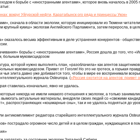
ходом к борьбе с «иностранными агентами», которое вновь началось в 2005 
татье:
ах: вокруг Уйгурской нефти, Каратабынск ого ряда и принцессы Укок»
ми», сначала в области экологии, которую инициировали из Тюмени читатели 
ем крупный кукиш» экологам Английского Парламента, затем переросла, в це
а» оказалось весьма эффективным в деле устранения конкурентов - обществ
сии.
тачивания» борьбы с «иностранными агентами», Россия дошла до того, что 
м, больным муковисцидозом
тура, которой нужно выполнять план, «разоблачила» как агентов защитников
ьных муковисцидозом. Привет от Гоголя! Но это не гротеск, а горькая правд
 чья элита давно уже добивается того, чтобы в мире ее воспринимали всерьез
нтеллектуального журнала Osteuropa. (
«Россия охотится на агентов: привет о
рая ставилась изначально, явно не удалась.
оторые никогда не имели никакого отношения к экологии, а только занималис
ь вымогать актуальные материалы, внедряли своих людей со «свежими канди
т», распространяющих «кошмарные сны», так и не удалось подняться до уро
или антикомплимент редактора старейшего интеллектуального журнала Osteu
ибов» пострадало огромное число детей и в целом граждан, нуждающихся в по
ния»
тся заплатить за состояние экологии Западной Сибири.