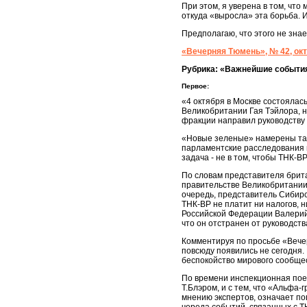
При этом, я уверена в том, что
откуда «выросла» эта борьба. И
Предполагаю, что этого не зн
«Вечерняя Тюмень», № 42, окт
Рубрика: «Важнейшие событи
Первое:
«4 октября в Москве состояла
Великобритании Гая Тэйлора, н
фракции направил руководству 
«Новые зеленые» намерены так
парламентские расследования 
задача - не в том, чтобы ТНК-
По словам представителя брита
правительстве Великобритании 
очередь, представитель Сибирс
ТНК-ВР не платит ни налогов, 
Российской Федерации Валерий 
что он отстранен от руководст
Комментируя по просьбе «Вечер
повсюду появились не сегодня. 
беспокойство мирового сообщес
По времени инспекционная пое
Т.Блэром, и с тем, что «Альфа-
мнению экспертов, означает п
череда событий, связанных с Т