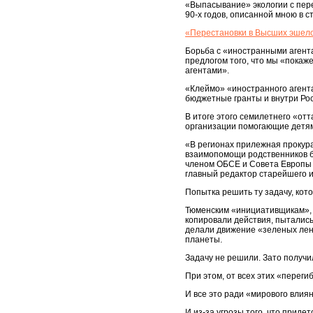
«Выпасывание» экологии с пере
90-х годов, описанной мною в с
«Перестановки в Высших эшелон
Борьба с «иностранными агента
предлогом того, что мы «покаж
агентами».
«Клеймо» «иностранного агент
бюджетные гранты и внутри Рос
В итоге этого семилетнего «от
организации помогающие детя
«В регионах прилежная прокура
взаимопомощи родственников бол
членом ОБСЕ и Совета Европы и
главный редактор старейшего и
Попытка решить ту задачу, кото
Тюменским «инициативщикам», к
копировали действия, пыталис
делали движение «зеленых лен
планеты.
Задачу не решили. Зато получ
При этом, от всех этих «перег
И все это ради «мирового влия
И из-за угрозы того, что приде