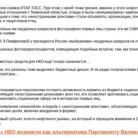
ли снимок ИТАР-ТАСС. При этом, с моей точки зрения, именно у этого новос
обые отношения с Тюменской областью, откуда и была «инициирована» кампа
шая к тому, что «иностранными агентами» стали объявлять: организации, п
, и защитников птиц.
добных же неудачных ракурсов в фотографиях первых лиц страны эти же СМИ
е снимки.
чей Э.Памфиловой у президента России «выбраковки» неудачных ракурсов не
альных фотокорреспондентов, освещающих подобные встречи, там, как пони
юджетных средств для НКО ещё только начинается…
 том, что регионы тоже выделяют бюджетные деньги. И не редко получателями
структуры…
 понравиться перспектива потерять возможность кормить из бюджета «едино
ляющие «иностранными шпионами» всех тех, кто позволяет критиковать соци
низовать социальную сферу не в интересах первых лиц.
появления «перегибов» в борьбе с «иностранными агентами», объясняющую м
ических целях, включая внедрение в формат:
овый субъект золото-нефтяного рынка», на который я обращала внимание в 20
»
» НКО возникли,как альтернатива Парламенту Велик