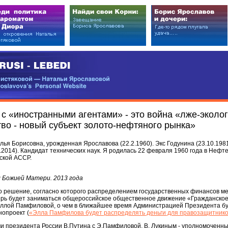
EDI
ковой — Натальи Ярославовой
vova’s Personal Website
с «иностранными агентами» - это война «лже-эколо
во - новый субъект золото-нефтяного рынка»
я Борисовна, урожденная Ярославова (22.2.1960). Экс Годунина (23.10.1981-
6.2014). Кандидат технических наук. Я родилась 22 февраля 1960 года в Нефте
ской АССР.
ы Божией Матери. 2013 года
то решение, согласно которого распределением государственных финансов м
ерь будет заниматься общероссийское общественное движение «Гражданско
Эллой Памфиловой, о чем в ближайшее время Администрацией Президента б
нопроект (
«Элла Памфилова будет распределять деньги для правозащитник
чи президента России В.Путина с Э.Памфиловой, В. Лукиным - уполномоченн