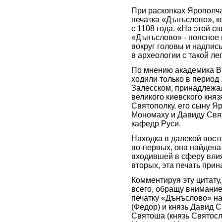
При раскопках Ярополч
печатка «Дънъслово», к
с 1108 года. «На этой с
«Дънъслово» - поясное
вокруг головы и надпис
в археологии с такой ле
По мнению академика В.
ходили только в период 
Залесском, принадлежал
великого киевского кня
Святополку, его сыну Я
Мономаху и Давиду Свят
кафедр Руси.
Находка в далекой вост
во-первых, она найдена
входившей в сферу влиян
вторых, эта печать при
Комментируя эту цитату
всего, обращу внимание 
печатку «Дънъслово» н
(Федор) и князь Давид 
Святоша (князь Святос