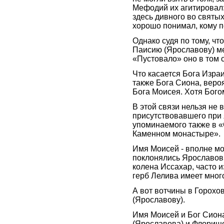
Мефодий их агитировал:
здесь дивного во святы
хорошо понимал, кому п
Однако судя по тому, чт
Паисию (Ярославову) ме
«Пустовало» оно в том 
Что касается Бога Изра
также Бога Сиона, веро
Бога Моисея. Хотя Бого
В этой связи нельзя не 
присутствовавшего при 
упоминаемого также в 
Каменном монастыре».
Имя Моисей - вполне мо
поклонялись Ярославовы
колена Иссахар, часто 
герб Лелива имеет мног
А вот вотчины в Горохо
(Ярославову).
Имя Моисей и Бог Сион
(Ярославова) и Флорищ