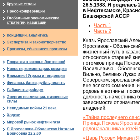
Круглые столы
26.5.1988. Я родилась
в Нефтекамске, Красн
Пресс-конференции
Башкирской АССР
Глобальные экономические
стратегии, навигации
Часть 1
Часть 2
Концепции, аналитика
Князь Ярославский Але
Экспертиза и законотворчество
Ярославов - Оболенски
Прогнозы, сбывшиеся прогнозы
жизненный путь в казан
относился к старшей кн
Поправки в законы: Экстренно!
потомков принца Псков
Васильевича - Оболенско
Новости, комментарии, ремарки
Вильно, Великих Луках 
Внимание! Угрозы и тенденции
Северском, ярославский
Финансы, банки, рубль, власть
вне всякого сомнения,
Лабиринты реформ
родовые вотчины, поско
должность наместника 
Энергия реализации, жизненные
силы
зависимости от значите
владений.
Невидимые войны 21 века
Ходоки
«Тайна последнего сенс
Мировой рынок нефти и газа
Принца Пскова Ярослав
родоначальника князей
Я Ярославова-Оболенская Наталья
Борисовна 22.2.60
«Царь Росов» Михаил Яр