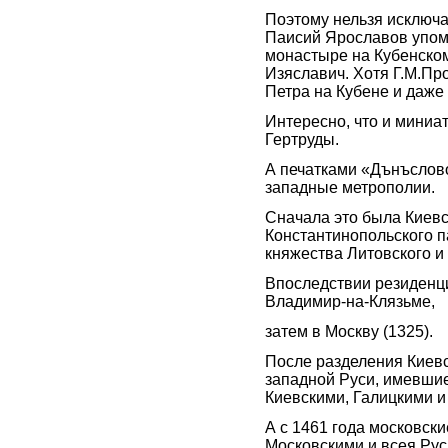
Поэтому нельзя исключат
Паисий Ярославов упом
монастыре на Кубенском
Изяславич. Хотя Г.М.Пр
Петра на Кубене и даже
Интересно, что и миниа
Гертруды.
А печатками «Дънъслово
западные метрополии.
Сначала это была Киев
Константинопольского п
княжества Литовского и
Впоследствии резиденц
Владимир-на-Клязьме,
затем в Москву (1325).
После разделения Киевс
западной Руси, имевшие
Киевскими, Галицкими и
А с 1461 года московск
Московскими и всея Рус