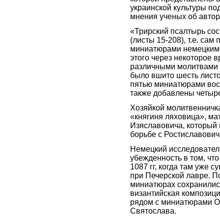
украинской культуры по
мнения ученых об автор
«Трирский псалтырь сос
(листы 15-208), т.е. са
миниатюрами немецкими 
этого через некоторое 
различными молитвами (2
было вшито шесть листо
пятью миниатюрами вост
также добавлены четыре 
Хозяйкой молитвенничка
«княгиня ляховица», ма
Изяславовича, который
борьбе с Ростиславович
Немецкий исследовател
убежденность в том, чт
1087 гг, когда там уже
при Печерской лавре. П
миниатюрах сохранились
византийская композици
рядом с миниатюрами О
Святослава.