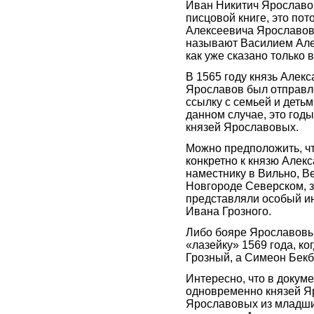
Иван Никитич Ярославо
писцовой книге, это пот
Алексеевича Ярославова
называют Василием Але
как уже сказано только в
В 1565 году князь Алек
Ярославов был отправл
ссылку с семьей и детьми
данном случае, это год
князей Ярославовых.
Можно предположить, чт
конкретно к князю Алек
наместнику в Вильно, В
Новгороде Северском, з
представляли особый и
Ивана Грозного.
Либо бояре Ярославовы
«лазейку» 1569 года, ко
Грозный, а Симеон Бекб
Интересно, что в докум
одновременно князей Я
Ярославовых из младших