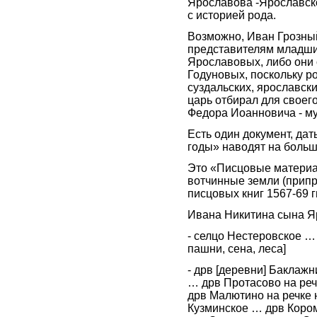
Ярославова -Ярославск
с историей рода.
Возможно, Иван Грозны
представителям младши
Ярославовых, либо они 
Годуновых, поскольку 
суздальских, ярославски
царь отбирал для своег
Федора Иоанновича - м
Есть один документ, дат
годы» наводят на боль
Это «Писцовые материал
вотчинные земли (припр
писцовых книг 1567-69 г
Ивана Никитина сына Я
- селцо Нестеровское … 
пашни, сена, леса]
- дрв [деревни] Бакла
… дрв Протасово на ре
дрв Малютино на речке
Кузминское … дрв Кор