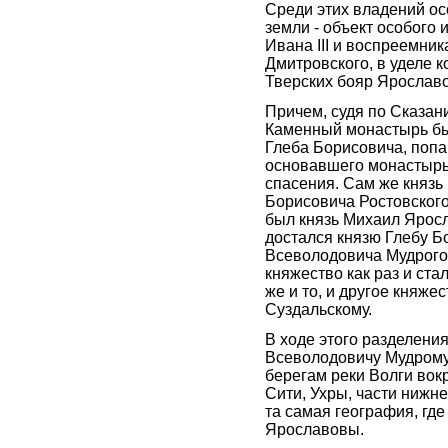
Среди этих владений о
земли - объект особого
Ивана III и воспреемник
Дмитровского, в уделе к
Тверских бояр Ярославо
Причем, судя по Сказан
Каменный монастырь бы
Глеба Борисовича, попа
основавшего монастырь 
спасения. Сам же князь
Борисовича Ростовского
был князь Михаил Яросл
достался князю Глебу Б
Всеволодовича Мудрого 
княжество как раз и ст
же и то, и другое княже
Суздальскому.
В ходе этого разделени
Всеволодовичу Мудрому
берегам реки Волги вок
Сити, Ухры, части нижне
та самая география, гд
Ярославовы.