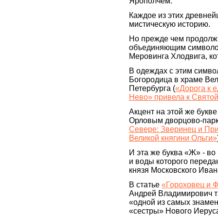
Ярополчем.
Каждое из этих древней
мистическую историю.
Но прежде чем продолжи
объединяющим символом
Меровинга Хлодвига, ко
В одеждах с этим симв
Богородица в храме Вел
Петербурга (
«Дорога к 
Нево» привела к Свято
Акцент на этой же букв
Орловым дворцово-парк
Севере: Зверинец и При
Великой княгини Ольги»
И эта же буква «Ж» - в
и воды которого переда
князя Московского Ивана 
В статье
«Гороховец и 
Андрей Владимирович та
«одной из самых знамен
«сестры» Нового Иерус