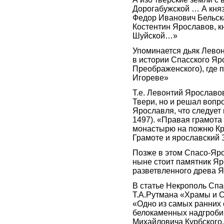
Дорогабужской … А княз
Федор Иванович Бельск
Костентин Ярославов, к
Шуйской…»
Упоминается дьяк Левон
в истории Спасского Яр
Преображенского), где 
Игореве»
Т.е. Левонтий Ярославов
Твери, но и решал вопр
Ярославля, что следует 
1497). «Правая грамот
монастырю на пожню Кр
Грамоте и ярославский З
Позже в этом Спасо-Яр
ныне стоит памятник Яр
разветвленного древа Яр
В статье Некрополь Спа
Т.А.Рутмана «Храмы и С
«Одно из самых ранних
белокаменных надгробий
Михайловича Курбского,