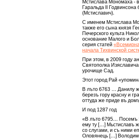
Мстислава Мономаха - в
Гаральда II Годвинсона
(Мстиславич).
С именем Мстислава Мо
также его сына князя Г
Печерского культа Нико
основание Малого и Бол
серия статей
«Всемирная
начала Тихвинской сист
При этом, в 2009 году 
Святополка Изяславича 
урочище Сад.
Этот город Рай «упомин
В лъто 6763 … Данилу ж
березъ гору красну и г
оттуда же приде въ домъ
И под 1287 год
«В лъто 6795… Посемъ 
ему ту […] Мьстиславъ ж
со слугами, и съ ними е
Оловянець […] Володим