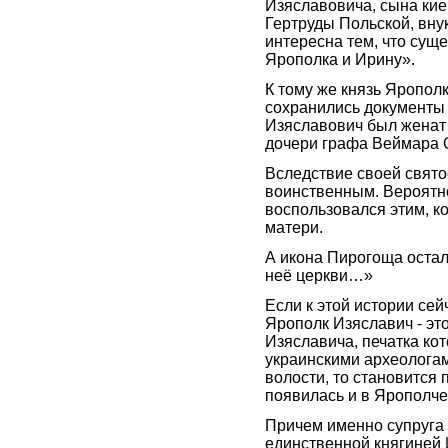
Изяславовича, сына кие
Гертруды Польской, вну
интересна тем, что сущ
Ярополка и Ирину».
К тому же князь Ярополк
сохранились документы
Изяславович был женат
дочери графа Веймара О
Вследствие своей свят
воинственным. Вероятно
воспользовался этим, к
матери.
А икона Пирогоща остал
неё церкви…»
Если к этой истории сей
Ярополк Изяславич - эт
Изяславича, печатка ко
украинскими археолога
волости, то становится 
появилась и в Ярополче
Причем именно супруга 
единственной княгиней 