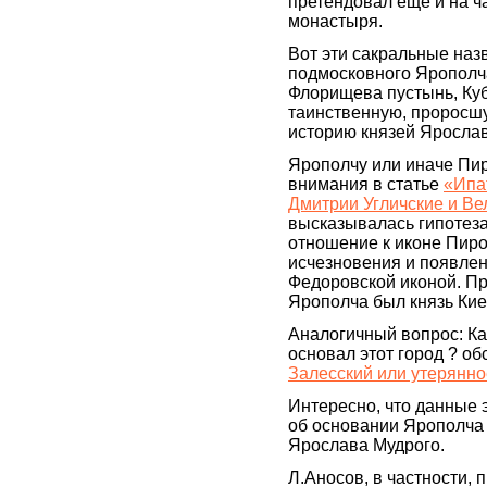
претендовал ещё и на ч
монастыря.
Вот эти сакральные наз
подмосковного Ярополча
Флорищева пустынь, Куб
таинственную, проросш
историю князей Яросла
Ярополчу или иначе Пи
внимания в статье
«Ипа
Дмитрии Угличские и Ве
высказывалась гипотеза
отношение к иконе Пиро
исчезновения и появлен
Федоровской иконой. Пр
Ярополча был князь Кие
Аналогичный вопрос: Ка
основал этот город ? об
Залесский или утерянно
Интересно, что данные 
об основании Ярополча 
Ярослава Мудрого.
Л.Аносов, в частности,