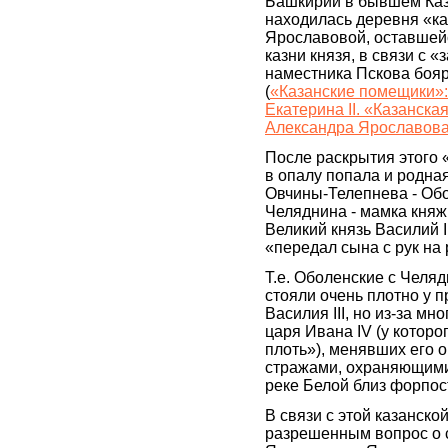
Башкирии в бывшем Каза
находилась деревня «к
Ярославовой, оставшейс
казни князя, в связи с 
наместника Пскова боя
(
«Казанские помещики»
Екатерина II. «Казанска
Александра Ярославова
После раскрытия этого 
в опалу попала и родна
Овчины-Телепнева - Об
Челяднина - мамка княж
Великий князь Василий I
«передал сына с рук на 
Т.е. Оболенские с Челяд
стояли очень плотно у 
Василия III, но из-за м
царя Ивана IV (у которо
плоть»), менявших его 
стражами, охраняющими 
реке Белой близ форпос
В связи с этой казанско
разрешенным вопрос о с