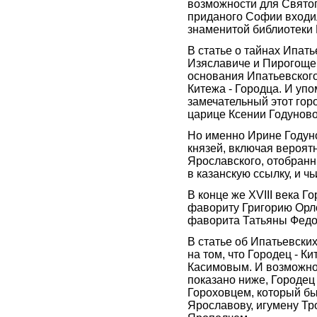
возможности для Святого
приданого Софии входил
знаменитой библиотеки 
В статье о тайнах Ипат
Изяславиче и Пирогоще
основания Ипатьевског
Китежа - Городца. И упо
замечательный этот гор
царице Ксении Годунов
Но именно Ирине Годун
князей, включая вероят
Ярославского, отобранн
в казанскую ссылку, и 
В конце же XVIII века Г
фавориту Григорию Орло
фаворита Татьяны Фед
В статье об Ипатьевски
на том, что Городец - К
Касимовым. И возможно 
показано ниже, Городец 
Гороховцем, который был
Ярославову, игумену Тр