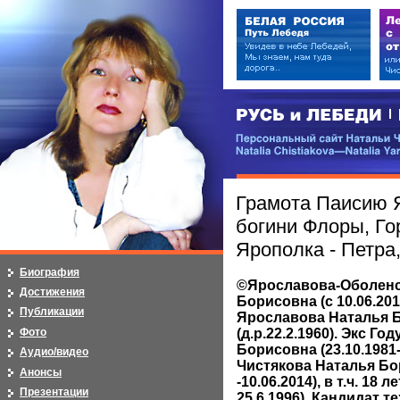
РУСЬ и ЛЕБЕДИ | RUSI — LEB
Персональный сайт Натальи Чистя
Natalia Chistiakova—Natalia Yarosla
Грамота Паисию 
богини Флоры, Го
Ярополка - Петра
Биография
©Ярославова-Оболенс
Достижения
Борисовна (с 10.06.20
Публикации
Ярославова Наталья 
Фото
(д.р.22.2.1960). Экс Г
Борисовна (23.10.1981-
Аудио/видео
Чистякова Наталья Бор
Анонсы
-10.06.2014), в т.ч. 18 
Презентации
25.6.1996). Кандидат т