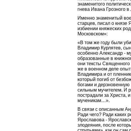
знаменитого политическ
гнева Ивана Грозного в 
Именно знаменитый воен
старцев, писал о князе 
избиении княжеских род
Московском»:
«В том же году были уб
Владимир Курлятев, сын 
особенно Александр - м
образованные в книжном
они тексты Священного 
же в военном деле опытн
Владимира и от пленник
который погиб от безбож
богами и дерзновенную 
сильным мучителем. И р
пострадали за Христа, 
мученикам…».
В связи с описанным Ан
Ради чего? Ради каких 
Ярославова - Ярославск
злодеяния, после которы
струпьями», как он сам 