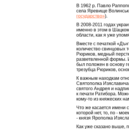
В 1962 р. Павло Раппопо
села Яревище Волинсько
государство»
).
В 2008-2011 годах укра
именно в этом в Шацко
области, как я уже упо
Вместе с печаткой «Дъ
количество свинцовых 
Рюриков, медный персте
разветвленной формы. И
был положен в основу г
трезубца Рюриков, осно
К важным находкам отн
Святополка Изяславича 
святого Андрея и надп
к печати Ратибора. Мож
кому-то из княжеских на
Что же касается имени 
которой нет, то, по - м
- князя Ярополка Изясла
Как уже сказано выше, 