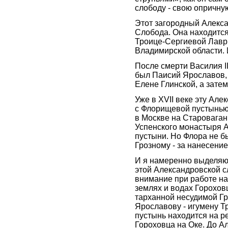
слободу - свою опричную
Этот загородный Алекс
Слобода. Она находится
Троице-Сергиевой Лавры
Владимирской области. 
После смерти Василия I
был Паисий Ярославов,
Елене Глинской, а затем
Уже в XVII веке эту Ал
с Флорищевой пустынью 
в Москве на Старовага
Успенского монастыря 
пустыни. Но Флора не бы
Грозному - за нанесени
И я намеренно выделяю
этой Александровской с
внимание при работе н
землях и водах Горохов
тарханной несудимой Гр
Ярославову - игумену 
пустынь находится на р
Гороховца на Оке. До Ал