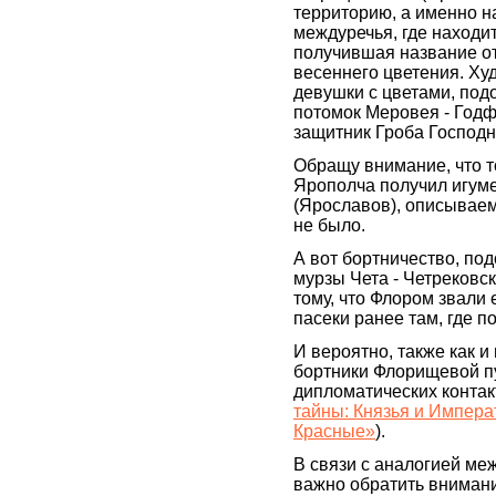
территорию, а именно н
междуречья, где находи
получившая название от
весеннего цветения. Ху
девушки с цветами, под
потомок Меровея - Годф
защитник Гроба Господн
Обращу внимание, что то
Ярополча получил игум
(Ярославов), описывае
не было.
А вот бортничество, по
мурзы Чета - Четрековск
тому, что Флором звали
пасеки ранее там, где п
И вероятно, также как и
бортники Флорищевой п
дипломатических контакт
тайны: Князья и Импера
Красные»
).
В связи с аналогией м
важно обратить внимани