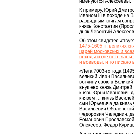
именуются Алексеевы.
К примеру, Юрий Дмитро
Иваном III в походе на 
разрядным книгам сопр
князь Константин (Ярос
дьяк Левонтий Алексеев
Об этом свидетельствуе
1475-1605 гг. великих кн
царей московских и все
походы и где посыланы
и воеводы, и то писано 
«Лета 7003-го года (1495
великий Иван Васильев
вотчину свою в Великий 
внук ево князь Дмитрей
князь Юрьи Иванович, д
князем … князь Василей
сын Юрьевича да князь
Васильевич Оболенской
Федорович Челяднин, д
Романович Ерославской
Олекееев, Федор Куриц
А изо тверские земли с