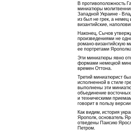
В противоположность Г
миниатюры молитвенник
Западной Украине - Вла
из был не грек, а неме
византийские, наполови
Наконец, Сычов утверж
произведениями не одно
романо-византийскую ми
ее портретами Ярополка
Эти миниатюры явно от
формами немецкой мини
времен Оттона.
Третий миниатюрист был
исполненной в стиле гр
выполнены эти миниатюры
объединение восточных
и техническими приема
говорит в пользу версии
Как видим, история укра
Ярополк, основатель Яр
отведены Паисию Яросла
Петром.