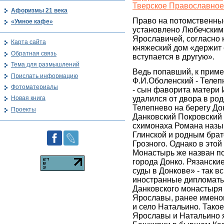
Тверское Православное
Афоризмы 21 века
Право на потомственны
«Умное кафе»
установлено Любечским
Ярославичей, согласно 
Карта сайта
княжеский дом «держит 
Обратная связь
вступается в другую».
Тема для размышлений
Ведь попавший, к пример
Прислать информацию
Ф.И.Оболенский - Телеп
Фотоматериалы
- сын фаворита матери 
удалился от двора в ро
Новая книга
Телепнево на берегу До
Проекты
Данковский Покровский
схимонаха Романа наз
Глинской и родным бра
Грозного. Однако в этой
Монастырь же назван п
города Донко. Рязанские
суды в Донкове» - так 
иностранные дипломаты
Данковского монастыря 
Ярославы, ранее имен
и село Натальино. Такое
Ярославы и Натальино я