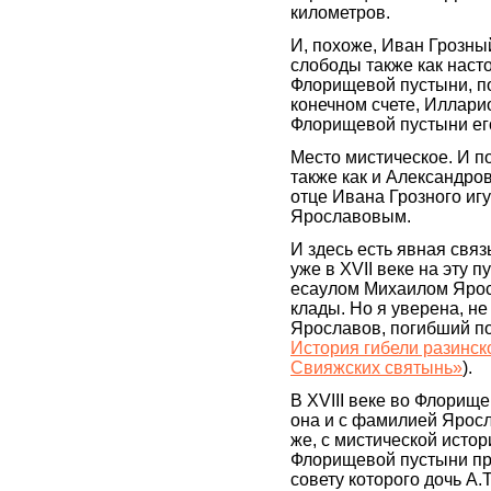
километров.
И, похоже, Иван Грозны
слободы также как наст
Флорищевой пустыни, по
конечном счете, Илларион
Флорищевой пустыни ег
Место мистическое. И п
также как и Александро
отце Ивана Грозного и
Ярославовым.
И здесь есть явная связ
уже в XVII веке на эту 
есаулом Михаилом Яросл
клады. Но я уверена, не
Ярославов, погибший п
История гибели разинск
Свияжских святынь»
).
В XVIII веке во Флорищ
она и с фамилией Яросл
же, с мистической истори
Флорищевой пустыни пр
совету которого дочь А