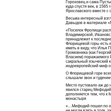
Гороховец и сама Пустын
куда спустя век, в 1565
Ярославского вместе с 
Весьма интересный взгл
Давыдов в материале «М
«Поселок Фролищи распо
Владимирской, Ивановс
принадлежит к последне
Флорищевой горы есть е
иметь в виду, что Илья 
Громовника (как Георгий
Власием) поражаемого Г
сакральный языческий 
индоевропейский миф о
О Флорищевой горе всег
слышали звон и гудение,
Место пустовало аж до н
явился старец Мефодий
дополняется тем, что к
монастыря
«…Мефодий пошел по окр
не могли взять в толк, 