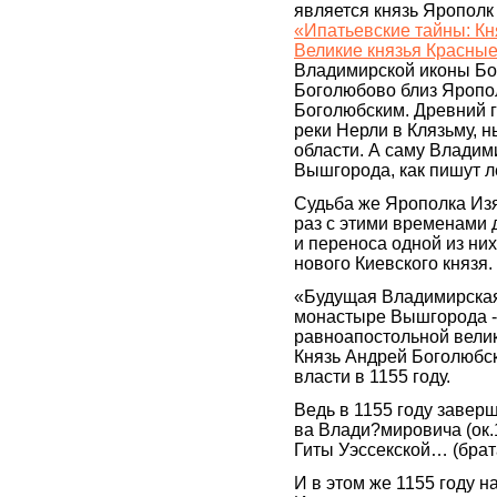
является князь Ярополк
«Ипатьевские тайны: Кн
Великие князья Красны
Владимирской иконы Бо
Боголюбово близ Яропо
Боголюбским. Древний 
реки Нерли в Клязьму, 
области. А саму Владим
Вышгорода, как пишут л
Судьба же Ярополка Изя
раз с этими временами 
и переноса одной из них
нового Киевского князя.
«Будущая Владимирская 
монастыре Вышгорода - 
равноапостольной велик
Князь Андрей Боголюбск
власти в 1155 году.
Ведь в 1155 году завер
ва Влади?мировича (ок.
Гиты Уэссекской… (брат
И в этом же 1155 году 