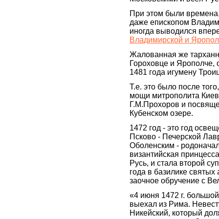
При этом были времена
даже епископом Владими
иногда выводился впере
Владимирской и Яропол
Жалованная же тарханна
Гороховце и Ярополче, 
1481 года игумену Тро
Т.е. это было после тог
мощи митрополита Киевс
Г.М.Прохоров и посвящ
Кубенском озере.
1472 год - это год осв
Псково - Печерской Ла
Оболенским - родоначал
византийская принцесс
Русь, и стала второй суп
года в базилике святых
заочное обручение с Ве
«4 июня 1472 г. большо
выехал из Рима. Невес
Никейский, который до