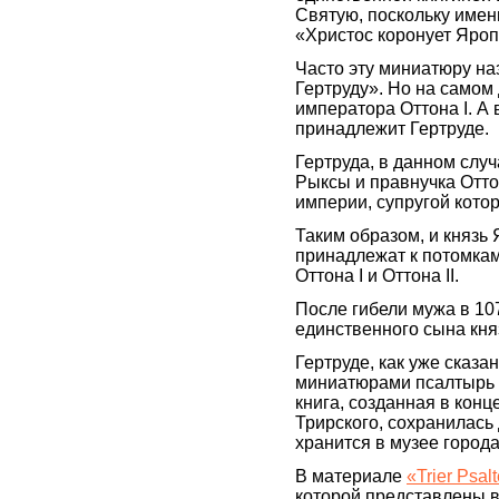
Святую, поскольку имен
«Христос коронует Яроп
Часто эту миниатюру на
Гертруду». Но на самом 
императора Оттона I. 
принадлежит Гертруде.
Гертруда, в данном слу
Рыксы и правнучка Отт
империи, супругой кото
Таким образом, и князь
принадлежат к потомка
Оттона I и Оттона II.
После гибели мужа в 10
единственного сына кня
Гертруде, как уже сказ
миниатюрами псалтырь - 
книга, созданная в конц
Трирского, сохранилась
хранится в музее город
В материале
«Trier Psal
которой представлены в