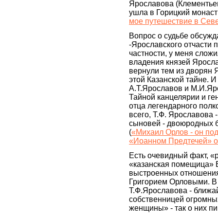
Ярославова (Клементьев
ушла в Горицкий монаст
мое путешествие в Сев
Вопрос о судьбе обсуж
-Ярославского отчасти 
частности, у меня слож
владения князей Яросла
вернули тем из дворян 
этой Казанской тайне. 
А.Т.Ярославов и М.И.Яр
Тайной канцелярии и ге
отца легендарного полк
всего, Т.Ф. Ярославова 
сыновей - двоюродных б
(
«Михаил Орлов - он под
«Иоанном Предтечей» о
Есть очевидный факт, «
«казанская помещица» Е
выстроенных отношения
Григорием Орловыми. В 
Т.Ф.Ярославова - ближ
собственницей огромны
женщины» - так о них пи