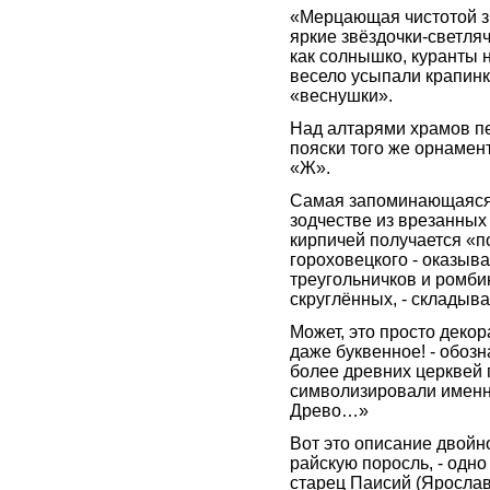
«Мерцающая чистотой зим
яркие звёздочки-светляч
как солнышко, куранты н
весело усыпали крапин
«веснушки».
Над алтарями храмов п
пояски того же орнамент
«Ж».
Самая запоминающаяся 
зодчестве из врезанных
кирпичей получается «по
гороховецкого - оказыва
треугольничков и ромбик
скруглённых, - складыв
Может, это просто декор
даже буквенное! - обоз
более древних церквей 
символизировали именн
Древо…»
Вот это описание двойн
райскую поросль, - одно
старец Паисий (Ярослав