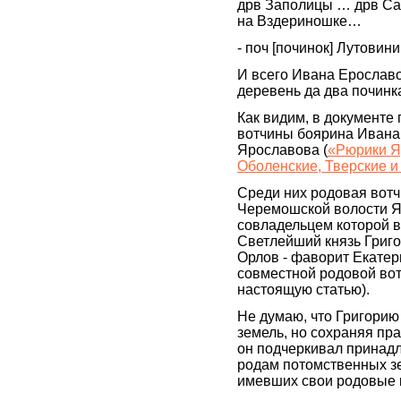
дрв Заполицы … дрв Са
на Вздериношке…
- поч [починок] Лутови
И всего Ивана Ерославо
деревень да два почин
Как видим, в документе
вотчины боярина Ивана
Ярославова (
«Рюрики Я
Оболенские, Тверские и
Среди них родовая вотч
Черемошской волости Я
совладельцем которой в 
Светлейший князь Григо
Орлов - фаворит Екатер
совместной родовой во
настоящую статью).
Не думаю, что Григорию
земель, но сохраняя пр
он подчеркивал принад
родам потомственных з
имевших свои родовые 