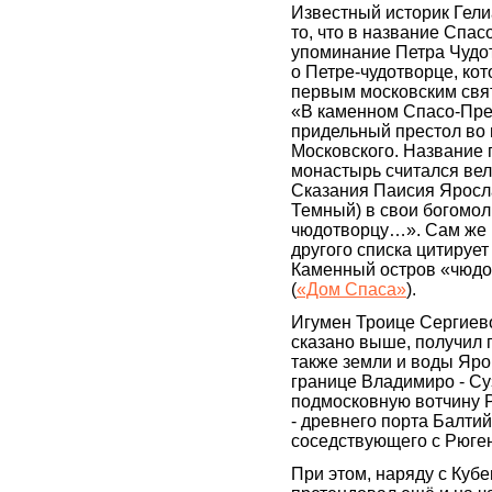
Известный историк Гел
то, что в название Спа
упоминание Петра Чудот
о Петре-чудотворце, ко
первым московским свя
«В каменном Спасо-Пре
придельный престол во 
Московского. Название 
монастырь считался вел
Сказания Паисия Яросл
Темный) в свои богомол
чюдотворцу…». Сам же Г
другого списка цитируе
Каменный остров «чюдот
(
«Дом Спаса»
).
Игумен Троице Сергиев
сказано выше, получил п
также земли и воды Яро
границе Владимиро - Суз
подмосковную вотчину Р
- древнего порта Балти
соседствующего с Рюген
При этом, наряду с Куб