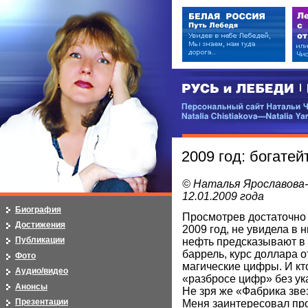
РУСЬ и ЛЕБЕДИ | RUSI — LEB
Персональный сайт Натальи Чистя
Natalia Chistiakova—Natalia Yarosla
2009 год: богатей
© Наталья Ярославова
12.01.2009 года
Биография
Просмотрев достаточно 
Достижения
2009 год, не увидела в 
Публикации
нефть предсказывают в 
баррель, курс доллара о
Фото
магические цифры. И кто
Аудио/видео
«разбросе цифр» без ука
Анонсы
Не зря же «Фабрика зве
Презентации
Меня заинтересовал пр