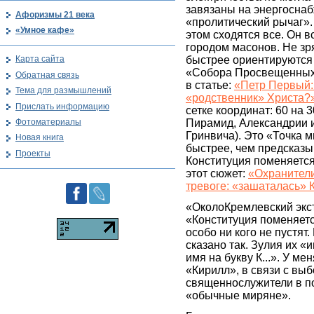
завязаны на энергоснаб
Афоризмы 21 века
«пролитический рычаг».
«Умное кафе»
этом сходятся все. Он в
городом масонов. Не з
быстрее ориентируются 
Карта сайта
«Собора Просвещенных»,
Обратная связь
в статье:
«Петр Первый: 
Тема для размышлений
«родственник» Христа?
Прислать информацию
сетке координат: 60 на 
Фотоматериалы
Пирамид, Александрии и
Гринвича). Это «Точка 
Новая книга
быстрее, чем предсказыв
Проекты
Конституция поменяется
этот сюжет:
«Охранители
тревоге: «зашаталась» 
«ОколоКремлевский экст
«Конституция поменяется
особо ни кого не пустят.
сказано так. Зулия их «
имя на букву К...». У м
«Кирилл», в связи с выб
священнослужители в по
«обычные миряне».