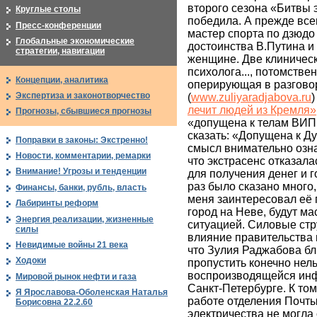
второго сезона «Битвы э
Круглые столы
победила. А прежде все
Пресс-конференции
мастер спорта по дзюдо
Глобальные экономические
достоинства В.Путина и
стратегии, навигации
женщине. Две клиническ
психолога..., потомстве
Концепции, аналитика
оперирующая в разговор
Экспертиза и законотворчество
(
www.zuliyaradjabova.ru
)
лечит людей из Кремля»
Прогнозы, сбывшиеся прогнозы
«допущена к телам ВИП 
сказать: «Допущена к Д
Поправки в законы: Экстренно!
смысл внимательно озна
Новости, комментарии, ремарки
что экстрасенс отказала
Внимание! Угрозы и тенденции
для получения денег и г
раз было сказано много,
Финансы, банки, рубль, власть
меня заинтересовал её п
Лабиринты реформ
город на Неве, будут м
Энергия реализации, жизненные
ситуацией. Силовые стр
силы
влияние правительства и
Невидимые войны 21 века
что Зулия Раджабова бл
Ходоки
пропустить конечно нель
воспроизводящейся инф
Мировой рынок нефти и газа
Санкт-Петербурге. К том
Я Ярославова-Оболенская Наталья
работе отделения Почты,
Борисовна 22.2.60
электричества не могла