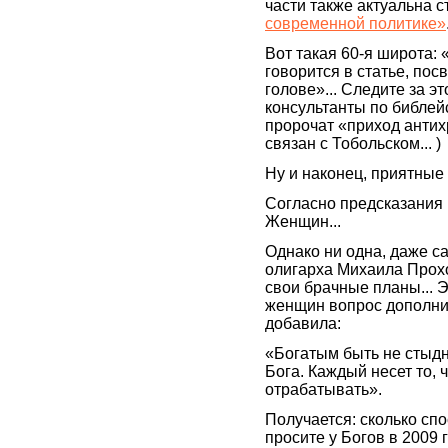
части также актуальна с
современной политике»
Вот такая 60-я широта: 
говорится в статье, по
голове»... Следите за 
консультанты по библей
пророчат «приход антихр
связан с Тобольском... )
Ну и наконец, приятные
Согласно предсказания 
Женщин...
Однако ни одна, даже с
олигарха Михаила Прохо
свои брачные планы... Э
женщин вопрос дополни
добавила:
«Богатым быть не стыдно
Бога. Каждый несет то, ч
отрабатывать».
Получается: сколько спо
просите у Богов в 2009 г