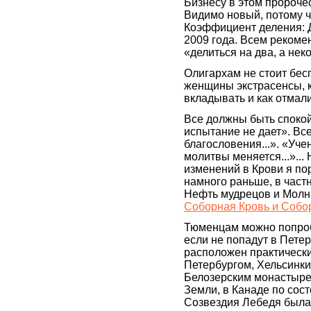
Бизнесу в этом пророче
Видимо новый, потому ч
Коэффициент деления: Д
2009 года. Всем рекомен
«делиться на два, а неко
Олигархам не стоит бесп
женщины экстрасенсы, 
вкладывать и как отмали
Все должны быть спокой
испытание не дает». Вс
благословения...». «Уче
молитвы меняется...»... 
изменений в Крови я п
намного раньше, в частн
Нефть мудрецов и Молн
Соборная Кровь и Собо
Тюменцам можно попробо
если не попадут в Петер
расположен практически
Петербургом, Хельсинки
Белозерским монастыр
Земли, в Канаде по сост
Созвездия Лебедя была 