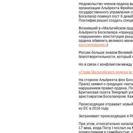
Недовольство членов ордена в
организации Альбрехта Фрейхе
государственного управления с
Боселагер покинул пост 6 декаб
Понтифик решил создать специ
Возникший в «Мальтийском орде
Альбрехта Боселагера «принуди
«нарушения» конституции рыца
ордена обвинить великого маги
расследование»
)
России больше знаком Великий 
благотворительности, который
Но в связи с конфликтом между
«Глава Мальтийского ордена вс
На стороне Альбрехта фон Бос
Праге) заявил о грядущих «кат
нарушением правил ордена. П
Британская газета Telegraph у
аристократом Боселагером. Ка
Происходящее отражает новый
из ЕС в 2016 году.
Затрагивает происходящее и Ро
При этом, относительно начала
17 века, когда Петр I послал н
православием и семейностью, о