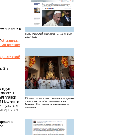
у кризису в
Папа Римский про аборты. 12 января
2017 года
(
«Сирийская
семи русских
королевской
ный в
следуя
известен
ыл главой
Юлиан госпитальер, который искупал
И Пушкин, и
свой грех, особо почитается на
Мальте. Покровитель охотников и
рислуживал
путников
м вернулся
окружения
юс