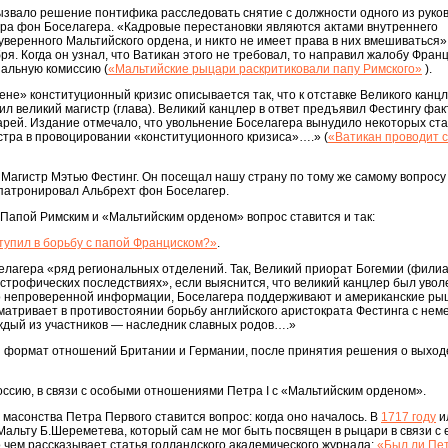
ызвало решение понтифика расследовать снятие с должности одного из руко
ра фон Боселагера. «Кадровые перестановки являются актами внутреннего
уверенного Мальтийского ордена, и никто не имеет права в них вмешиваться
ря. Когда он узнал, что Ватикан этого не требовал, то направил жалобу Франц
альную комиссию (
«Мальтийские рыцари раскритиковали папу Римского»
).
не» конституционный кризис описывается так, что к отставке Великого канц
л великий магистр (глава). Великий канцлер в ответ предъявил Фестингу фак
рей. Издание отмечало, что увольнение Боселагера вынудило некоторых ст
стра в провоцировании «конституционного кризиса»….» (
«Ватикан проводит 
Магистр Мэтью Фестинг. Он посещал нашу страну по тому же самому вопросу
 патронировал Альбрехт фон Боселагер.
 Папой Римским и «Мальтийским орденом» вопрос ставится и так:
тупил в борьбу с папой Франциском?»
.
елагера «ряд региональных отделений. Так, Великий приорат Богемии (фили
астрофических последствиях», если выяснится, что великий канцлер был увол
о непроверенной информации, Боселагера поддерживают и американские р
сматривает в противостоянии борьбу английского аристократа Фестинга с нем
ждый из участников — наследник славных родов….»
 формат отношений Британии и Германии, после принятия решения о выход
ссию, в связи с особыми отношениями Петра I c «Мальтийским орденом».
 масонства Петра Первого ставится вопрос: когда оно началось. В
1717 году
и
а Мальту Б.Шереметева, который сам не мог быть посвящен в рыцари в связи с 
 чем рассказывает статья голландского академического журнала:
«Был ли Пе