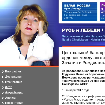
РУСЬ и ЛЕБЕДИ | RUSI — LEB
Персональный сайт Натальи Чистя
Natalia Chistiakova—Natalia Yarosla
Центральный банк пр
ордене» между англий
Зачатия и Рождества.
©Ярославова-Оболенская Ната
Биография
Годунина Наталья Борисовна п
Достижения
Борисовна после регистрации вт
технических наук с 26 мая 19
Публикации
Башкирской АССР.
Фото
15 января 2017 года
Аудио/видео
2017 год начался с реформы ми
Анонсы
«Мальтийском ордене», началом
Презентации
Жалобы в Конституционный Суд