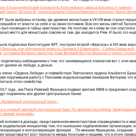
х II Бранденбургский основатель Королевского дворца Берлина и главного
ий герцог Тассило III - родоначальник Гогенцоллернов и оппонент Карла Вели
 были выбраны острова, где древние монастыри в VII-VIII веке строил герцог Т
екшийся от власти за себя и за своих потомков. Всю его жизнь святой Тассило
 был посвящен в тайны христианства. Не поэтому ли к нему во сне спустился
азал место для монастыря совсем не там, где находится Рим. И было это ещё в
была подписана Конституция ФРГ, построил второй «Версаль» в XIX веке кор
 Версаль для обрученной невесты Людвига II Баварского - Софии Баварской,
в, потомков Великого магистра ложи Великий Восток Франции и члена Cincinn
 поделилась наблюдением о том, что занимающихся плагиатом вот с этих мо
т далеко не лебеди, а деньги.
а члене «Ордена Лебедя» и гофмейстере Тевтонского ордена Альбрехте Бра
 время поручившем работу с Папскими индульгенциями банкирам Фуггерам, что 
питала этого семейства.
2017 года , как Папа Римский Франциск подверг критике МВФ и предложил соз
дут подчинены все другие Центральные банки:
ь Всемирный центральный банк»
,
дать единый мировой Центральный банк. По мнению понтифика, Междунаро
о своими задачами»
ий изложил в докладе, представленном министерством справедливости и мир
ую радикальную инициативу тем, что нынешние надбанковские организации, 
илизирующие и контролирующие функции… По мнению Франциска, создание
и предотвратит рост пропасти между богатыми и нищими, что в итоге привед