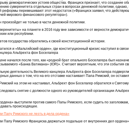
рыву демократических устоев общества. Франциск признает, что создание о
ению суверенитета отдельных стран в вопросах денежной политики, однако,
й реформы перевешивают этот недостаток («Франциск заявил, что действую
ачей мирового финансового регулятора»).
 произойдет не только в части денежной политики.
уверенитеты» на планете в 2016 году вне зависимости от верности демократи
рхии или республики.
етов государства обратились к своей конституционной истории.
атился и «Мальтийский орден», где конституционный кризис наступил в связи
анцлера Альбрехта фон Боселагера
ене начался после того, как «родной брат опального Боселагера был назнач
зываемого «Банка Ватикана» (IOR)». Считают вероятным, что эти события св
ьную деятельность Великого канцлера Альбрехта фон Боселагера подвергли
рных данных о том, что на его отставке настаивает Папа Римский, он оставил
 Римский на этом не настаивал, Альбрехт фон Боселагер обратился к Святому
ледовать снятие с должности одного из руководителей организации Альбре
ордена» выступили против самого Папы Римского, если судить по заголовкам
редавать происходящее.
и Папу Римского не лезть в дела ордена»
и Папу Римского Франциска держаться подальше от внутренних дел ордена» 