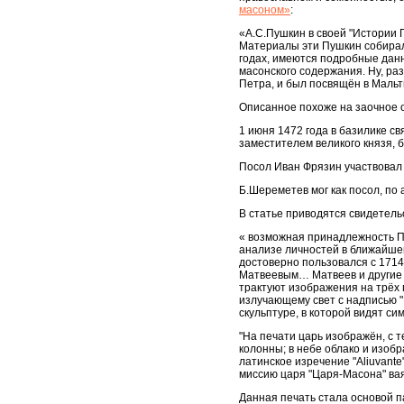
масоном»
:
«А.С.Пушкин в своей "Истории П
Материалы эти Пушкин собирал 
годах, имеются подробные дан
масонского содержания. Ну, ра
Петра, и был посвящён в Мальт
Описанное похоже на заочное 
1 июня 1472 года в базилике св
заместителем великого князя, 
Посол Иван Фрязин участвовал в
Б.Шереметев мог как посол, по 
В статье приводятся свидетельс
« возможная принадлежность Пе
анализе личностей в ближайшем
достоверно пользовался с 171
Матвеевым… Матвеев и другие р
трактуют изображения на трёх 
излучающему свет с надписью "И
скульптуре, в которой видят си
"На печати царь изображён, с т
колонны; в небе облако и изображен
латинское изречение "Aliuvant
миссию царя "Царя-Масона" вая
Данная печать стала основой п