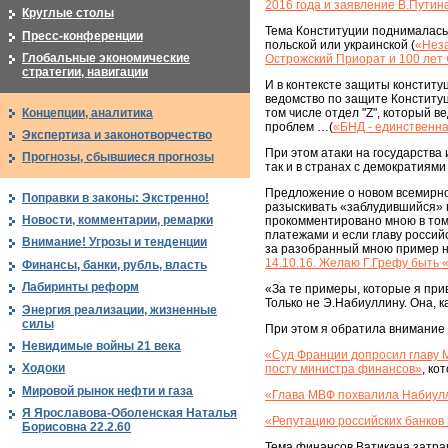
2016 года и заявление В.Путин
Круглые столы
Тема Конституции поднималась 
Пресс-конференции
польской или украинской (
«Неза
Глобальные экономические
Острожский Приорат и 100 лет
стратегии, навигации
И в контексте защиты конститу
ведомство по защите Конституц
Концепции, аналитика
том числе отдел "Z", который 
проблем …(
«БНД - единственн
Экспертиза и законотворчество
При этом атаки на государства 
Прогнозы, сбывшиеся прогнозы
так и в странах с демократиям
Предложение о новом всемирном
Поправки в законы: Экстренно!
разыскивать «заблудившийся» г
Новости, комментарии, ремарки
прокомментировано мною в том 
платежами и если главу россий
Внимание! Угрозы и тенденции
за разобранный мною пример н
14.10.16. Желаю Г.Грефу быть 
Финансы, банки, рубль, власть
Лабиринты реформ
«За те примеры, которые я при
Только не Э.Набиуллину. Она, к
Энергия реализации, жизненные
силы
При этом я обратила внимание 
Невидимые войны 21 века
«Суд Франции допросил главу М
Ходоки
посту министра финансов»
, ко
Мировой рынок нефти и газа
«Глава МВФ похвалила Набиулл
Я Ярославова-Оболенская Наталья
«Репутацию российских банков
Борисовна 22.2.60
Тема финансов Ватикана затра