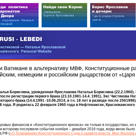
EDI
ковой — Натальи Ярославовой
vova’s Personal Website
и Ватикане в альтернативу МВФ, Конституционные р
ским, немецким и российским рыцарством от «Царя м
лья Борисовна, урожденная Ярославова Наталья Борисовна (22.2.1960).
осле регистрации первого брака (23.10.1981-14.4. 1991). Экс Чистякова Н
орого брака (14.4.1991 -10.06.2014, в т.ч. 18 лет в разводе после 2561996
88 года. Я родилась 22 февраля 1960 года в Нефтекамске, Краснокамского
ровых финансов и «Конституционного кризиса» не только в государствах, но и
 которому послужили события ноября – декабря 2016 года, когда мною было
 РФ (
«О Толкованиях Конституционного Суда и захвате власти. Моя Жалоба 