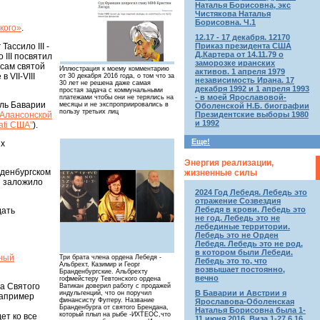
Наталья Борисовна, экс
Чистякова Наталья
Борисовна. Ч.1
кого»
.
12.17 - 17 декабря. 12170
Приказ президента США
ассило III -
Д.Картера от 14.11.79 о
 III посвятил
заморозке иранских
 сам святой
Иллюстрация к моему комментарию
активов. 1 апреля 1979
 VII-VIII
от 30 декабря 2016 года, о том что за
независимость Ирана. 17
30 лет не решена даже самая
декабря 1992 и 1 апреля 1993
простая задача с коммунальными
- в моей Ярославовой-
платежами чтобы они не терялись на
оль Баварии
месяцы и не экспроприировались в
Оболенской Н.Б. биографии
пользу третьих лиц
Президентские выборы 1980
 Алансонской
и 1992
ati США"
).
Еще!
их
Энергия реализации,
нденбургском
жизненные силы
и заложило
2024 Год Лебедя. Лебедь это
отражение Созвездия
Лебедя в крови. Лебедь это
дать
не год. Лебедь это не
лебединые территории.
Лебедь это не Орден
Лебедя. Лебедь это не род,
в котором были Лебеди.
дный
Три брата члена ордена Лебедя -
Лебедь это то, что
Альбрехт, Казимир и Георг
возвышает постоянно,
Бранденбургские. Альбрехту
вечно
гофмейстеру Тевтонского ордена
а Святого
Ватикан доверил работу с продажей
В Баварии и Австрии я
индульгенций, что он поручил
например
финансисту Фуггеру. Название
Ярославова-Оболенская
Бранденбурга от святого Брендана,
Наталья Борисовна была 1-
который плыл на рыбе -ИХТЕОС,что
ет ко все
11 июня 2016. Виза 1-27.6.16.