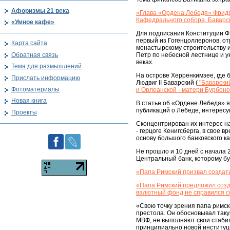
Афоризмы 21 века
«Глава «Ордена Лебедя» Фридри
Кафедрального собора. Баварск
«Умное кафе»
Для подписания Конституции ФРГ
первый из Гогенцоллеронов, отр
Карта сайта
монастырскому строительству и
Обратная связь
Петр по небесной лестнице и ук
веках.
Тема для размышлений
На острове Херренкимзее, где 
Прислать информацию
Людвиг II Баварский (
"Баварский
Фотоматериалы
и Орлеанской - матери Бурбоно
Новая книга
В статье об «Ордене Лебедя» я
публикаций о Лебеде, интересую
Проекты
Сконцентрирован их интерес н
- герцоге Кенигсберга, в свое
основу большого банковского ка
Не прошло и 10 дней с начала 
Центральный банк, которому бу
«Папа Римский призвал создат
«Папа Римский предложил соз
валютный фонд не справился с
«Свою точку зрения папа римск
престола. Он обосновывал так
МВФ, не выполняют свои стаб
принципиально новой институци