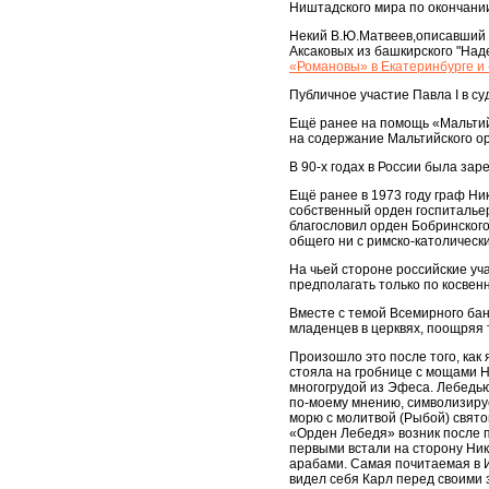
Ништадского мира по окончани
Некий В.Ю.Матвеев,описавший п
Аксаковых из башкирского "Над
«Романовы» в Екатеринбурге и
Публичное участие Павла I в су
Ещё ранее на помощь «Мальтий
на содержание Мальтийского о
В 90-х годах в России была за
Ещё ранее в 1973 году граф Ни
собственный орден госпитальер
благословил орден Бобринского,
общего ни с римско-католическ
На чьей стороне российские уч
предполагать только по косвен
Вместе с темой Всемирного бан
младенцев в церквях, поощряя 
Произошло это после того, как
стояла на гробнице с мощами Н
многогрудой из Эфеса. Лебедь
по-моему мнению, символизируе
морю с молитвой (Рыбой) свято
«Орден Лебедя» возник после п
первыми встали на сторону Ник
арабами. Самая почитаемая в 
видел себя Карл перед своими 