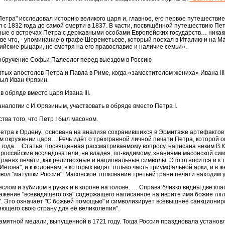
етра" исследовал историю великого царя и, главное, его первое путешествие
с 1832 года до самой смерти в 1837. В части, посвящённой путешествию Пет
ные о встречах Петра с державными особами Европейских государств… никак
зве что, - упоминание о графе Шереметьеве, который поехал в Италию и на М
ийские рыцари, не смотря на его православие и наличие семьи».
обручение Софьи Палеолог перед выездом в Россию
ятых апостолов Петра и Павла в Риме, когда «заместителем жениха» Ивана III, 
был Иван Фрязин.
 обряде вместо царя Ивана III.
аналогии с И.Фрязиным, участвовать в обряде вместо Петра I.
тва того, что Петр I был масоном.
тра к Ордену.. основана на анализе сохранившихся в Эрмитаже артефактов 
 окружении царя….Речь идёт о трёхгранной личной печати Петра, которой о
4 года… Статья, посвященная рассматриваемому вопросу, написана неким В.
оссийские исследователи, не владея, по-видимому, знаниями масонской сим
гранях печати, как религиозные и национальные символы. Это относится и к т
егова", и к колоннам, в которых видят только часть триумфальной арки, и в ж
мвол "матушки России". Масонское толкование третьей грани печати находим 
еслом и зубилом в руках и в короне на голове. … Справа близко видны две кла
ие "всевидящего ока" содержащего написанное на иврите имя божие יהווה, а над ним
e". Это означает "С божьей помощью" и символизирует всевышнее санкциони
ющего свою страну для её великолепия".
амятной медали, выпущенной в 1721 году. Тогда Россия праздновала установ