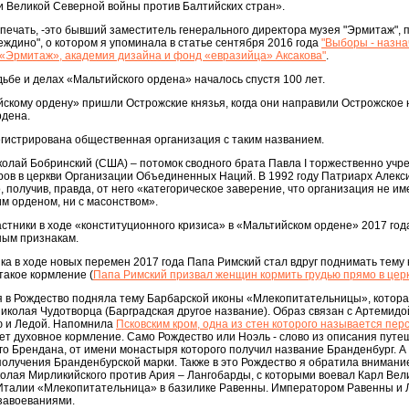
и Великой Северной войны против Балтийских стран».
ечать, -это бывший заместитель генерального директора музея "Эрмитаж", 
еждино", о котором я упоминала в статье сентября 2016 года
"Выборы - назна
 «Эрмитаж», академия дизайна и фонд «евразийца» Аксакова"
.
дьбе и делах «Мальтийского ордена» началось спустя 100 лет.
скому ордену» пришли Острожские князья, когда они направили Острожское 
рдена.
регистрирована общественная организация с таким названием.
колай Бобринский (США) – потомок сводного брата Павла I торжественно учр
ов в церкви Организации Объединенных Наций. В 1992 году Патриарх Алекси
 получив, правда, от него «категорическое заверение, что организация не им
им орденом, ни с масонством».
астники в ходе «конституционного кризиса» в «Мальтийском ордене» 2017 го
ным признакам.
ка в ходе новых перемен 2017 года Папа Римский стал вдруг поднимать тему
такое кормление (
Папа Римский призвал женщин кормить грудью прямо в цер
 я в Рождество подняла тему Барбарской иконы «Млекопитательницы», котора
иколая Чудотворца (Барградская другое название). Образ связан с Артемидо
ю и Ледой. Напомнила
Псковским кром, одна из стен которого называется перс
т духовное кормление. Само Рождество или Ноэль - слово из описания путе
го Брендана, от имени монастыря которого получил название Бранденбург. А
олучения Бранденбурской марки. Также в это Рождество я обратила внимание
олая Мирликийского против Ария – Лангобарды, с которыми воевал Карл Велик
Италии «Млекопитательница» в базилике Равенны. Императором Равенны и 
завоеваниями.