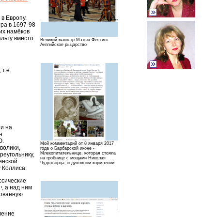
 в Европу.
ра в 1697-98
их намёков
альту вместо
Великий магистр Мэтью Фестинг.
Английское рыцарство
т.е.
и на
н
Ю.
Мой комментарий от 8 января 2017
волики,
года о Барбарской иконе -
Млекопитательнице, которая стояла
реугольнику,
на гробнице с мощами Николая
енской
Чудотворца, и духовном кормлении
у Коллиса:
ссические
рованную
ление