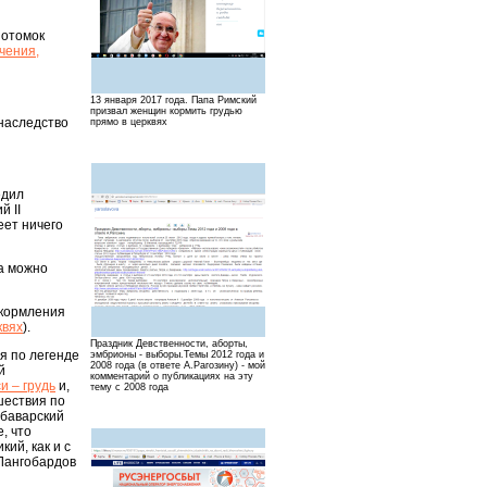
потомок
чения,
13 января 2017 года. Папа Римский
призвал женщин кормить грудью
наследство
прямо в церквях
едил
й II
еет ничего
да можно
 кормления
квях
).
Праздник Девственности, аборты,
я по легенде
эмбрионы - выборы.Темы 2012 года и
2008 года (в ответе А.Рагозину) - мой
й
комментарий о публикациях на эту
и – грудь
и,
тему с 2008 года
шествия по
 баварский
, что
ий, как и с
Лангобардов