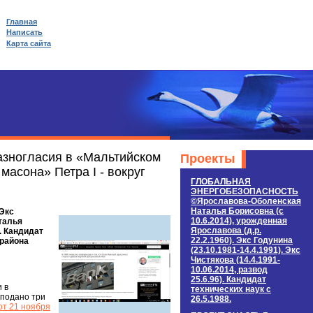
Главная
Написать
Карта сайта
азногласия в «Мальтийском
Проекты
асона» Петра I - вокруг
ГЛОБАЛЬНАЯ
ЭНЕРГОБЕЗОПАСНОСТЬ
©Ярославова-Оболенская
Наталья Борисовна (c
 Экс
10.6.2014), урожденная
аталья
Ярославова (д.р.
). Кандидат
22.2.1960). Экс Годунина
 района
(23.10.1981-14.4.1991). Экс
Чистякова (14.4.1991-
10.06.2014, развод
25.6.96). Кандидат
 в
технических наук c
 подано три
26.5.1988.
от 21 ноября