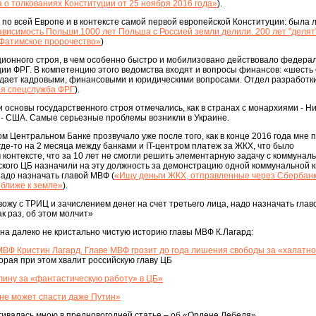
а о толкованиях Конституции от 25 ноября 2016 года»
).
по всей Европе и в контексте самой первой европейской Конституции: была 
висимость Польши.1000 лет Польша с Россией земли делили. 200 лет "делят
 Фатимское пророчество»
)
ционного строя, в чем особенно быстро и мобилизовано действовало федера
ии ФРГ. В компетенцию этого ведомства входят и вопросы финансов: «шесть 
ведает кадровыми, финансовыми и юридическими вопросами. Отдел разработк
ая спецслужба ФРГ
).
и основы государственного строя отмечались, как в странах с монархиями - 
и - США. Самые серьезные проблемы возникли в Украине.
 Центральном Банке прозвучало уже после того, как в конце 2016 года мне
де-то на 2 месяца между банками и IT-центром платеж за ЖКХ, что было
контексте, что за 10 лет не смогли решить элементарную задачу с коммунал
ского ЦБ назначили на эту должность за демонстрацию одной коммунальной к
адо назначать главой МВФ (
«Ищу деньги ЖКХ, отправленные через Сбербанк
«ближе к земле»
).
вожу с ТРИЦ и зачислением денег на счет третьего лица, надо назначать гла
ак раз, об этом молчит»
на далеко не кристально чистую историю главы МВФ К.Лагард:
ВФ Кристин Лагард. Главе МВФ грозит до года лишения свободы за «халатно
торая при этом хвалит российскую главу ЦБ
ину за «фантастическую работу» в ЦБ»
 не может спасти даже Путин»
гивалась мною в предновогодней статье – об «Ордене Лебедя»