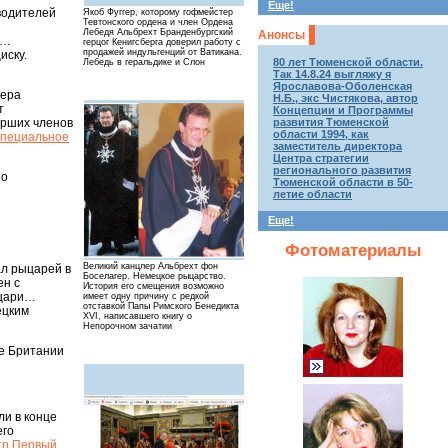
Еще!
водителей
Якоб Фуггер, которому гофмейстер
Тевтонского ордена и член Ордена
Лебедя Альбрехт Бранденбургский
Анонсы
»…
герцог Кенигсберга доверил работу с
продажей индульгенций от Ватикана.
иску.
80 лет Тюменской области.
Лебедь в геральдике и Слон
Так 14.8.24 выгляжу я
Ярославова-Оболенская
лера
Н.Б., экс Чистякова, автор
т
Концепции и Программы
арших членов
развития Тюменской
области 1994, как
специальное
заместитель директора
Центра стратегии
регионального развития
 о
Тюменской области в 50-
летие области
Еще!
Фотоматериалы
Великий канцлер Альбрехт фон
ал рыцарей в
Боселагер. Немецкое рыцарство.
ен с
История его смещения возможно
ыцари…
имеет одну причину с редкой
отставкой Папы Римского Бенедикта
ецким
XVI, написавшего книгу о
Непорочном зачатии
е Британии
ли в конце
его
тр Первый