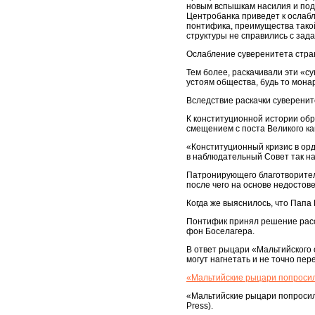
новым вспышкам насилия и под
Центробанка приведет к ослабл
понтифика, преимущества тако
структуры не справились с зад
Ослабление суверенитета стран
Тем более, раскачивали эти «с
устоям общества, будь то мона
Вследствие раскачки суверенит
К конституционной истории обр
смещением с поста Великого к
«Конституционный кризис в орд
в наблюдательный Совет так на
Патронирующего благотворител
после чего на основе недостове
Когда же выяснилось, что Папа
Понтифик принял решение расс
фон Боселагера.
В ответ рыцари «Мальтийского 
могут нагнетать и не точно пе
«Мальтийские рыцари попросил
«Мальтийские рыцари попросил
Press).