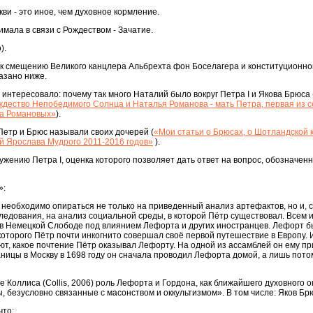
ви - это иное, чем духовное кормление.
мала в связи с Рождеством - Зачатие.
).
к смещению Великого канцлера Альбрехта фон Боселагера и конституционном
азано ниже.
 интересовало: почему так много Наталий было вокруг Петра I и Якова Брюса 
 - Рождество Непобедимого Cолнца и Наталья Романова - мать Петра, первая из 
ма Романовых»
).
етр и Брюс называли своих дочерей (
«Мои статьи о Брюсах, о Шотландской 
ей Ярослава Мудрого 2011-2016 годов»
).
ужению Петра I, оценка которого позволяет дать ответ на вопрос, обозначен
»:
необходимо опираться не только на приведенный анализ артефактов, но и, 
ледования, на анализ социальной среды, в которой Пётр существовал. Всем 
 в Немецкой Слободе под влиянием Лефорта и других иностранцев. Лефорт б
 которого Пётр почти инкогнито совершал своё первой путешествие в Европу. 
т, какое почтение Пётр оказывал Лефорту. На одной из ассамблей он ему п
раницы в Москву в 1698 году он сначала проводил Лефорта домой, а лишь пото
е Коллиса (Collis, 2006) роль Лефорта и Гордона, как ближайшего духовного 
 безусловно связанные с масонством и оккультизмом». В том числе: Яков Бр
что: