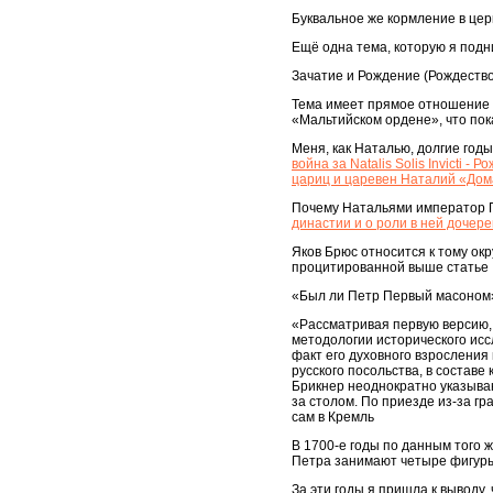
Буквальное же кормление в церк
Ещё одна тема, которую я подни
Зачатие и Рождение (Рождество
Тема имеет прямое отношение 
«Мальтийском ордене», что пок
Меня, как Наталью, долгие годы
война за Natalis Solis Invicti
цариц и царевен Наталий «До
Почему Натальями император П
династии и о роли в ней дочер
Яков Брюс относится к тому окр
процитированной выше статье
«Был ли Петр Первый масоном
«Рассматривая первую версию, 
методологии исторического исс
факт его духовного взросления
русского посольства, в составе
Брикнер неоднократно указываю
за столом. По приезде из-за г
сам в Кремль
В 1700-е годы по данным того ж
Петра занимают четыре фигуры,
За эти годы я пришла к выводу, 