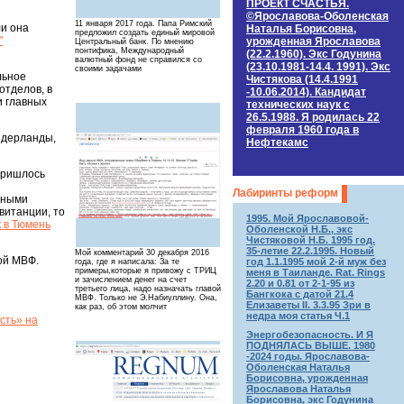
ПРОЕКТ СЧАСТЬЯ.
©Ярославова-Оболенская
11 января 2017 года. Папа Римский
ли она
Наталья Борисовна,
предложил создать единый мировой
"
урожденная Ярославова
Центральный банк. По мнению
понтифика, Международный
(22.2.1960). Экс Годунина
валютный фонд не справился со
(23.10.1981-14.4. 1991). Экс
своими задачами
льное
Чистякова (14.4.1991
отделов, в
-10.06.2014). Кандидат
и главных
технических наук c
26.5.1988. Я родилась 22
февраля 1960 года в
Нидерланды,
Нефтекамс
 пришлось
Лабиринты реформ
ьными
витанции, то
1995. Мой Ярославовой-
 в Тюмень
Оболенской Н.Б., экс
Чистяковой Н.Б. 1995 год.
35-летие 22.2.1995. Новый
Мой комментарий 30 декабря 2016
вой МВФ.
год 1.1.1995 мой 2-й муж без
года, где я написала: За те
примеры,которые я привожу с ТРИЦ
меня в Таиланде. Rat. Rings
и зачислением денег на счет
2.20 и 0.81 от 2-1-95 из
третьего лица, надо назначать главой
Бангкока с датой 21.4
МВФ. Только не Э.Набиуллину. Она,
Елизаветы II. 3.3.95 Зри в
как раз, об этом молчит
недра моя статья Ч.1
сть» на
Энергобезопасность. И Я
ПОДНЯЛАСЬ ВЫШЕ. 1980
-2024 годы. Ярославова-
Оболенская Наталья
Борисовна, урожденная
Ярославова Наталья
Борисовна, экс Годунина