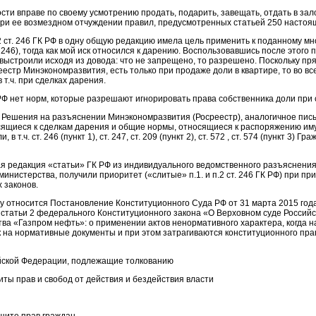
ости вправе по своему усмотрению продать, подарить, завещать, отдать в за
ри ее возмездном отчуждении правил, предусмотренных статьей 250 настоящ
2 ст. 246 ГК РФ в одну общую редакцию имела цель применить к поданному мн
. 246), тогда как мой иск относился к дарению. Воспользовавшись после этого
 выстроили исходя из довода: что не запрещено, то разрешено. Поскольку пр
еестр Минэкономразвития, есть только при продаже доли в квартире, то во вс
 т.ч. при сделках дарения.
РФ нет норм, которые разрешают игнорировать права собственника доли при 
Решения на разъяснении Минэкономразвития (Росреестр), аналогичное письм
ящиеся к сделкам дарения и общие нормы, относящиеся к распоряжению имущ
в т.ч. ст. 246 (пункт 1), ст. 247, ст. 209 (пункт 2), ст. 572 , ст. 574 (пункт 3) 
я редакция «статьи» ГК РФ из индивидуального ведомственного разъяснени
инистерства, получили приоритет («слитые» п.1. и п.2 ст. 246 ГК РФ) при п
 законов.
у относится Постановление Конституционного Суда РФ от 31 марта 2015 года
4 статьи 2 федерального Конституционного закона «О Верховном суде Россий
ва «Газпром нефть»: о применении актов ненормативного характера, когда 
 на нормативные документы и при этом затрагиваются конституционного права
йской Федерации, подлежащие толкованию
иты прав и свобод от действия и бездействия власти