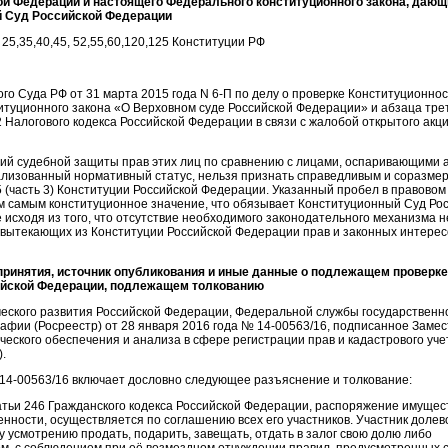
й Федерации и настоящего Федерального конституционного закона, дающ
й Суд Российской Федерации
3, 25,35,40,45, 52,55,60,120,125 Конституции РФ
о Суда РФ от 31 марта 2015 года N 6-П по делу о проверке Конституционност
итуционного закона «О Верховном суде Российской Федерации» и абзаца тре
42 Налогового кодекса Российской Федерации в связи с жалобой открытого акц
тий судебной защиты прав этих лиц по сравнению с лицами, оспаривающими 
изованный нормативный статус, нельзя признать справедливым и соразме
5 (часть 3) Конституции Российской Федерации. Указанный пробел в правовом
м самым конституционное значение, что обязывает Конституционный Суд Ро
сходя из того, что отсутствие необходимого законодательного механизма н
вытекающих из Конституции Российской Федерации прав и законных интерес
 принятия, источник опубликования и иные данные о подлежащем проверке 
ийской Федерации, подлежащем толкованию
еского развития Российской Федерации, Федеральной службы государственн
рафии (Росреестр) от 28 января 2016 года № 14-00563/16, подписанное Заме
еского обеспечения и анализа в сфере регистрации прав и кадастрового уче
.
4-00563/16 включает дословно следующее разъяснение и толкование:
татьи 246 Гражданского кодекса Российской Федерации, распоряжение имущес
нности, осуществляется по соглашению всех его участников. Участник долев
у усмотрению продать, подарить, завещать, отдать в залог свою долю либо