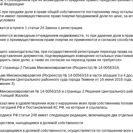
м, с соблюдением при её возмездном отчуждении правил, предусмотренных 
ой Федерации/
ГК при продаже доли в праве общей собственности постороннему лицу осталь
ти имеют преимущественное право покупки продаваемой доли по цене, за ко
 условиях
тся в пункте 1 статьи 24 Закона о регистрации.
 является возмездным отчуждением недвижимости, то при дарении доли в пра
ния о преимущественном праве покупки не применяются и согласие сособств
го законодательства, при государственной регистрации перехода права на 
редставление документов, подтверждающих извещение остальных участнико
арить свою долю, а также их согласие на переход права не требуется».
,7 страницы 2 Письма Минэкономразвития (Росреестр) № 14-00563/16.
ма Минэкономразвития (Росреестр) № 14-00563/16 в части абзацев 3 и 4 до
 Решении Центрального районного суда города Тюмени от 16 июня 2016 года,
жение 3).
Минэкономразвития № 14-00563/16 и страницы 2 Решения Центрального райо
астоящей Жалобе.
казал мне в удовлетворении иска о нарушении моих прав собственника полови
ституцией РФ и Постановлений КС РФ, на которые я ссылалась.
кодексе РФ статья 246 имеет следующую редакцию, включающую два отдельны
ществом, находящимся в долевой собственности
аходящимся в долевой собственности, осуществляется по соглашению всех е