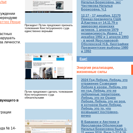
альи
Наталья Борисовна, экс
Чистякова Наталья
Борисовна. Ч.1
бсуждении
12.17 - 17 декабря. 12170
еферендуме
Приказ президента США
аттео Ренци
Д.Картера от 14.11.79 о
Президент Путин предложил признать
заморозке иранских
толкования Конституционного суда
активов. 1 апреля 1979
единственно верными
независимость Ирана. 17
ластных
декабря 1992 и 1 апреля 1993
 нарушать
- в моей Ярославовой-
ва личности.
Оболенской Н.Б. биографии
Президентские выборы 1980
и 1992
Еще!
Энергия реализации,
жизненные силы
2024 Год Лебедя. Лебедь это
отражение Созвездия
Лебедя в крови. Лебедь это
не год. Лебедь это не
Путин предложил сделать толкования
лебединые территории.
Конституционного суда
Лебедь это не Орден
обязательными
твующего в
Лебедя. Лебедь это не род,
в котором были Лебеди.
Лебедь это то, что
трации
возвышает постоянно,
вечно
В Баварии и Австрии я
Ярославова-Оболенская
ода № 14-
Наталья Борисовна была 1-
11 июня 2016. Виза 1-27.6.16.