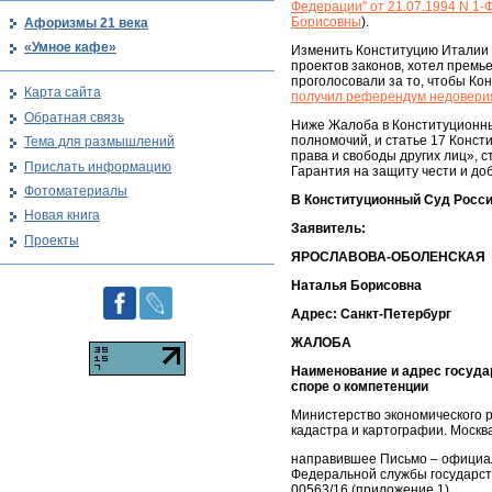
Федерации" от 21.07.1994 N 1-
Борисовны
).
Афоризмы 21 века
«Умное кафе»
Изменить Конституцию Италии 
проектов законов, хотел премь
проголосовали за то, чтобы Кон
Карта сайта
получил референдум недовери
Обратная связь
Ниже Жалоба в Конституционный
полномочий, и статье 17 Конст
Тема для размышлений
права и свободы других лиц», с
Прислать информацию
Гарантия на защиту чести и до
Фотоматериалы
В Конституционный Суд Росс
Новая книга
Заявитель:
Проекты
ЯРОСЛАВОВА-ОБОЛЕНСКАЯ
Наталья Борисовна
Адрес: Санкт-Петербург
ЖАЛОБА
Наименование и адрес государ
споре о компетенции
Министерство экономического 
кадастра и картографии. Москва,
направившее Письмо – официал
Федеральной службы государств
00563/16 (приложение 1).