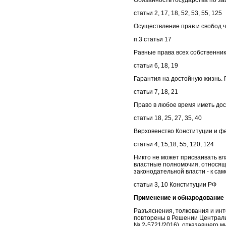
Обязанность государства по за
статьи 2, 17, 18, 52, 53, 55, 125
Осуществление прав и свобод ч
п.3 статьи 17
Равные права всех собственник
статьи 6, 18, 19
Гарантия на достойную жизнь. 
статьи 7, 18, 21
Право в любое время иметь дос
статьи 18, 25, 27, 35, 40
Верховенство Конституции и ф
статьи 4, 15,18, 55, 120, 124
Никто не может присваивать вла
властные полномочия, относящие
законодательной власти - к са
статьи 3, 10 Конституции РФ
Применение и обнародование
Разъяснения, толкования и инт
повторены в Решении Центральн
№ 2-5721/2016), отказавшего м