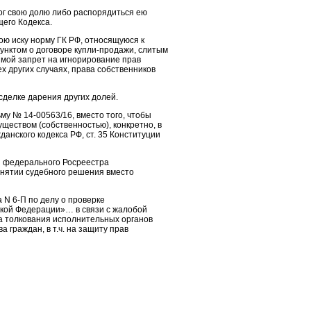
лог свою долю либо распорядиться ею
его Кодекса.
ою иску норму ГК РФ, относящуюся к
 пунктом о договоре купли-продажи, слитым
ямой запрет на игнорирование прав
ех других случаях, права собственников
сделке дарения других долей.
у № 14-00563/16, вместо того, чтобы
еством (собственностью), конкретно, в
Гражданского кодекса РФ, ст. 35 Конституции
я федерального Росреестра
ринятии судебного решения вместо
 N 6-П по делу о проверке
ской Федерации»… в связи с жалобой
на толкования исполнительных органов
 граждан, в т.ч. на защиту прав