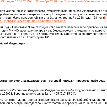
ФКЗ (ред.от 14.12.2015) от 28 ноября 2016 года Ярославовой-Оболенской Нат
для ускорения законотворчества, путем уменьшения числа участвующих в о
ер Италии, подавший вчера в отставку. Граждане Италии, участвовавшие в р
ституция была неизменной, как она была неизменной с 1948 года – 68 лет (
М
я. Провал конституционной реформы премьера
).
 Суд РФ по статье 3 Конституции РФ о захвате власти в виде присвоения в
итуции РФ :«Осуществление прав и свобод человека и гражданина не должно
татьям 6, 18, 19 Гарантия на достойную жизнь. Гарантия на защиту достоинст
брого имени, ст. 125 Конституции РФ….
ийской Федерации
ственного органа, издавшего акт, который подлежит проверке, либо учас
развития Российской Федерации, Федеральная служба государственной регис
 109028, Воронцово поле ул., д.4a тел 495 (917-15-24),
ьный ответ Министерства экономического развития Российской Федерации,
енной регистрации кадастра и картографии (Росреестр) от 28 января 2016 г