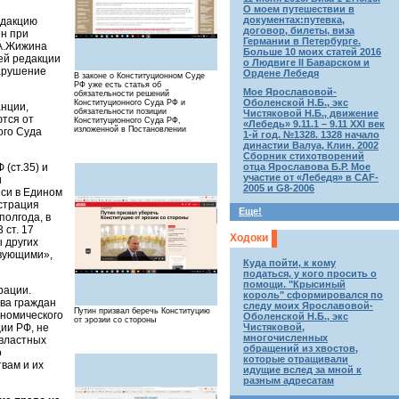
О моем путешествии в
документах:путевка,
едакцию
договор, билеты, виза
ен при
Германии в Петербурге.
.А.Жижина
Больше 10 моих статей 2016
ей редакции
о Людвиге II Баварском и
нарушение
Ордене Лебедя
В законе о Конституционном Суде
РФ уже есть статья об
Мое Ярославовой-
обязательности решений
Оболенской Н.Б., экс
Конституционного Суда РФ и
анции,
обязательности позиции
Чистяковой Н.Б., движение
ются от
Конституционного Суда РФ,
«Лебедь» 9.11.1 – 9.11 XXI век
изложенной в Постановлении
ого Суда
1-й год. №1328. 1328 начало
династии Валуа, Клин. 2002
Сборник стихотворений
отца Ярославова Б.Р. Мое
(ст.35) и
участие от «Лебедя» в CAF-
и
2005 и G8-2006
иси в Едином
страция
Еще!
полгода, в
 ст. 17
Ходоки
 других
твующими»,
Куда пойти, к кому
податься, у кого просить о
помощи. "Крысиный
рации.
король" сформировался по
ва граждан
следу моих Ярославовой-
Путин призвал беречь Конституцию
ономического
Оболенской Н.Б., экс
от эрозии со стороны
Чистяковой,
ии РФ, не
многочисленных
 властных
обращений из хвостов,
о
которые отращивали
вам и их
идущие вслед за мной к
разным адресатам