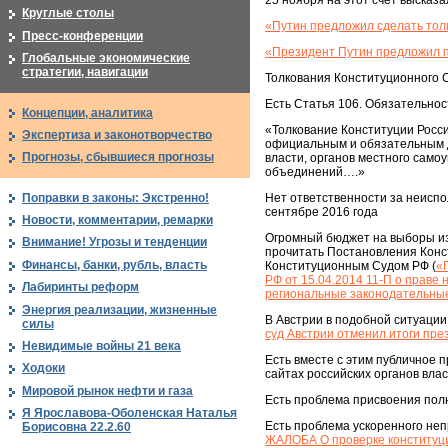
25 ноября на этот счет высказ
Круглые столы
«Путин предложил сделать тол
Пресс-конференции
«Президент Путин предложил п
Глобальные экономические
стратегии, навигации
Толкования Конституционного 
Есть Статья 106. Обязательно
Концепции, аналитика
«Толкование Конституции Росс
Экспертиза и законотворчество
официальным и обязательным д
Прогнозы, сбывшиеся прогнозы
власти, органов местного само
объединений….»
Поправки в законы: Экстренно!
Нет ответственности за неисп
сентябре 2016 года
Новости, комментарии, ремарки
Огромный бюджет на выборы из
Внимание! Угрозы и тенденции
прочитать Постановления Конс
Финансы, банки, рубль, власть
Конституционным Судом РФ (
«
РФ от 15.04.2014 11-П о праве
Лабиринты реформ
региональные законодательны
Энергия реализации, жизненные
В Австрии в подобной ситуации
силы
суд Австрии отменил итоги пре
Невидимые войны 21 века
Есть вместе с этим публичное 
Ходоки
сайтах российских органов влас
Мировой рынок нефти и газа
Есть проблема присвоения пол
Я Ярославова-Оболенская Наталья
Есть проблема ускоренного неп
Борисовна 22.2.60
ЖАЛОБА О проверке конституци