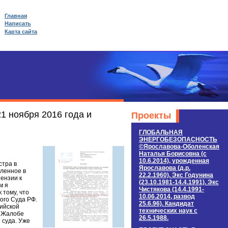
Главная
Написать
Карта сайта
1 ноября 2016 года и
Проекты
ГЛОБАЛЬНАЯ
ЭНЕРГОБЕЗОПАСНОСТЬ
©Ярославова-Оболенская
Наталья Борисовна (c
10.6.2014), урожденная
стра в
Ярославова (д.р.
вленное в
22.2.1960). Экс Годунина
ензии к
(23.10.1981-14.4.1991). Экс
м я
Чистякова (14.4.1991-
 тому, что
10.06.2014, развод
ого Суда РФ.
25.6.96). Кандидат
сийской
технических наук c
К Жалобе
26.5.1988.
 суда. Уже