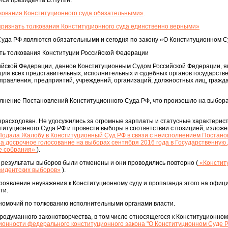
ался президента В.Путин.
кования Конституционного суда обязательными»
.
ризнать толкования Конституционного суда единственно верными»
Суда РФ являются обязательными и сегодня по закону «О Конституционном 
сть толкования Конституции Российской Федерации
ийской Федерации, данное Конституционным Судом Российской Федерации, я
ля всех представительных, исполнительных и судебных органов государств
управления, предприятий, учреждений, организаций, должностных лиц, гражда
олнение Постановлений Конституционного Суда РФ, что произошло на выбора
расходован. Не удосужились за огромные зарплаты и статусные характерис
титуционного Суда РФ и провести выборы в соответствии с позицией, излож
Подала Жалобу в Конституционный Суд РФ в связи с неисполнением Постано
 на досрочное голосование на выборах сентября 2016 года в Государственную
е собрания»
).
 результаты выборов были отменены и они проводились повторно (
«Констит
зидентских выборов»
).
проявление неуважения к Конституционному суду и пропаганда этого на офи
ти.
номочий по толкованию исполнительными органами власти.
родуманного законотворчества, в том числе относящегося к Конституционному
онности федерального конституционного закона "О Конституционном Суде 