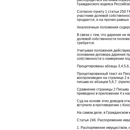
распорядиться ею иным образо
Гражданского кодекса Российск
Согласно пункту 1 статьи 250 
участники долевой собственнос
продается, и на прочих равных
Аналогичные положения содержа
В связи с тем, что дарение не
долевой собственности положе
требуется.
Учитывая положения действующе
основании договора дарения п
собственности о намерении под
Процитированы абзацы 3,4,5,6
Процитированный текст из Пись
воспроизведен на странице 2 в
письма из абзацев 5,6,7. (прило
Сравнение страницы 2 Письма 
приведено в приложении 4 к н
Суд на основе этих доводов от
вступило в противоречие с Кон
На самом деле, в Гражданском 
Статья 246. Распоряжение иму
1. Распоряжение имуществом, н