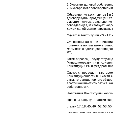
2. Участник долевой собственн
иным образом с соблюдением п
Объединение двух пунктов 1 и 
договору купли-продажи (п.2 ст
с другим пунктом, разъяснение
совладельцев, как толкует Роср
других долей можно нарушать, в
Однако в Конституции РФ и ГК 
Суд основывался при принятии 
применить нормы закона, относ
моем иске о сделке дарения доли, 
РФ.
Таким образом, несуществующа
Минэкономразвития и позиция м
Конституции РФ и федеральных
Сложился прецедент, к котором
Конституционности п. 1 части 
открытого акционерного общест
власти начинают ссылаться, как
собственности.
Положения Конституции Росси
Право на защиту, гарантии защ
статьи 17, 18, 45, 46 , 52, 53, 55