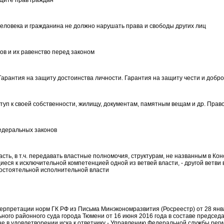
щите прав граждан
еловека и гражданина не должно нарушать права и свободы других лиц
ов и их равенство перед законом
Гарантия на защиту достоинства личности. Гарантия на защиту чести и добр
туп к своей собственности, жилищу, документам, памятным вещам и др. Прав
едеральных законов
сть, в т.ч. передавать властные полномочия, структурам, не названным в Ко
ся к исключительной компетенцией одной из ветвей власти, - другой ветви в
мостоятельной исполнительной власти
ерпретации норм ГК РФ из Письма Минэкономразвития (Росреестр) от 28 янв
ого районного суда города Тюмени от 16 июня 2016 года в составе председ
не в удовлетворении иска к ответчику - Управлению Федеральной службы реги