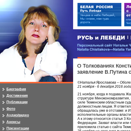
РУСЬ и ЛЕБЕДИ | RUSI — LEB
Персональный сайт Натальи Чистя
Natalia Chistiakova—Natalia Yarosla
О Толкованиях Консти
заявление В.Путина о
©Наталья Ярославова – Оболе
21 ноября - 6 декабря 2016 год
Биография
21 ноября, когда я подавала 
Достижения
структуре Минэкономразвития,
Публикации
силе Тюменским областным судо
должностным лицам. Я ответила
Фото
обращалась уже в отставке: и И
исполнительные органы власти
Аудио/видео
А к этому относится статья 3 К
Анонсы
Федерации. Захват власти или
приложила статью с сайта Тюме
Презентации