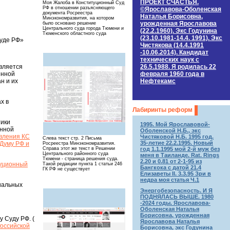
ПРОЕКТ СЧАСТЬЯ.
Моя Жалоба в Конституционный Суд
РФ в отношении разъясняющего
©Ярославова-Оболенская
документа Росреестра
Наталья Борисовна,
Минэкономразвития, на котором
урожденная Ярославова
было основано решение
Центрального суда города Тюмени и
(22.2.1960). Экс Годунина
Тюменского областного суда
(23.10.1981-14.4. 1991). Экс
Суде РФ»
Чистякова (14.4.1991
-10.06.2014). Кандидат
технических наук c
26.5.1988. Я родилась 22
вляется
февраля 1960 года в
енной
Нефтекамс
н и их
х в
Лабиринты реформ
тики
1995. Мой Ярославовой-
енной
Оболенской Н.Б., экс
вления КС
Чистяковой Н.Б. 1995 год.
Слева текст стр. 2 Письма
35-летие 22.2.1995. Новый
 Думу РФ и
Росреестра Минэкономразвития.
год 1.1.1995 мой 2-й муж без
Справа этот же текст в Решении
Центрального районного суда
меня в Таиланде. Rat. Rings
Тюмени - страница решения суда.
2.20 и 0.81 от 2-1-95 из
уционный
Такой редакции пункта 1 статьи 246
Бангкока с датой 21.4
ГК РФ не существует
Елизаветы II. 3.3.95 Зри в
недра моя статья Ч.1
циальных
Энергобезопасность. И Я
ПОДНЯЛАСЬ ВЫШЕ. 1980
-2024 годы. Ярославова-
Оболенская Наталья
Борисовна, урожденная
 Суду РФ. (
Ярославова Наталья
Российской
Борисовна, экс Годунина