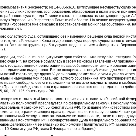
экономразвития (Росреестр) № 14-00563/16, цитирующее несуществующую р
чен из других источников, воспроизведен, обнародован и практически примен
о районного суда города Тюмени в составе председательствующего судьи А
 иску к Управлению Росреестра Тюменской области. На основе несуществующ
ития (Росреестр) мне отказано в восстановлении моих прав собственника, 
ловиной лет.
ого областного суда, оставившего без изменения решение суда первой инст
о том, что «Толкования Конституционного суда нередко существенно отлича
тов. Все это затрудняет работу суда», под названием «Инициатива Верховн
 2).
дерации, свой шанс на защиту моих прав собственника вижу в Конституции РФ 
ого суда РФ, на которые ссылалась в своем Исковом заявлении «О признани
ва о государственной регистрации права собственности, аннулировании зап
на недвижимое имущество». В иске оспаривалась непубличная для меня реги
мнатной квартире, где другая ½ доли принадлежит мне, о чем я узнала через 
аны и нарушены мои права, как частного собственника, что противоречит п.3
 прав и свобод человека и гражданина не должно нарушать права и свободы
РФ «Права и свободы человека и гражданина являются непосредственно дейс
,55, 60, 120, 125 Конституции РФ.
Ф говорится о том, что «Никто не может присваивать власть в Российской Феде
властных полномочий преследуется по федеральному закону». Поскольку пра
федеральным законом (ст. 55 Конституции РФ), то издание Министерством эк
толкования, ограничивающих права граждан, является нарушением Конституц
х полномочий между самостоятельными ветвями власти, также как передачу
азванным в Конституции РФ. Государственная Дума Федерального собрания п
равом делегирования её властных полномочий Правительству РФ, министерст
т. 10 Конституции РФ, глава 5 Федеральное собрание)