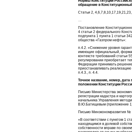
Нормы Конституции Российско
обращение в Конституционны
Статьи 2, 4,6,7,8,10,17,19,21,2
…
Постановление Конституционног
4 статьи 2 федерального Конст
подпункта 1 пункта 1 статьи 3
общества «Газпром нефть»:
п.4.2. «Снижение уровня гаран
имеющие официальный, формал
контексте требований статьи 5
регулировании приобретает те
Федерации принимать решение и
приостанавливать реализацию 
п.4.3., п. 4.4.
Точное название, номер, дата
положении Конституции Росс
Письмо Министерства экономич
регистрации кадастра и картог
начальника Управления методич
В.Ю.Батищевым (приложение 1)
Письмо Минэкономразвития № 1
«В соответствии с пунктом 1 с
находящимся в долевой собстве
собственности вправе по своем