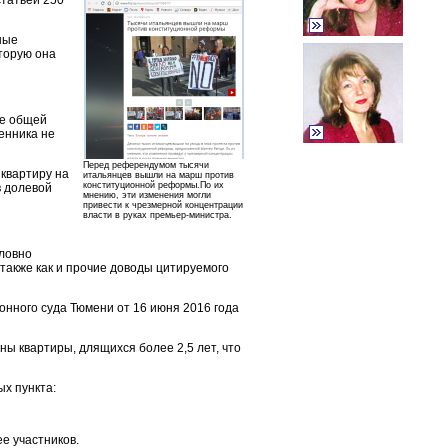
статьей 250
ные
торую она
ве общей
енника не
Перед референдумом тысячи
квартиру на
итальянцев вышли на марш против
конституционной реформы.По их
в долевой
мнению, эти изменения могли
привести к чрезмерной концентрации
власти в руках премьер-министра.
словно
 также как и прочие доводы цитируемого
нного суда Тюмени от 16 июня 2016 года
ны квартиры, длящихся более 2,5 лет, что
х пункта:
е участников.