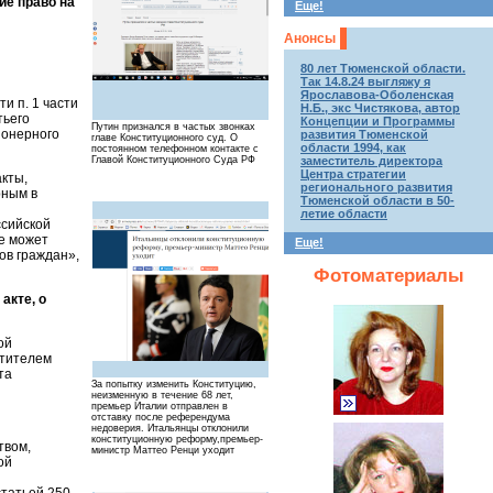
ие право на
Еще!
Анонсы
80 лет Тюменской области.
Так 14.8.24 выгляжу я
Ярославова-Оболенская
и п. 1 части
Н.Б., экс Чистякова, автор
тьего
Концепции и Программы
Путин признался в частых звонках
ионерного
развития Тюменской
главе Конституционного суд. О
области 1994, как
постоянном телефонном контакте с
Главой Конституционного Суда РФ
заместитель директора
Центра стратегии
акты,
регионального развития
рным в
Тюменской области в 50-
летие области
ссийской
е может
Еще!
ов граждан»,
Фотоматериалы
акте, о
ой
стителем
та
За попытку изменить Конституцию,
неизменную в течение 68 лет,
премьер Италии отправлен в
отставку после референдума
недоверия. Итальянцы отклонили
конституционную реформу,премьер-
твом,
министр Маттео Ренци уходит
ой