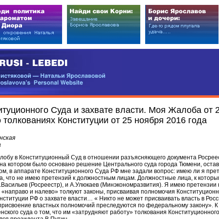
EDI
ковой — Натальи Ярославовой
vova’s Personal Website
туционного Суда и захвате власти. Моя Жалоба от 2
 толкованиях Конституции от 25 ноября 2016 года
нская
а
Жалобу в Конституционный Суд в отношении разъясняющего документа Росрее
 на котором было основано решение Центрального суда города Тюмени, оста
м, в аппарате Конституционного Суда РФ мне задали вопрос: имею ли я прет
, что не имею претензий к должностным лицам. Должностные лица, к которы
.Васильев (Росреестр), и А.Улюкаев (Минэкономразвития). Я имею претензии к
 «направо и налево» толкуют законы, присваивая полномочия Конституционн
онституции РФ о захвате власти… « Никто не может присваивать власть в Рос
 присвоение властных полномочий преследуются по федеральному закону». 
нского суда о том, что им «затрудняют работу» толкования Конституционного