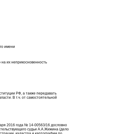
ого имени
о на их неприкосновенность
нституции РФ, а также передавать
ласти. В т.ч. от самостоятельной
аря 2016 года № 14-00563/16 дословно
ательствующего судьи А.А.Жижина (дело
страции, кадастра и картографии по