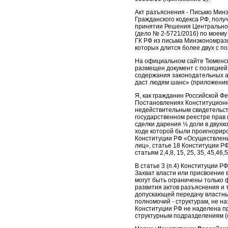
Акт разъяснения - Письмо Мин
Гражданского кодекса РФ, полу
принятии Решения Центральног
(дело № 2-5721/2016) по моему
ГК РФ из письма Минэкономразв
которых длится более двух с по
На официальном сайте Тюменск
размещен документ с позицией 
содержания законодательных ак
даст людям шанс» (приложение
Я, как гражданин Российской Фе
Постановлениях Конституционн
недействительным свидетельст
государственном реестре прав 
сделки дарения ½ доли в двухко
ходе которой были проигнориров
Конституции РФ «Осуществление
лиц», статье 18 Конституции 
статьям 2,4,8, 15, 25, 35, 45,46
В статье 3 (п.4) Конституции Р
Захват власти или присвоение 
могут быть ограничены только 
развития актов разъяснения и 
допускающей передачу властны
полномочий - структурам, не н
Конституции РФ не наделена п
структурным подразделениям (с