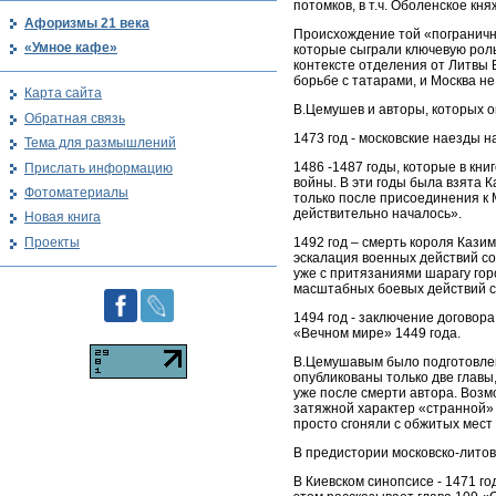
потомков, в т.ч. Оболенское кн
Афоризмы 21 века
Происхождение той «погранично
«Умное кафе»
которые сыграли ключевую роль
контексте отделения от Литвы 
борьбе с татарами, и Москва н
Карта сайта
В.Цемушев и авторы, которых 
Обратная связь
1473 год - московские наезды н
Тема для размышлений
1486 -1487 годы, которые в кн
Прислать информацию
войны. В эти годы была взята 
Фотоматериалы
только после присоединения к М
действительно началось».
Новая книга
1492 год – смерть короля Кази
Проекты
эскалация военных действий со 
уже с притязаниями шарагу горо
масштабных боевых действий с 
1494 год - заключение договор
«Вечном мире» 1449 года.
В.Цемушавым было подготовлено
опубликованы только две главы
уже после смерти автора. Возм
затяжной характер «странной» 
просто сгоняли с обжитых мест
В предистории московско-литов
В Киевском синопсисе - 1471 го