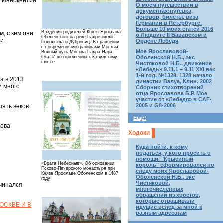
. Иннокентий
О моем путешествии в
документах:путевка,
договор, билеты, виза
Германии в Петербурге.
Больше 10 моих статей 2016
Владения родителей Князя Ярослава
, с кем они:
о Людвиге II Баварском и
Оболенского на реке Пахре около
и.
Ордене Лебедя
Подольска и Дубровиц. В сравнении
с современными границами Москвы.
Мое Ярославовой-
Водный путь Москва-Пахра-Нара-
Ока. И по отношению к Калужскому
Оболенской Н.Б., экс
шоссе
Чистяковой Н.Б., движение
«Лебедь» 9.11.1 – 9.11 XXI век
1-й год. №1328. 1328 начало
а в 2013
династии Валуа, Клин. 2002
и много
Сборник стихотворений
отца Ярославова Б.Р. Мое
участие от «Лебедя» в CAF-
2005 и G8-2006
пять веков
Еще!
кова
Ходоки
Куда пойти, к кому
податься, у кого просить о
помощи. "Крысиный
«Врата Небесные». Об основании
король" сформировался по
Псково-Печерского монастыря при
следу моих Ярославовой-
Князе Ярославе Оболенском в 1487
Оболенской Н.Б., экс
году
Чистяковой,
ачинался
многочисленных
обращений из хвостов,
которые отращивали
ОСКВЕ И В
идущие вслед за мной к
разным адресатам