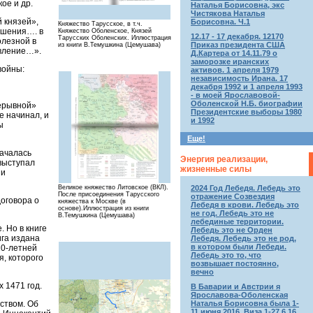
ое и др.
Наталья Борисовна, экс
Чистякова Наталья
 князей»,
Борисовна. Ч.1
Княжество Тарусское, в т.ч.
ошения…. в
Княжество Оболенское, Князей
12.17 - 17 декабря. 12170
Тарусских Оболенских. Иллюстрация
олезной в
Приказ президента США
из книги В.Темушкина (Цемушава)
авление…».
Д.Картера от 14.11.79 о
заморозке иранских
войны:
активов. 1 апреля 1979
независимость Ирана. 17
декабря 1992 и 1 апреля 1993
- в моей Ярославовой-
Оболенской Н.Б. биографии
рерывной»
Президентские выборы 1980
е начинал, и
и 1992
ы
Еще!
началась
Энергия реализации,
 выступал
жизненные силы
ии
Великое княжество Литовское (ВКЛ).
2024 Год Лебедя. Лебедь это
После присоединения Тарусского
отражение Созвездия
договора о
княжества к Москве (в
Лебедя в крови. Лебедь это
основе).Иллюстрация из книги
не год. Лебедь это не
В.Темушкина (Цемушава)
лебединые территории.
 Но в книге
Лебедь это не Орден
ига издана
Лебедя. Лебедь это не род,
в котором были Лебеди.
20-летней
Лебедь это то, что
, которого
возвышает постоянно,
вечно
 1471 год.
В Баварии и Австрии я
Ярославова-Оболенская
дством. Об
Наталья Борисовна была 1-
11 июня 2016. Виза 1-27.6.16.