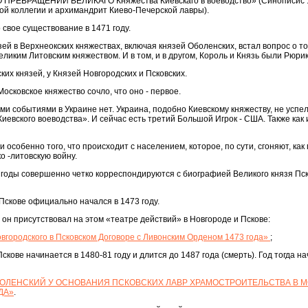
«О ПРЕВРАЩЕНИИ ВЕЛИКАГО Княжества Киевскаго в воеводство» (Синописис 
ой коллегии и архимандрит Киево-Печерской лавры).
 свое существование в 1471 году.
зей в Верхнеокских княжествах, включая князей Оболенских, встал вопрос о том
ликим Литовским княжеством. И в том, и в другом, Король и Князь были Рюрик
их князей, у Князей Новгородских и Псковских.
Московское княжество сочло, что оно - первое.
и событиями в Украине нет. Украина, подобно Киевскому княжеству, не успел
Киевского воеводства». И сейчас есть третий Большой Игрок - США. Также как 
и особенно того, что происходит с населением, которое, по сути, сгоняют, как 
о -литовскую войну.
 годы совершенно четко корреспондируются с биографией Великого князя Пс
Пскове официально начался в 1473 году.
ах он присутствовал на этом «театре действий» в Новгороде и Пскове:
вгородского в Псковском Договоре с Ливонским Орденом 1473 года»
;
скове начинается в 1480-81 году и длится до 1487 года (смерть). Год тогда н
БОЛЕНСКИЙ У ОСНОВАНИЯ ПСКОВСКИХ ЛАВР ХРАМОСТРОИТЕЛЬСТВА В М
ДА»
.