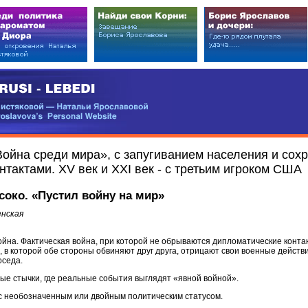
EDI
ковой — Натальи Ярославовой
vova’s Personal Website
Война среди мира», с запугиванием населения и со
тактами. XV век и XXI век - с третьим игроком США
соко. «Пустил войну на мир»
енская
йна. Фактическая война, при которой не обрываются дипломатические контак
, в которой обе стороны обвиняют друг друга, отрицают свои военные действ
оседа.
е стычки, где реальные события выглядят «явной войной».
с необозначенным или двойным политическим статусом.