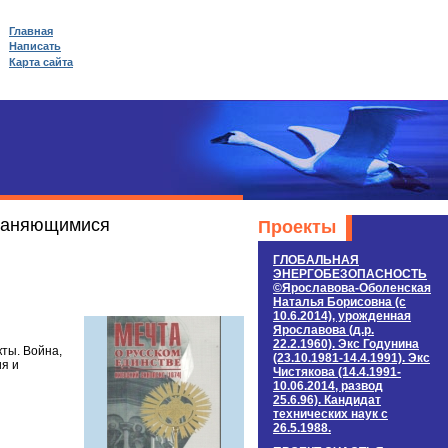
Главная
Написать
Карта сайта
храняющимися
Проекты
ГЛОБАЛЬНАЯ
ЭНЕРГОБЕЗОПАСНОСТЬ
©Ярославова-Оболенская
Наталья Борисовна (c
10.6.2014), урожденная
Ярославова (д.р.
22.2.1960). Экс Годунина
ты. Война,
(23.10.1981-14.4.1991). Экс
ия и
Чистякова (14.4.1991-
10.06.2014, развод
25.6.96). Кандидат
технических наук c
26.5.1988.