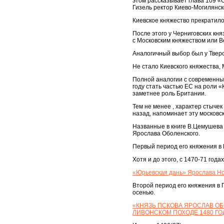
этом рассказывает глава 109 
Гизель ректор Киево-Могилянск
Киевское княжество прекратило
После этого у Черниговских кня
с Московским княжеством или Ве
Аналогичный выбор был у Тверск
Не стало Киевского княжества, 
Полной аналогии с современным
году стать частью ЕС на роли «
заметнее роль Британии.
Тем не менее , характер стычек 
назад, напоминает эту московск
Названные в книге В.Цемушева
Ярослава Оболенского.
Первый период его княжения в 
Хотя и до этого, с 1470-71 год
«Юрьевская дань» Ярослава Но
Второй период его княжения в П
осенью.
«КНЯЗЬ ПСКОВА ЯРОСЛАВ О
ЛИВОНСКОМ ПОХОДЕ 1480 ГО