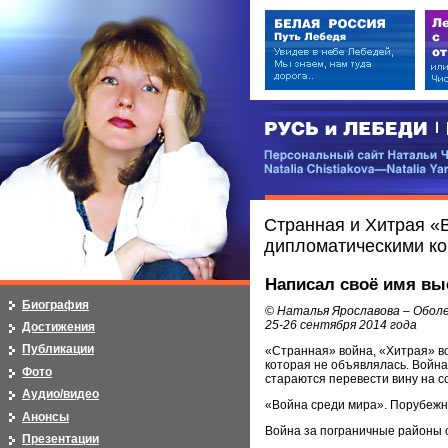
РУСЬ и ЛЕБЕДИ | RUSI — LEB
Персональный сайт Натальи Чистя
Natalia Chistiakova—Natalia Yarosla
Странная и Хитрая «
дипломатическими кон
Написал своё имя вы
Биография
© Наталья Ярославова – Обол
25-26 сентября 2014 года
Достижения
Публикации
«Странная» война, «Хитрая» во
которая не объявлялась. Война
Фото
стараются перевести вину на с
Аудио/видео
«Война среди мира». Порубежны
Анонсы
Война за пограничные районы 
Презентации