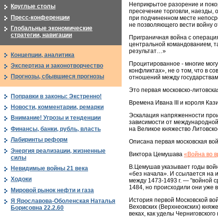
Неприкрытое разорение и поко
Круглые столы
пресечение торговли, наезды, 
Пресс-конференции
при подчиненном месте непоср
не позволяющего вести войну о
Глобальные экономические
стратегии, навигации
Приграничная война с операци
центральной командованием, та
результат…»
Концепции, аналитика
Процитированное - многие могу
Экспертиза и законотворчество
конфликтах», не о том, что в с
Прогнозы, сбывшиеся прогнозы
отношений между государствами
Это первая московско-литовская
Поправки в законы: Экстренно!
Времена Ивана III и короля Кази
Новости, комментарии, ремарки
Эскалация напряженности проис
Внимание! Угрозы и тенденции
зависимости от международной 
на Великое княжество Литовско
Финансы, банки, рубль, власть
Лабиринты реформ
Описана первая московская войн
Энергия реализации, жизненные
Виктора Цемушава
«Война во в
силы
В.Цемушав указывает годы войны
Невидимые войны 21 века
«без начала». И ссылается на 
Ходоки
между 1473-1493 г. — "войной 
1484, но происходили они уже в
Мировой рынок нефти и газа
История первой Московской во
Я Ярославова-Оболенская Наталья
Веховских (Верхнеокских) княже
Борисовна 22.2.60
веках, как уделы Черниговског