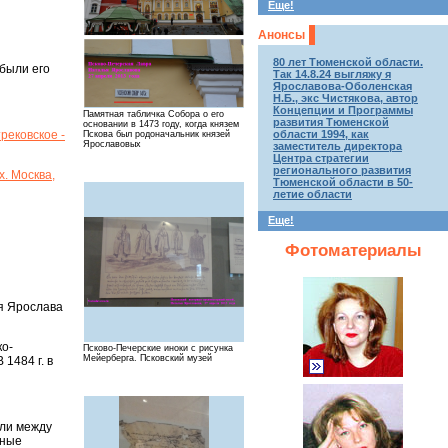
Еще!
Анонсы
80 лет Тюменской области.
 были его
Так 14.8.24 выгляжу я
Ярославова-Оболенская
Н.Б., экс Чистякова, автор
Концепции и Программы
Памятная табличка Собора о его
развития Тюменской
основании в 1473 году, когда князем
рековское -
области 1994, как
Пскова был родоначальник князей
Ярославовых
заместитель директора
Центра стратегии
регионального развития
. Москва,
Тюменской области в 50-
летие области
Еще!
Фотоматериалы
зя Ярослава
ко-
Псково-Печерские иноки с рисунка
Мейерберга. Псковский музей
 1484 г. в
или между
рные