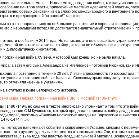
рение зависимых земель…. Новые методы ведения войны, как запугивание н
ослабление центров власти, привлечение местных «держателей власти», захв
едственно боевых действий из-за сложного международного и внутреннего п
ткрыто и придающего ей "странный" характер.
ями во всех направлениях на небольшое расстояние и хорошая координация
к что с небольшими потерями достигается значительный стратегический и п
т отнести к событиям 2014 года. Но написано это не о российско-украинских
овременной политике похоже на «войну , которая не объявлялась», с сохране
 и дипломатических контактов.
 пограничная война XV века, у которой был конец, но не было начала.
мира, а затем его сына Александра из Ягеллонов - потомков Рюриков, как и Ива
ходила постепенно в течение 20 лет. И эта напряженность то возрастала , т
ситуации и состояния войны с Казанью. Союзному крымскому хану: то прика
е, то отменяли «ценные указания».
а в статьях и книге белорусского историка
ремя мира. Первая пограничная война ВКЛ с Москвой (1486-1494)»
.
 : 1486 -1494, но сам же в тексте многократно упоминает о том, что это война
исследования С.М.Кучинского, который предлагал «признать войну двадцати
среди мира", поскольку «Вяликия московские наезды на Вярховския княжества 
 1470-1474 г.…».
йны, которую напоминают события в современной Украине, связана с переме
ствах – это русские удельные княжества в верховьях реки Оки, которые возникл
о княжества, с 1246 года под властью младших сыновей Михаила Всеволодович