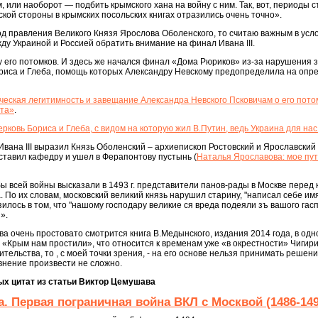
 или наоборот — подбить крымского хана на войну с ним. Так, вот, периоды 
ской стороны в крымских посольских книгах отразились очень точно».
д правления Великого Князя Ярослова Оболенского, то считаю важным в усл
 Украиной и Россией обратить внимание на финал Ивана III.
И у его потомков. И здесь же начался финал «Дома Рюриков» из-за нарушения
риса и Глеба, помощь которых Александру Невскому предопределила на оп
ческая легитимность и завещание Александра Невского Псковичам о его пото
ста»
.
ковь Бориса и Глеба, с видом на которую жил В.Путин, ведь Украина для нас
Ивана III выразил Князь Оболенский – архиепископ Ростовский и Ярославский
 оставил кафедру и ушел в Ферапонтову пустынь (
Наталья Ярославова: мое пу
ы всей войны высказали в 1493 г. представители панов-рады в Москве перед 
По их словам, московский великий князь нарушил старину, "написал себе им
азилось в том, что "нашому господару великие ся вреда подеяли зъ вашого гас
».
а очень простовато смотрится книга В.Медынского, издания 2014 года, в одно
о «Крым нам простили», что относится к временам уже «в окрестности» Чигири
тельства, то , с моей точки зрения, - на его основе нельзя принимать решени
внение произвести не сложно.
ых цитат из статьи Виктор Цемушава
. Первая пограничная война ВКЛ с Москвой (1486-149