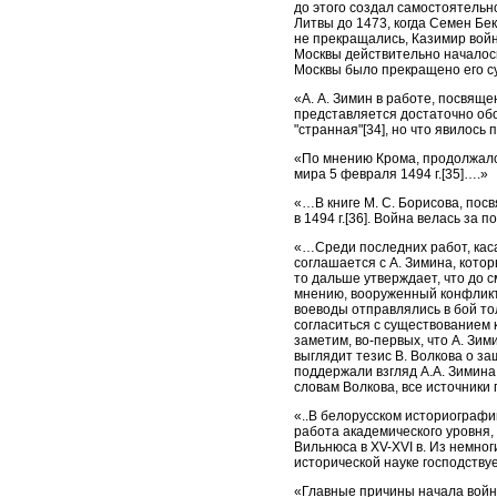
до этого создал самостоятельн
Литвы до 1473, когда Семен Бе
не прекращались, Казимир войны
Москвы действительно началось[
Москвы было прекращено его су
«А. А. Зимин в работе, посвяще
представляется достаточно обо
"странная"[34], но что явилось
«По мнению Крома, продолжался
мира 5 февраля 1494 г.[35]….»
«…В книге М. С. Борисова, посв
в 1494 г.[36]. Война велась з
«…Среди последних работ, каса
соглашается с А. Зимина, котор
то дальше утверждает, что до 
мнению, вооруженный конфликт 
воеводы отправлялись в бой тол
согласиться с существованием 
заметим, во-первых, что А. Зими
выглядит тезис В. Волкова о за
поддержали взгляд А.А. Зимина 
словам Волкова, все источники 
«..В белорусском историографи
работа академического уровня,
Вильнюса в XV-XVI в. Из немно
исторической науке господству
«Главные причины начала войны