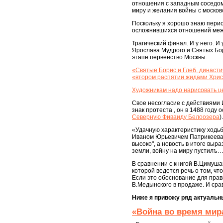
отношения с западным соседом,
миру и желания войны с москов
Поскольку я хорошо знаю перио
осложнившихся отношений между
Трагический финал. И у него. 
Ярослава Мудрого и Святых Бо
этапе первенство Москвы.
«Святые Борис и Глеб, династи
«втором распятии жидами Хри
Художникам надо нарисовать цер
Свое несогласие с действиями 
знак протеста , он в 1488 году
Северную Фиваиду Белоозера
).
«Удачную характеристику ходьб
Иваном Юрьевичем Патрикеева. 
высоко", а новость в итоге выр
земли, войну на миру пустилъ…
В сравнении с книгой В.Цимушав
которой ведется речь о том, чт
Если это обоснование для прави
В.Медынского в продаже. И сра
Ниже я привожу ряд актуальн
«Война во время мира