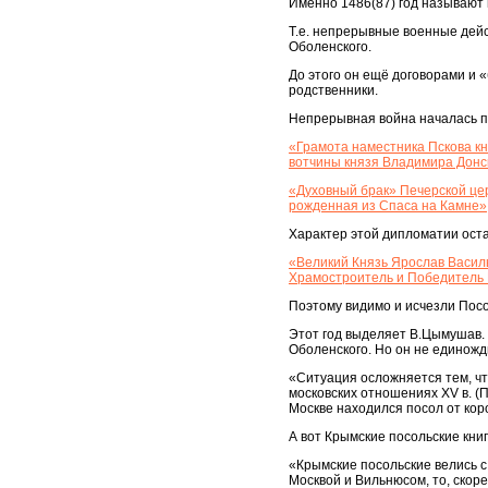
Именно 1486(87) год называют
Т.е. непрерывные военные дейс
Оболенского.
До этого он ещё договорами и 
родственники.
Непрерывная война началась п
«Грамота наместника Пскова кн
вотчины князя Владимира Донс
«Духовный брак» Печерской цер
рожденная из Спаса на Камне»
Характер этой дипломатии оста
«Великий Князь Ярослав Василь
Храмостроитель и Победитель 
Поэтому видимо и исчезли Посол
Этот год выделяет В.Цымушав. 
Оболенского. Но он не единожд
«Ситуация осложняется тем, чт
московских отношениях XV в. (По
Москве находился посол от ко
А вот Крымские посольские книг
«Крымские посольские велись с
Москвой и Вильнюсом, то, скор