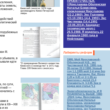
ПРОЕКТ СЧАСТЬЯ.
аселения,
©Ярославова-Оболенская
аты земель;
Наталья Борисовна,
Киевский синопсис 1674 года
оложения ,
архимандрита Киево-Печерской
урожденная Ярославова
лавры
(22.2.1960). Экс Годунина
(23.10.1981-14.4. 1991). Экс
 действий
Чистякова (14.4.1991
олитический
-10.06.2014). Кандидат
технических наук c
26.5.1988. Я родилась 22
 «порубежных
февраля 1960 года в
нием
Нефтекамс
н III.
Лабиринты реформ
о убывала, в
1995. Мой Ярославовой-
зывали идти
Оболенской Н.Б., экс
"О превращении Великого княжества
Чистяковой Н.Б. 1995 год.
Киевского в воеводство" в 1471 году.
35-летие 22.2.1995. Новый
Глава 109 Киевского синопсиса
год 1.1.1995 мой 2-й муж без
меня в Таиланде. Rat. Rings
2.20 и 0.81 от 2-1-95 из
Бангкока с датой 21.4
Елизаветы II. 3.3.95 Зри в
, по сути,
недра моя статья Ч.1
летней —
начались с
Энергобезопасность. И Я
ПОДНЯЛАСЬ ВЫШЕ. 1980
-2024 годы. Ярославова-
Оболенская Наталья
нами в
Борисовна, урожденная
и в XII—XIII
Ярославова Наталья
а и их
Борисовна, экс Годунина