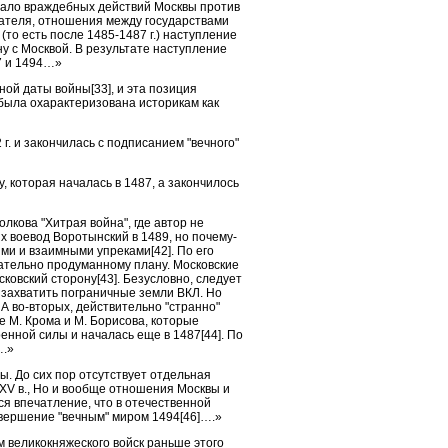
ачало враждебных действий Москвы против
ователя, отношения между государствами
(то есть после 1485-1487 г.) наступление
ну с Москвой. В результате наступление
7 и 1494…»
ной даты войны[33], и эта позиция
 была охарактеризована историкам как
г. и закончилась с подписанием "вечного"
, которая началась в 1487, а закончилось
кова "Хитрая война", где автор не
их воевод Воротынский в 1489, но почему-
ми и взаимными упреками[42]. По его
щательно продуманному плану. Московские
ковский сторону[43]. Безусловно, следует
 захватить пограничные земли ВКЛ. Но
, А во-вторых, действительно "странно"
е М. Крома и М. Борисова, которые
оенной силы и началась еще в 1487[44]. По
….»
ы. До сих пор отсутствует отдельная
 XV в., Но и вообще отношения Москвы и
ся впечатление, что в отечественной
авершение "вечным" миром 1494[46]….»
м великокняжеского войск раньше этого