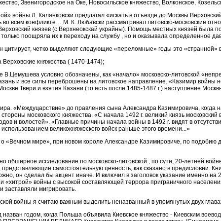
яжество, Звенигородское на Оке, Новосильское княжество, Волконское, Козельск
й» войны Л. Калянковски предлагал «искать в отъезде до Москвы Верховский
 во всем конфликте… М. К. Любавски рассматривал литовско-московские отн
Верховский князeв (с Верхнеокскай украйны). Помощь местных князей была п
е только поощряла их к переходу на службу , но и оказывала определенное д
он цитирует, четко выделяют следующие «переломные» годы это «странной» 
а Верховские княжества ( 1470-1474);
иге В.Цемушева условно обозначены, как «начало» московско-литовской «неп
Казань и все силы переброшены на литовское направление. «Казимир войны н
оскве Твери и взятия Казани (то есть после 1485-1487 г.) наступление Москв
мира. «Междуцарствие» до правления сына Александра Казимировича, когда 
стороны московского княжества. «С начала 1492 г. великий князь московский
дов и волостей». «Главные причины начала войны в 1492 г. видят в отсутств
использованием великокняжеского войск раньше этого времени...»
а о «Вечном мире», при новом короле Александре Казимировиче, по подобию 
 обширное исследование по московско-литовской , по сути, 20-летней войне.
, представляющие самостоятельную ценность, как сказано в предисловии. Кн
ожно, он сделал бы акцент иначе. И включил в заголовок указание именно на 
и «хитрой» войны с высокой составляющей террора приграничного населения
 и заставляли мигрировать.
ской войны я считаю важным выделить неназванный в упомянутых двух главах
д назван годом, когда Польша объявила Киевское княжество - Киевским воево