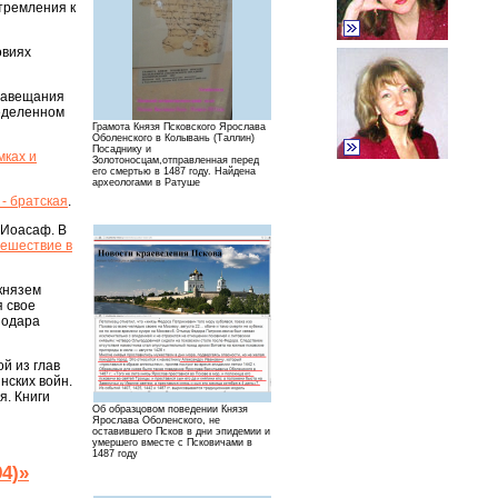
стремления к
овиях
 завещания
ределенном
Грамота Князя Псковского Ярослава
Оболенского в Колывань (Таллин)
Посаднику и
мках и
Золотоносцам,отправленная перед
его смертью в 1487 году. Найдена
археологами в Ратуше
 - братская
.
 Иоасаф. В
тешествие в
князем
я свое
подара
й из глав
нских войн.
я. Книги
Об образцовом поведении Князя
Ярослава Оболенского, не
оставившего Псков в дни эпидемии и
умершего вместе с Псковичами в
1487 году
4)»