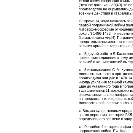
«Если время окончания войны н
("вечное докончанье")[49], то 
производства не обрывались ди
военные действия и старались 
«О времени, когда началась во
первой пограничной войны поль
литовско-московские отношения
pokoju") 1486-1492 г. и первую 
бывзаключаны мир[4]. Погранич
предательством местных князей
великих армий на территорию 
«…В другой работе Л. Калянков
после присоединения к нему им
великий князь московский выст
«…3 исследования С. М. Кучинс
масковскалитовскага противост
происходили они уже в 1470-147
иногда усиления военной кампа
Еще до указанного года в погра
туда двинулись 11 московских в
формальном начале конфронтаци
он предлагает или признать вой
московская война произошла в 1
«..Весьма существенным предст
время перелома в истории ВКЛ .
определенного времени в одну
«…Российской историографии не
пограничная война. Г.Ф. Карпо