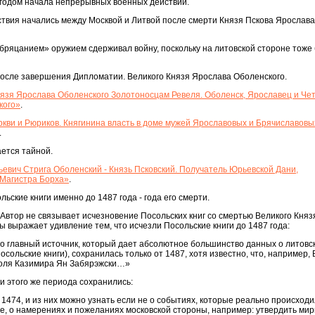
 годом начала непрерывных военных действий.
твия начались между Москвой и Литвой после смерти Князя Пскова Ярослава
«бряцанием» оружием сдерживал войну, поскольку на литовской стороне тоже
осле завершения Дипломатии. Великого Князя Ярослава Оболенского.
язя Ярослава Оболенского Золотоносцам Ревеля. Оболенск, Ярославец и Чет
кого»
.
кви и Рюриков. Княгинина власть в доме мужей Ярославовых и Брячиславовых
.
ется тайной.
евич Стрига Оболенский - Князь Псковский. Получатель Юрьевской Дани,
Магистра Борха»
.
ьские книги именно до 1487 года - года его смерти.
Автор не связывает исчезновение Посольских книг со смертью Великого Кня
ы выражает удивление тем, что исчезли Посольские книги до 1487 года:
о главный источник, который дает абсолютное большинство данных о литовс
сольские книги), сохранилась только от 1487, хотя известно, что, например, В
роля Казимира Ян Забярэжски…»
и этого же периода сохранились:
 1474, и из них можно узнать если не о событиях, которые реально происход
ее, о намерениях и пожеланиях московской стороны, например: утвердить ми