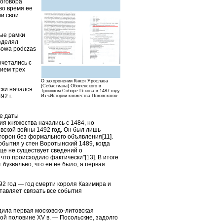
договора
 во время ее
ли свои
ные рамки
зделял
sowa podczas
очетались с
нием трех
О захоронении Князя Ярослава
(Себастиана) Оболенского в
ски начался
Троицком Соборе Пскова в 1487 году.
92 г.
Из «Истории княжества Псковского»
ые даты
ия княжества начались с 1484, но
овской войны 1492 год. Он был лишь
сторон без формального объявления[11].
обытия у стен Воротынский 1489, когда
бще не существует сведений о
то происходило фактически"[13]. В итоге
 буквально, что ее не было, а первая
92 год — год смерти короля Казимира и
ставляет связать все события
дила первая московско-литовская
ой половине XV в. — Посольские, задолго