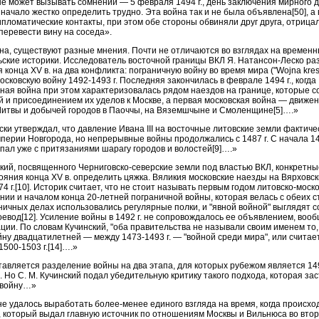
е может вызывать сомнений — 5 февраля 1494 г., день заключения мирного 
ее начало жестко определить трудно. Эта война так и не была объявлена[50], а
пломатические контакты, при этом обе стороны обвиняли друг друга, отрица
перевести вину на соседа».
йна, существуют разные мнения. Почти не отличаются во взглядах на времен
ские историки. Исследователь восточной границы ВКЛ Я. Натансон-Леско ра
 конца XV в. на два конфликта: пограничную войну во время мира ("Wojna kre
московскую войну 1492-1493 г. Последняя закончилась в феврале 1494 г., когда
ная война при этом характеризовалась рядом наездов на границе, которые с
 и присоединением иx уделов к Москве, а первая московская война — движе
Литвы и добычей городов в Паоччы, на Вяземшчыне и Смоленщине[5]….»
ски утверждал, что давление Ивана III на восточные литовские земли фактиче
перии Новгорода, но непрерывные войны продолжались с 1487 г. С начала 14
упал уже с притязаниями шарагу городов и волостей[9]….»
кий, посвященного Черниговско-северские земли под властью ВКЛ, конкретн
ояния конца XV в. определить цяжка. Вяликия московские наезды на Вярховск
4 г.[10]. Историк считает, что не стоит называть первым годом литовско-моск
нии и началом конца 20-летней пограничной войны, которая велась с обеих 
ничных делах использовались регулярные полки, и "явной войной" выглядят с
оевод[12]. Усиление войны в 1492 г. не сопровождалось ее объявлением, воо
и. По словам Кучинский, "оба правительства не называли своим именем то, ч
ну двадцатилетней — между 1473-1493 г. — "войной среди мира", или считает
500-1503 г.[14]….»
авляется разделение войны на два этапа, для которых рубежом является 14
 Но С. М. Кучинский подал убедительную критику такого подхода, которая за
 войну…»
 удалось выработать более-менее единого взгляда на время, когда происхо
в, который выдал главную источник по отношениям Москвы и Вильнюса во втор