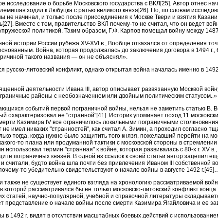
ое исследование о борьбе Московского государства с ВКЛ[25]. Автор отнес н
клемишав ходил к Любуцка с ратью великого князя[26]. Но, по словам исслед
 не начинал, и только после присоединения к Москве Твери и взятия Казани 
27]. Вместе с тем, правительство ВКЛ почему-то не считал, что он ведет вой
пружеской политикой. Таким образом, Г.Ф. Карпов помещал войну между 148
нной истории России рубежа XV-XVI в., Вообще отказался от определения точ
снованным. Война, которая продолжалась до заключения договора в 1494 г.,
 причиной такого названия — он не объяснял».
 русско-литовский конфликт, однако открытая война началась именно в 1492 
ященной деятельности Ивана III, автор описывает развязанную Москвой войну
а пограничные районы с необозначенном или двойным политическим статусом..»
ющихся событий первой пограничной войны, нельзя не заметить статью В. Вол
ый охарактеризовал ее "странной"[41]. Историк упоминает поход 11 московск
смерти Казимира IV все ограничилось локальными пограничными столкновения
не имел никаких "странностей", как считал А. Зимин, а проходил согласно т
ько тогда, когда нужно было защитить того князя, пожелавший перейти на мос
какого-то плана или продуманной тактики с московской стороны в стремлении
н использовал термин "странная" к войне, которая развивалась с 80-х г. XV в.
щите пограничных князей. В одной из ссылок к своей статьи автор зацепил ещ
и считали, будто война шла почти без привлечения Иваном III собственной в
почему-то убедительно свидетельствуют о начале войны в августе 1492 г.[45]
и также не существует единого взгляда на хронологию рассматриваемой войн
 в которой рассматривался бы не только московско-литовский конфликт конца
гих статей, научно-популярной, учебной и справочной литературы складывает
ет представление о начале войны после смерти Казимира Ягайловича и ее з
 в 1492 г. видят в отсутствии масштабных боевых действий с использование